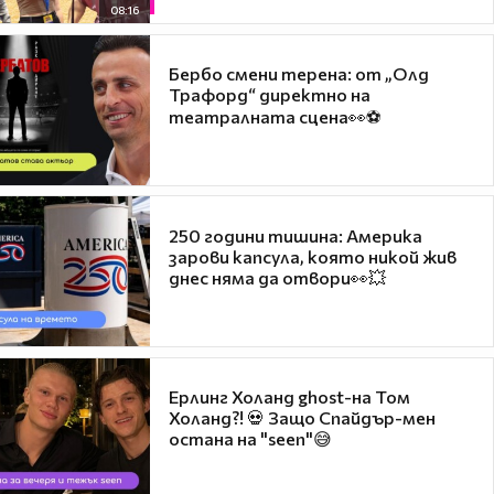
08:16
Бербо смени терена: от „Олд
Трафорд“ директно на
театралната сцена👀⚽
250 години тишина: Америка
зарови капсула, която никой жив
днес няма да отвори👀💥
Ерлинг Холанд ghost-на Том
Холанд?! 💀 Защо Спайдър-мен
остана на "seen"😅