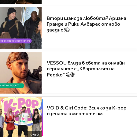
Втори шанс за любовта? Ариана
Гранде и Рики Алварес отново
заедно!😍
VESSOU влиза в света на онлайн
сериалите с „Кварталът на
Реджо“ 🤩🎬
VOID & Girl Code: Всичко за K-pop
сцената и мечтите им
07:50