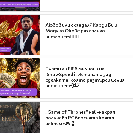
Любов или скандал? Карди Би и
Мадука Окойе разпалиха
интернет❤️‍🔥🔥
Плати ли FIFA милиони на
IShowSpeed?! Истината зад
сделката, която разтърси целия
интернет🤑💥
„Game of Thrones“ най-накрая
получава PC версията която
чакахме🎮🤩