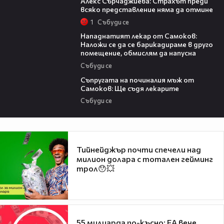
Алекс Сърчаджиева: Страхът преди
всяко представление няма да отмине
1
Събуди се
05:43
Нападнатият лекар от Самоков:
Наложи се да се барикадираме в друго
помещение, обмислям да напусна
Събуди се
06:14
Съпругата на починалия мъж от
Самоков: Ще съдя лекарите
Събуди се
Тийнейджър почти спечели над
милион долара с тотален гейминг
трол😯💥
55 милиарда по-късно: EA вече