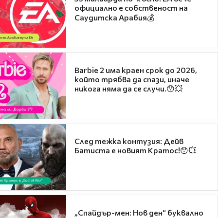
официално е собственост на
Саудитска Арабия💰
Barbie 2 има краен срок до 2026,
който трябва да спази, иначе
никога няма да се случи.😯💥
След тежка контузия: Дейв
Батиста е новият Кратос!😯💥
„Спайдър-мен: Нов ден“ буквално