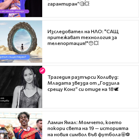
гарантиран“🧐💥
Изследовател на НЛО: "САЩ
притежават технология за
телепортация!"😯💥
Трагедия разтърси Холивуд:
Младата звезда от „Годзила
срещу Конг“ си отиде на 18🕊️
Ламин Ямал: Момчето, което
покори света на 19 — историята
на новия символ във футбола🤩⚽