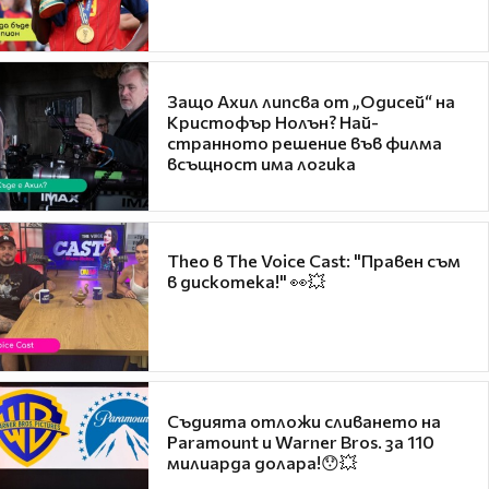
Защо Ахил липсва от „Одисей“ на
Кристофър Нолън? Най-
странното решение във филма
всъщност има логика
Theo в The Voice Cast: "Правен съм
в дискотека!" 👀💥
Съдията отложи сливането на
Paramount и Warner Bros. за 110
милиарда долара!😯💥