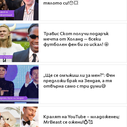
тялото си!😯💥
Травис Скот получи подарък
мечта от Холанд — всеки
футболен фен би го искал! 🤩
„Ще се омъжиш ли за мен?“: Фен
предложи брак на Зендая, а тя
отвърна само с три думи😅
Кралят на YouTube – младоженец:
MrBeast се ожени!💍🥰