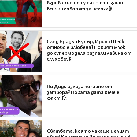
взриви кината у нас – ето защо
всички говорят за него👀🎬
След Брадли Купър, Ирина Шейк
отново е влюбена? Новият мъж
до супермодела разпали лавина от
слухове🧐
Пи Диди излиза по-рано от
затвора? Новата дата вече е
факт!💥
Сватбата, която чакаше целият
свят! Кристиано Роналдо се жени!