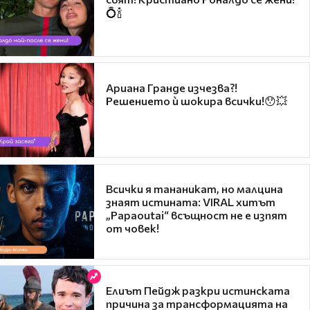
💍🍾
Ариана Гранде изчезва?!
Решението ѝ шокира всички!😯💥
Всички я тананикат, но малцина
знаят истината: VIRAL хитът
„Papaoutai“ всъщност не е изпят
от човек!
Елиът Пейдж разкри истинската
причина за трансформацията на