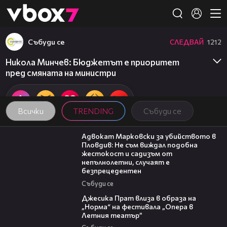
Member of
👾
Събуди се
СЛЕДВАЙ
1212
Никола Минчев: Бюджетът е приоритет
пред смяната на министри
Всички
TRENDING
Събуди се
11:09
Адвокат Марковски за убийството в
Пловдив: Не съм виждал подобна
жестокост и садизъм от
непълнолетни, случаят е
безпрецедентен
Събуди се
05:46
Джесика Прат влиза в образа на
„Норма“ на фестивала „Опера в
Летния театър”