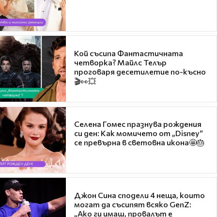
Кой съсипа Фантастичната
четворка? Майлс Телър
проговаря десетилетие по-късно
🎬👀💥
Селена Гомес празнува рождения
си ден: Как момичето от „Disney“
се превърна в световна икона🤩🎂
Джон Сина сподели 4 неща, които
могат да съсипят всяко GenZ:
„Ако ги имаш, провалът е