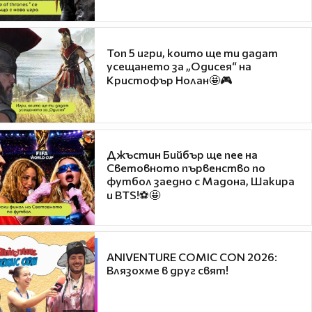
Топ 5 игри, които ще ти дадат
усещането за „Одисея“ на
Кристофър Нолан🤩🎮
Джъстин Бийбър ще пее на
Световното първенство по
футбол заедно с Мадона, Шакира
и BTS!⚽🤩
ANIVENTURE COMIC CON 2026:
Влязохме в друг свят!