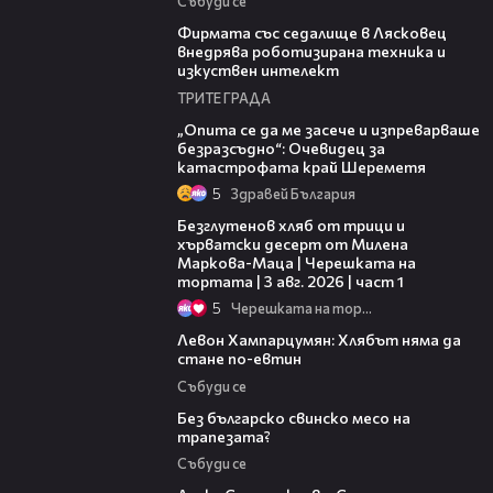
Събуди се
00:06
Фирмата със седалище в Лясковец
внедрява роботизирана техника и
изкуствен интелект
ТРИТЕ ГРАДА
06:38
„Опита се да ме засече и изпреварваше
безразсъдно“: Очевидец за
катастрофата край Шереметя
5
Здравей България
16:02
Безглутенов хляб от трици и
хърватски десерт от Милена
Маркова-Маца | Черешката на
тортата | 3 авг. 2026 | част 1
5
Черешката на тортата
11:46
Левон Хампарцумян: Хлябът няма да
стане по-евтин
Събуди се
03:12
Без българско свинско месо на
трапезата?
Събуди се
16:08