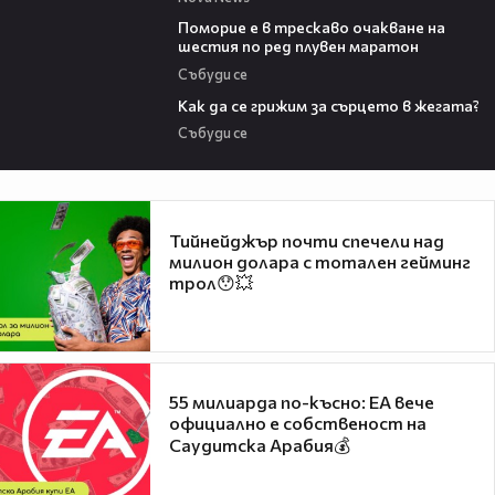
03:22
Поморие е в трескаво очакване на
шестия по ред плувен маратон
Събуди се
07:56
Как да се грижим за сърцето в жегата?
Събуди се
Тийнейджър почти спечели над
милион долара с тотален гейминг
трол😯💥
55 милиарда по-късно: EA вече
официално е собственост на
Саудитска Арабия💰