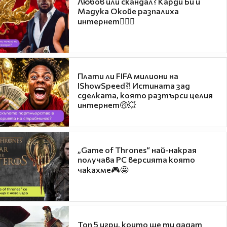
Любов или скандал? Карди Би и
Мадука Окойе разпалиха
интернет❤️‍🔥🔥
Плати ли FIFA милиони на
IShowSpeed?! Истината зад
сделката, която разтърси целия
интернет🤑💥
„Game of Thrones“ най-накрая
получава PC версията която
чакахме🎮🤩
Топ 5 игри, които ще ти дадат