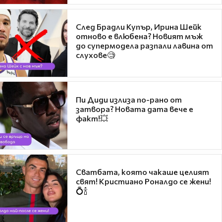
След Брадли Купър, Ирина Шейк
отново е влюбена? Новият мъж
до супермодела разпали лавина от
слухове🧐
Пи Диди излиза по-рано от
затвора? Новата дата вече е
факт!💥
Сватбата, която чакаше целият
свят! Кристиано Роналдо се жени!
💍🍾