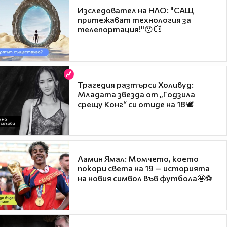
Изследовател на НЛО: "САЩ
притежават технология за
телепортация!"😯💥
Трагедия разтърси Холивуд:
Младата звезда от „Годзила
срещу Конг“ си отиде на 18🕊️
Ламин Ямал: Момчето, което
покори света на 19 — историята
на новия символ във футбола🤩⚽