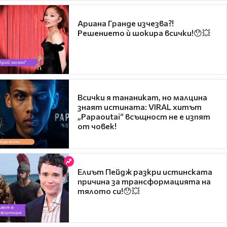
Ариана Гранде изчезва?!
Решението ѝ шокира всички!😯💥
Всички я тананикат, но малцина
знаят истината: VIRAL хитът
„Papaoutai“ всъщност не е изпят
от човек!
Елиът Пейдж разкри истинската
причина за трансформацията на
тялото си!😯💥