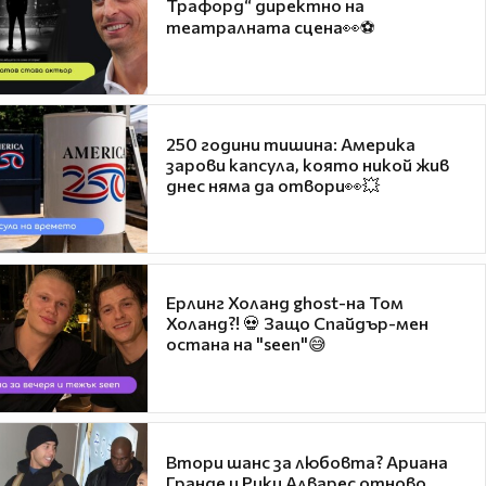
Трафорд“ директно на
театралната сцена👀⚽
250 години тишина: Америка
зарови капсула, която никой жив
днес няма да отвори👀💥
Ерлинг Холанд ghost-на Том
Холанд?! 💀 Защо Спайдър-мен
остана на "seen"😅
Втори шанс за любовта? Ариана
Гранде и Рики Алварес отново