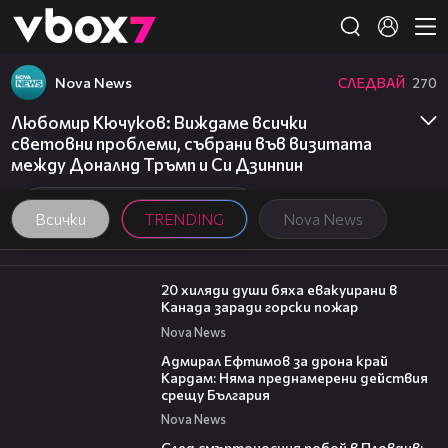
Member of
👾
Nova News
СЛЕДВАЙ
270
Любомир Кючуков: Виждаме всички
световни проблеми, събрани във визитата
между Доналнд Тръмп и Си Дзинпин
Всички
TRENDING
Nova News
00:39
20 хиляди души бяха евакуирани в
Канада заради горски пожар
Nova News
01:48
Адмирал Ефтимов за дрона край
Кардам: Няма преднамерени действия
срещу България
Nova News
09:32
След смъртоносния побой в Пловдив: