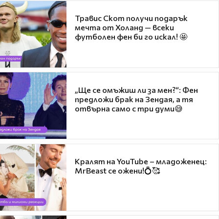
Травис Скот получи подарък
мечта от Холанд — всеки
футболен фен би го искал! 🤩
„Ще се омъжиш ли за мен?“: Фен
предложи брак на Зендая, а тя
отвърна само с три думи😅
Кралят на YouTube – младоженец:
MrBeast се ожени!💍🥰