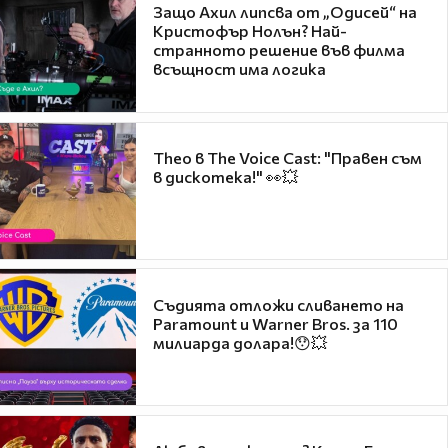
Защо Ахил липсва от „Одисей“ на
Кристофър Нолън? Най-
странното решение във филма
всъщност има логика
Theo в The Voice Cast: "Правен съм
в дискотека!" 👀💥
Съдията отложи сливането на
Paramount и Warner Bros. за 110
милиарда долара!😯💥