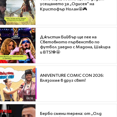
усещането за „Одисея“ на
Кристофър Нолан🤩🎮
Джъстин Бийбър ще пее на
Световното първенство по
футбол заедно с Мадона, Шакира
и BTS!⚽🤩
ANIVENTURE COMIC CON 2026:
Влязохме в друг свят!
08:16
Бербо смени терена: от „Олд