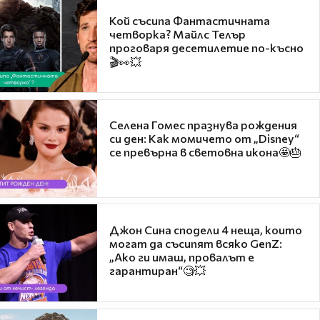
Кой съсипа Фантастичната
четворка? Майлс Телър
проговаря десетилетие по-късно
🎬👀💥
Селена Гомес празнува рождения
си ден: Как момичето от „Disney“
се превърна в световна икона🤩🎂
Джон Сина сподели 4 неща, които
могат да съсипят всяко GenZ:
„Ако ги имаш, провалът е
гарантиран“🧐💥