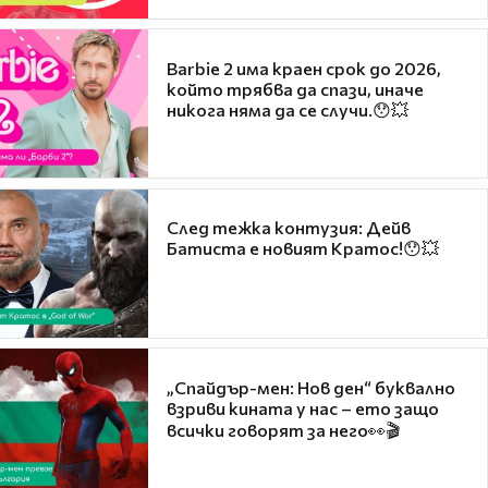
Barbie 2 има краен срок до 2026,
който трябва да спази, иначе
никога няма да се случи.😯💥
След тежка контузия: Дейв
Батиста е новият Кратос!😯💥
„Спайдър-мен: Нов ден“ буквално
взриви кината у нас – ето защо
всички говорят за него👀🎬