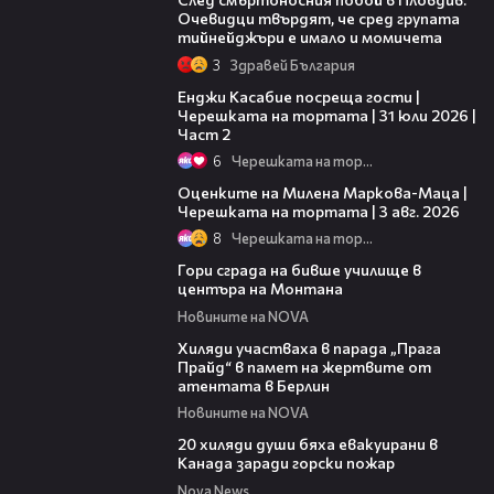
Очевидци твърдят, че сред групата
тийнейджъри е имало и момичета
3
Здравей България
16:45
Енджи Касабие посреща гости |
Черешката на тортата | 31 юли 2026 |
Част 2
6
Черешката на тортата
14:06
Оценките на Милена Маркова-Маца |
Черешката на тортата | 3 авг. 2026
8
Черешката на тортата
00:08
Гори сграда на бивше училище в
центъра на Монтана
Новините на NOVA
02:23
Хиляди участваха в парада „Прага
Прайд“ в памет на жертвите от
атентата в Берлин
Новините на NOVA
00:39
20 хиляди души бяха евакуирани в
Канада заради горски пожар
Nova News