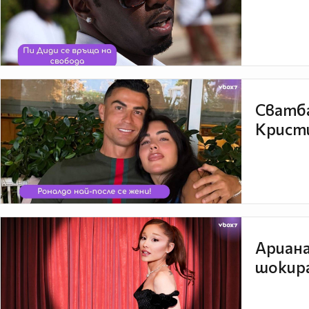
Сватба
Кристи
Ариана
шокира