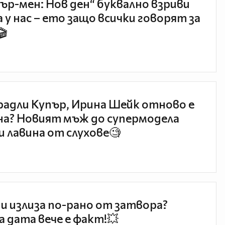
ър-мен: Нов ден“ буквално взриви
 у нас – ето защо всички говорят за
🎬
радли Купър, Ирина Шейк отново е
а? Новият мъж до супермодела
и лавина от слухове🧐
и излиза по-рано от затвора?
 дата вече е факт!💥