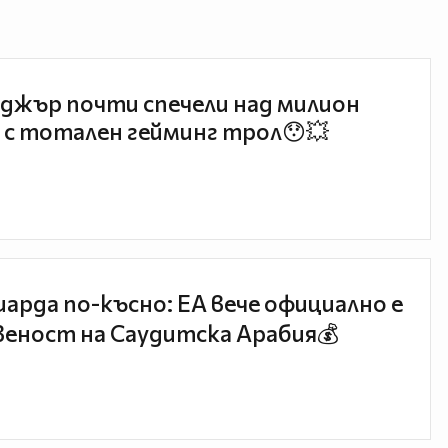
джър почти спечели над милион
 с тотален гейминг трол😯💥
иарда по-късно: EA вече официално е
еност на Саудитска Арабия💰