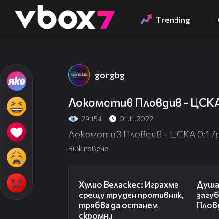
Member of
👾
Trending
gongbg
Локомотив Пловдив - ЦСКА
29 154
01.11.2022
Локомотив Пловдив - ЦСКА 0:1 
Виж повече
07:38
Хулио Веласкес: Играхме
Душа
срещу труден противник,
загу
трябва да останем
Плов
скромни