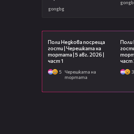
gongb
gongbg
19:25
Поли Недкова посреща
Поли
гости | Черешката на
гости
тортата | 5 авг. 2026 |
торта
част 1
част 
5
Черешката на
3
тортата