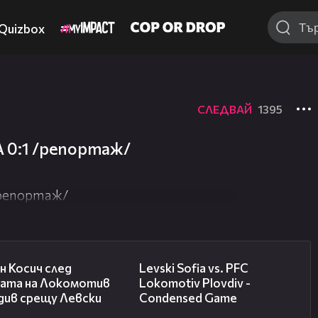
Quizbox
СЛЕДВАЙ
1395
 0:1 /репортаж/
/репортаж/
03:47
20:09
н Косич след
Levski Sofia vs. PFC
бата на Локомотив
Lokomotiv Plovdiv -
див срещу Левски
Condensed Game