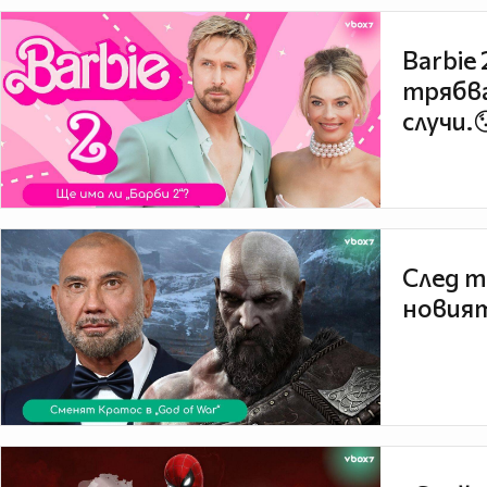
Barbie
трябва
случи.
След т
новият