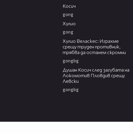
Косич
gong
09:40
Хулио
gong
07:38
Хулио Веласкес: Играхме
срещу труден противник,
трябва да останем скромни
gongbg
03:47
Душан Косич след загубата на
Локомотив Пловдив срещу
Левски
gongbg