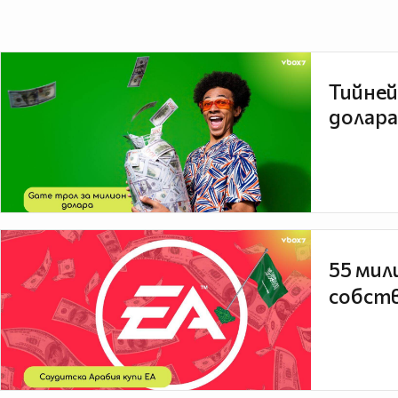
Тийней
долара
55 мил
собств