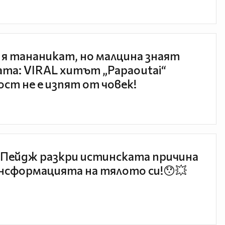
 я тананикат, но малцина знаят
та: VIRAL хитът „Papaoutai“
ст не е изпят от човек!
Пейдж разкри истинската причина
нсформацията на тялото си!😯💥