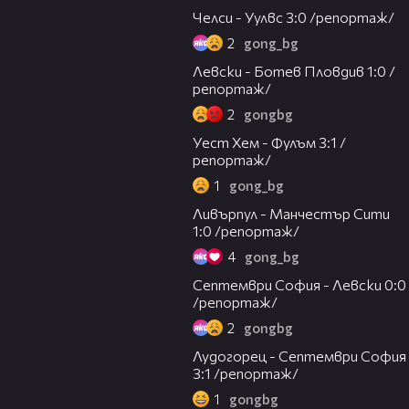
Челси - Уулвс 3:0 /репортаж/
2
gong_bg
06:19
Левски - Ботев Пловдив 1:0 /
репортаж/
2
gongbg
08:10
Уест Хем - Фулъм 3:1 /
репортаж/
1
gong_bg
10:21
Ливърпул - Манчестър Сити
1:0 /репортаж/
4
gong_bg
08:25
Септември София - Левски 0:0
/репортаж/
2
gongbg
07:46
Лудогорец - Септември София
3:1 /репортаж/
1
gongbg
10:17