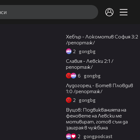
05:46
Хебър - Локомотив София 3:2
/репортаж/
2
gongbg
06:41
Славия - Левски 2:1 /
репортаж/
6
gongbg
07:42
Лудогорец - Ботев Пловдив
1:0 /репортаж/
2
gongbg
08:28
Вуцов: Подвикванията на
феновете на Левски ме
мотивират, готов съм да
заиграя в чужбина
2
gongpodcast
03:56