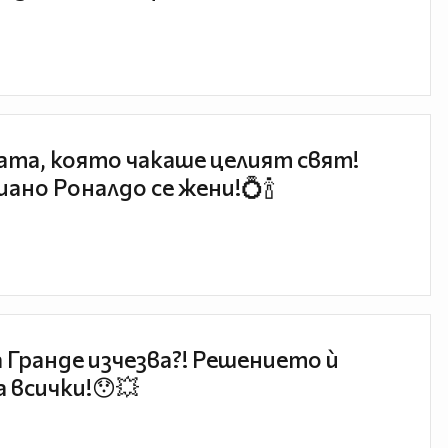
та, която чакаше целият свят!
ано Роналдо се жени!💍🍾
 Гранде изчезва?! Решението ѝ
 всички!😯💥