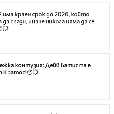
 2 има краен срок до 2026, който
 да спази, иначе никога няма да се
😯💥
ежка контузия: Дейв Батиста е
 Кратос!😯💥