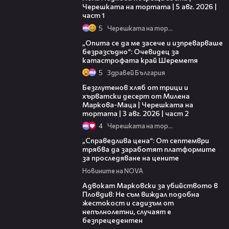
Черешката на тортата | 5 авг. 2026 |
част 1
5
Черешката на тортата
06:38
„Опита се да ме засече и изпреварваше
безразсъдно“: Очевидец за
катастрофата край Шереметя
5
Здравей България
15:35
Безглутенов хляб от трици и
хърватски десерт от Милена
Маркова-Маца | Черешката на
тортата | 3 авг. 2026 | част 2
4
Черешката на тортата
03:12
„Справедлива цена“: От септември
трябва да заработят платформите
за проследяване на цените
Новините на NOVA
01:06
Адвокат Марковски за убийството в
Пловдив: Не съм виждал подобна
жестокост и садизъм от
непълнолетни, случаят е
безпрецедентен