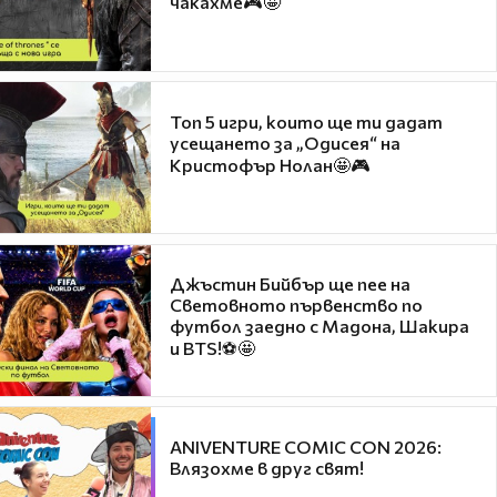
чакахме🎮🤩
Топ 5 игри, които ще ти дадат
усещането за „Одисея“ на
Кристофър Нолан🤩🎮
Джъстин Бийбър ще пее на
Световното първенство по
футбол заедно с Мадона, Шакира
и BTS!⚽🤩
ANIVENTURE COMIC CON 2026:
Влязохме в друг свят!