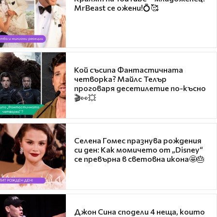
MrBeast се ожени!💍🥰
Кой съсипа Фантастичната
четворка? Майлс Телър
проговаря десетилетие по-късно
🎬👀💥
Селена Гомес празнува рождения
си ден: Как момичето от „Disney“
се превърна в световна икона🤩🎂
Джон Сина сподели 4 неща, които