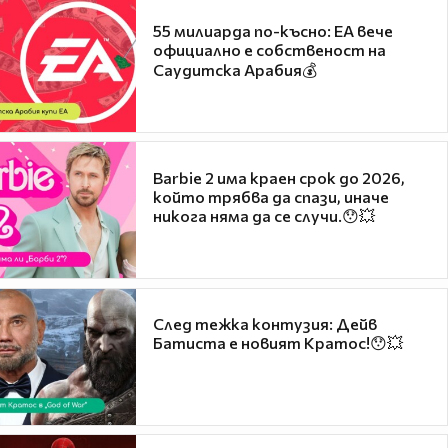
55 милиарда по-късно: EA вече
официално е собственост на
Саудитска Арабия💰
Barbie 2 има краен срок до 2026,
който трябва да спази, иначе
никога няма да се случи.😯💥
След тежка контузия: Дейв
Батиста е новият Кратос!😯💥