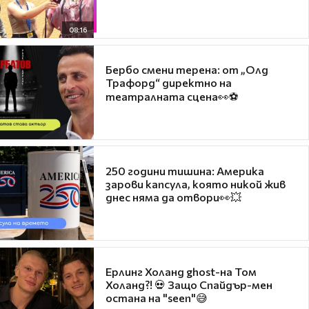
08:16
Бербо смени терена: от „Олд
Трафорд“ директно на
театралната сцена👀⚽
250 години тишина: Америка
зарови капсула, която никой жив
днес няма да отвори👀💥
Ерлинг Холанд ghost-на Том
Холанд?! 💀 Защо Спайдър-мен
остана на "seen"😅