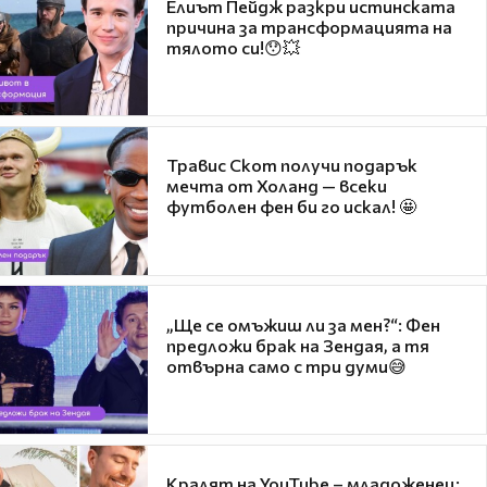
Елиът Пейдж разкри истинската
причина за трансформацията на
тялото си!😯💥
Травис Скот получи подарък
мечта от Холанд — всеки
футболен фен би го искал! 🤩
„Ще се омъжиш ли за мен?“: Фен
предложи брак на Зендая, а тя
отвърна само с три думи😅
Кралят на YouTube – младоженец: