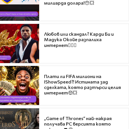
милиарда долара!😯💥
Любов или скандал? Карди Би и
Мадука Окойе разпалиха
интернет❤️‍🔥🔥
Плати ли FIFA милиони на
IShowSpeed?! Истината зад
сделката, която разтърси целия
интернет🤑💥
„Game of Thrones“ най-накрая
получава PC версията която