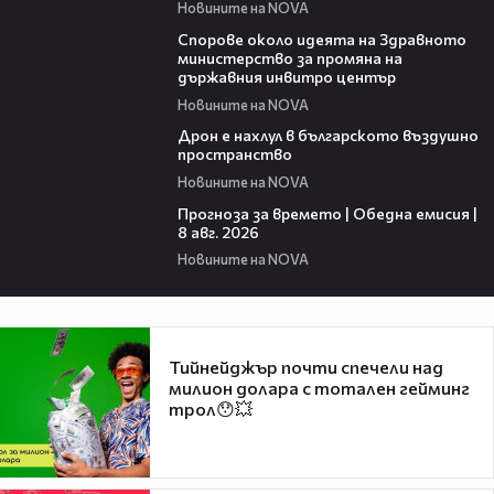
Новините на NOVA
00:50
Спорове около идеята на Здравното
министерство за промяна на
държавния инвитро център
Новините на NOVA
07:30
Дрон е нахлул в българското въздушно
пространство
Новините на NOVA
02:03
Прогноза за времето | Обедна емисия |
8 авг. 2026
Новините на NOVA
Тийнейджър почти спечели над
милион долара с тотален гейминг
трол😯💥