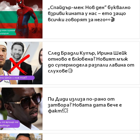
„Спайдър-мен: Нов ден“ буквално
взриви кината у нас – ето защо
всички говорят за него👀🎬
След Брадли Купър, Ирина Шейк
отново е влюбена? Новият мъж
до супермодела разпали лавина от
слухове🧐
Пи Диди излиза по-рано от
затвора? Новата дата вече е
факт!💥