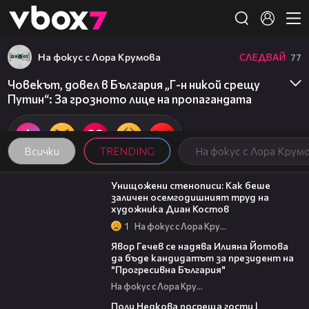
Member of
👾
На фокус с Лора Крумова
СЛЕДВАЙ
77
Човекът, довел в България „Г-н никой срещу
Путин“: За грозното лице на пропагандата
Всички
TRENDING
На фокус с Лора Крум
13:45
Унищожени стенописи: Как беше
заличен осемгодишният труд на
художника Диан Костов
1
На фокус с Лора Крумова
15:59
Явор Гечев се надява Илияна Йотова
да бъде кандидатът за президент на
"Прогресивна България"
На фокус с Лора Крумова
19:25
Поли Недкова посреща гости |