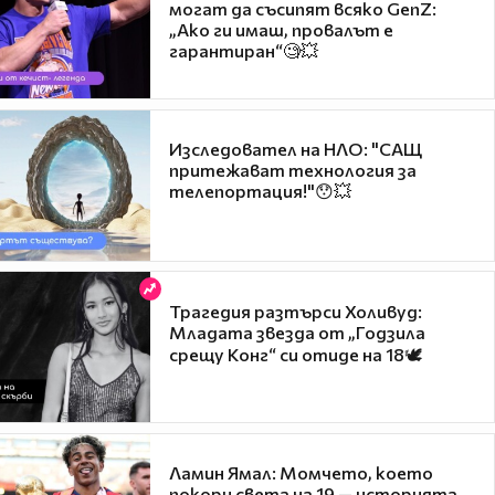
могат да съсипят всяко GenZ:
„Ако ги имаш, провалът е
гарантиран“🧐💥
Изследовател на НЛО: "САЩ
притежават технология за
телепортация!"😯💥
Трагедия разтърси Холивуд:
Младата звезда от „Годзила
срещу Конг“ си отиде на 18🕊️
Ламин Ямал: Момчето, което
покори света на 19 — историята