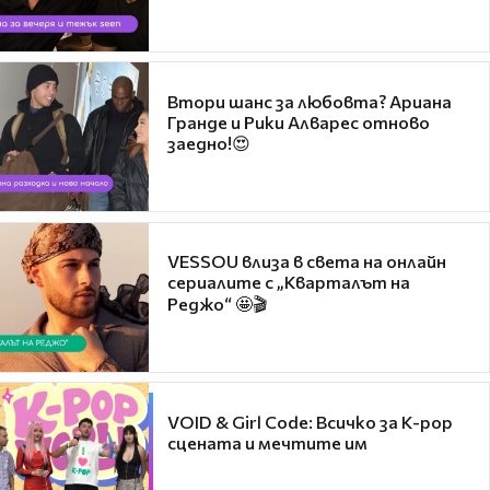
Втори шанс за любовта? Ариана
Гранде и Рики Алварес отново
заедно!😍
VESSOU влиза в света на онлайн
сериалите с „Кварталът на
Реджо“ 🤩🎬
VOID & Girl Code: Всичко за K-pop
сцената и мечтите им