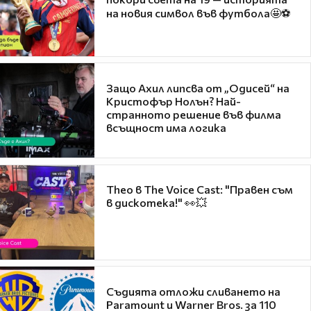
на новия символ във футбола🤩⚽
Защо Ахил липсва от „Одисей“ на
Кристофър Нолън? Най-
странното решение във филма
всъщност има логика
Theo в The Voice Cast: "Правен съм
в дискотека!" 👀💥
Съдията отложи сливането на
Paramount и Warner Bros. за 110