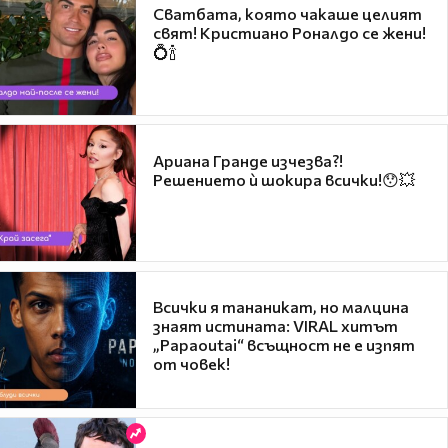
Сватбата, която чакаше целият
свят! Кристиано Роналдо се жени!
💍🍾
Ариана Гранде изчезва?!
Решението ѝ шокира всички!😯💥
Всички я тананикат, но малцина
знаят истината: VIRAL хитът
„Papaoutai“ всъщност не е изпят
от човек!