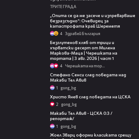
ТРИТЕ ГРАДА
06:38
„Опита се да ме засече и изпреварваше
безразсъдно“: Очевидец за
катастрофата край Шереметя
4
Здравей България
16:02
Безглутенов хляб от трици и
хърватски десерт от Милена
Маркова-Маца | Черешката на
тортата | 3 авг. 2026 | част 1
4
Черешката на тортата
03:43
Стефано Сенси след победата над
Макаби Тел Авив
1
gong_bg
05:52
Христо Янев след победата на ЦСКА
2
gong_bg
09:11
Макаби Тел Авив - ЦСКА 0:3 /
репортаж/
1
gong_bg
01:29
Жоел Зварц оформи класиката срещу