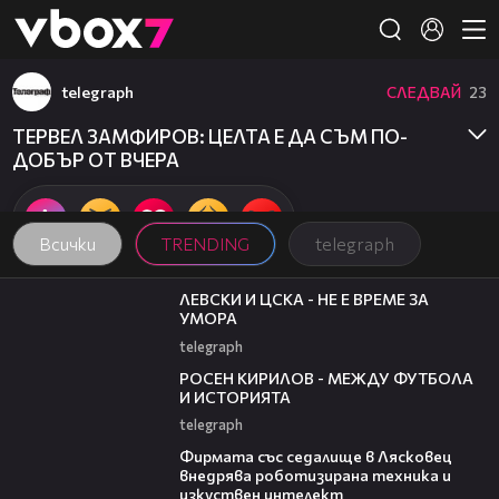
Member of
👾
telegraph
СЛЕДВАЙ
23
ТЕРВЕЛ ЗАМФИРОВ: ЦЕЛТА Е ДА СЪМ ПО-
ДОБЪР ОТ ВЧЕРА
Всички
TRENDING
telegraph
31:36
ЛЕВСКИ И ЦСКА - НЕ Е ВРЕМЕ ЗА
УМОРА
telegraph
50:51
РОСЕН КИРИЛОВ - МЕЖДУ ФУТБОЛА
И ИСТОРИЯТА
telegraph
00:06
Фирмата със седалище в Лясковец
внедрява роботизирана техника и
изкуствен интелект