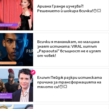
Ариана Гранде изчезва?!
Решението ѝ шокира всички!😯💥
Всички я тананикат, но малцина
знаят истината: VIRAL хитът
„Papaoutai“ всъщност не е изпят
от човек!
Елиът Пейдж разкри истинската
причина за трансформацията на
тялото си!😯💥