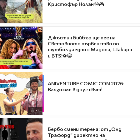
Кристофър Нолан🤩🎮
Джъстин Бийбър ще пее на
Световното първенство по
футбол заедно с Мадона, Шакира
и BTS!⚽🤩
ANIVENTURE COMIC CON 2026:
Влязохме в друг свят!
08:16
Бербо смени терена: от „Олд
Трафорд“ директно на