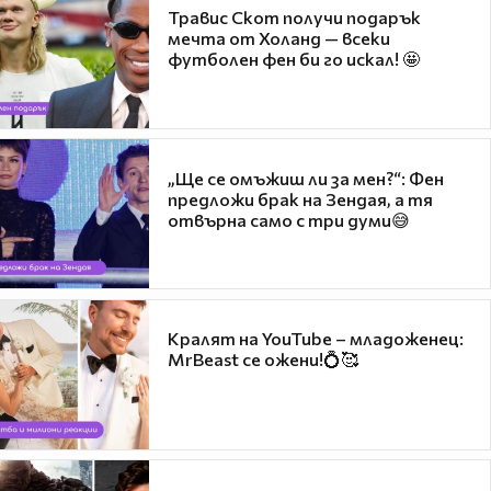
Травис Скот получи подарък
мечта от Холанд — всеки
футболен фен би го искал! 🤩
„Ще се омъжиш ли за мен?“: Фен
предложи брак на Зендая, а тя
отвърна само с три думи😅
Кралят на YouTube – младоженец:
MrBeast се ожени!💍🥰