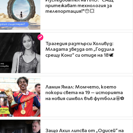
притежават технология за
телепортация!"😯💥
Трагедия разтърси Холивуд:
Младата звезда от „Годзила
срещу Конг“ си отиде на 18🕊️
Ламин Ямал: Момчето, което
покори света на 19 — историята
на новия символ във футбола🤩⚽
Защо Ахил липсва от „Одисей“ на