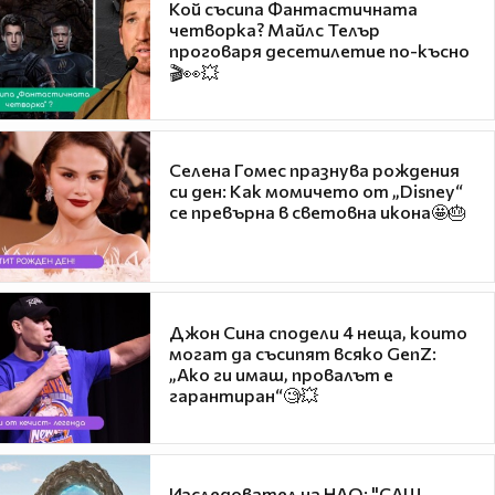
Кой съсипа Фантастичната
четворка? Майлс Телър
проговаря десетилетие по-късно
🎬👀💥
Селена Гомес празнува рождения
си ден: Как момичето от „Disney“
се превърна в световна икона🤩🎂
Джон Сина сподели 4 неща, които
могат да съсипят всяко GenZ:
„Ако ги имаш, провалът е
гарантиран“🧐💥
Изследовател на НЛО: "САЩ