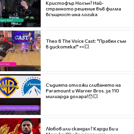
Кристофър Нолън? Най-
странното решение във филма
всъщност има логика
Theo в The Voice Cast: "Правен съм
в дискотека!" 👀💥
Съдията отложи сливането на
Paramount и Warner Bros. за 110
милиарда долара!😯💥
Любов или скандал? Карди Би и