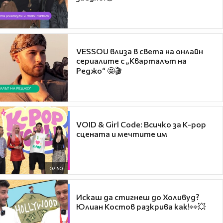
VESSOU влиза в света на онлайн
сериалите с „Кварталът на
Реджо“ 🤩🎬
VOID & Girl Code: Всичко за K-pop
сцената и мечтите им
07:50
Искаш да стигнеш до Холивуд?
Юлиан Костов разкрива как!👀💥