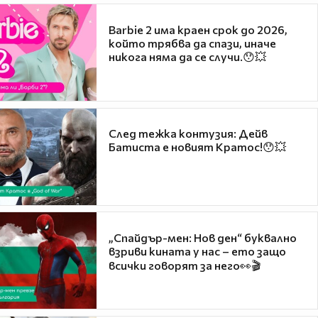
Barbie 2 има краен срок до 2026,
който трябва да спази, иначе
никога няма да се случи.😯💥
След тежка контузия: Дейв
Батиста е новият Кратос!😯💥
„Спайдър-мен: Нов ден“ буквално
взриви кината у нас – ето защо
всички говорят за него👀🎬