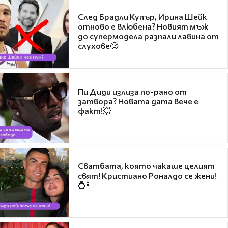
След Брадли Купър, Ирина Шейк
отново е влюбена? Новият мъж
до супермодела разпали лавина от
слухове🧐
Пи Диди излиза по-рано от
затвора? Новата дата вече е
факт!💥
Сватбата, която чакаше целият
свят! Кристиано Роналдо се жени!
💍🍾