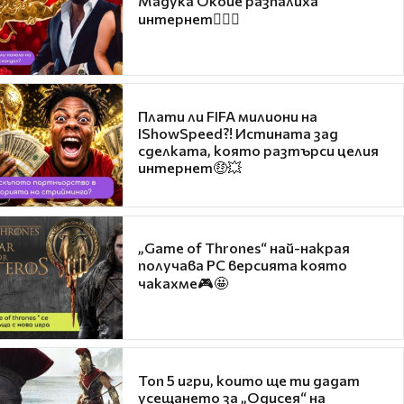
Мадука Окойе разпалиха
интернет❤️‍🔥🔥
Плати ли FIFA милиони на
IShowSpeed?! Истината зад
сделката, която разтърси целия
интернет🤑💥
„Game of Thrones“ най-накрая
получава PC версията която
чакахме🎮🤩
Топ 5 игри, които ще ти дадат
усещането за „Одисея“ на