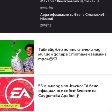
Макаби с великолепно изпълнение
gong_bg
00:19
Арда официално си върна Станислав
Иванов
gongbg
Тийнейджър почти спечели над
милион долара с тотален гейминг
трол😯💥
55 милиарда по-късно: EA вече
официално е собственост на
Саудитска Арабия💰