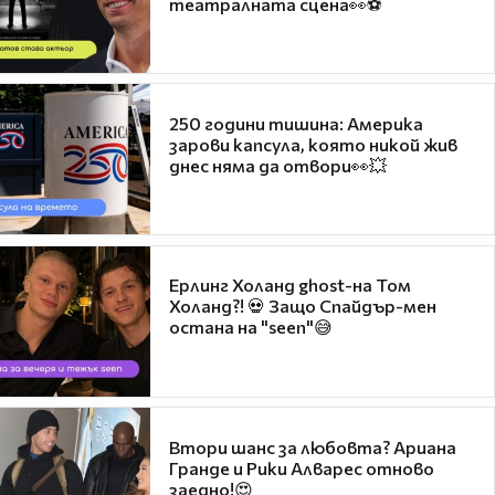
театралната сцена👀⚽
250 години тишина: Америка
зарови капсула, която никой жив
днес няма да отвори👀💥
Ерлинг Холанд ghost-на Том
Холанд?! 💀 Защо Спайдър-мен
остана на "seen"😅
Втори шанс за любовта? Ариана
Гранде и Рики Алварес отново
заедно!😍