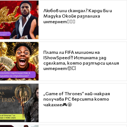
Любов или скандал? Карди Би и
Мадука Окойе разпалиха
интернет❤️‍🔥🔥
Плати ли FIFA милиони на
IShowSpeed?! Истината зад
сделката, която разтърси целия
интернет🤑💥
„Game of Thrones“ най-накрая
получава PC версията която
чакахме🎮🤩