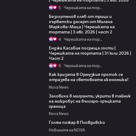
5
Черешката на тортата
15:35
Безглутенов хляб от трици и
хърватски десерт от Милена
Маркова-Маца | Черешката на
тортата | 3 авг. 2026 | част 2
4
Черешката на тортата
16:45
Енджи Касабие посреща гости |
Черешката на тортата | 31 юли 2026 |
Част 2
6
Черешката на тортата
14:07
Как кризата в Ормузкия проток се
отразява на световната икономика?
Nova News
00:31
Заловиха 8 мигранти, укрити в тайник
на микробус на българо-гръцката
граница
Nova News
00:32
Голям пожар в Пловдивско
Новините на NOVA
15:58