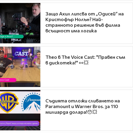
Защо Ахил липсва от „Одисей“ на
Кристофър Нолън? Най-
странното решение във филма
всъщност има логика
Theo в The Voice Cast: "Правен съм
в дискотека!" 👀💥
Съдията отложи сливането на
Paramount и Warner Bros. за 110
милиарда долара!😯💥