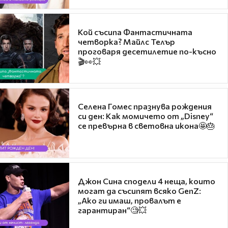
Кой съсипа Фантастичната
четворка? Майлс Телър
проговаря десетилетие по-късно
🎬👀💥
Селена Гомес празнува рождения
си ден: Как момичето от „Disney“
се превърна в световна икона🤩🎂
Джон Сина сподели 4 неща, които
могат да съсипят всяко GenZ:
„Ако ги имаш, провалът е
гарантиран“🧐💥