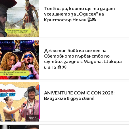
Топ 5 игри, които ще ти дадат
усещането за „Одисея“ на
Кристофър Нолан🤩🎮
Джъстин Бийбър ще пее на
Световното първенство по
футбол заедно с Мадона, Шакира
и BTS!⚽🤩
ANIVENTURE COMIC CON 2026:
Влязохме в друг свят!
08:16