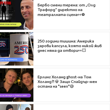
Бербо смени терена: от „Олд
Трафорд“ директно на
театралната сцена👀⚽
250 години тишина: Америка
зарови капсула, която никой жив
днес няма да отвори👀💥
Ерлинг Холанд ghost-на Том
Холанд?! 💀 Защо Спайдър-мен
остана на "seen"😅