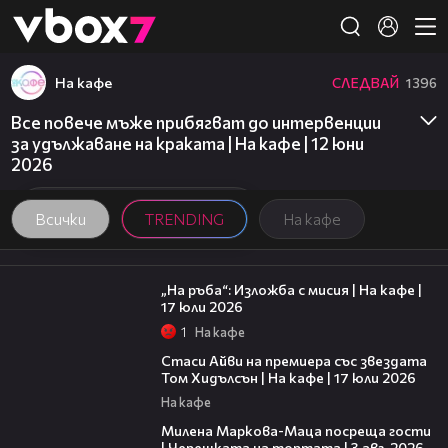
Member of
👾
На кафе
СЛЕДВАЙ
1396
Все повече мъже прибягват до интервенции
за удължаване на краката | На кафе | 12 юни
2026
Всички
TRENDING
На кафе
09:09
„На ръба“: Изложба с мисия | На кафе |
17 юли 2026
1
На кафе
02:58
Стаси Айви на премиера със звездата
Том Хидълсън | На кафе | 17 юли 2026
На кафе
20:17
Милена Маркова-Маца посреща гости
| Черешката на тортата | 3 авг. 2026