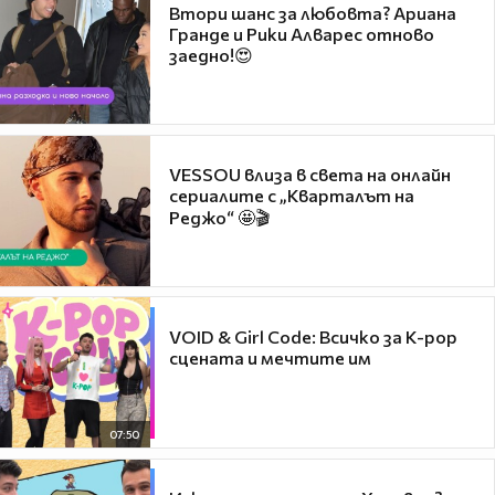
Втори шанс за любовта? Ариана
Гранде и Рики Алварес отново
заедно!😍
VESSOU влиза в света на онлайн
сериалите с „Кварталът на
Реджо“ 🤩🎬
VOID & Girl Code: Всичко за K-pop
сцената и мечтите им
07:50