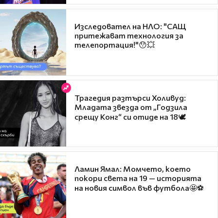
Изследовател на НЛО: "САЩ
притежават технология за
телепортация!"😯💥
Трагедия разтърси Холивуд:
Младата звезда от „Годзила
срещу Конг“ си отиде на 18🕊️
Ламин Ямал: Момчето, което
покори света на 19 — историята
на новия символ във футбола🤩⚽