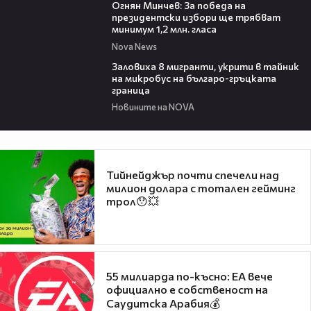
Огнян Минчев: За победа на
президентски избори ще трябват
минимум 1,2 млн. гласа
Nova News
00:54
Заловиха 8 мигранти, укрити в тайник
на микробус на българо-гръцката
граница
Новините на NOVA
Тийнейджър почти спечели над
милион долара с тотален гейминг
трол😯💥
55 милиарда по-късно: EA вече
официално е собственост на
Саудитска Арабия💰