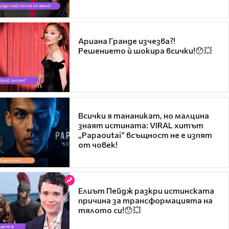
Ариана Гранде изчезва?!
Решението ѝ шокира всички!😯💥
Всички я тананикат, но малцина
знаят истината: VIRAL хитът
„Papaoutai“ всъщност не е изпят
от човек!
Елиът Пейдж разкри истинската
причина за трансформацията на
тялото си!😯💥