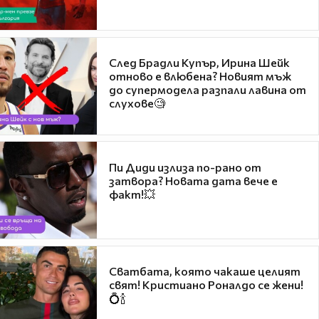
След Брадли Купър, Ирина Шейк
отново е влюбена? Новият мъж
до супермодела разпали лавина от
слухове🧐
Пи Диди излиза по-рано от
затвора? Новата дата вече е
факт!💥
Сватбата, която чакаше целият
свят! Кристиано Роналдо се жени!
💍🍾