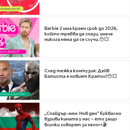
Barbie 2 има краен срок до 2026,
който трябва да спази, иначе
никога няма да се случи.😯💥
След тежка контузия: Дейв
Батиста е новият Кратос!😯💥
„Спайдър-мен: Нов ден“ буквално
взриви кината у нас – ето защо
всички говорят за него👀🎬