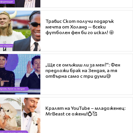
Травис Скот получи подарък
мечта от Холанд — всеки
футболен фен би го искал! 🤩
„Ще се омъжиш ли за мен?“: Фен
предложи брак на Зендая, а тя
отвърна само с три думи😅
Кралят на YouTube – младоженец:
MrBeast се ожени!💍🥰