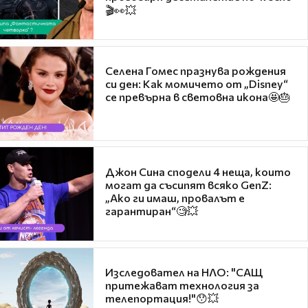
🎬👀💥
Селена Гомес празнува рождения
си ден: Как момичето от „Disney“
се превърна в световна икона🤩🎂
Джон Сина сподели 4 неща, които
могат да съсипят всяко GenZ:
„Ако ги имаш, провалът е
гарантиран“🧐💥
Изследовател на НЛО: "САЩ
притежават технология за
телепортация!"😯💥