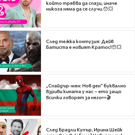
който трябва да спази, иначе
никога няма да се случи.😯💥
След тежка контузия: Дейв
Батиста е новият Кратос!😯💥
„Спайдър-мен: Нов ден“ буквално
взриви кината у нас – ето защо
всички говорят за него👀🎬
След Брадли Купър, Ирина Шейк