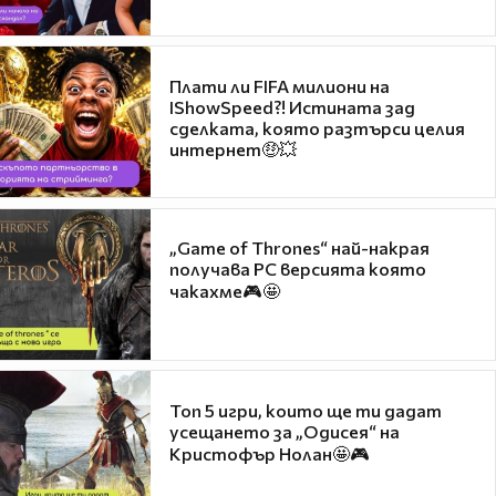
Плати ли FIFA милиони на
IShowSpeed?! Истината зад
сделката, която разтърси целия
интернет🤑💥
„Game of Thrones“ най-накрая
получава PC версията която
чакахме🎮🤩
Топ 5 игри, които ще ти дадат
усещането за „Одисея“ на
Кристофър Нолан🤩🎮