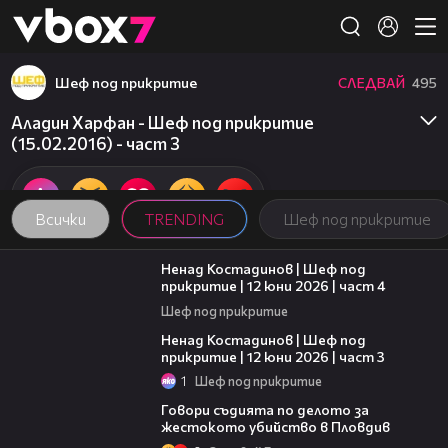
Member of
👾
Шеф под прикритие
СЛЕДВАЙ
495
Аладин Харфан - Шеф под прикритие
(15.02.2016) - част 3
Всички
TRENDING
Шеф под прикритие
16:45
Ненад Костадинов | Шеф под
прикритие | 12 юни 2026 | част 4
Шеф под прикритие
11:32
Ненад Костадинов | Шеф под
прикритие | 12 юни 2026 | част 3
1
Шеф под прикритие
16:28
Говори съдията по делото за
жестокото убийство в Пловдив