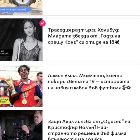
Трагедия разтърси Холивуд:
Младата звезда от „Годзила
срещу Конг“ си отиде на 18🕊️
Ламин Ямал: Момчето, което
покори света на 19 — историята
на новия символ във футбола🤩⚽
Защо Ахил липсва от „Одисей“ на
Кристофър Нолън? Най-
странното решение във филма
всъщност има логика