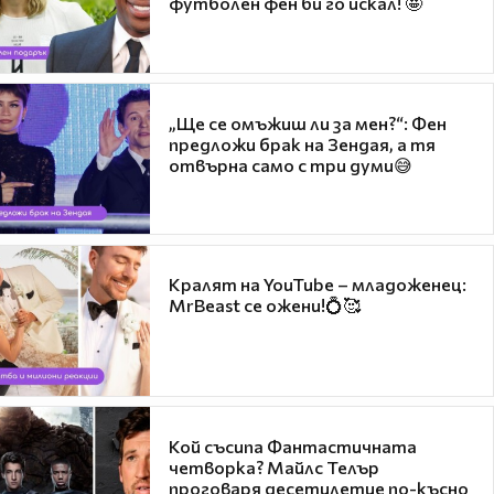
футболен фен би го искал! 🤩
„Ще се омъжиш ли за мен?“: Фен
предложи брак на Зендая, а тя
отвърна само с три думи😅
Кралят на YouTube – младоженец:
MrBeast се ожени!💍🥰
Кой съсипа Фантастичната
четворка? Майлс Телър
проговаря десетилетие по-късно