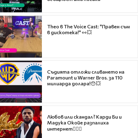
Theo в The Voice Cast: "Правен съм
в дискотека!" 👀💥
Съдията отложи сливането на
Paramount и Warner Bros. за 110
милиарда долара!😯💥
Любов или скандал? Карди Би и
Мадука Окойе разпалиха
интернет❤️‍🔥🔥