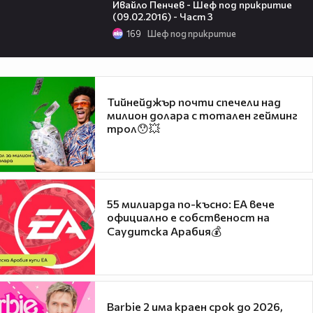
Ивайло Пенчев - Шеф под прикритие
(09.02.2016) - Част 3
169
Шеф под прикритие
Тийнейджър почти спечели над
милион долара с тотален гейминг
трол😯💥
55 милиарда по-късно: EA вече
официално е собственост на
Саудитска Арабия💰
Barbie 2 има краен срок до 2026,