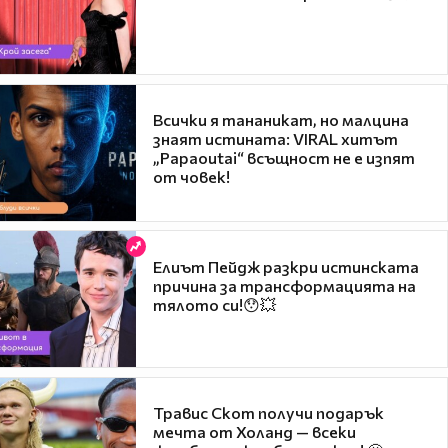
Всички я тананикат, но малцина
знаят истината: VIRAL хитът
„Papaoutai“ всъщност не е изпят
от човек!
Елиът Пейдж разкри истинската
причина за трансформацията на
тялото си!😯💥
Травис Скот получи подарък
мечта от Холанд — всеки