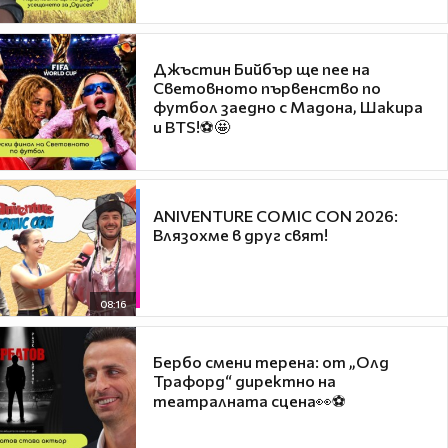
Джъстин Бийбър ще пее на
Световното първенство по
футбол заедно с Мадона, Шакира
и BTS!⚽🤩
ANIVENTURE COMIC CON 2026:
Влязохме в друг свят!
08:16
Бербо смени терена: от „Олд
Трафорд“ директно на
театралната сцена👀⚽