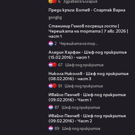
6
Здравей България
05:30
Преди кръга: Ботев - Спартак Варна
gongbg
16:22
Станимир Гъмов посреща гости |
Черешката на тортата | 7 авг. 2026 |
част 1
2
Черешката на тортата
11:44
Аладин Харфан - Шеф под прикритие
(15.02.2016) - част 1
67
Шеф под прикритие
12:10
Никола Николов - Шеф под прикритие
(08.02.2016) - част 3
91
Шеф под прикритие
14:23
Ивайло Пенчев - Шеф под прикритие
(09.02.2016) - Част 1
87
Шеф под прикритие
19:54
Ивайло Пенчев - Шеф под прикритие
(09.02.2016) - Част 2
89
Шеф под прикритие
11:54