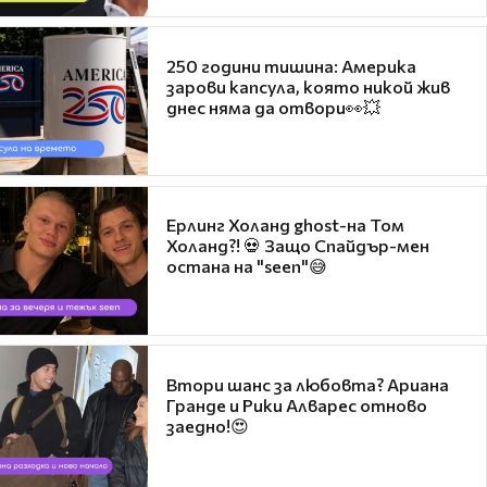
250 години тишина: Америка
зарови капсула, която никой жив
днес няма да отвори👀💥
Ерлинг Холанд ghost-на Том
Холанд?! 💀 Защо Спайдър-мен
остана на "seen"😅
Втори шанс за любовта? Ариана
Гранде и Рики Алварес отново
заедно!😍