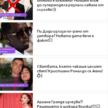
отново е влюбена? Новият мъж
до супермодела разпали лавина от
слухове🧐
Пи Диди излиза по-рано от
затвора? Новата дата вече е
факт!💥
Сватбата, която чакаше целият
свят! Кристиано Роналдо се жени!
💍🍾
Ариана Гранде изчезва?!
Решението ѝ шокира всички!😯💥