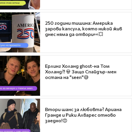
250 години тишина: Америка
зарови капсула, която никой жив
днес няма да отвори👀💥
Ерлинг Холанд ghost-на Том
Холанд?! 💀 Защо Спайдър-мен
остана на "seen"😅
Втори шанс за любовта? Ариана
Гранде и Рики Алварес отново
заедно!😍