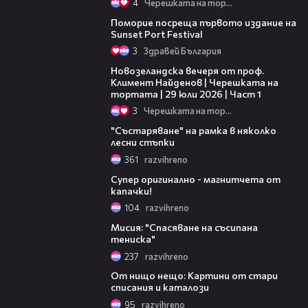
4
Черешката на тортата
05:54
Поморие посреща първото издание на
Sunset Port Festival
3
Здравей България
16:22
Новозеландска вечеря от проф.
Климент Найденов | Черешката на
тортата | 29 юли 2026 | Част 1
3
Черешката на тортата
05:19
"Състаряване" на рамка в няколко
лесни стъпки
361
razvihreno
05:37
Супер оригинално - магнитчета от
капачки!
104
razvihreno
04:20
Мисия: "Спасяване на съсипана
тениска"
237
razvihreno
04:05
От нищо нещо: Картини от стари
списания и каталози
95
razvihreno