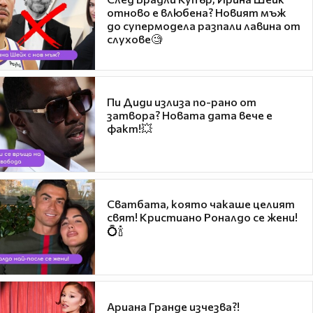
отново е влюбена? Новият мъж
до супермодела разпали лавина от
слухове🧐
Пи Диди излиза по-рано от
затвора? Новата дата вече е
факт!💥
Сватбата, която чакаше целият
свят! Кристиано Роналдо се жени!
💍🍾
Ариана Гранде изчезва?!