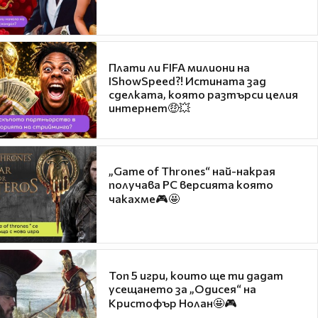
Плати ли FIFA милиони на
IShowSpeed?! Истината зад
сделката, която разтърси целия
интернет🤑💥
„Game of Thrones“ най-накрая
получава PC версията която
чакахме🎮🤩
Топ 5 игри, които ще ти дадат
усещането за „Одисея“ на
Кристофър Нолан🤩🎮