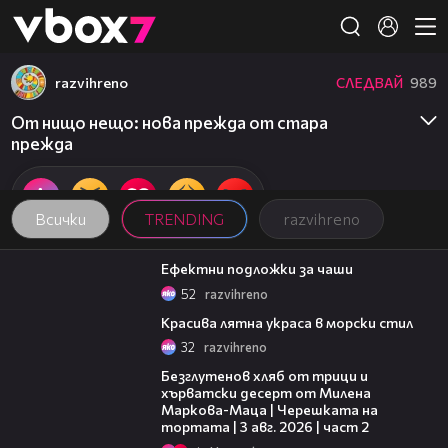
Member of
👾
razvihreno
СЛЕДВАЙ
989
От нищо нещо: нова прежда от стара
прежда
Всички
TRENDING
razvihreno
03:11
Ефектни подложки за чаши
52
razvihreno
03:30
Красива лятна украса в морски стил
32
razvihreno
15:35
Безглутенов хляб от трици и
хърватски десерт от Милена
Маркова-Маца | Черешката на
тортата | 3 авг. 2026 | част 2