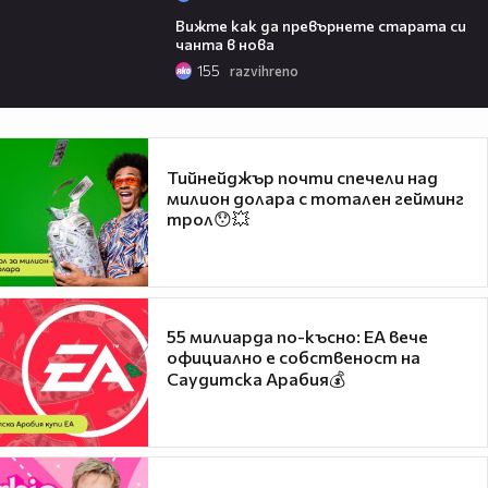
13:11
Вижте как да превърнете старата си
чанта в нова
155
razvihreno
Тийнейджър почти спечели над
милион долара с тотален гейминг
трол😯💥
55 милиарда по-късно: EA вече
официално е собственост на
Саудитска Арабия💰