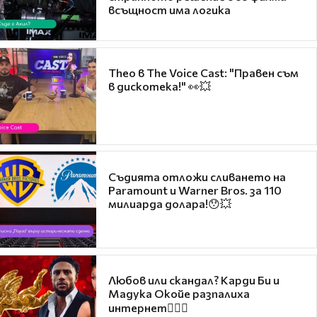
всъщност има логика
Theo в The Voice Cast: "Правен съм
в дискотека!" 👀💥
Съдията отложи сливането на
Paramount и Warner Bros. за 110
милиарда долара!😯💥
Любов или скандал? Карди Би и
Мадука Окойе разпалиха
интернет❤️‍🔥🔥