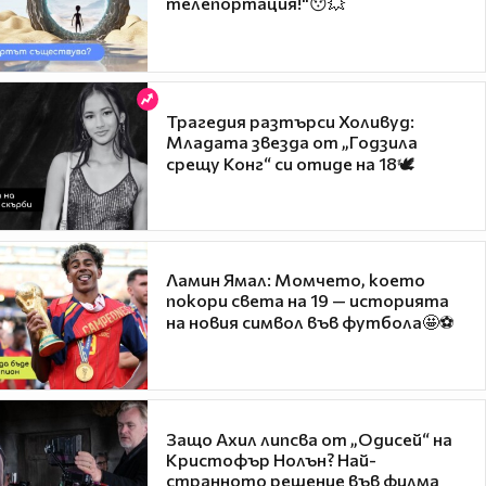
телепортация!"😯💥
Трагедия разтърси Холивуд:
Младата звезда от „Годзила
срещу Конг“ си отиде на 18🕊️
Ламин Ямал: Момчето, което
покори света на 19 — историята
на новия символ във футбола🤩⚽
Защо Ахил липсва от „Одисей“ на
Кристофър Нолън? Най-
странното решение във филма