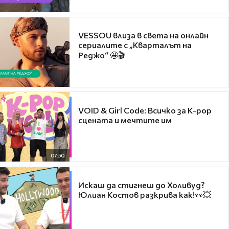
VESSOU влиза в света на онлайн
сериалите с „Кварталът на
Реджо“ 🤩🎬
VOID & Girl Code: Всичко за K-pop
сцената и мечтите им
07:50
Искаш да стигнеш до Холивуд?
Юлиан Костов разкрива как!👀💥