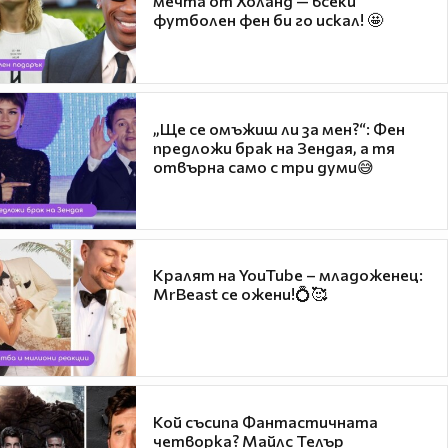
мечта от Холанд — всеки
футболен фен би го искал! 🤩
„Ще се омъжиш ли за мен?“: Фен
предложи брак на Зендая, а тя
отвърна само с три думи😅
Кралят на YouTube – младоженец:
MrBeast се ожени!💍🥰
Кой съсипа Фантастичната
четворка? Майлс Телър