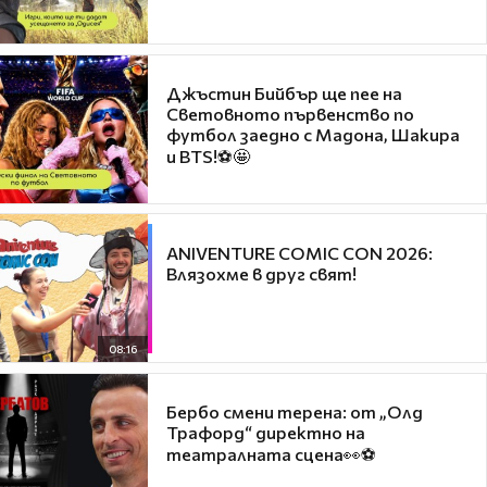
Джъстин Бийбър ще пее на
Световното първенство по
футбол заедно с Мадона, Шакира
и BTS!⚽🤩
ANIVENTURE COMIC CON 2026:
Влязохме в друг свят!
08:16
Бербо смени терена: от „Олд
Трафорд“ директно на
театралната сцена👀⚽