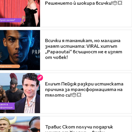
Решението ѝ шокира всички!😯💥
Всички я тананикат, но малцина
знаят истината: VIRAL хитът
„Papaoutai“ всъщност не е изпят
от човек!
Елиът Пейдж разкри истинската
причина за трансформацията на
тялото си!😯💥
Травис Скот получи подарък