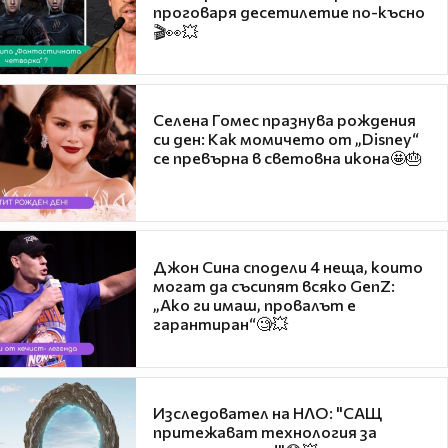
проговаря десетилетие по-късно
🎬👀💥
Селена Гомес празнува рождения
си ден: Как момичето от „Disney“
се превърна в световна икона🤩🎂
Джон Сина сподели 4 неща, които
могат да съсипят всяко GenZ:
„Ако ги имаш, провалът е
гарантиран“🧐💥
Изследовател на НЛО: "САЩ
притежават технология за