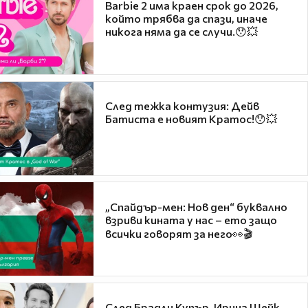
Barbie 2 има краен срок до 2026,
който трябва да спази, иначе
никога няма да се случи.😯💥
След тежка контузия: Дейв
Батиста е новият Кратос!😯💥
„Спайдър-мен: Нов ден“ буквално
взриви кината у нас – ето защо
всички говорят за него👀🎬
След Брадли Купър, Ирина Шейк