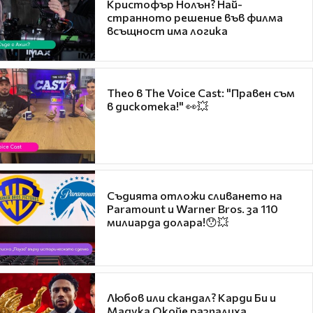
Кристофър Нолън? Най-
странното решение във филма
всъщност има логика
Theo в The Voice Cast: "Правен съм
в дискотека!" 👀💥
Съдията отложи сливането на
Paramount и Warner Bros. за 110
милиарда долара!😯💥
Любов или скандал? Карди Би и
Мадука Окойе разпалиха