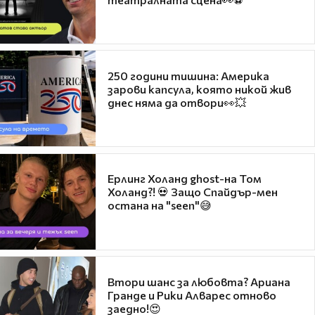
250 години тишина: Америка
зарови капсула, която никой жив
днес няма да отвори👀💥
Ерлинг Холанд ghost-на Том
Холанд?! 💀 Защо Спайдър-мен
остана на "seen"😅
Втори шанс за любовта? Ариана
Гранде и Рики Алварес отново
заедно!😍