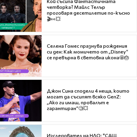
Кой съсипа Фантастичната
четворка? Майлс Телър
проговаря десетилетие по-късно
🎬👀💥
Селена Гомес празнува рождения
си ден: Как момичето от „Disney“
се превърна в световна икона🤩🎂
Джон Сина сподели 4 неща, които
могат да съсипят всяко GenZ:
„Ако ги имаш, провалът е
гарантиран“🧐💥
Изследовател на НЛО: "САЩ