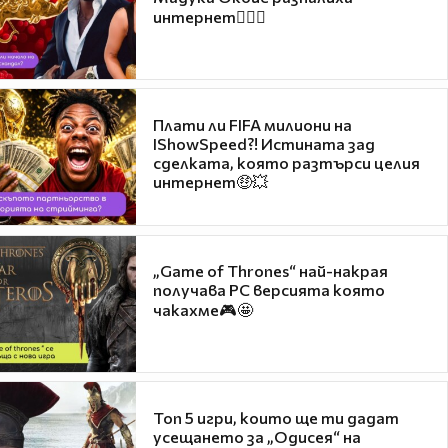
интернет❤️‍🔥🔥
Плати ли FIFA милиони на
IShowSpeed?! Истината зад
сделката, която разтърси целия
интернет🤑💥
„Game of Thrones“ най-накрая
получава PC версията която
чакахме🎮🤩
Топ 5 игри, които ще ти дадат
усещането за „Одисея“ на