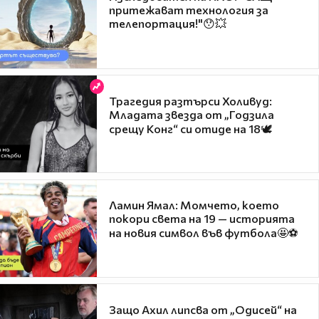
притежават технология за
телепортация!"😯💥
Трагедия разтърси Холивуд:
Младата звезда от „Годзила
срещу Конг“ си отиде на 18🕊️
Ламин Ямал: Момчето, което
покори света на 19 — историята
на новия символ във футбола🤩⚽
Защо Ахил липсва от „Одисей“ на