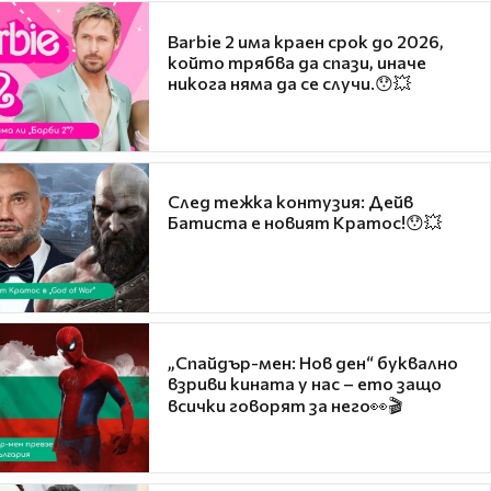
Barbie 2 има краен срок до 2026,
който трябва да спази, иначе
никога няма да се случи.😯💥
След тежка контузия: Дейв
Батиста е новият Кратос!😯💥
„Спайдър-мен: Нов ден“ буквално
взриви кината у нас – ето защо
всички говорят за него👀🎬