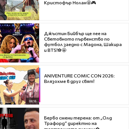
Кристофър Нолан🤩🎮
Джъстин Бийбър ще пее на
Световното първенство по
футбол заедно с Мадона, Шакира
и BTS!⚽🤩
ANIVENTURE COMIC CON 2026:
Влязохме в друг свят!
08:16
Бербо смени терена: от „Олд
Трафорд“ директно на
театралната сцена👀⚽