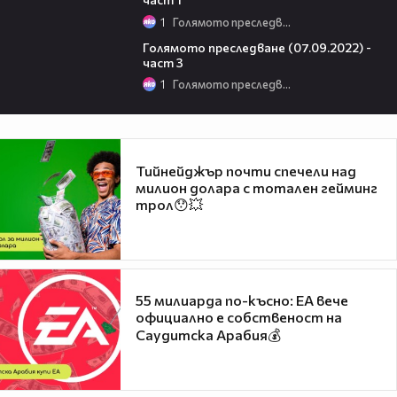
1
Голямото преследване
07:09
Голямото преследване (07.09.2022) -
част 3
1
Голямото преследване
Тийнейджър почти спечели над
милион долара с тотален гейминг
трол😯💥
55 милиарда по-късно: EA вече
официално е собственост на
Саудитска Арабия💰