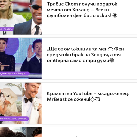
Травис Скот получи подарък
мечта от Холанд — всеки
футболен фен би го искал! 🤩
„Ще се омъжиш ли за мен?“: Фен
предложи брак на Зендая, а тя
отвърна само с три думи😅
Кралят на YouTube – младоженец:
MrBeast се ожени!💍🥰