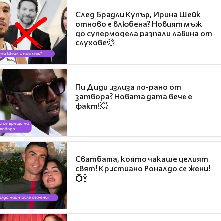
След Брадли Купър, Ирина Шейк
отново е влюбена? Новият мъж
до супермодела разпали лавина от
слухове🧐
Пи Диди излиза по-рано от
затвора? Новата дата вече е
факт!💥
Сватбата, която чакаше целият
свят! Кристиано Роналдо се жени!
💍🍾