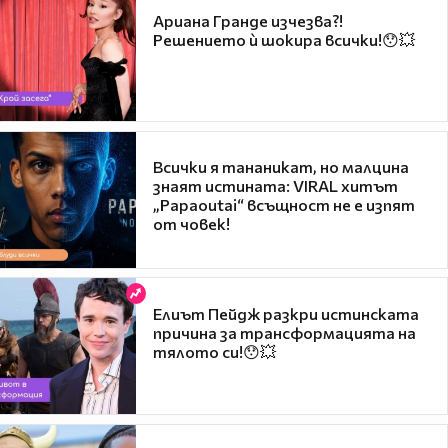
Ариана Гранде изчезва?!
Решението ѝ шокира всички!😯💥
Всички я тананикат, но малцина
знаят истината: VIRAL хитът
„Papaoutai“ всъщност не е изпят
от човек!
Елиът Пейдж разкри истинската
причина за трансформацията на
тялото си!😯💥