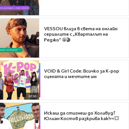
VESSOU влиза в света на онлайн
сериалите с „Кварталът на
Реджо“ 🤩🎬
VOID & Girl Code: Всичко за K-pop
сцената и мечтите им
07:50
Искаш да стигнеш до Холивуд?
Юлиан Костов разкрива как!👀💥