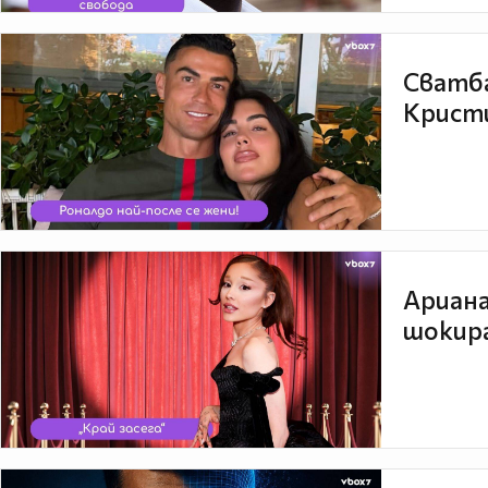
Сватба
Кристи
Ариана
шокира