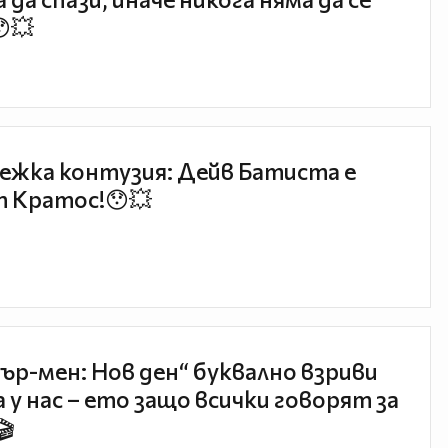
😯💥
ежка контузия: Дейв Батиста е
 Кратос!😯💥
ър-мен: Нов ден“ буквално взриви
 у нас – ето защо всички говорят за
🎬