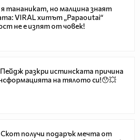
 я тананикат, но малцина знаят
та: VIRAL хитът „Papaoutai“
ст не е изпят от човек!
Пейдж разкри истинската причина
нсформацията на тялото си!😯💥
 Скот получи подарък мечта от