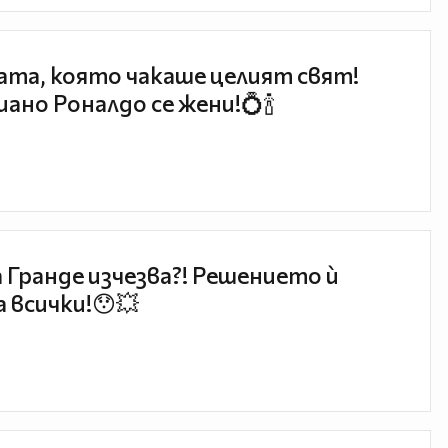
та, която чакаше целият свят!
ано Роналдо се жени!💍🍾
 Гранде изчезва?! Решението ѝ
 всички!😯💥