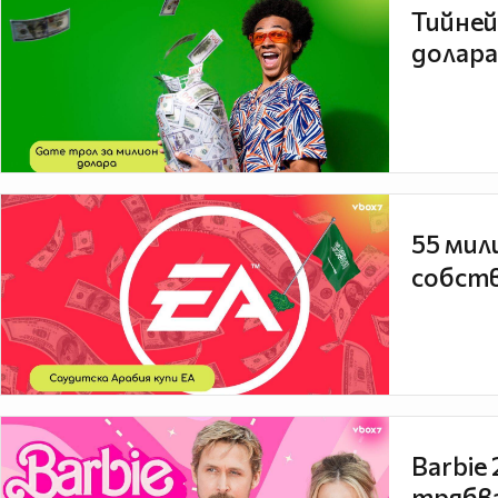
Тийней
долара
55 мил
собств
Barbie
трябва