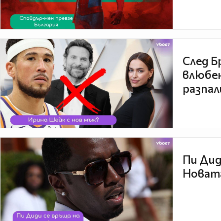
След Б
влюбен
разпал
Пи Дид
Новата