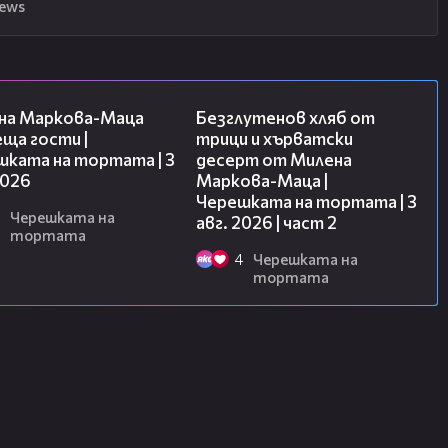
news
20:17
15:35
на Маркова-Маца
Безглутенов хляб от
ща гости |
трици и хърватски
шката на тортата | 3
десерт от Милена
2026
Маркова-Маца |
Черешката на тортата | 3
Черешката на
авг. 2026 | част 2
тортата
4
Черешката на
тортата