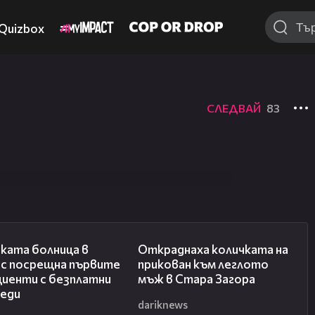
Quizbox
СЛЕДВАЙ
83
00:27
02:34
ката болница в
Откраднаха количката на
ас посрещна първите
прикован към леглото
циенти с безплатни
мъж в Стара Загора
леди
dariknews