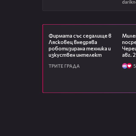
darik
00:06
Фирмата със седалище в
Миле
Лясковец внедрява
посре
роботизирана техника и
Чере
изкуствен интелект
авг. 
ТРИТЕ ГРАДА
5