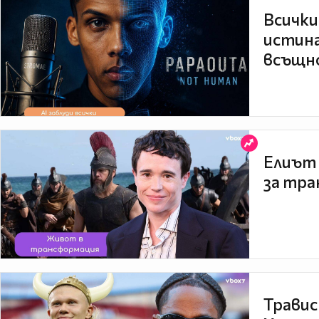
Всички
истина
всъщно
Елиът 
за тра
Травис