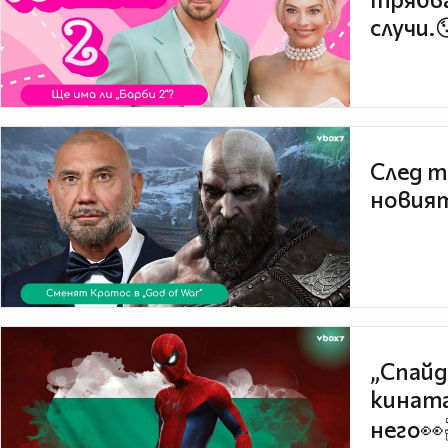
случи.
След т
новият
„Спайд
кината
него👀