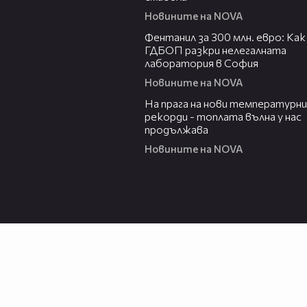
Новините на NOVA
02:54
Фентанил за 300 млн. евро: Как
ГДБОП разкри нелегалната
лаборатория в София
Новините на NOVA
01:05
На прага на нови температурни
рекорди - топлата вълна у нас
продължава
Новините на NOVA