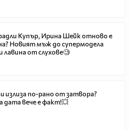
радли Купър, Ирина Шейк отново е
а? Новият мъж до супермодела
и лавина от слухове🧐
и излиза по-рано от затвора?
 дата вече е факт!💥