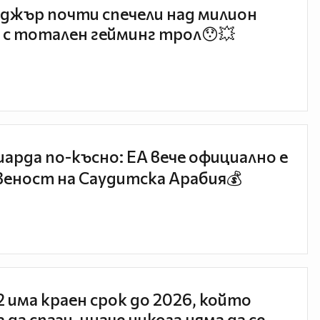
джър почти спечели над милион
 с тотален гейминг трол😯💥
иарда по-късно: EA вече официално е
еност на Саудитска Арабия💰
 2 има краен срок до 2026, който
 да спази, иначе никога няма да се