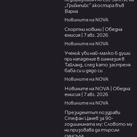
„Грийнпийс” акостира във
Варна
Новините на NOVA
04:05
Спортни новини | Обедна
емисия | 7 aвг. 2026
Новините на NOVA
00:38
Ученик уби най-малко 6 души
при нападение в гимназия в
Тайланд, след като застреля
баба си и дядо си
Новините на NOVA
21:19
Новините на NOVA | Обедна
емисия | 7 авг. 2026
Новините на NOVA
00:38
Президентът поздрави
Стефан Цанев за 90-
годишнината му: Словото му
ни призовава да търсим
смисъла