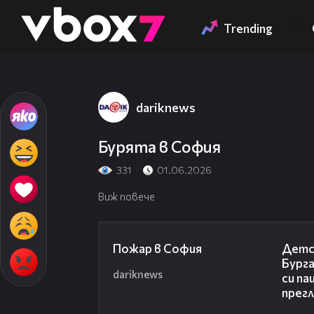
Member of
👾
Trending
dariknews
Бурята в София
331
01.06.2026
Виж повече
00:20
Пожар в София
Детс
Бург
dariknews
си па
прег