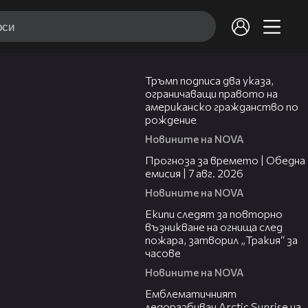
01:24
Тръмп подписа два указа,
ограничаващи правото на
американско гражданство по
рождение
Новините на NOVA
02:23
Прогноза за времето | Обедна
емисия | 7 авг. 2026
Новините на NOVA
03:09
Екипи следят за повторно
възникване на огнища след
пожара, затворил „Тракия“ за
часове
Новините на NOVA
00:48
Емблематичният
ледоразбивач Arctic Sunrise на