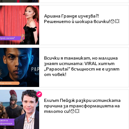
Ариана Гранде изчезва?!
Решението ѝ шокира всички!😯💥
Всички я тананикат, но малцина
знаят истината: VIRAL хитът
„Papaoutai“ всъщност не е изпят
от човек!
Елиът Пейдж разкри истинската
причина за трансформацията на
тялото си!😯💥