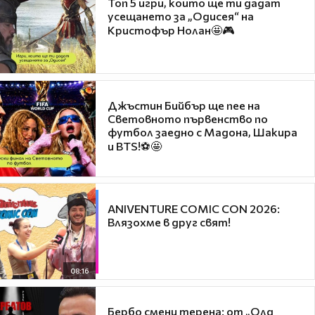
Топ 5 игри, които ще ти дадат
усещането за „Одисея“ на
Кристофър Нолан🤩🎮
Джъстин Бийбър ще пее на
Световното първенство по
футбол заедно с Мадона, Шакира
и BTS!⚽🤩
ANIVENTURE COMIC CON 2026:
Влязохме в друг свят!
08:16
Бербо смени терена: от „Олд