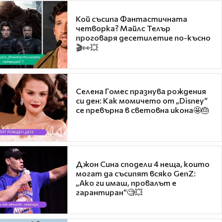
Кой съсипа Фантастичната
четворка? Майлс Телър
проговаря десетилетие по-късно
🎬👀💥
Селена Гомес празнува рождения
си ден: Как момичето от „Disney“
се превърна в световна икона🤩🎂
Джон Сина сподели 4 неща, които
могат да съсипят всяко GenZ:
„Ако ги имаш, провалът е
гарантиран“🧐💥