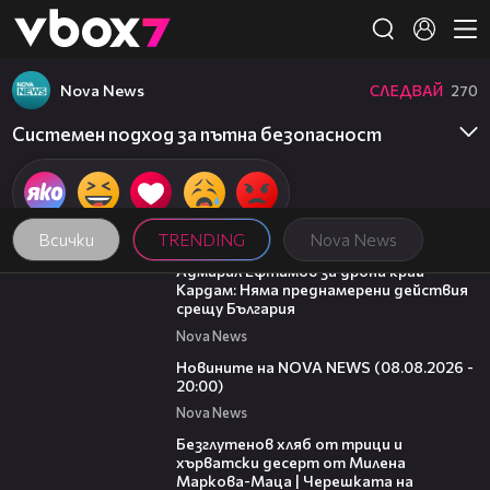
Member of
👾
Nova News
СЛЕДВАЙ
270
Системен подход за пътна безопасност
Всички
TRENDING
Nova News
01:48
Адмирал Ефтимов за дрона край
Кардам: Няма преднамерени действия
срещу България
Nova News
22:47
Новините на NOVA NEWS (08.08.2026 -
20:00)
Nova News
16:02
Безглутенов хляб от трици и
хърватски десерт от Милена
Маркова-Маца | Черешката на