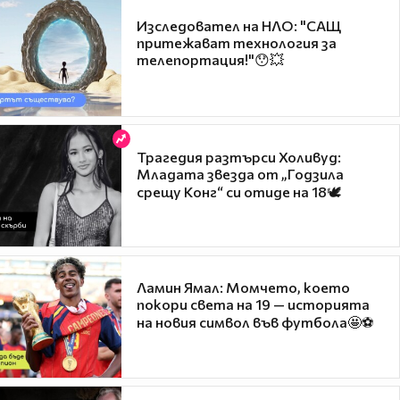
Изследовател на НЛО: "САЩ
притежават технология за
телепортация!"😯💥
Трагедия разтърси Холивуд:
Младата звезда от „Годзила
срещу Конг“ си отиде на 18🕊️
Ламин Ямал: Момчето, което
покори света на 19 — историята
на новия символ във футбола🤩⚽