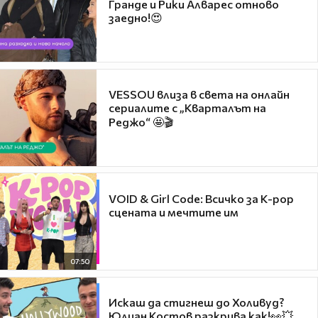
Гранде и Рики Алварес отново
заедно!😍
VESSOU влиза в света на онлайн
сериалите с „Кварталът на
Реджо“ 🤩🎬
VOID & Girl Code: Всичко за K-pop
сцената и мечтите им
07:50
Искаш да стигнеш до Холивуд?
Юлиан Костов разкрива как!👀💥