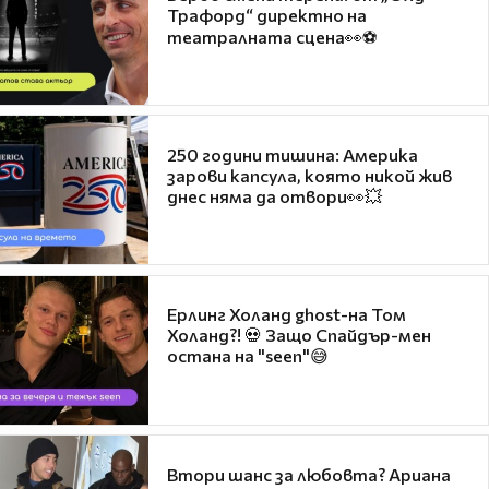
Трафорд“ директно на
театралната сцена👀⚽
250 години тишина: Америка
зарови капсула, която никой жив
днес няма да отвори👀💥
Ерлинг Холанд ghost-на Том
Холанд?! 💀 Защо Спайдър-мен
остана на "seen"😅
Втори шанс за любовта? Ариана