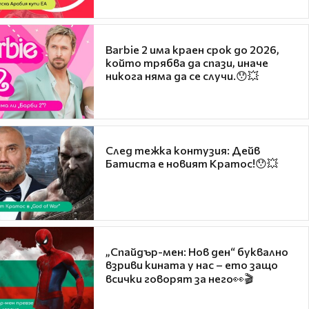
Barbie 2 има краен срок до 2026,
който трябва да спази, иначе
никога няма да се случи.😯💥
След тежка контузия: Дейв
Батиста е новият Кратос!😯💥
„Спайдър-мен: Нов ден“ буквално
взриви кината у нас – ето защо
всички говорят за него👀🎬