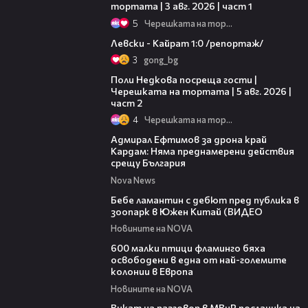
тортата | 3 авг. 2026 | част 1
5
Черешката на тортата
05:57
Левски - Кайрат 1:0 /репортаж/
3
gong_bg
13:03
Поли Недкова посреща гости |
Черешката на тортата | 5 авг. 2026 |
част 2
4
Черешката на тортата
01:48
Адмирал Ефтимов за дрона край
Кардам: Няма преднамерени действия
срещу България
Nova News
00:50
Бебе ламантин с дебют пред публика в
зоопарк в Южен Китай (ВИДЕО
Новините на NOVA
06:25
600 малки птици фламинго бяха
освободени в една от най-големите
колонии в Европа
Новините на NOVA
00:30
Викат на разговор в МВнР посланика на