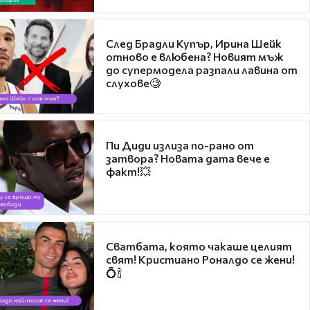
След Брадли Купър, Ирина Шейк
отново е влюбена? Новият мъж
до супермодела разпали лавина от
слухове🧐
Пи Диди излиза по-рано от
затвора? Новата дата вече е
факт!💥
Сватбата, която чакаше целият
свят! Кристиано Роналдо се жени!
💍🍾