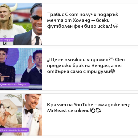
Травис Скот получи подарък
мечта от Холанд — всеки
футболен фен би го искал! 🤩
„Ще се омъжиш ли за мен?“: Фен
предложи брак на Зендая, а тя
отвърна само с три думи😅
Кралят на YouTube – младоженец:
MrBeast се ожени!💍🥰