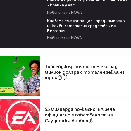
Украйна у нас
Новините на NOVA
00:26
Киев: Не сме изпращали преднамерено
никакви летателни средства към
България
Новините на NOVA
Тийнейджър почти спечели над
милион долара с тотален гейминг
трол😯💥
55 милиарда по-късно: EA вече
официално е собственост на
Саудитска Арабия💰