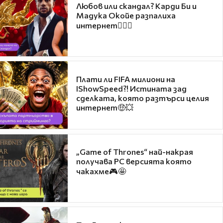
Любов или скандал? Карди Би и
Мадука Окойе разпалиха
интернет❤️‍🔥🔥
Плати ли FIFA милиони на
IShowSpeed?! Истината зад
сделката, която разтърси целия
интернет🤑💥
„Game of Thrones“ най-накрая
получава PC версията която
чакахме🎮🤩