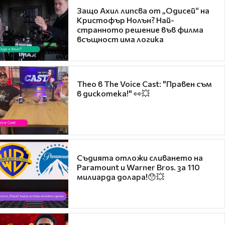
Защо Ахил липсва от „Одисей“ на
Кристофър Нолън? Най-
странното решение във филма
всъщност има логика
Theo в The Voice Cast: "Правен съм
в дискотека!" 👀💥
Съдията отложи сливането на
Paramount и Warner Bros. за 110
милиарда долара!😯💥