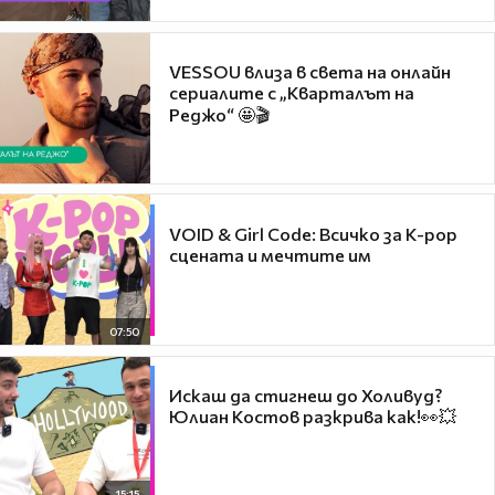
VESSOU влиза в света на онлайн
сериалите с „Кварталът на
Реджо“ 🤩🎬
VOID & Girl Code: Всичко за K-pop
сцената и мечтите им
07:50
Искаш да стигнеш до Холивуд?
Юлиан Костов разкрива как!👀💥
15:15