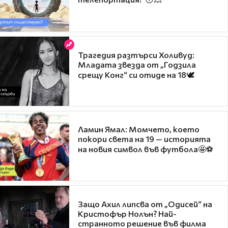
Трагедия разтърси Холивуд:
Младата звезда от „Годзила
срещу Конг“ си отиде на 18🕊️
Ламин Ямал: Момчето, което
покори света на 19 — историята
на новия символ във футбола🤩⚽
Защо Ахил липсва от „Одисей“ на
Кристофър Нолън? Най-
странното решение във филма