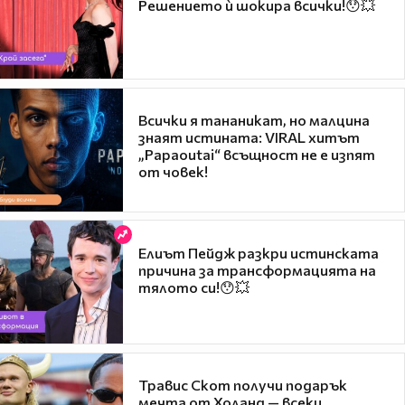
Решението ѝ шокира всички!😯💥
Всички я тананикат, но малцина
знаят истината: VIRAL хитът
„Papaoutai“ всъщност не е изпят
от човек!
Елиът Пейдж разкри истинската
причина за трансформацията на
тялото си!😯💥
Травис Скот получи подарък
мечта от Холанд — всеки