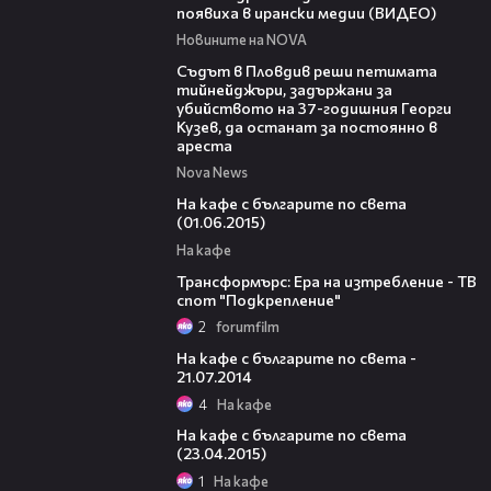
появиха в ирански медии (ВИДЕО)
Новините на NOVA
01:34
Съдът в Пловдив реши петимата
тийнейджъри, задържани за
убийството на 37-годишния Георги
Кузев, да останат за постоянно в
ареста
Nova News
43:20
На кафе с българите по света
(01.06.2015)
На кафе
00:32
Трансформърс: Ера на изтребление - ТВ
спот "Подкрепление"
2
forumfilm
41:52
На кафе с българите по света -
21.07.2014
4
На кафе
01:08:09
На кафе с българите по света
(23.04.2015)
1
На кафе
52:21