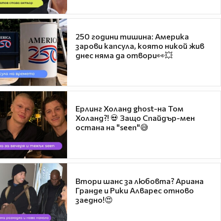
250 години тишина: Америка
зарови капсула, която никой жив
днес няма да отвори👀💥
Ерлинг Холанд ghost-на Том
Холанд?! 💀 Защо Спайдър-мен
остана на "seen"😅
Втори шанс за любовта? Ариана
Гранде и Рики Алварес отново
заедно!😍