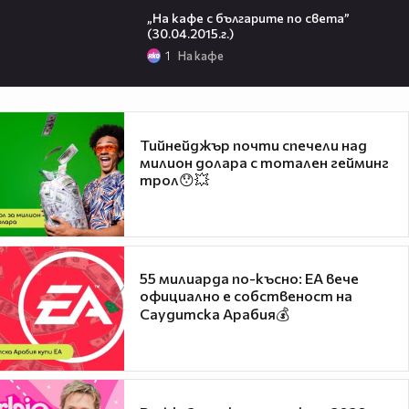
„На кафе с българите по света”
(30.04.2015.г.)
1
На кафе
Тийнейджър почти спечели над
милион долара с тотален гейминг
трол😯💥
55 милиарда по-късно: EA вече
официално е собственост на
Саудитска Арабия💰