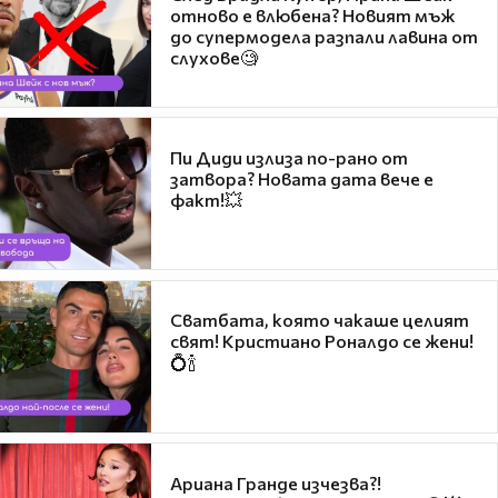
отново е влюбена? Новият мъж
до супермодела разпали лавина от
слухове🧐
Пи Диди излиза по-рано от
затвора? Новата дата вече е
факт!💥
Сватбата, която чакаше целият
свят! Кристиано Роналдо се жени!
💍🍾
Ариана Гранде изчезва?!