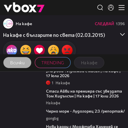
Member of
👾
На кафе
СЛЕДВАЙ
1396
На кафе с българите по света (02.03.2015)
Всички
TRENDING
На кафе
09:09
„На ръба“: Изложба с мисия | На кафе |
17 юли 2026
1
На кафе
02:58
Стаси Айви на премиера със звездата
Том Хидълсън | На кафе | 17 юли 2026
На кафе
06:06
Черно море - Лудогорец 2:3 /репортаж/
gongbg
00:14
Нови кадри с Моджтаба Хаменей се