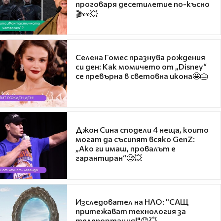
проговаря десетилетие по-късно
🎬👀💥
Селена Гомес празнува рождения
си ден: Как момичето от „Disney“
се превърна в световна икона🤩🎂
Джон Сина сподели 4 неща, които
могат да съсипят всяко GenZ:
„Ако ги имаш, провалът е
гарантиран“🧐💥
Изследовател на НЛО: "САЩ
притежават технология за
телепортация!"😯💥