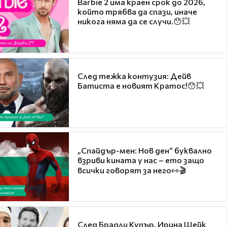
Barbie 2 има краен срок до 2026,
който трябва да спази, иначе
никога няма да се случи.😯💥
След тежка контузия: Дейв
Батиста е новият Кратос!😯💥
„Спайдър-мен: Нов ден“ буквално
взриви кината у нас – ето защо
всички говорят за него👀🎬
След Брадли Купър, Ирина Шейк