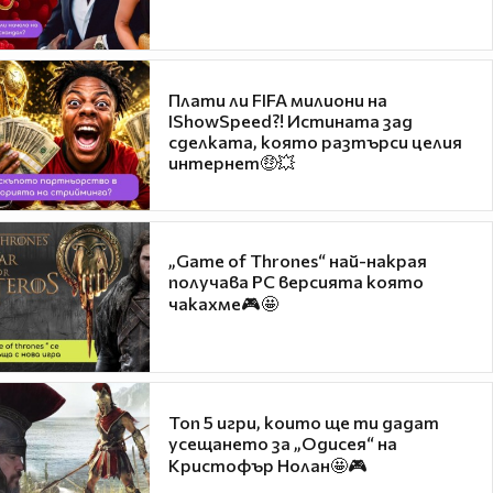
Плати ли FIFA милиони на
IShowSpeed?! Истината зад
сделката, която разтърси целия
интернет🤑💥
„Game of Thrones“ най-накрая
получава PC версията която
чакахме🎮🤩
Топ 5 игри, които ще ти дадат
усещането за „Одисея“ на
Кристофър Нолан🤩🎮