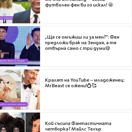
футболен фен би го искал! 🤩
„Ще се омъжиш ли за мен?“: Фен
предложи брак на Зендая, а тя
отвърна само с три думи😅
Кралят на YouTube – младоженец:
MrBeast се ожени!💍🥰
Кой съсипа Фантастичната
четворка? Майлс Телър