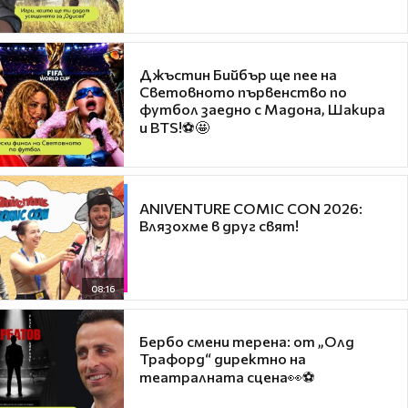
Джъстин Бийбър ще пее на
Световното първенство по
футбол заедно с Мадона, Шакира
и BTS!⚽🤩
ANIVENTURE COMIC CON 2026:
Влязохме в друг свят!
08:16
Бербо смени терена: от „Олд
Трафорд“ директно на
театралната сцена👀⚽