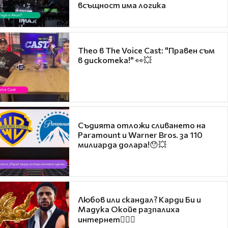
всъщност има логика
Theo в The Voice Cast: "Правен съм
в дискотека!" 👀💥
Съдията отложи сливането на
Paramount и Warner Bros. за 110
милиарда долара!😯💥
Любов или скандал? Карди Би и
Мадука Окойе разпалиха
интернет❤️‍🔥🔥