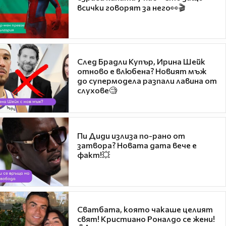
всички говорят за него👀🎬
След Брадли Купър, Ирина Шейк
отново е влюбена? Новият мъж
до супермодела разпали лавина от
слухове🧐
Пи Диди излиза по-рано от
затвора? Новата дата вече е
факт!💥
Сватбата, която чакаше целият
свят! Кристиано Роналдо се жени!