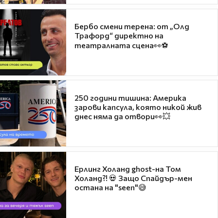
Бербо смени терена: от „Олд
Трафорд“ директно на
театралната сцена👀⚽
250 години тишина: Америка
зарови капсула, която никой жив
днес няма да отвори👀💥
Ерлинг Холанд ghost-на Том
Холанд?! 💀 Защо Спайдър-мен
остана на "seen"😅