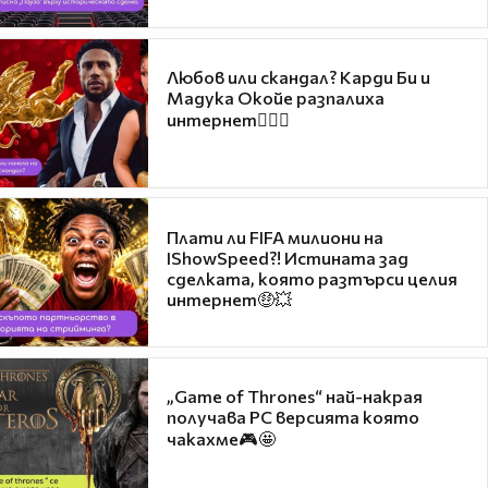
Любов или скандал? Карди Би и
Мадука Окойе разпалиха
интернет❤️‍🔥🔥
Плати ли FIFA милиони на
IShowSpeed?! Истината зад
сделката, която разтърси целия
интернет🤑💥
„Game of Thrones“ най-накрая
получава PC версията която
чакахме🎮🤩