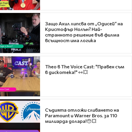
Защо Ахил липсва от „Одисей“ на
Кристофър Нолън? Най-
странното решение във филма
всъщност има логика
Theo в The Voice Cast: "Правен съм
в дискотека!" 👀💥
Съдията отложи сливането на
Paramount и Warner Bros. за 110
милиарда долара!😯💥