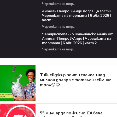
Черешката на тортата
19:09
Антоан Петров-Анди посреща гости |
Черешката на тортата | 6 авг. 2026 |
част 1
Черешката на тортата
17:25
Четиристепенно италианско меню от
Антоан Петров-Анди | Черешката на
тортата | 6 авг. 2026 | част 2
Черешката на тортата
Тийнейджър почти спечели над
милион долара с тотален гейминг
трол😯💥
55 милиарда по-късно: EA вече