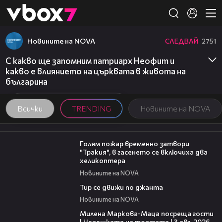
Member of
👾
Новините на NOVA
СЛЕДВАЙ
2751
С какво ще запомним патриарх Неофит и
какво е влиянието на църквата в живота на
българина
Всички
TRENDING
Новините на NOVA
03:39
Голям пожар временно затвори
"Тракия", в гасенето се включиха два
хеликоптера
Новините на NOVA
00:40
Тир се движи по джанта
Новините на NOVA
20:17
Милена Маркова-Маца посреща гости
| Черешката на тортата | 3 авг. 2026