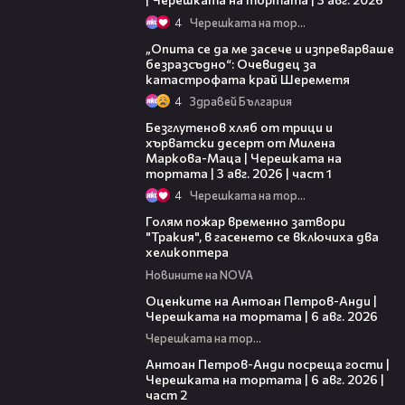
4
Черешката на тортата
06:38
„Опита се да ме засече и изпреварваше
безразсъдно“: Очевидец за
катастрофата край Шереметя
4
Здравей България
16:02
Безглутенов хляб от трици и
хърватски десерт от Милена
Маркова-Маца | Черешката на
тортата | 3 авг. 2026 | част 1
4
Черешката на тортата
03:39
Голям пожар временно затвори
"Тракия", в гасенето се включиха два
хеликоптера
Новините на NOVA
02:47
Оценките на Антоан Петров-Анди |
Черешката на тортата | 6 авг. 2026
Черешката на тортата
11:00
Антоан Петров-Анди посреща гости |
Черешката на тортата | 6 авг. 2026 |
част 2