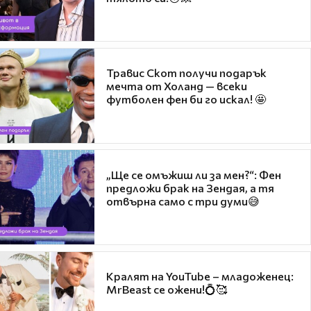
Травис Скот получи подарък
мечта от Холанд — всеки
футболен фен би го искал! 🤩
„Ще се омъжиш ли за мен?“: Фен
предложи брак на Зендая, а тя
отвърна само с три думи😅
Кралят на YouTube – младоженец:
MrBeast се ожени!💍🥰