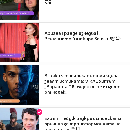
💍🍾
Ариана Гранде изчезва?!
Решението ѝ шокира всички!😯💥
Всички я тананикат, но малцина
знаят истината: VIRAL хитът
„Papaoutai“ всъщност не е изпят
от човек!
Елиът Пейдж разкри истинската
причина за трансформацията на
тялото си!😯💥