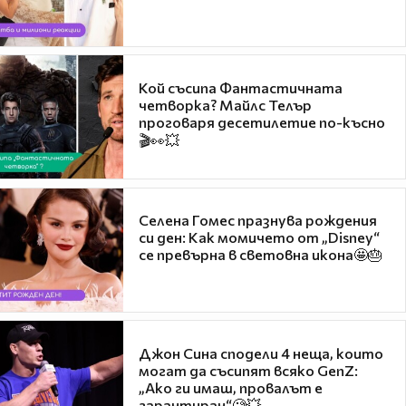
Кой съсипа Фантастичната
четворка? Майлс Телър
проговаря десетилетие по-късно
🎬👀💥
Селена Гомес празнува рождения
си ден: Как момичето от „Disney“
се превърна в световна икона🤩🎂
Джон Сина сподели 4 неща, които
могат да съсипят всяко GenZ:
„Ако ги имаш, провалът е
гарантиран“🧐💥