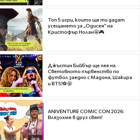
Топ 5 игри, които ще ти дадат
усещането за „Одисея“ на
Кристофър Нолан🤩🎮
Джъстин Бийбър ще пее на
Световното първенство по
футбол заедно с Мадона, Шакира
и BTS!⚽🤩
ANIVENTURE COMIC CON 2026:
Влязохме в друг свят!
08:16