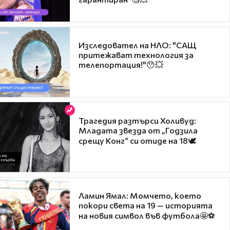
Изследовател на НЛО: "САЩ
притежават технология за
телепортация!"😯💥
Трагедия разтърси Холивуд:
Младата звезда от „Годзила
срещу Конг“ си отиде на 18🕊️
Ламин Ямал: Момчето, което
покори света на 19 — историята
на новия символ във футбола🤩⚽