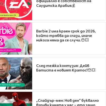
официално е собственост на
Саудитска Арабия💰
Barbie 2 има краен срок до 2026,
който трябва да спази, иначе
никога няма да се случи.😯💥
След тежка контузия: Дейв
Батиста е новият Кратос!😯💥
„Спайдър-мен: Нов ден“ буквално
взриви кината у нас – ето защо