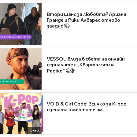
Втори шанс за любовта? Ариана
Гранде и Рики Алварес отново
заедно!😍
VESSOU влиза в света на онлайн
сериалите с „Кварталът на
Реджо“ 🤩🎬
VOID & Girl Code: Всичко за K-pop
сцената и мечтите им
07:50