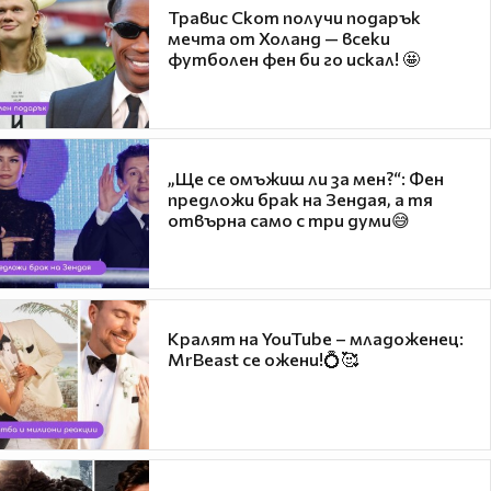
Травис Скот получи подарък
мечта от Холанд — всеки
футболен фен би го искал! 🤩
„Ще се омъжиш ли за мен?“: Фен
предложи брак на Зендая, а тя
отвърна само с три думи😅
Кралят на YouTube – младоженец:
MrBeast се ожени!💍🥰