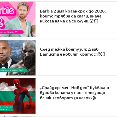
Barbie 2 има краен срок до 2026,
който трябва да спази, иначе
никога няма да се случи.😯💥
След тежка контузия: Дейв
Батиста е новият Кратос!😯💥
„Спайдър-мен: Нов ден“ буквално
взриви кината у нас – ето защо
всички говорят за него👀🎬