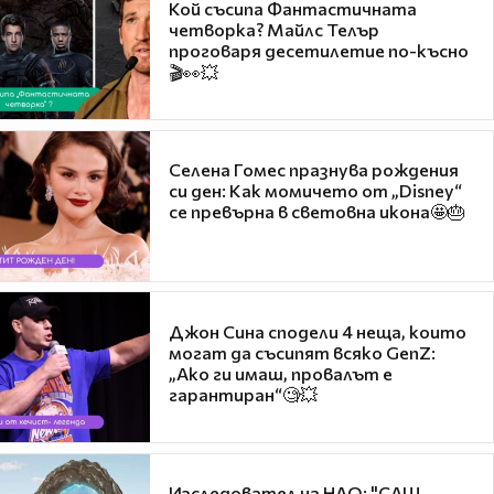
Кой съсипа Фантастичната
четворка? Майлс Телър
проговаря десетилетие по-късно
🎬👀💥
Селена Гомес празнува рождения
си ден: Как момичето от „Disney“
се превърна в световна икона🤩🎂
Джон Сина сподели 4 неща, които
могат да съсипят всяко GenZ:
„Ако ги имаш, провалът е
гарантиран“🧐💥
Изследовател на НЛО: "САЩ