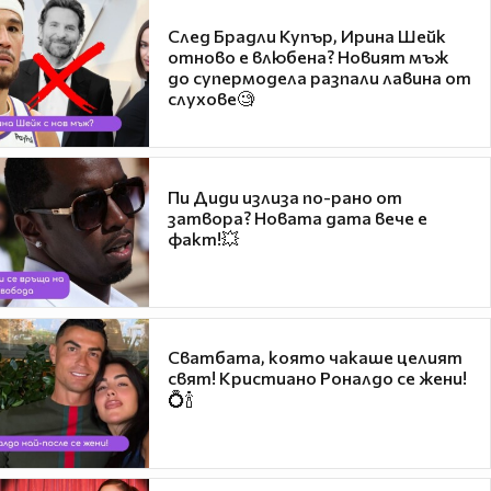
След Брадли Купър, Ирина Шейк
отново е влюбена? Новият мъж
до супермодела разпали лавина от
слухове🧐
Пи Диди излиза по-рано от
затвора? Новата дата вече е
факт!💥
Сватбата, която чакаше целият
свят! Кристиано Роналдо се жени!
💍🍾