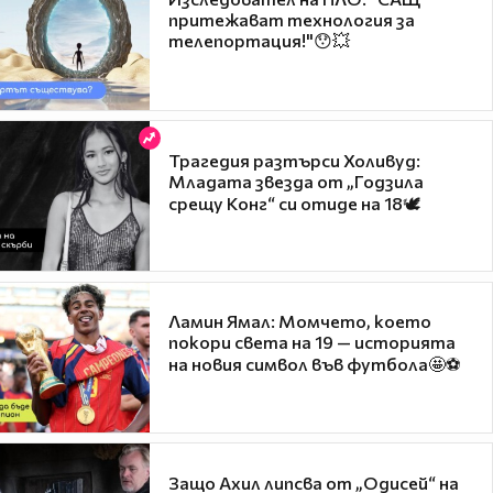
притежават технология за
телепортация!"😯💥
Трагедия разтърси Холивуд:
Младата звезда от „Годзила
срещу Конг“ си отиде на 18🕊️
Ламин Ямал: Момчето, което
покори света на 19 — историята
на новия символ във футбола🤩⚽
Защо Ахил липсва от „Одисей“ на