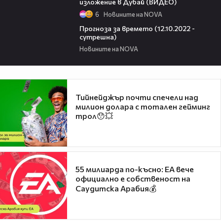
изложение в Дубай (ВИДЕО)
6
Новините на NOVA
01:11
Прогноза за времето (12.10.2022 -
сутрешна)
Новините на NOVA
Тийнейджър почти спечели над
милион долара с тотален гейминг
трол😯💥
55 милиарда по-късно: EA вече
официално е собственост на
Саудитска Арабия💰