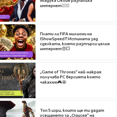
Мадука Окойе разпалиха
интернет❤️‍🔥🔥
Плати ли FIFA милиони на
IShowSpeed?! Истината зад
сделката, която разтърси целия
интернет🤑💥
„Game of Thrones“ най-накрая
получава PC версията която
чакахме🎮🤩
Топ 5 игри, които ще ти дадат
усещането за „Одисея“ на