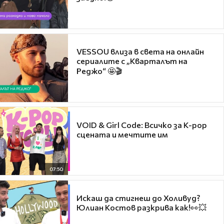
VESSOU влиза в света на онлайн
сериалите с „Кварталът на
Реджо“ 🤩🎬
VOID & Girl Code: Всичко за K-pop
сцената и мечтите им
07:50
Искаш да стигнеш до Холивуд?
Юлиан Костов разкрива как!👀💥