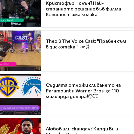
Кристофър Нолън? Най-
странното решение във филма
всъщност има логика
Theo в The Voice Cast: "Правен съм
в дискотека!" 👀💥
Съдията отложи сливането на
Paramount и Warner Bros. за 110
милиарда долара!😯💥
Любов или скандал? Карди Би и