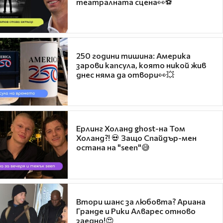
театралната сцена👀⚽
250 години тишина: Америка
зарови капсула, която никой жив
днес няма да отвори👀💥
Ерлинг Холанд ghost-на Том
Холанд?! 💀 Защо Спайдър-мен
остана на "seen"😅
Втори шанс за любовта? Ариана
Гранде и Рики Алварес отново
заедно!😍