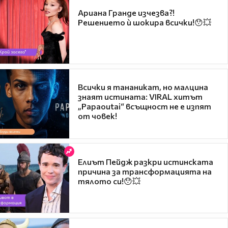
Ариана Гранде изчезва?!
Решението ѝ шокира всички!😯💥
Всички я тананикат, но малцина
знаят истината: VIRAL хитът
„Papaoutai“ всъщност не е изпят
от човек!
Елиът Пейдж разкри истинската
причина за трансформацията на
тялото си!😯💥