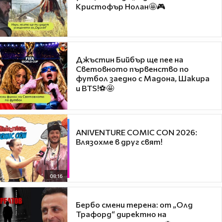
Кристофър Нолан🤩🎮
Джъстин Бийбър ще пее на
Световното първенство по
футбол заедно с Мадона, Шакира
и BTS!⚽🤩
ANIVENTURE COMIC CON 2026:
Влязохме в друг свят!
08:16
Бербо смени терена: от „Олд
Трафорд“ директно на