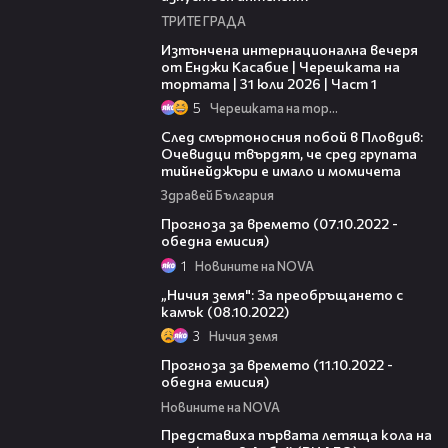
ТРИТЕ ГРАДА
18:07
Изтънчена интернационална вечеря
от Енджи Касабие | Черешката на
тортата | 31 юли 2026 | Част 1
5
Черешката на тортата
09:32
След смъртоносния побой в Пловдив:
Очевидци твърдят, че сред групата
тийнейджъри е имало и момичета
Здравей България
01:58
Прогноза за времето (07.10.2022 -
обедна емисия)
1
Новините на NOVA
44:13
„Ничия земя": За преобръщането с
камък (08.10.2022)
3
Ничия земя
01:56
Прогноза за времето (11.10.2022 -
обедна емисия)
Новините на NOVA
04:15
Представиха първата летяща кола на