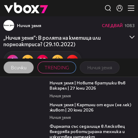
Member of
👾
Ничия земя
СЛЕДВАЙ
1083
„Ничия земя”: В ролята на кметица или
порноактриса? (29.10.2022)
Всички
TRENDING
Ничия земя
47:07
Ничия земя | Новите братушки във
Вакарел | 27 юни 2026
Ничия земя
43:49
Ничия земя | Картини от един (не лек)
живот | 20 юни 2026
Ничия земя
00:06
Фирмата със седалище в Лясковец
внедрява роботизирана техника и
изкуствен интелект