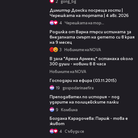
2
gong_bg
17:43
Димитър Донски посреща гости |
Черешката на тортата | 4 авг. 2026
4
Черешката на тортата
03:09
Родилка от Варна търси истината за
внезапната смърт на детето си в края
на 9 месец
3
Новините на NOVA
02:16
В зала "Арена Армеец" останаха около
300 души - новини в 8 часа
Новините на NOVA
23:50
Господари на ефира (03.11.2015)
19
gospodarinaefira
12:46
Преподавател по история – под
ударите на полицейските палки
9
Комбина
19:17
Богдана Карадочева: Париж - това е
живот
4
Събуди се
00:23