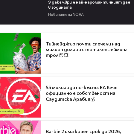
9 декември е най-неромантичният ден
в годината
Новините на NOVA
Тийнейджър почти спечели над
милион долара с тотален гейминг
трол😯💥
55 милиарда по-късно: EA вече
официално е собственост на
Саудитска Арабия💰
Barbie 2 има краен срок до 2026,