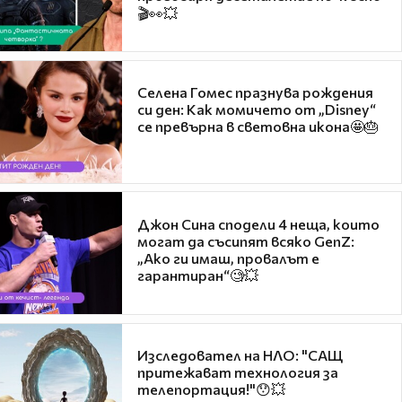
🎬👀💥
Селена Гомес празнува рождения
си ден: Как момичето от „Disney“
се превърна в световна икона🤩🎂
Джон Сина сподели 4 неща, които
могат да съсипят всяко GenZ:
„Ако ги имаш, провалът е
гарантиран“🧐💥
Изследовател на НЛО: "САЩ
притежават технология за
телепортация!"😯💥