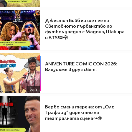
Джъстин Бийбър ще пее на
Световното първенство по
футбол заедно с Мадона, Шакира
и BTS!⚽🤩
ANIVENTURE COMIC CON 2026:
Влязохме в друг свят!
08:16
Бербо смени терена: от „Олд
Трафорд“ директно на
театралната сцена👀⚽