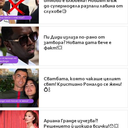
отново е влюбена? Новият мъж
до супермодела разпали лавина от
слухове🧐
Пи Диди излиза по-рано от
затвора? Новата дата вече е
факт!💥
Сватбата, която чакаше целият
свят! Кристиано Роналдо се жени!
💍🍾
Ариана Гранде изчезва?!
Решението ѝ шокира всички!😯💥