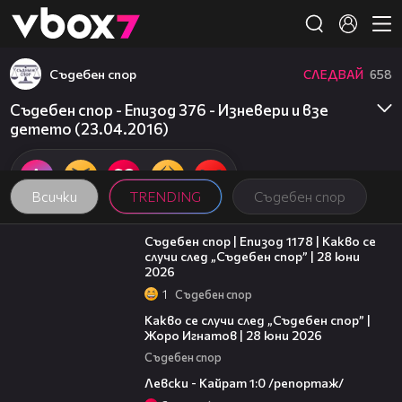
Member of
👾
Съдебен спор
СЛЕДВАЙ
658
Съдебен спор - Епизод 376 - Изневери и взе
детето (23.04.2016)
Всички
TRENDING
Съдебен спор
47:02
Съдебен спор | Епизод 1178 | Какво се
случи след „Съдебен спор” | 28 юни
2026
1
Съдебен спор
15:58
Какво се случи след „Съдебен спор” |
Жоро Игнатов | 28 юни 2026
Съдебен спор
05:57
Левски - Кайрат 1:0 /репортаж/