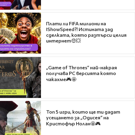
Плати ли FIFA милиони на
IShowSpeed?! Истината зад
сделката, която разтърси целия
интернет🤑💥
„Game of Thrones“ най-накрая
получава PC версията която
чакахме🎮🤩
Топ 5 игри, които ще ти дадат
усещането за „Одисея“ на
Кристофър Нолан🤩🎮