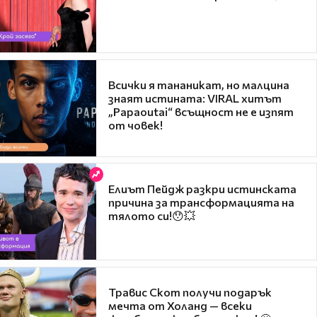
Всички я тананикат, но малцина
знаят истината: VIRAL хитът
„Papaoutai“ всъщност не е изпят
от човек!
Елиът Пейдж разкри истинската
причина за трансформацията на
тялото си!😯💥
Травис Скот получи подарък
мечта от Холанд — всеки