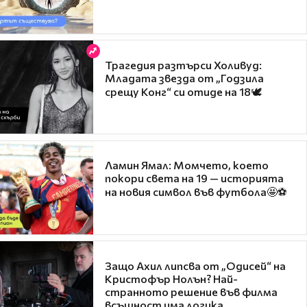
Трагедия разтърси Холивуд:
Младата звезда от „Годзила
срещу Конг“ си отиде на 18🕊️
Ламин Ямал: Момчето, което
покори света на 19 — историята
на новия символ във футбола🤩⚽
Защо Ахил липсва от „Одисей“ на
Кристофър Нолън? Най-
странното решение във филма
всъщност има логика