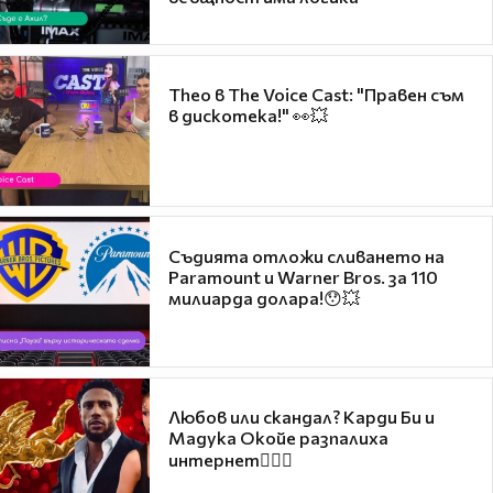
Theo в The Voice Cast: "Правен съм
в дискотека!" 👀💥
Съдията отложи сливането на
Paramount и Warner Bros. за 110
милиарда долара!😯💥
Любов или скандал? Карди Би и
Мадука Окойе разпалиха
интернет❤️‍🔥🔥