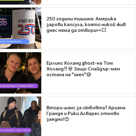
250 години тишина: Америка
зарови капсула, която никой жив
днес няма да отвори👀💥
Ерлинг Холанд ghost-на Том
Холанд?! 💀 Защо Спайдър-мен
остана на "seen"😅
Втори шанс за любовта? Ариана
Гранде и Рики Алварес отново
заедно!😍