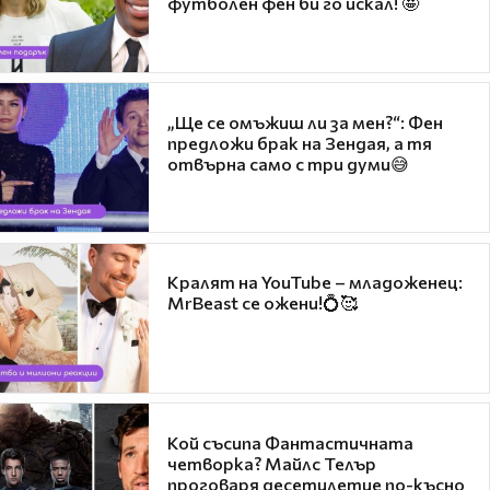
футболен фен би го искал! 🤩
„Ще се омъжиш ли за мен?“: Фен
предложи брак на Зендая, а тя
отвърна само с три думи😅
Кралят на YouTube – младоженец:
MrBeast се ожени!💍🥰
Кой съсипа Фантастичната
четворка? Майлс Телър
проговаря десетилетие по-късно