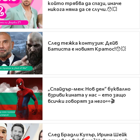
който трябва да спази, иначе
никога няма да се случи.😯💥
След тежка контузия: Дейв
Батиста е новият Кратос!😯💥
„Спайдър-мен: Нов ден“ буквално
взриви кината у нас – ето защо
всички говорят за него👀🎬
След Брадли Купър, Ирина Шейк