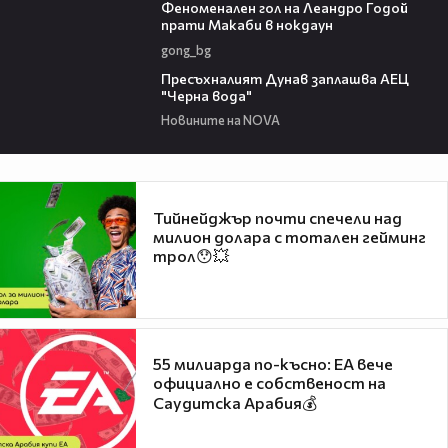
Феноменален гол на Леандро Годой
прати Макаби в нокдаун
gong_bg
03:51
Пресъхналият Дунав заплашва АЕЦ
"Черна вода"
Новините на NOVA
Тийнейджър почти спечели над
милион долара с тотален гейминг
трол😯💥
55 милиарда по-късно: EA вече
официално е собственост на
Саудитска Арабия💰