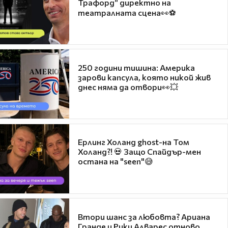
Трафорд“ директно на
театралната сцена👀⚽
250 години тишина: Америка
зарови капсула, която никой жив
днес няма да отвори👀💥
Ерлинг Холанд ghost-на Том
Холанд?! 💀 Защо Спайдър-мен
остана на "seen"😅
Втори шанс за любовта? Ариана
Гранде и Рики Алварес отново