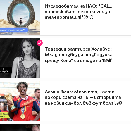
Изследовател на НЛО: "САЩ
притежават технология за
телепортация!"😯💥
Трагедия разтърси Холивуд:
Младата звезда от „Годзила
срещу Конг“ си отиде на 18🕊️
Ламин Ямал: Момчето, което
покори света на 19 — историята
на новия символ във футбола🤩⚽