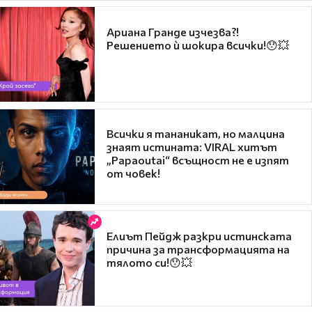
Ариана Гранде изчезва?!
Решението ѝ шокира всички!😯💥
Всички я тананикат, но малцина
знаят истината: VIRAL хитът
„Papaoutai“ всъщност не е изпят
от човек!
Елиът Пейдж разкри истинската
причина за трансформацията на
тялото си!😯💥