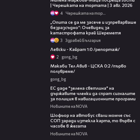
| Черешката на тортата | 3 авг. 2026
4
Черешката на тортата
06:38
„Опита се да ме засече и изпреварваше
безразсъдно“: Очевидец за
катастрофата край Шереметя
3
Здравей България
05:57
Левски - Кайрат 1:0 /репортаж/
2
gong_bg
04:36
Макаби Тел Авив - ЦСКА 0:2 /първо
полувреме/
gong_bg
03:04
ЕС даде "зелена светлина" на
държавите членки да спрат сигналите
за полиция в навигационните програми
Новините на NOVA
03:35
Шофьор на автобус свали момче със
СОП заради изтекла карта, то вървя с
часове в жегата
Новините на NOVA
01:43