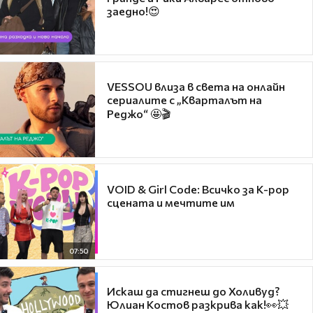
заедно!😍
VESSOU влиза в света на онлайн
сериалите с „Кварталът на
Реджо“ 🤩🎬
VOID & Girl Code: Всичко за K-pop
сцената и мечтите им
07:50
Искаш да стигнеш до Холивуд?
Юлиан Костов разкрива как!👀💥