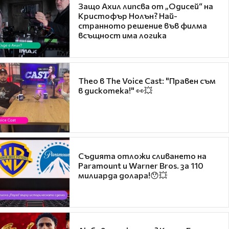
Защо Ахил липсва от „Одисей“ на
Кристофър Нолън? Най-
странното решение във филма
всъщност има логика
Theo в The Voice Cast: "Правен съм
в дискотека!" 👀💥
Съдията отложи сливането на
Paramount и Warner Bros. за 110
милиарда долара!😯💥