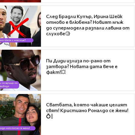
След Брадли Купър, Ирина Шейк
отново е влюбена? Новият мъж
до супермодела разпали лавина от
слухове🧐
Пи Диди излиза по-рано от
затвора? Новата дата вече е
факт!💥
Сватбата, която чакаше целият
свят! Кристиано Роналдо се жени!
💍🍾