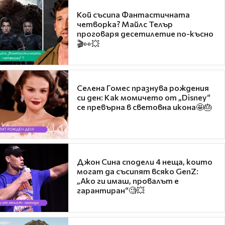
Кой съсипа Фантастичната
четворка? Майлс Телър
проговаря десетилетие по-късно
🎬👀💥
Селена Гомес празнува рождения
си ден: Как момичето от „Disney“
се превърна в световна икона🤩🎂
Джон Сина сподели 4 неща, които
могат да съсипят всяко GenZ:
„Ако ги имаш, провалът е
гарантиран“🧐💥