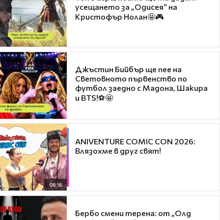
усещането за „Одисея“ на
Кристофър Нолан🤩🎮
Джъстин Бийбър ще пее на
Световното първенство по
футбол заедно с Мадона, Шакира
и BTS!⚽🤩
ANIVENTURE COMIC CON 2026:
Влязохме в друг свят!
08:16
Бербо смени терена: от „Олд