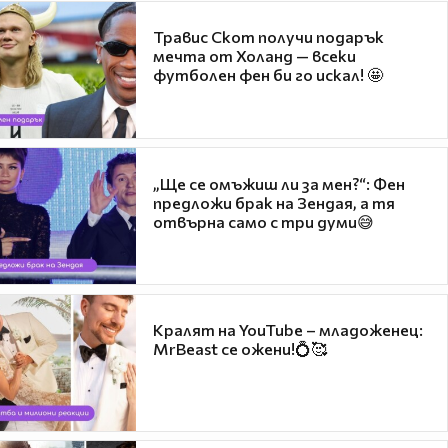
Травис Скот получи подарък
мечта от Холанд — всеки
футболен фен би го искал! 🤩
„Ще се омъжиш ли за мен?“: Фен
предложи брак на Зендая, а тя
отвърна само с три думи😅
Кралят на YouTube – младоженец:
MrBeast се ожени!💍🥰