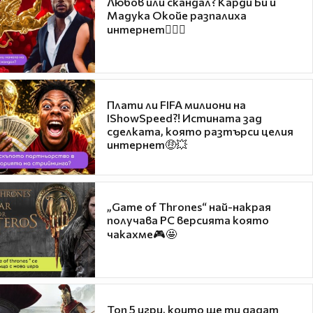
Любов или скандал? Карди Би и
Мадука Окойе разпалиха
интернет❤️‍🔥🔥
Плати ли FIFA милиони на
IShowSpeed?! Истината зад
сделката, която разтърси целия
интернет🤑💥
„Game of Thrones“ най-накрая
получава PC версията която
чакахме🎮🤩
Топ 5 игри, които ще ти дадат