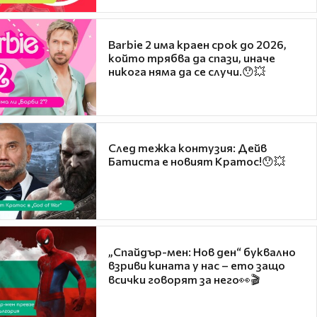
Barbie 2 има краен срок до 2026,
който трябва да спази, иначе
никога няма да се случи.😯💥
След тежка контузия: Дейв
Батиста е новият Кратос!😯💥
„Спайдър-мен: Нов ден“ буквално
взриви кината у нас – ето защо
всички говорят за него👀🎬