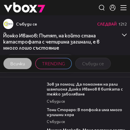
Member of
👾
Събуди се
СЛЕДВАЙ
1212
Йонко Иванов: Пътят, на който стана
катастрофата с четирима загинали, е в
много лошо състояние
Всички
TRENDING
Събуди се
03:29
Зов за помощ: Да помогнем на рали
шампиона Динко Иванов в битката с
тежко заболяване
Събуди се
27:22
Тони Стораро: В попфолка има много
излишни хора
Събуди се
20:17
Милена Маркова-Маца посреща гости