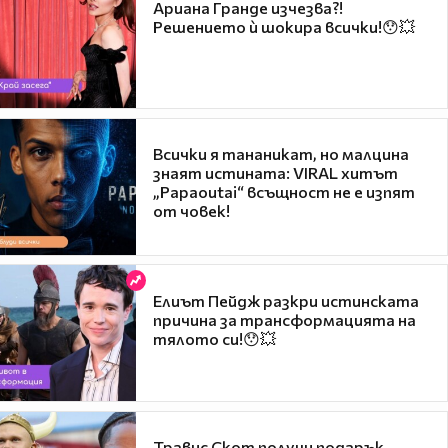
Ариана Гранде изчезва?!
Решението ѝ шокира всички!😯💥
Всички я тананикат, но малцина
знаят истината: VIRAL хитът
„Papaoutai“ всъщност не е изпят
от човек!
Елиът Пейдж разкри истинската
причина за трансформацията на
тялото си!😯💥
Травис Скот получи подарък