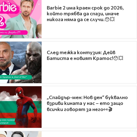
Barbie 2 има краен срок до 2026,
който трябва да спази, иначе
никога няма да се случи.😯💥
След тежка контузия: Дейв
Батиста е новият Кратос!😯💥
„Спайдър-мен: Нов ден“ буквално
взриви кината у нас – ето защо
всички говорят за него👀🎬