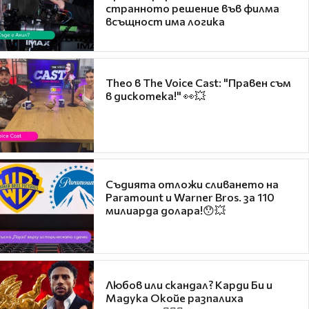
странното решение във филма
всъщност има логика
Theo в The Voice Cast: "Правен съм
в дискотека!" 👀💥
Съдията отложи сливането на
Paramount и Warner Bros. за 110
милиарда долара!😯💥
Любов или скандал? Карди Би и
Мадука Окойе разпалиха