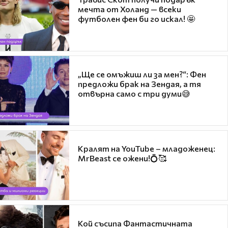
мечта от Холанд — всеки
футболен фен би го искал! 🤩
„Ще се омъжиш ли за мен?“: Фен
предложи брак на Зендая, а тя
отвърна само с три думи😅
Кралят на YouTube – младоженец:
MrBeast се ожени!💍🥰
Кой съсипа Фантастичната