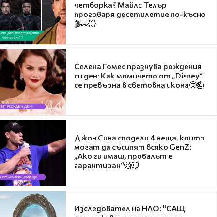
четворка? Майлс Телър
проговаря десетилетие по-късно
🎬👀💥
Селена Гомес празнува рождения
си ден: Как момичето от „Disney“
се превърна в световна икона🤩🎂
Джон Сина сподели 4 неща, които
могат да съсипят всяко GenZ:
„Ако ги имаш, провалът е
гарантиран“🧐💥
Изследовател на НЛО: "САЩ