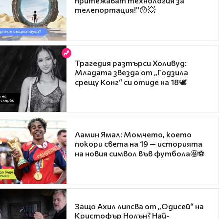
притежават технология за
телепортация!"😯💥
Трагедия разтърси Холивуд:
Младата звезда от „Годзила
срещу Конг“ си отиде на 18🕊️
Ламин Ямал: Момчето, което
покори света на 19 — историята
на новия символ във футбола🤩⚽
Защо Ахил липсва от „Одисей“ на
Кристофър Нолън? Най-