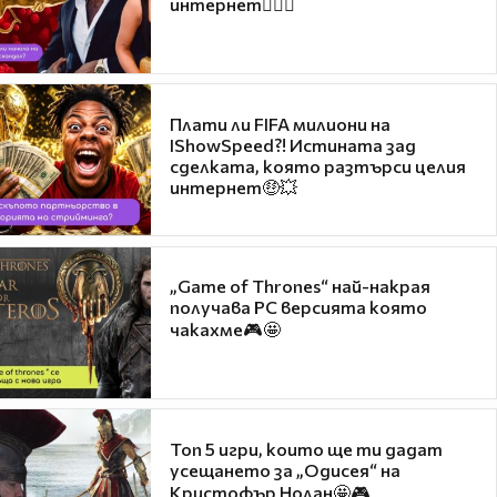
интернет❤️‍🔥🔥
Плати ли FIFA милиони на
IShowSpeed?! Истината зад
сделката, която разтърси целия
интернет🤑💥
„Game of Thrones“ най-накрая
получава PC версията която
чакахме🎮🤩
Топ 5 игри, които ще ти дадат
усещането за „Одисея“ на
Кристофър Нолан🤩🎮