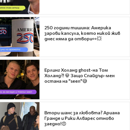
250 години тишина: Америка
зарови капсула, която никой жив
днес няма да отвори👀💥
Ерлинг Холанд ghost-на Том
Холанд?! 💀 Защо Спайдър-мен
остана на "seen"😅
Втори шанс за любовта? Ариана
Гранде и Рики Алварес отново
заедно!😍