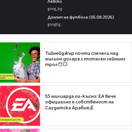
Левски
gong_bg
57:58
Домът на футбола (05.08.2026)
gongbg
Тийнейджър почти спечели над
милион долара с тотален гейминг
трол😯💥
55 милиарда по-късно: EA вече
официално е собственост на
Саудитска Арабия💰