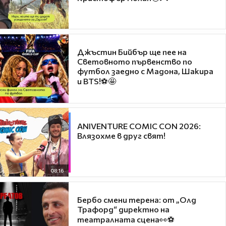
Джъстин Бийбър ще пее на
Световното първенство по
футбол заедно с Мадона, Шакира
и BTS!⚽🤩
ANIVENTURE COMIC CON 2026:
Влязохме в друг свят!
08:16
Бербо смени терена: от „Олд
Трафорд“ директно на
театралната сцена👀⚽