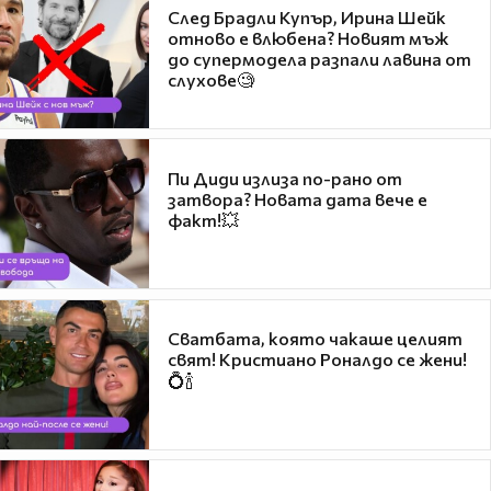
След Брадли Купър, Ирина Шейк
отново е влюбена? Новият мъж
до супермодела разпали лавина от
слухове🧐
Пи Диди излиза по-рано от
затвора? Новата дата вече е
факт!💥
Сватбата, която чакаше целият
свят! Кристиано Роналдо се жени!
💍🍾