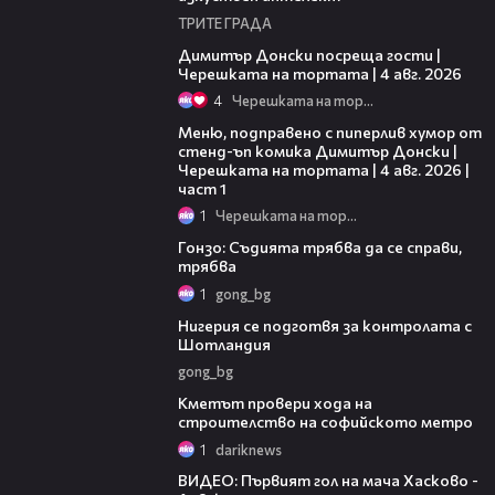
ТРИТЕ ГРАДА
17:43
Димитър Донски посреща гости |
Черешката на тортата | 4 авг. 2026
4
Черешката на тортата
16:03
Меню, подправено с пиперлив хумор от
стенд-ъп комика Димитър Донски |
Черешката на тортата | 4 авг. 2026 |
част 1
1
Черешката на тортата
02:43
Гонзо: Съдията трябва да се справи,
трябва
1
gong_bg
02:34
Нигерия се подготвя за контролата с
Шотландия
gong_bg
01:36
Кметът провери хода на
строителство на софийското метро
1
dariknews
01:16
ВИДЕО: Първият гол на мача Хасково -