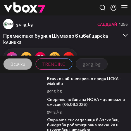
Member of
👾
gong_bg
СЛЕДВАЙ
1256
Преместиха будния Шумахер в швейцарска
клиника
Всички
TRENDING
gong_bg
01:13
Всичко най-интересно преди ЦСКА -
Макаби
gong_bg
04:49
Спортни новини на NOVA - централна
емисия (05.08.2026)
gong_bg
00:06
Фирмата със седалище в Лясковец
внедрява роботизирана техника и
изкуствен интелект