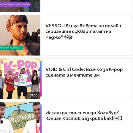
VESSOU влиза в света на онлайн
сериалите с „Кварталът на
Реджо“ 🤩🎬
VOID & Girl Code: Всичко за K-pop
сцената и мечтите им
07:50
Искаш да стигнеш до Холивуд?
Юлиан Костов разкрива как!👀💥