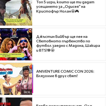
Топ 5 игри, които ще ти дадат
усещането за „Одисея“ на
Кристофър Нолан🤩🎮
Джъстин Бийбър ще пее на
Световното първенство по
футбол заедно с Мадона, Шакира
и BTS!⚽🤩
ANIVENTURE COMIC CON 2026:
Влязохме в друг свят!
08:16
Бербо смени терена: от „Олд