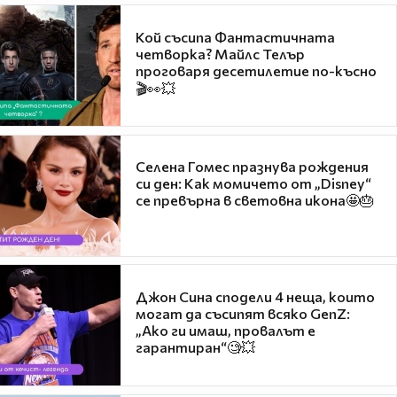
Кой съсипа Фантастичната
четворка? Майлс Телър
проговаря десетилетие по-късно
🎬👀💥
Селена Гомес празнува рождения
си ден: Как момичето от „Disney“
се превърна в световна икона🤩🎂
Джон Сина сподели 4 неща, които
могат да съсипят всяко GenZ:
„Ако ги имаш, провалът е
гарантиран“🧐💥