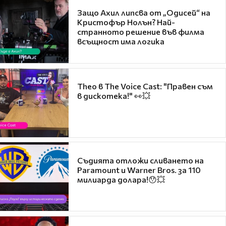
Защо Ахил липсва от „Одисей“ на
Кристофър Нолън? Най-
странното решение във филма
всъщност има логика
Theo в The Voice Cast: "Правен съм
в дискотека!" 👀💥
Съдията отложи сливането на
Paramount и Warner Bros. за 110
милиарда долара!😯💥