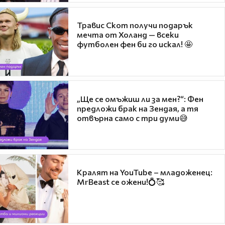
Травис Скот получи подарък
мечта от Холанд — всеки
футболен фен би го искал! 🤩
„Ще се омъжиш ли за мен?“: Фен
предложи брак на Зендая, а тя
отвърна само с три думи😅
Кралят на YouTube – младоженец:
MrBeast се ожени!💍🥰