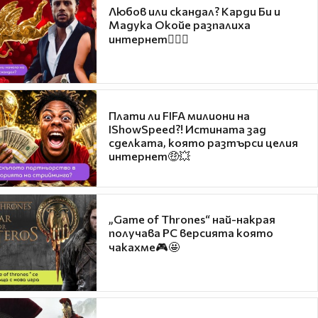
Любов или скандал? Карди Би и
Мадука Окойе разпалиха
интернет❤️‍🔥🔥
Плати ли FIFA милиони на
IShowSpeed?! Истината зад
сделката, която разтърси целия
интернет🤑💥
„Game of Thrones“ най-накрая
получава PC версията която
чакахме🎮🤩