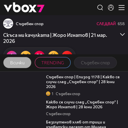
Member of
👾
Съдебен спор
СЛЕДВАЙ
658
Скъса ми качулката | Жоро Игнатов | 21 мар.
2026
Всички
TRENDING
Съдебен спор
47:02
Съдебен спор | Епизод 1178 | Какво се
случи след „Съдебен спор” | 28 юни
2026
1
Съдебен спор
15:58
Какво се случи след „Съдебен спор” |
Жоро Игнатов | 28 юни 2026
Съдебен спор
16:02
Безглутенов хляб от трици и
хърватски десерт от Милена