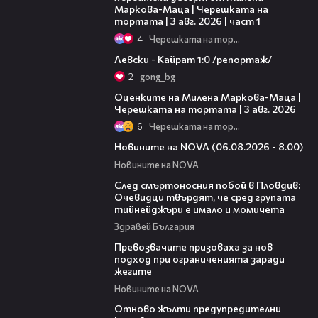
Маркова-Маца | Черешката на
тортата | 3 авг. 2026 | част 1
4
Черешката на тортата
05:57
Левски - Кайрат 1:0 /репортаж/
2
gong_bg
14:06
Оценките на Милена Маркова-Маца |
Черешката на тортата | 3 авг. 2026
6
Черешката на тортата
06:12
Новините на NOVA (06.08.2026 - 8.00)
Новините на NOVA
09:32
След смъртоносния побой в Пловдив:
Очевидци твърдят, че сред групата
тийнейджъри е имало и момичета
Здравей България
06:06
Превозвачите призоваха за нов
подход при ограниченията заради
жегите
Новините на NOVA
06:20
Отново жълти предупредителни