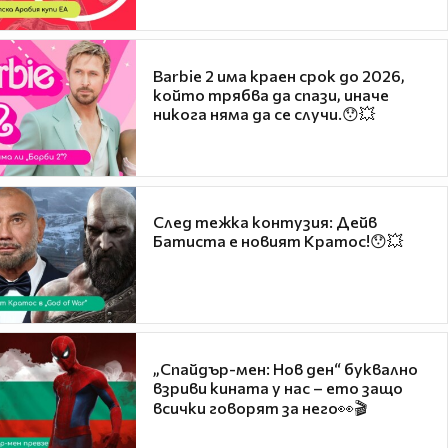
Barbie 2 има краен срок до 2026,
който трябва да спази, иначе
никога няма да се случи.😯💥
След тежка контузия: Дейв
Батиста е новият Кратос!😯💥
„Спайдър-мен: Нов ден“ буквално
взриви кината у нас – ето защо
всички говорят за него👀🎬