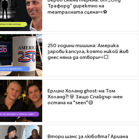
Трафорд“ директно на
театралната сцена👀⚽
250 години тишина: Америка
зарови капсула, която никой жив
днес няма да отвори👀💥
Ерлинг Холанд ghost-на Том
Холанд?! 💀 Защо Спайдър-мен
остана на "seen"😅
Втори шанс за любовта? Ариана