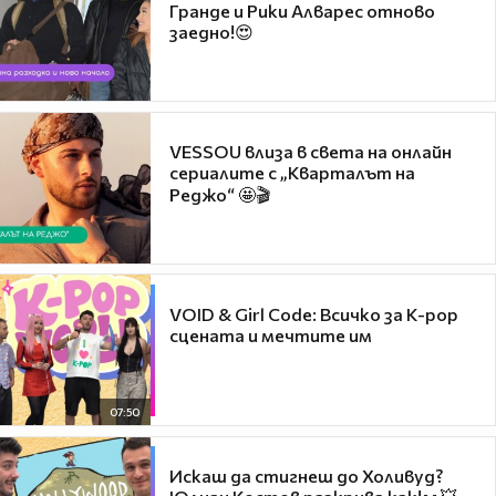
Гранде и Рики Алварес отново
заедно!😍
VESSOU влиза в света на онлайн
сериалите с „Кварталът на
Реджо“ 🤩🎬
VOID & Girl Code: Всичко за K-pop
сцената и мечтите им
07:50
Искаш да стигнеш до Холивуд?