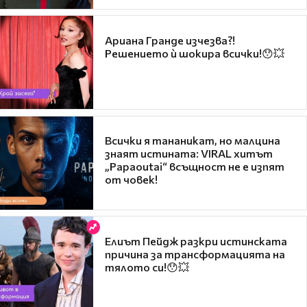
Ариана Гранде изчезва?!
Решението ѝ шокира всички!😯💥
Всички я тананикат, но малцина
знаят истината: VIRAL хитът
„Papaoutai“ всъщност не е изпят
от човек!
Елиът Пейдж разкри истинската
причина за трансформацията на
тялото си!😯💥