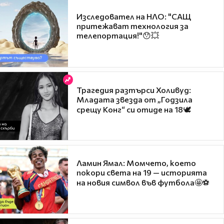
Изследовател на НЛО: "САЩ
притежават технология за
телепортация!"😯💥
Трагедия разтърси Холивуд:
Младата звезда от „Годзила
срещу Конг“ си отиде на 18🕊️
Ламин Ямал: Момчето, което
покори света на 19 — историята
на новия символ във футбола🤩⚽