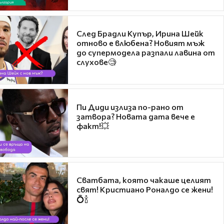
След Брадли Купър, Ирина Шейк
отново е влюбена? Новият мъж
до супермодела разпали лавина от
слухове🧐
Пи Диди излиза по-рано от
затвора? Новата дата вече е
факт!💥
Сватбата, която чакаше целият
свят! Кристиано Роналдо се жени!
💍🍾