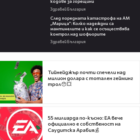
кодове за горещини
Здравей България
05:06
След поредната катастрофа на АМ
„Марица”: Колко надеждни са
мантинелите и как се осъществява
контрол над шофьорите
Здравей България
Тийнейджър почти спечели над
милион долара с тотален гейминг
трол😯💥
55 милиарда по-късно: EA вече
официално е собственост на
Саудитска Арабия💰