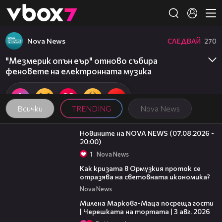
Member of
👾
Nova News
СЛЕДВАЙ
270
"Мезмерик опън еър" отново събира
феновете на електронната музика
Всички
TRENDING
Nova News
22:56
Новините на NOVA NEWS (07.08.2026 -
20:00)
1
Nova News
14:07
Как кризата в Ормузкия проток се
отразява на световната икономика?
Nova News
20:17
Милена Маркова-Маца посреща гости
| Черешката на тортата | 3 авг. 2026