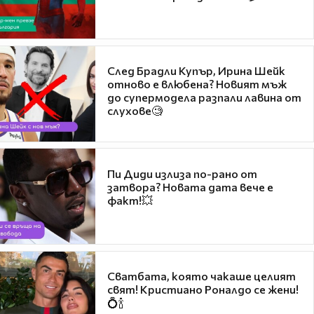
След Брадли Купър, Ирина Шейк
отново е влюбена? Новият мъж
до супермодела разпали лавина от
слухове🧐
Пи Диди излиза по-рано от
затвора? Новата дата вече е
факт!💥
Сватбата, която чакаше целият
свят! Кристиано Роналдо се жени!
💍🍾