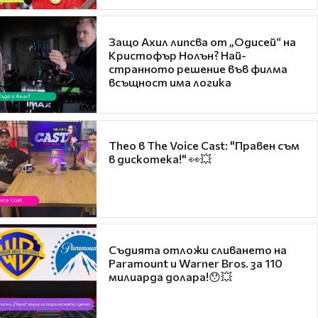
Защо Ахил липсва от „Одисей“ на
Кристофър Нолън? Най-
странното решение във филма
всъщност има логика
Theo в The Voice Cast: "Правен съм
в дискотека!" 👀💥
Съдията отложи сливането на
Paramount и Warner Bros. за 110
милиарда долара!😯💥