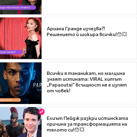
Ариана Гранде изчезва?!
Решението ѝ шокира всички!😯💥
Всички я тананикат, но малцина
знаят истината: VIRAL хитът
„Papaoutai“ всъщност не е изпят
от човек!
Елиът Пейдж разкри истинската
причина за трансформацията на
тялото си!😯💥