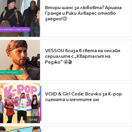
Втори шанс за любовта? Ариана
Гранде и Рики Алварес отново
заедно!😍
VESSOU влиза в света на онлайн
сериалите с „Кварталът на
Реджо“ 🤩🎬
VOID & Girl Code: Всичко за K-pop
сцената и мечтите им
07:50