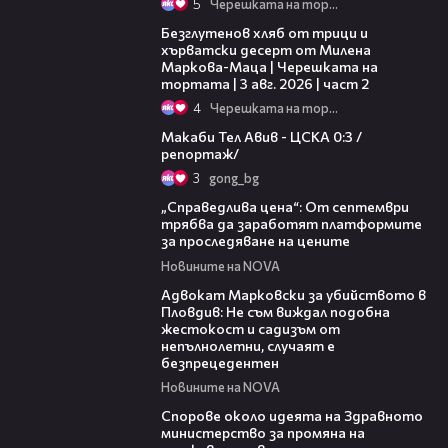
5
Черешката на тортата
15:35
Безглутенов хляб от трици и
хърватски десерт от Милена
Маркова-Маца | Черешката на
тортата | 3 авг. 2026 | част 2
4
Черешката на тортата
09:11
Макаби Тел Авив - ЦСКА 0:3 /
репортаж/
3
gong_bg
03:12
„Справедлива цена“: От септември
трябва да заработят платформите
за проследяване на цените
Новините на NOVA
01:06
Адвокат Марковски за убийството в
Пловдив: Не съм виждал подобна
жестокост и садизъм от
непълнолетни, случаят е
безпрецедентен
Новините на NOVA
00:50
Спорове около идеята на Здравното
министерство за промяна на