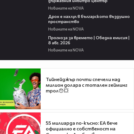
държавния инвитро център
Новините на NOVA
07:30
Дрон е нахлул в българското въздушно
пространство
Новините на NOVA
02:03
Прогноза за времето | Обедна емисия |
8 авг. 2026
Новините на NOVA
Тийнейджър почти спечели над
милион долара с тотален гейминг
трол😯💥
55 милиарда по-късно: EA вече
официално е собственост на