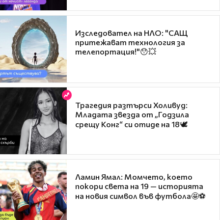
Изследовател на НЛО: "САЩ
притежават технология за
телепортация!"😯💥
Трагедия разтърси Холивуд:
Младата звезда от „Годзила
срещу Конг“ си отиде на 18🕊️
Ламин Ямал: Момчето, което
покори света на 19 — историята
на новия символ във футбола🤩⚽