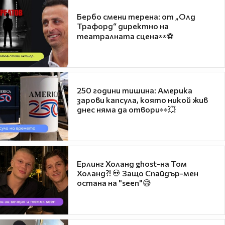
Бербо смени терена: от „Олд
Трафорд“ директно на
театралната сцена👀⚽
250 години тишина: Америка
зарови капсула, която никой жив
днес няма да отвори👀💥
Ерлинг Холанд ghost-на Том
Холанд?! 💀 Защо Спайдър-мен
остана на "seen"😅