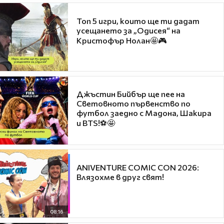
Топ 5 игри, които ще ти дадат
усещането за „Одисея“ на
Кристофър Нолан🤩🎮
Джъстин Бийбър ще пее на
Световното първенство по
футбол заедно с Мадона, Шакира
и BTS!⚽🤩
ANIVENTURE COMIC CON 2026:
Влязохме в друг свят!
08:16