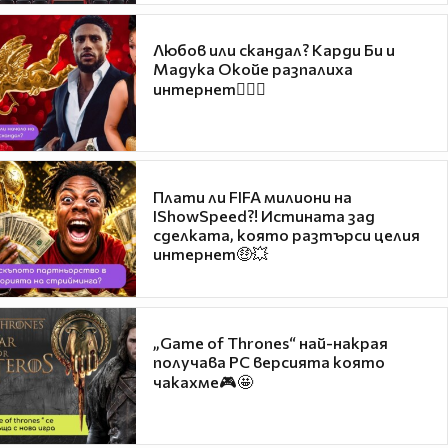
Любов или скандал? Карди Би и
Мадука Окойе разпалиха
интернет❤️‍🔥🔥
Плати ли FIFA милиони на
IShowSpeed?! Истината зад
сделката, която разтърси целия
интернет🤑💥
„Game of Thrones“ най-накрая
получава PC версията която
чакахме🎮🤩