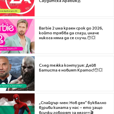
Саудитска Арабия💰
Barbie 2 има краен срок до 2026,
който трябва да спази, иначе
никога няма да се случи.😯💥
След тежка контузия: Дейв
Батиста е новият Кратос!😯💥
„Спайдър-мен: Нов ден“ буквално
взриви кината у нас – ето защо
всички говорят за него👀🎬