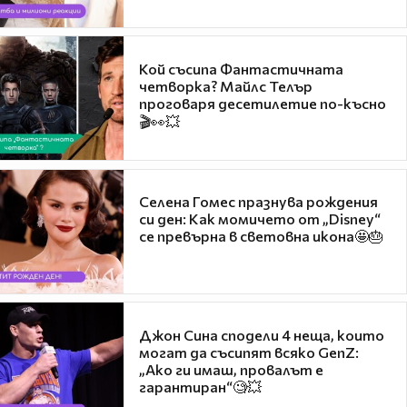
Кой съсипа Фантастичната
четворка? Майлс Телър
проговаря десетилетие по-късно
🎬👀💥
Селена Гомес празнува рождения
си ден: Как момичето от „Disney“
се превърна в световна икона🤩🎂
Джон Сина сподели 4 неща, които
могат да съсипят всяко GenZ:
„Ако ги имаш, провалът е
гарантиран“🧐💥