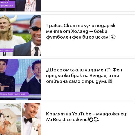
Травис Скот получи подарък
мечта от Холанд — всеки
футболен фен би го искал! 🤩
„Ще се омъжиш ли за мен?“: Фен
предложи брак на Зендая, а тя
отвърна само с три думи😅
Кралят на YouTube – младоженец:
MrBeast се ожени!💍🥰