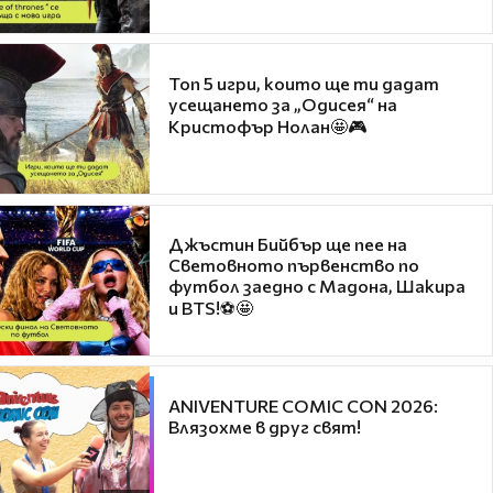
Топ 5 игри, които ще ти дадат
усещането за „Одисея“ на
Кристофър Нолан🤩🎮
Джъстин Бийбър ще пее на
Световното първенство по
футбол заедно с Мадона, Шакира
и BTS!⚽🤩
ANIVENTURE COMIC CON 2026:
Влязохме в друг свят!