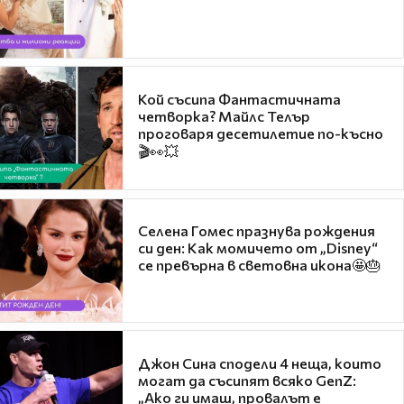
Кой съсипа Фантастичната
четворка? Майлс Телър
проговаря десетилетие по-късно
🎬👀💥
Селена Гомес празнува рождения
си ден: Как момичето от „Disney“
се превърна в световна икона🤩🎂
Джон Сина сподели 4 неща, които
могат да съсипят всяко GenZ:
„Ако ги имаш, провалът е