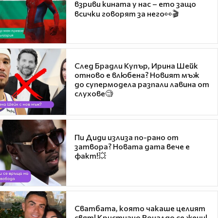
взриви кината у нас – ето защо
всички говорят за него👀🎬
След Брадли Купър, Ирина Шейк
отново е влюбена? Новият мъж
до супермодела разпали лавина от
слухове🧐
Пи Диди излиза по-рано от
затвора? Новата дата вече е
факт!💥
Сватбата, която чакаше целият
свят! Кристиано Роналдо се жени!