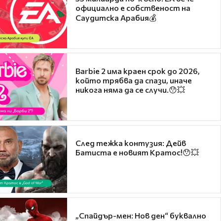
официално е собственост на
Саудитска Арабия💰
Barbie 2 има краен срок до 2026,
който трябва да спази, иначе
никога няма да се случи.😯💥
След тежка контузия: Дейв
Батиста е новият Кратос!😯💥
„Спайдър-мен: Нов ден“ буквално