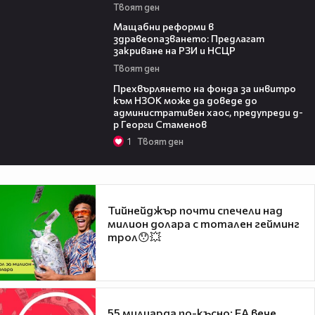
Твоят ден
04:37
Мащабни реформи в
здравеопазването: Предлагат
закриване на РЗИ и НСЦР
Твоят ден
08:42
Прехвърлянето на фонда за инвитро
към НЗОК може да доведе до
административен хаос, предупреди д-
р Георги Стаменов
1
Твоят ден
Тийнейджър почти спечели над
милион долара с тотален гейминг
трол😯💥
55 милиарда по-късно: EA вече