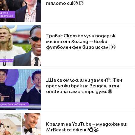
тялото си!😯💥
Травис Скот получи подарък
мечта от Холанд — всеки
футболен фен би го искал! 🤩
„Ще се омъжиш ли за мен?“: Фен
предложи брак на Зендая, а тя
отвърна само с три думи😅
Кралят на YouTube – младоженец:
MrBeast се ожени!💍🥰