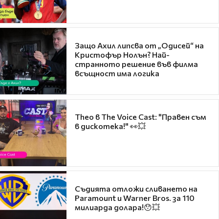
Защо Ахил липсва от „Одисей“ на
Кристофър Нолън? Най-
странното решение във филма
всъщност има логика
Theo в The Voice Cast: "Правен съм
в дискотека!" 👀💥
Съдията отложи сливането на
Paramount и Warner Bros. за 110
милиарда долара!😯💥