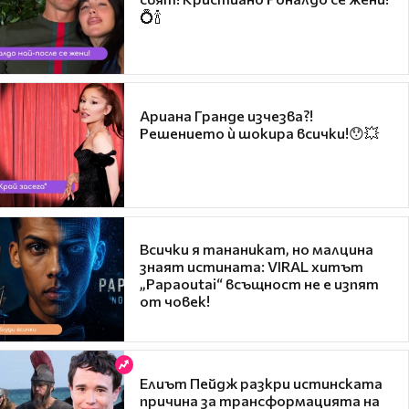
💍🍾
Ариана Гранде изчезва?!
Решението ѝ шокира всички!😯💥
Всички я тананикат, но малцина
знаят истината: VIRAL хитът
„Papaoutai“ всъщност не е изпят
от човек!
Елиът Пейдж разкри истинската
причина за трансформацията на