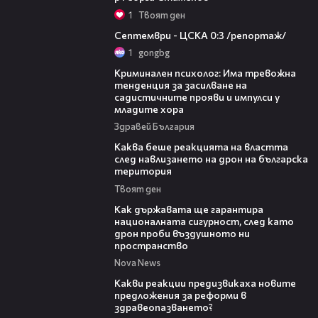
1
Твоят ден
06:08
Септември - ЦСКА 0:3 /репортаж/
1
gongbg
09:42
Криминален психолог: Има тревожна
тенденция за засилване на
садистичните прояви и импулси у
младите хора
Здравей България
18:32
Каква беше реакцията на властта
след навлизането на дрон на българска
територия
Твоят ден
21:36
Как държавата ще гарантира
националната сигурност, след като
дрон проби въздушното ни
пространство
Nova News
14:58
Какви реакции предизвикаха новите
предложения за реформи в
здравеопазването?