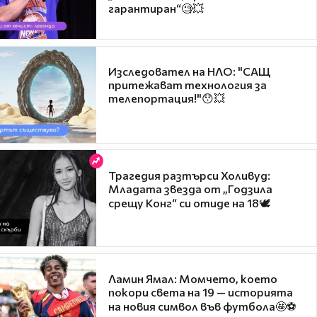
гарантиран“🧐💥
Изследовател на НЛО: "САЩ
притежават технология за
телепортация!"😯💥
Трагедия разтърси Холивуд:
Младата звезда от „Годзила
срещу Конг“ си отиде на 18🕊️
Ламин Ямал: Момчето, което
покори света на 19 — историята
на новия символ във футбола🤩⚽