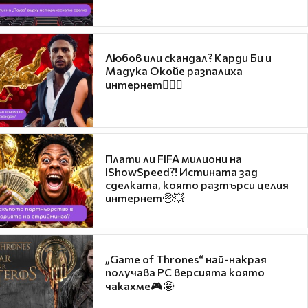
Любов или скандал? Карди Би и
Мадука Окойе разпалиха
интернет❤️‍🔥🔥
Плати ли FIFA милиони на
IShowSpeed?! Истината зад
сделката, която разтърси целия
интернет🤑💥
„Game of Thrones“ най-накрая
получава PC версията която
чакахме🎮🤩