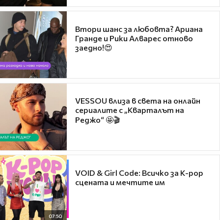
Втори шанс за любовта? Ариана
Гранде и Рики Алварес отново
заедно!😍
VESSOU влиза в света на онлайн
сериалите с „Кварталът на
Реджо“ 🤩🎬
VOID & Girl Code: Всичко за K-pop
сцената и мечтите им
07:50