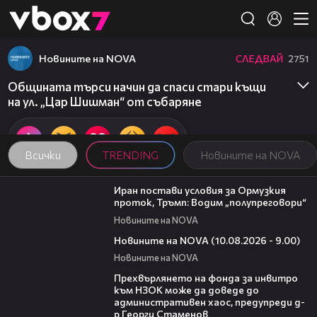
Member of
👾
Новините на NOVA
СЛЕДВАЙ
2751
Общината търси начин да спаси стари къщи
на ул. „Цар Шишман“ от събаряне
Всички
TRENDING
Новините на NOVA
00:46
Иран постави условия за Ормузкия
проток, Тръмп: Водим „полупреговори“
Новините на NOVA
05:15
Новините на NOVA (10.08.2026 - 9.00)
Новините на NOVA
08:42
Прехвърлянето на фонда за инвитро
към НЗОК може да доведе до
административен хаос, предупреди д-
р Георги Стаменов