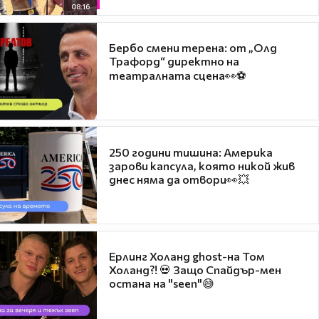
08:16
Бербо смени терена: от „Олд
Трафорд“ директно на
театралната сцена👀⚽
250 години тишина: Америка
зарови капсула, която никой жив
днес няма да отвори👀💥
Ерлинг Холанд ghost-на Том
Холанд?! 💀 Защо Спайдър-мен
остана на "seen"😅