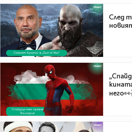
След т
новият
„Спайд
кината
него👀