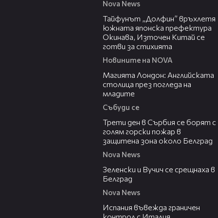
Nova News
02:11
Тайфунът „Долфин” връхлетя
южната японска префектура
Окинава, Източен Китай се
готви за стихията
Новините на NOVA
05:03
Магията Лондон: Английската
столица през погледа на
младите
Събуди се
00:36
Трети ден в Сърбия се борят с
голям горски пожар в
защитена зона около Белград
Nova News
00:43
Зеленски и Вучич се срещнаха в
Белград
Nova News
00:47
Испания въвежда граничен
контрол с Италия