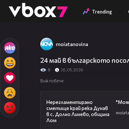
Member of
👾
Trending
moiatanovina
24 май в българското посо
8
26.05.2026
Виж повече
01:43
Нерегламентирано
"Моя
сметище край река Дунав
moiat
в с. Долно Линево, община
Лом