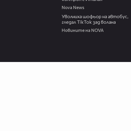
Nova News
00:19
Уволниха шофьор на автобус,
гледал TikTok зад волана
Новините на NOVA