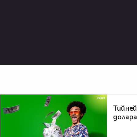
Тийней
долара