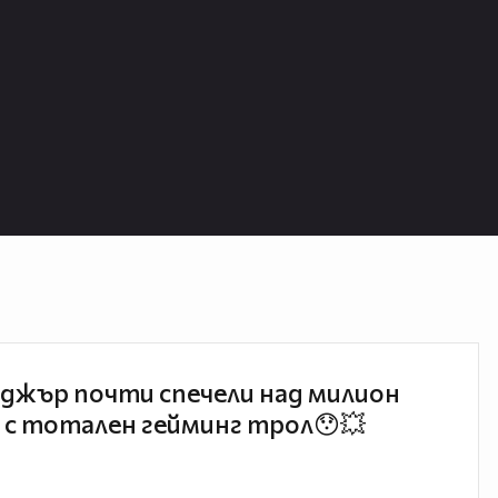
джър почти спечели над милион
 с тотален гейминг трол😯💥