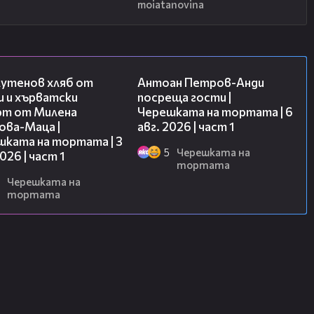
moiatanovina
16:02
19:09
лутенов хляб от
Антоан Петров-Анди
и и хърватски
посреща гости |
рт от Милена
Черешката на тортата | 6
ова-Маца |
авг. 2026 | част 1
шката на тортата | 3
5
Черешката на
2026 | част 1
тортата
Черешката на
тортата