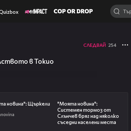
Quizbox
СЛЕДВАЙ
254
лството в Токио
00:29
00:16
та новина": Щъркели
"Моята новина":
Системен тормоз от
anovina
Слънчев бряг над няколко
съседни населени места