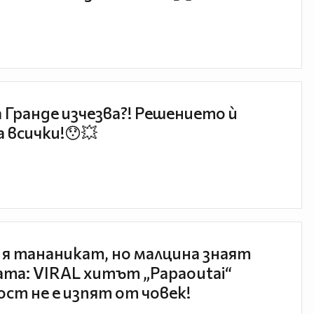
 Гранде изчезва?! Решението ѝ
 всички!😯💥
 я тананикат, но малцина знаят
та: VIRAL хитът „Papaoutai“
ст не е изпят от човек!