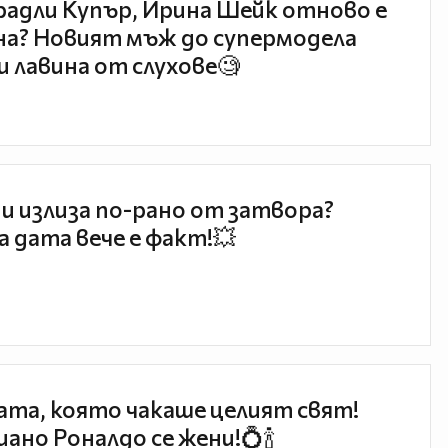
радли Купър, Ирина Шейк отново е
а? Новият мъж до супермодела
и лавина от слухове🧐
и излиза по-рано от затвора?
 дата вече е факт!💥
та, която чакаше целият свят!
ано Роналдо се жени!💍🍾