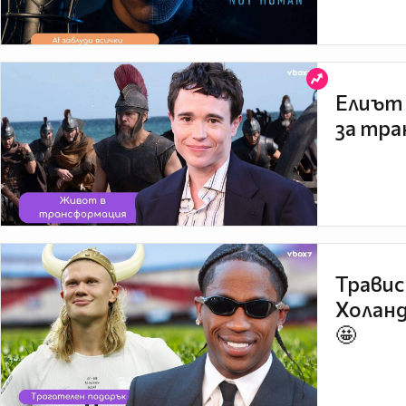
Елиът 
за тра
Травис
Холанд
🤩