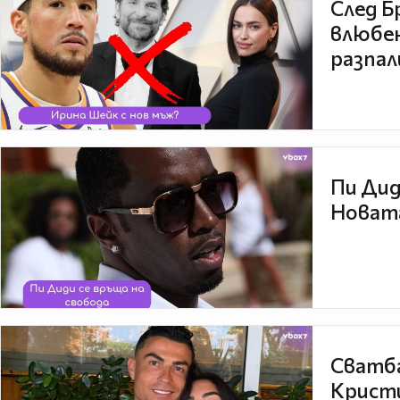
След Б
влюбен
разпал
Пи Дид
Новата
Сватба
Кристи