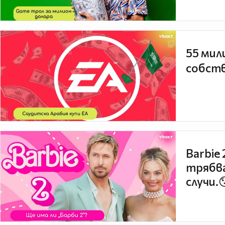
55 мил
собств
Barbie
трябва
случи.