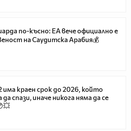
иарда по-късно: EA вече официално е
еност на Саудитска Арабия💰
 2 има краен срок до 2026, който
 да спази, иначе никога няма да се
😯💥