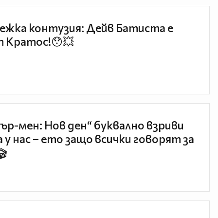
ежка контузия: Дейв Батиста е
 Кратос!😯💥
ър-мен: Нов ден“ буквално взриви
 у нас – ето защо всички говорят за
🎬