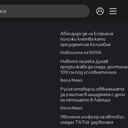
03:25
Абелардо де ла Есприеля
положи клетва като
президент на Колумбия
Новините на NOVA
00:23
Нивото на река Дунав
продължава да спада, достигна
109 см под условната нула
Nova News
00:46
Русия отхвърли обвиненията
за участие в инцидента с дрон
на летището в Лайпциг
Nova News
00:33
Уволниха шофьор на автобус,
гледал TikTok зад волана