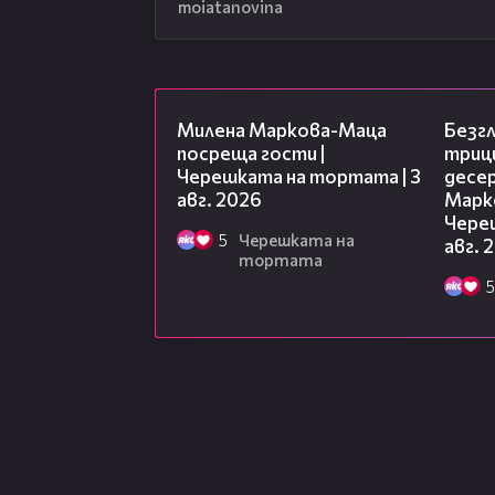
moiatanovina
20:17
Милена Маркова-Маца
Безг
посреща гости |
триц
Черешката на тортата | 3
десе
авг. 2026
Марк
Чере
5
Черешката на
авг. 
тортата
5