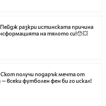
Пейдж разкри истинската причина
нсформацията на тялото си!😯💥
 Скот получи подарък мечта от
 — всеки футболен фен би го искал!