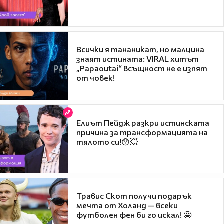
Всички я тананикат, но малцина
знаят истината: VIRAL хитът
„Papaoutai“ всъщност не е изпят
от човек!
Елиът Пейдж разкри истинската
причина за трансформацията на
тялото си!😯💥
Травис Скот получи подарък
мечта от Холанд — всеки
футболен фен би го искал! 🤩