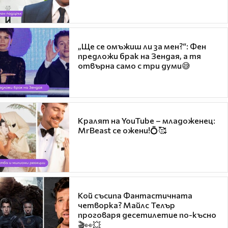
„Ще се омъжиш ли за мен?“: Фен
предложи брак на Зендая, а тя
отвърна само с три думи😅
Кралят на YouTube – младоженец:
MrBeast се ожени!💍🥰
Кой съсипа Фантастичната
четворка? Майлс Телър
проговаря десетилетие по-късно
🎬👀💥