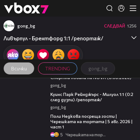
Member of
👾
gong_bg
СЛЕДВАЙ
1256
Ливърпул - Брентфорд 1:1 /репортаж/
Всички
TRENDING
gong_bg
04:09
Спортни новини на NOVA (8.08.2026)
gong_bg
08:50
Куинс Парк Рейнджърс - Милуол 1:1 (0:2
след дузпи) /репортаж/
gong_bg
19:25
Поли Недкова посреща гости |
Черешката на тортата | 5 авг. 2026 |
част 1
5
Черешката на тортата
16:02