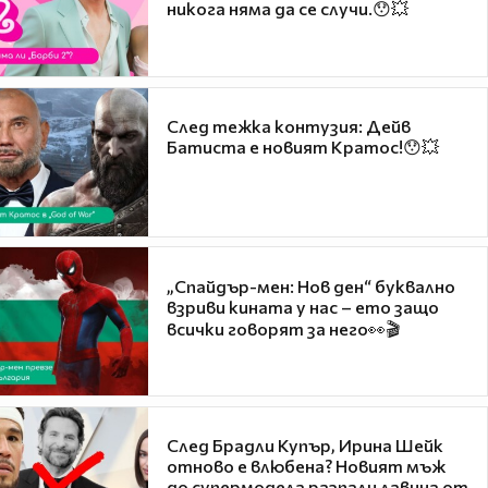
никога няма да се случи.😯💥
След тежка контузия: Дейв
Батиста е новият Кратос!😯💥
„Спайдър-мен: Нов ден“ буквално
взриви кината у нас – ето защо
всички говорят за него👀🎬
След Брадли Купър, Ирина Шейк
отново е влюбена? Новият мъж
до супермодела разпали лавина от