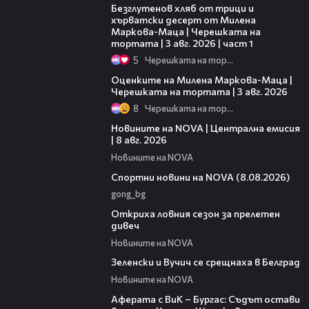
Безглутенов хляб от трици и
хърватски десерт от Милена
Маркова-Маца | Черешката на
тортата | 3 авг. 2026 | част 1
5
Черешката на тортата
14:06
Оценките на Милена Маркова-Маца |
Черешката на тортата | 3 авг. 2026
8
Черешката на тортата
29:15
Новините на NOVA | Централна емисия
| 8 авг. 2026
Новините на NOVA
04:09
Спортни новини на NOVA (8.08.2026)
gong_bg
02:01
Откриха ловния сезон за прелетен
дивеч
Новините на NOVA
00:53
Зеленски и Вучич се срещнаха в Белград
Новините на NOVA
01:19
Аферата с ВиК – Бургас: Съдът остави