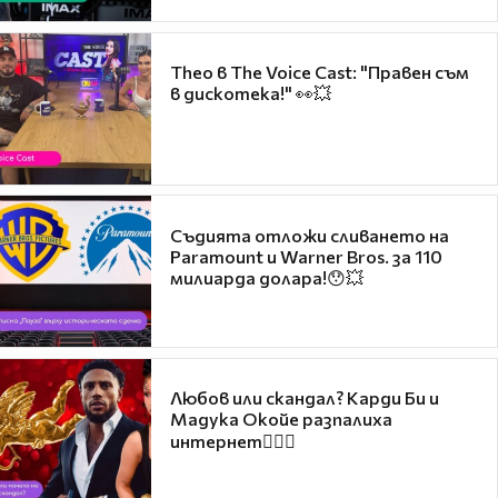
Theo в The Voice Cast: "Правен съм
в дискотека!" 👀💥
Съдията отложи сливането на
Paramount и Warner Bros. за 110
милиарда долара!😯💥
Любов или скандал? Карди Би и
Мадука Окойе разпалиха
интернет❤️‍🔥🔥