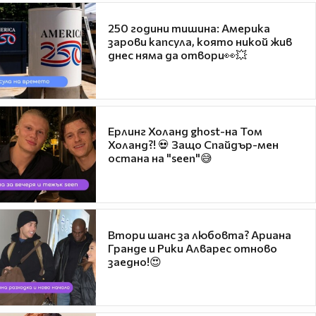
250 години тишина: Америка
зарови капсула, която никой жив
днес няма да отвори👀💥
Ерлинг Холанд ghost-на Том
Холанд?! 💀 Защо Спайдър-мен
остана на "seen"😅
Втори шанс за любовта? Ариана
Гранде и Рики Алварес отново
заедно!😍