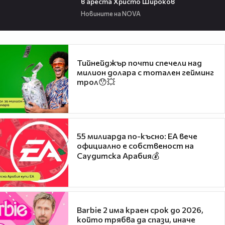
в ареста Христо Широков
Новините на NOVA
Тийнейджър почти спечели над
милион долара с тотален гейминг
трол😯💥
55 милиарда по-късно: EA вече
официално е собственост на
Саудитска Арабия💰
Barbie 2 има краен срок до 2026,
който трябва да спази, иначе