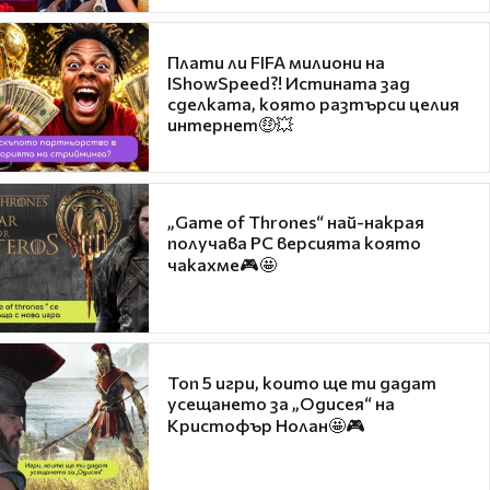
Плати ли FIFA милиони на
IShowSpeed?! Истината зад
сделката, която разтърси целия
интернет🤑💥
„Game of Thrones“ най-накрая
получава PC версията която
чакахме🎮🤩
Топ 5 игри, които ще ти дадат
усещането за „Одисея“ на
Кристофър Нолан🤩🎮