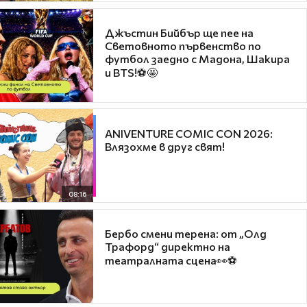
Джъстин Бийбър ще пее на
Световното първенство по
футбол заедно с Мадона, Шакира
и BTS!⚽🤩
ANIVENTURE COMIC CON 2026:
Влязохме в друг свят!
08:16
Бербо смени терена: от „Олд
Трафорд“ директно на
театралната сцена👀⚽