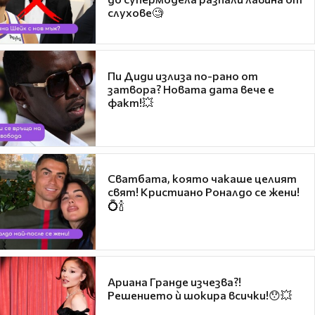
слухове🧐
Пи Диди излиза по-рано от
затвора? Новата дата вече е
факт!💥
Сватбата, която чакаше целият
свят! Кристиано Роналдо се жени!
💍🍾
Ариана Гранде изчезва?!
Решението ѝ шокира всички!😯💥