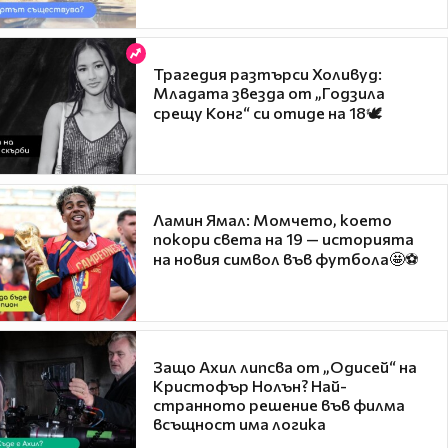
Трагедия разтърси Холивуд:
Младата звезда от „Годзила
срещу Конг“ си отиде на 18🕊️
Ламин Ямал: Момчето, което
покори света на 19 — историята
на новия символ във футбола🤩⚽
Защо Ахил липсва от „Одисей“ на
Кристофър Нолън? Най-
странното решение във филма
всъщност има логика