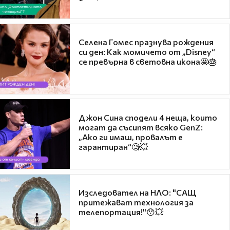
Селена Гомес празнува рождения
си ден: Как момичето от „Disney“
се превърна в световна икона🤩🎂
Джон Сина сподели 4 неща, които
могат да съсипят всяко GenZ:
„Ако ги имаш, провалът е
гарантиран“🧐💥
Изследовател на НЛО: "САЩ
притежават технология за
телепортация!"😯💥