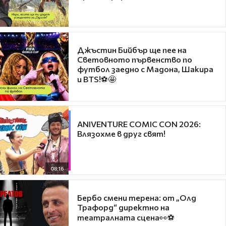
Джъстин Бийбър ще пее на
Световното първенство по
футбол заедно с Мадона, Шакира
и BTS!⚽🤩
ANIVENTURE COMIC CON 2026:
Влязохме в друг свят!
08:16
Бербо смени терена: от „Олд
Трафорд“ директно на
театралната сцена👀⚽