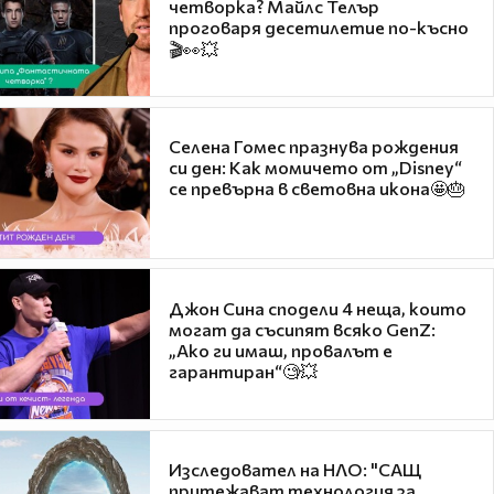
четворка? Майлс Телър
проговаря десетилетие по-късно
🎬👀💥
Селена Гомес празнува рождения
си ден: Как момичето от „Disney“
се превърна в световна икона🤩🎂
Джон Сина сподели 4 неща, които
могат да съсипят всяко GenZ:
„Ако ги имаш, провалът е
гарантиран“🧐💥
Изследовател на НЛО: "САЩ
притежават технология за