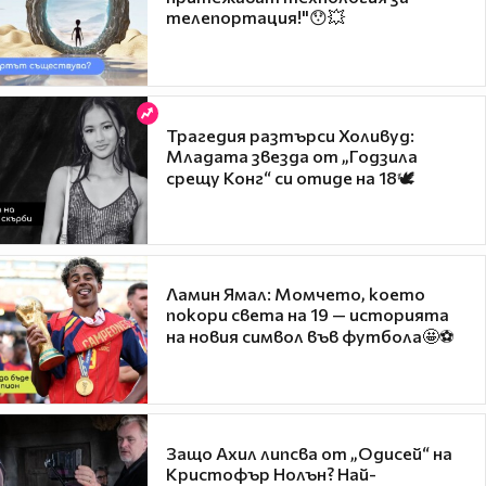
телепортация!"😯💥
Трагедия разтърси Холивуд:
Младата звезда от „Годзила
срещу Конг“ си отиде на 18🕊️
Ламин Ямал: Момчето, което
покори света на 19 — историята
на новия символ във футбола🤩⚽
Защо Ахил липсва от „Одисей“ на
Кристофър Нолън? Най-