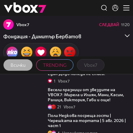
Member of
👾
Vbоx7
СЛЕДВАЙ
1120
Фондация - Димитър Бербатов
Всички
TRENDING
Vbоx7
00:07
Един Дядо Коледа не стига!
1
Vbоx7
03:02
Весели празници от звездите на
VBOX7: Мирела и Илиян, Мани, Касим,
Ралица, Виктория, Габи и още!
21
Vbоx7
19:25
Поли Недкова посреща гости |
Черешката на тортата | 5 авг. 2026 |
част 1
4
Черешката на тортата