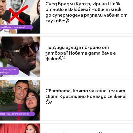
След Брадли Купър, Ирина Шейк
отново е влюбена? Новият мъж
до супермодела разпали лавина от
слухове🧐
Пи Диди излиза по-рано от
затвора? Новата дата вече е
факт!💥
Сватбата, която чакаше целият
свят! Кристиано Роналдо се жени!
💍🍾