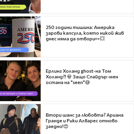
250 години тишина: Америка
зарови капсула, която никой жив
днес няма да отвори👀💥
Ерлинг Холанд ghost-на Том
Холанд?! 💀 Защо Спайдър-мен
остана на "seen"😅
Втори шанс за любовта? Ариана
Гранде и Рики Алварес отново
заедно!😍