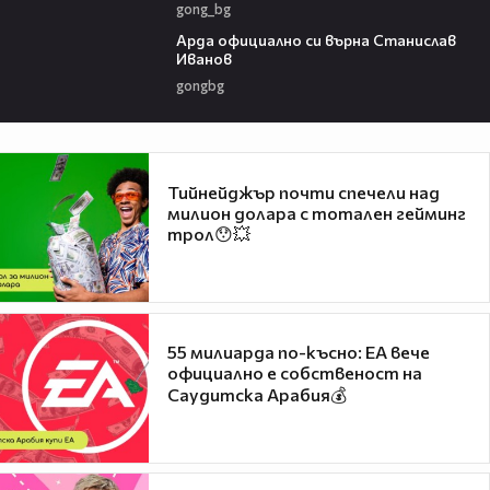
gong_bg
00:19
Арда официално си върна Станислав
Иванов
gongbg
Тийнейджър почти спечели над
милион долара с тотален гейминг
трол😯💥
55 милиарда по-късно: EA вече
официално е собственост на
Саудитска Арабия💰