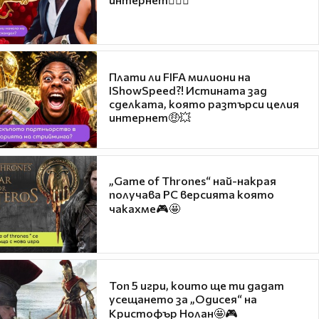
Плати ли FIFA милиони на
IShowSpeed?! Истината зад
сделката, която разтърси целия
интернет🤑💥
„Game of Thrones“ най-накрая
получава PC версията която
чакахме🎮🤩
Топ 5 игри, които ще ти дадат
усещането за „Одисея“ на
Кристофър Нолан🤩🎮