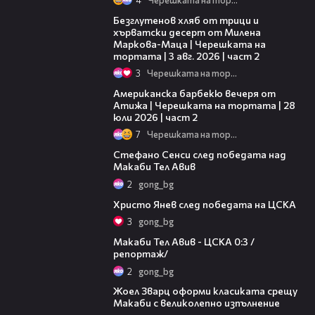
15:35
Безглутенов хляб от трици и
хърватски десерт от Милена
Маркова-Маца | Черешката на
тортата | 3 авг. 2026 | част 2
3
Черешката на тортата
15:45
Американска барбекю вечеря от
Атижа | Черешката на тортата | 28
юли 2026 | част 2
7
Черешката на тортата
03:43
Стефано Сенси след победата над
Макаби Тел Авив
2
gong_bg
05:52
Христо Янев след победата на ЦСКА
3
gong_bg
09:11
Макаби Тел Авив - ЦСКА 0:3 /
репортаж/
2
gong_bg
01:29
Жоел Зварц оформи класиката срещу
Макаби с великолепно изпълнение