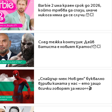
Barbie 2 има краен срок до 2026,
който трябва да спази, иначе
никога няма да се случи.😯💥
След тежка контузия: Дейв
Батиста е новият Кратос!😯💥
„Спайдър-мен: Нов ден“ буквално
взриви кината у нас – ето защо
всички говорят за него👀🎬