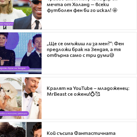
мечта от Холанд — всеки
футболен фен би го искал! 🤩
„Ще се омъжиш ли за мен?“: Фен
предложи брак на Зендая, а тя
отвърна само с три думи😅
Кралят на YouTube – младоженец:
MrBeast се ожени!💍🥰
Кой съсипа Фантастичната