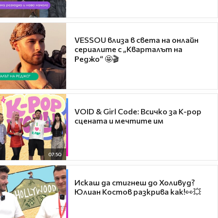
VESSOU влиза в света на онлайн
сериалите с „Кварталът на
Реджо“ 🤩🎬
VOID & Girl Code: Всичко за K-pop
сцената и мечтите им
07:50
Искаш да стигнеш до Холивуд?
Юлиан Костов разкрива как!👀💥