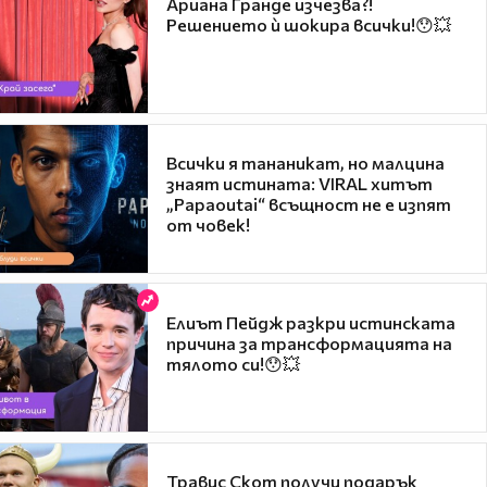
Ариана Гранде изчезва?!
Решението ѝ шокира всички!😯💥
Всички я тананикат, но малцина
знаят истината: VIRAL хитът
„Papaoutai“ всъщност не е изпят
от човек!
Елиът Пейдж разкри истинската
причина за трансформацията на
тялото си!😯💥
Травис Скот получи подарък