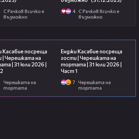
6
С Рачков всичко е
4
С Рачков всичко е
възможно
възможно
16:45
10:44
и Касабие посреща
Енджи Касабие посреща
 | Черешката на
гости | Черешката на
та | 31 юли 2026 |
тортата | 31 юли 2026 |
 2
Част 1
6
Черешката на
7
Черешката на
тортата
тортата