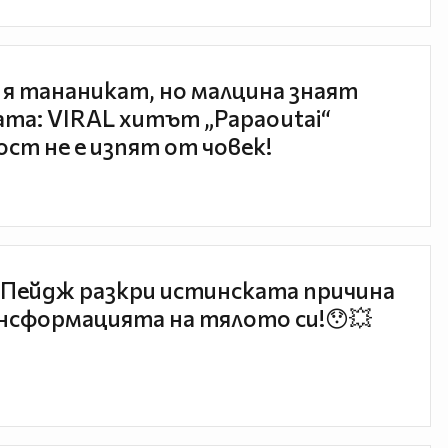
 я тананикат, но малцина знаят
та: VIRAL хитът „Papaoutai“
ст не е изпят от човек!
Пейдж разкри истинската причина
нсформацията на тялото си!😯💥