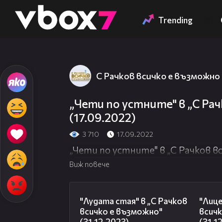
Member of
👾
Trending
С Рачков всичко е възможно
„Чети по устните" в „С Рач
(17.09.2022)
3 710
17.09.2022
„Чети по устните" в „С Рачков вс
Виж повече
18:34
"Лудата стая" в „С Рачков
"Лице
всичко е възможно"
всич
(31.12.2023)
(31.1