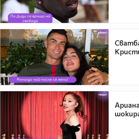
Сватба
Кристи
Ариана
шокира