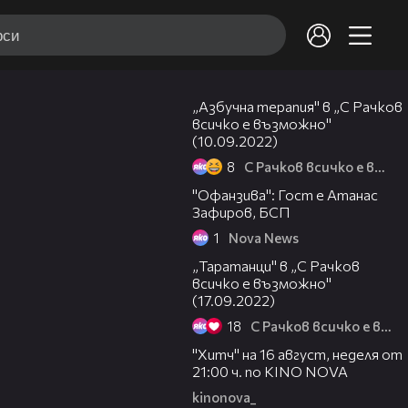
11:09
„Азбучна терапия" в „С Рачков
всичко е възможно"
(10.09.2022)
8
С Рачков всичко е възможно
14:21
"Офанзива": Гост е Атанас
Зафиров, БСП
1
Nova News
16:25
„Таратанци" в „С Рачков
всичко е възможно"
(17.09.2022)
18
С Рачков всичко е възможно
00:30
"Хитч" на 16 август, неделя от
21:00 ч. по KINO NOVA
kinonova_
00:31