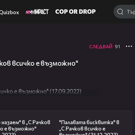
Quizbox
СЛЕДВАЙ
91
ков всичко е възможно"
ичко е възможно" (17.09.2022)
14:03
06:03
 назаем" в „С Рачков
"Палавата бисквитка" в
ко е възможно"
„С Рачков всичко е
2.2023)
възможно" (31.12.2023)