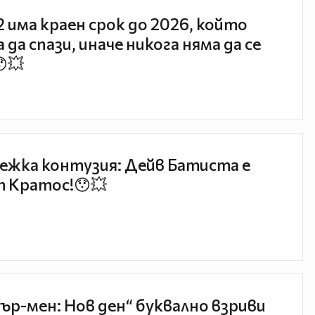
 2 има краен срок до 2026, който
 да спази, иначе никога няма да се
😯💥
ежка контузия: Дейв Батиста е
 Кратос!😯💥
ър-мен: Нов ден“ буквално взриви