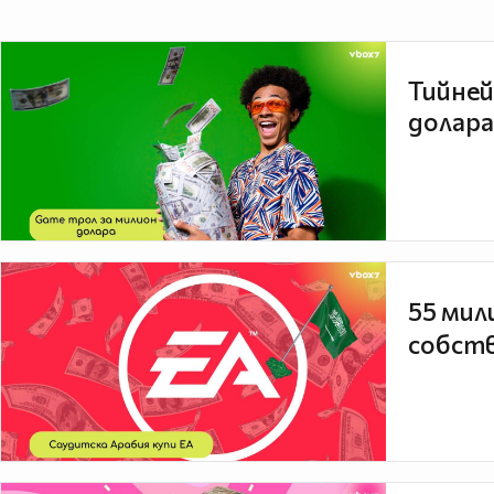
Тийней
долара
55 мил
собств