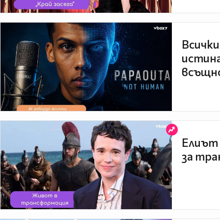
Всички
истина
всъщно
Елиът 
за тра