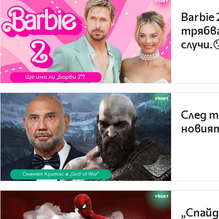
Barbie
трябва
случи.
След т
новият
„Спайд