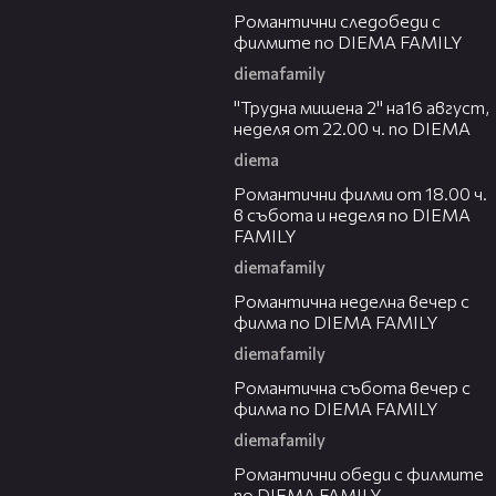
Романтични следобеди с
филмите по DIEMA FAMILY
diemafamily
00:31
"Трудна мишена 2" на16 август,
неделя от 22.00 ч. по DIEMA
diema
00:36
Романтични филми от 18.00 ч.
в събота и неделя по DIEMA
FAMILY
diemafamily
00:21
Романтичнa неделна вечер с
филма по DIEMA FAMILY
diemafamily
00:20
Романтичнa събота вечер с
филма по DIEMA FAMILY
diemafamily
00:32
Романтични обеди с филмите
по DIEMA FAMILY