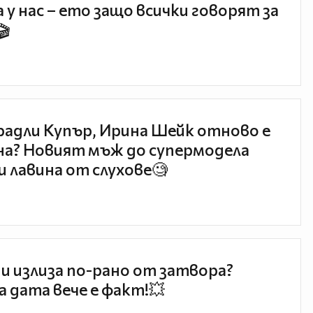
 у нас – ето защо всички говорят за
🎬
радли Купър, Ирина Шейк отново е
а? Новият мъж до супермодела
и лавина от слухове🧐
и излиза по-рано от затвора?
 дата вече е факт!💥