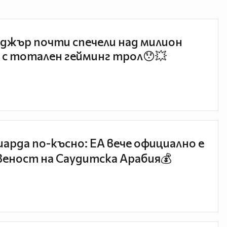
джър почти спечели над милион
 с тотален гейминг трол😯💥
иарда по-късно: EA вече официално е
еност на Саудитска Арабия💰