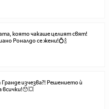
та, която чакаше целият свят!
ано Роналдо се жени!💍🍾
 Гранде изчезва?! Решението ѝ
 всички!😯💥