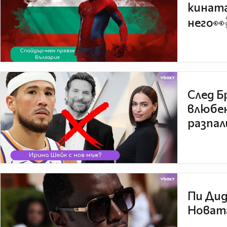
кината
него👀
След Б
влюбен
разпал
Пи Дид
Новата