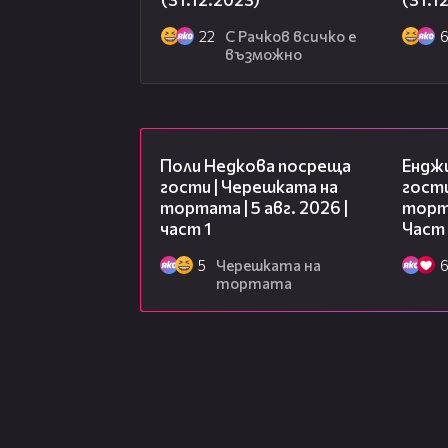
22
С Рачков всичко е
възможно
19:25
Поли Недкова посреща
Ендж
гости | Черешката на
гости
тортата | 5 авг. 2026 |
торта
част 1
Част
5
Черешката на
тортата