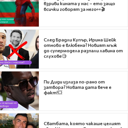
взриви кината у нас – ето защо
всички говорят за него👀🎬
След Брадли Купър, Ирина Шейк
отново е влюбена? Новият мъж
до супермодела разпали лавина от
слухове🧐
Пи Диди излиза по-рано от
затвора? Новата дата вече е
факт!💥
Сватбата, която чакаше целият