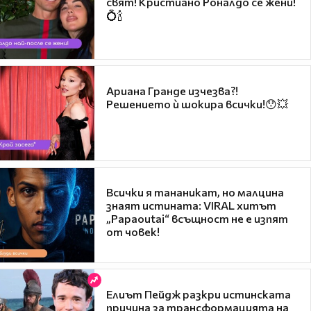
свят! Кристиано Роналдо се жени!
💍🍾
Ариана Гранде изчезва?!
Решението ѝ шокира всички!😯💥
Всички я тананикат, но малцина
знаят истината: VIRAL хитът
„Papaoutai“ всъщност не е изпят
от човек!
Елиът Пейдж разкри истинската
причина за трансформацията на