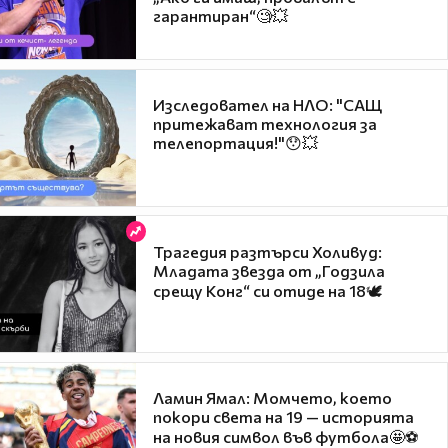
гарантиран“🧐💥
Изследовател на НЛО: "САЩ
притежават технология за
телепортация!"😯💥
Трагедия разтърси Холивуд:
Младата звезда от „Годзила
срещу Конг“ си отиде на 18🕊️
Ламин Ямал: Момчето, което
покори света на 19 — историята
на новия символ във футбола🤩⚽