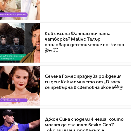
Кой съсипа Фантастичната
четворка? Майлс Телър
проговаря десетилетие по-късно
🎬👀💥
Селена Гомес празнува рождения
си ден: Как момичето от „Disney“
се превърна в световна икона🤩🎂
Джон Сина сподели 4 неща, които
могат да съсипят всяко GenZ:
„Ако ги имаш, провалът е