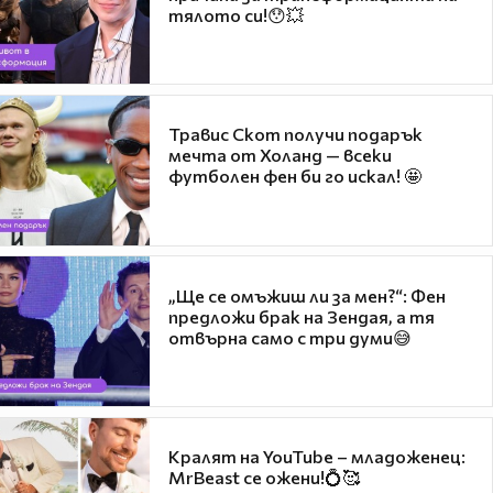
тялото си!😯💥
Травис Скот получи подарък
мечта от Холанд — всеки
футболен фен би го искал! 🤩
„Ще се омъжиш ли за мен?“: Фен
предложи брак на Зендая, а тя
отвърна само с три думи😅
Кралят на YouTube – младоженец:
MrBeast се ожени!💍🥰