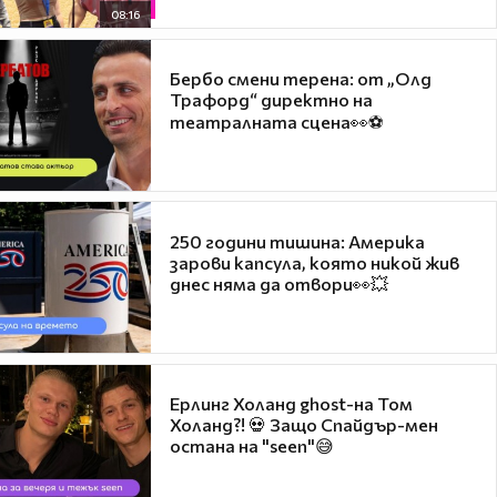
08:16
Бербо смени терена: от „Олд
Трафорд“ директно на
театралната сцена👀⚽
250 години тишина: Америка
зарови капсула, която никой жив
днес няма да отвори👀💥
Ерлинг Холанд ghost-на Том
Холанд?! 💀 Защо Спайдър-мен
остана на "seen"😅