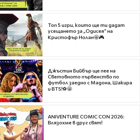
Топ 5 игри, които ще ти дадат
усещането за „Одисея“ на
Кристофър Нолан🤩🎮
Джъстин Бийбър ще пее на
Световното първенство по
футбол заедно с Мадона, Шакира
и BTS!⚽🤩
ANIVENTURE COMIC CON 2026:
Влязохме в друг свят!