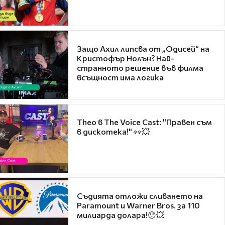
Защо Ахил липсва от „Одисей“ на
Кристофър Нолън? Най-
странното решение във филма
всъщност има логика
Theo в The Voice Cast: "Правен съм
в дискотека!" 👀💥
Съдията отложи сливането на
Paramount и Warner Bros. за 110
милиарда долара!😯💥