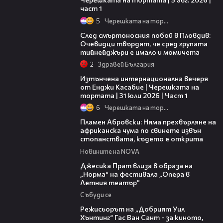
част 1
5
Черешката на тортата
09:32
След смъртоносния побой в Пловдив:
Очевидци твърдят, че сред групата
тийнейджъри е имало и момичета
2
Здравей България
18:07
Изтънчена интернационална вечеря
от Енджи Касабие | Черешката на
тортата | 31 юли 2026 | Част 1
6
Черешката на тортата
13:17
Пламен Абровски: Няма прехвърляне на
африканска чума по свинете извън
стопанствата, където е открита
Новините на NOVA
05:46
Джесика Прат влиза в образа на
„Норма“ на фестивала „Опера в
Летния театър”
Събуди се
13:42
Режисьорът на „Добрият Уил
Хънтинг“ Гас Ван Сант - за киното,