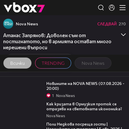
Member of
👾
Nova News
СЛЕДВАЙ
270
Атанас Запрянов: Доволен съм от
постигнатото, но в армията остават много
нерешени въпроси
Всички
TRENDING
Nova News
22:56
Новините на NOVA NEWS (07.08.2026 -
20:00)
1
Nova News
14:07
Как кризата в Ормузкия проток се
отразява на световната икономика?
Nova News
19:25
Поли Недкова посреща гости |
Черешката на тортата | 5 авг. 2026 |