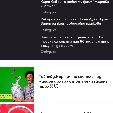
Кърт Кобейн и новия му филм "Мъртва
хватка"
Събуди се
03:48
Рекордно ниското ниво на Дунав край
Видин разкри необичайни плажове
Събуди се
13:13
Най-застрашени от западнонилска
треска са хората над 60 години и тези
с имунен дефицит
Събуди се
Тийнейджър почти спечели над
милион долара с тотален гейминг
трол😯💥