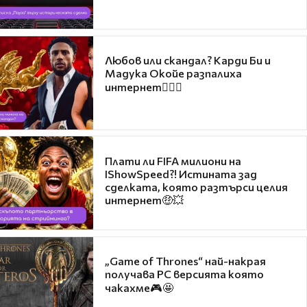
Любов или скандал? Карди Би и
Мадука Окойе разпалиха
интернет❤️‍🔥🔥
Плати ли FIFA милиони на
IShowSpeed?! Истината зад
сделката, която разтърси целия
интернет🤑💥
„Game of Thrones“ най-накрая
получава PC версията която
чакахме🎮🤩