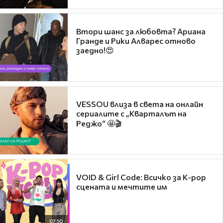
Втори шанс за любовта? Ариана
Гранде и Рики Алварес отново
заедно!😍
VESSOU влиза в света на онлайн
сериалите с „Кварталът на
Реджо“ 🤩🎬
VOID & Girl Code: Всичко за K-pop
сцената и мечтите им
07:50