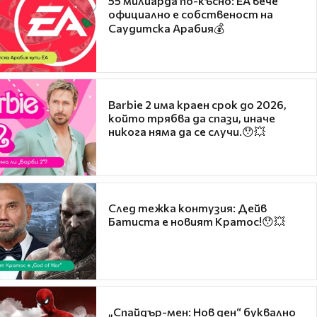
55 милиарда по-късно: EA вече
официално е собственост на
Саудитска Арабия💰
Barbie 2 има краен срок до 2026,
който трябва да спази, иначе
никога няма да се случи.😯💥
След тежка контузия: Дейв
Батиста е новият Кратос!😯💥
„Спайдър-мен: Нов ден“ буквално