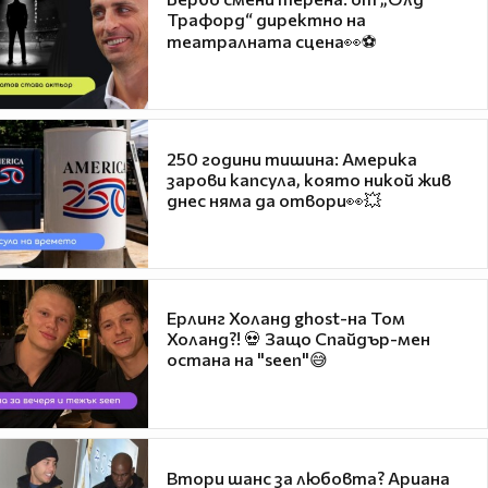
Трафорд“ директно на
театралната сцена👀⚽
250 години тишина: Америка
зарови капсула, която никой жив
днес няма да отвори👀💥
Ерлинг Холанд ghost-на Том
Холанд?! 💀 Защо Спайдър-мен
остана на "seen"😅
Втори шанс за любовта? Ариана