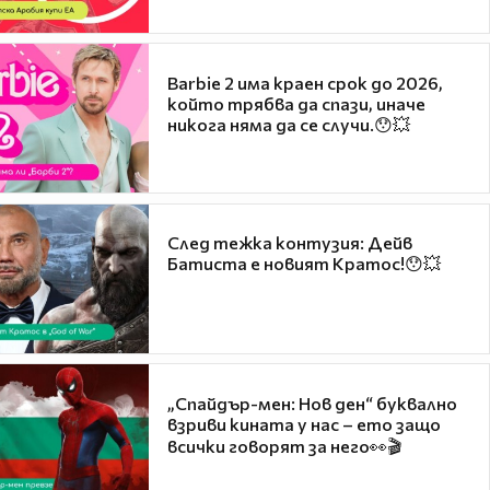
Barbie 2 има краен срок до 2026,
който трябва да спази, иначе
никога няма да се случи.😯💥
След тежка контузия: Дейв
Батиста е новият Кратос!😯💥
„Спайдър-мен: Нов ден“ буквално
взриви кината у нас – ето защо
всички говорят за него👀🎬