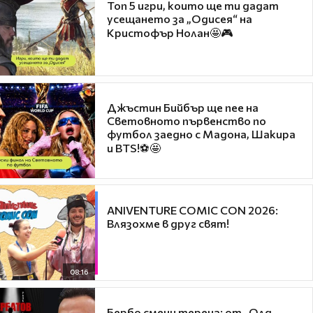
Топ 5 игри, които ще ти дадат
усещането за „Одисея“ на
Кристофър Нолан🤩🎮
Джъстин Бийбър ще пее на
Световното първенство по
футбол заедно с Мадона, Шакира
и BTS!⚽🤩
ANIVENTURE COMIC CON 2026:
Влязохме в друг свят!
08:16
Бербо смени терена: от „Олд