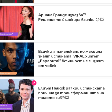
Ариана Гранде изчезва?!
Решението ѝ шокира всички!😯💥
Всички я тананикат, но малцина
знаят истината: VIRAL хитът
„Papaoutai“ всъщност не е изпят
от човек!
Елиът Пейдж разкри истинската
причина за трансформацията на
тялото си!😯💥