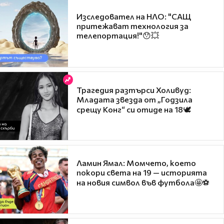
Изследовател на НЛО: "САЩ
притежават технология за
телепортация!"😯💥
Трагедия разтърси Холивуд:
Младата звезда от „Годзила
срещу Конг“ си отиде на 18🕊️
Ламин Ямал: Момчето, което
покори света на 19 — историята
на новия символ във футбола🤩⚽