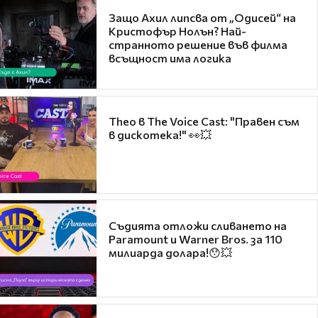
Защо Ахил липсва от „Одисей“ на
Кристофър Нолън? Най-
странното решение във филма
всъщност има логика
Theo в The Voice Cast: "Правен съм
в дискотека!" 👀💥
Съдията отложи сливането на
Paramount и Warner Bros. за 110
милиарда долара!😯💥