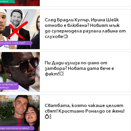
След Брадли Купър, Ирина Шейк
отново е влюбена? Новият мъж
до супермодела разпали лавина от
слухове🧐
Пи Диди излиза по-рано от
затвора? Новата дата вече е
факт!💥
Сватбата, която чакаше целият
свят! Кристиано Роналдо се жени!
💍🍾