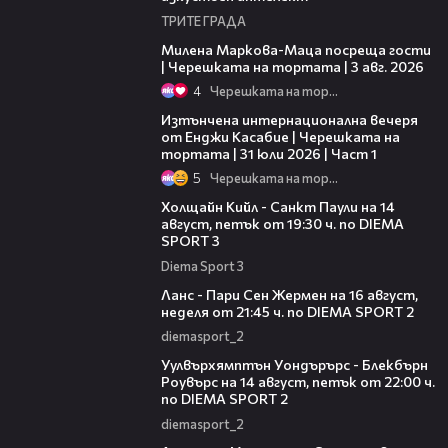
ТРИТЕ ГРАДА
20:17
Милена Маркова-Маца посреща гости
| Черешката на тортата | 3 авг. 2026
4
Черешката на тортата
18:07
Изтънчена интернационална вечеря
от Енджи Касабие | Черешката на
тортата | 31 юли 2026 | Част 1
5
Черешката на тортата
00:36
Холщайн Кийл - Санкт Паули на 14
август, петък от 19:30 ч. по DIEMA
SPORT 3
Diema Sport 3
00:45
Ланс - Пари Сен Жермен на 16 август,
неделя от 21:45 ч. по DIEMA SPORT 2
diemasport_2
00:37
Уулвърхямптън Уондърърс - Блекбърн
Роувърс на 14 август, петък от 22:00 ч.
по DIEMA SPORT 2
diemasport_2
00:38