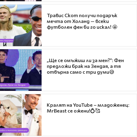
Травис Скот получи подарък
мечта от Холанд — всеки
футболен фен би го искал! 🤩
„Ще се омъжиш ли за мен?“: Фен
предложи брак на Зендая, а тя
отвърна само с три думи😅
Кралят на YouTube – младоженец:
MrBeast се ожени!💍🥰