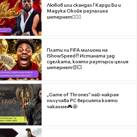
Любов или скандал? Карди Би и
Мадука Окойе разпалиха
интернет❤️‍🔥🔥
Плати ли FIFA милиони на
IShowSpeed?! Истината зад
сделката, която разтърси целия
интернет🤑💥
„Game of Thrones“ най-накрая
получава PC версията която
чакахме🎮🤩