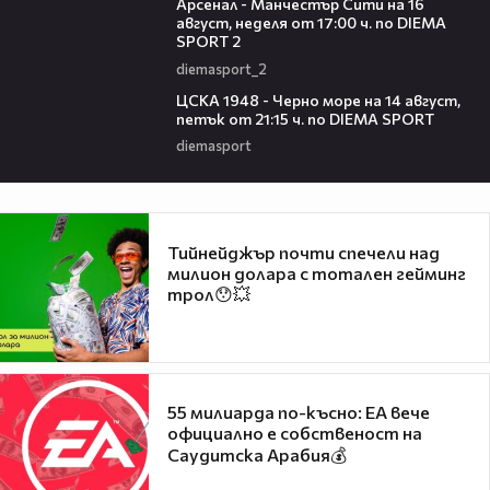
Арсенал - Манчестър Сити на 16
август, неделя от 17:00 ч. по DIEMA
SPORT 2
diemasport_2
00:35
ЦСКА 1948 - Черно море на 14 август,
петък от 21:15 ч. по DIEMA SPORT
diemasport
Тийнейджър почти спечели над
милион долара с тотален гейминг
трол😯💥
55 милиарда по-късно: EA вече
официално е собственост на
Саудитска Арабия💰