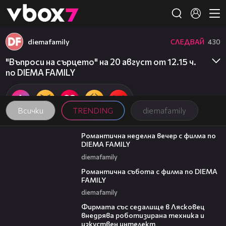
Member of
👾
diemafamily
СЛЕДВАЙ
430
"Въпроси на сърцето" на 20 август от 12.15 ч.
по DIEMA FAMILY
Всички
TRENDING
diemafamily
00:20
Романтична неделна вечер с филма по
DIEMA FAMILY
diemafamily
00:21
Романтична събота с филма по DIEMA
FAMILY
diemafamily
00:06
Фирмата със седалище в Лясковец
внедрява роботизирана техника и
изкуствен интелект