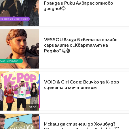
Гранде и Рики Алварес отново
заедно!😍
VESSOU влиза в света на онлайн
сериалите с „Кварталът на
Реджо“ 🤩🎬
VOID & Girl Code: Всичко за K-pop
сцената и мечтите им
07:50
Искаш да стигнеш до Холивуд?