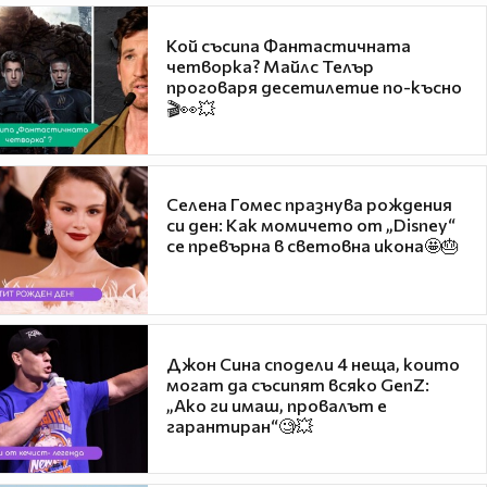
Кой съсипа Фантастичната
четворка? Майлс Телър
проговаря десетилетие по-късно
🎬👀💥
Селена Гомес празнува рождения
си ден: Как момичето от „Disney“
се превърна в световна икона🤩🎂
Джон Сина сподели 4 неща, които
могат да съсипят всяко GenZ:
„Ако ги имаш, провалът е
гарантиран“🧐💥