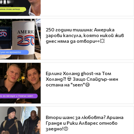
250 години тишина: Америка
зарови капсула, която никой жив
днес няма да отвори👀💥
Ерлинг Холанд ghost-на Том
Холанд?! 💀 Защо Спайдър-мен
остана на "seen"😅
Втори шанс за любовта? Ариана
Гранде и Рики Алварес отново
заедно!😍