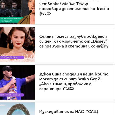
четворка? Майлс Телър
проговаря десетилетие по-късно
🎬👀💥
Селена Гомес празнува рождения
си ден: Как момичето от „Disney“
се превърна в световна икона🤩🎂
Джон Сина сподели 4 неща, които
могат да съсипят всяко GenZ:
„Ако ги имаш, провалът е
гарантиран“🧐💥
Изследовател на НЛО: "САЩ