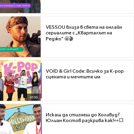
VESSOU влиза в света на онлайн
сериалите с „Кварталът на
Реджо“ 🤩🎬
VOID & Girl Code: Всичко за K-pop
сцената и мечтите им
07:50
Искаш да стигнеш до Холивуд?
Юлиан Костов разкрива как!👀💥