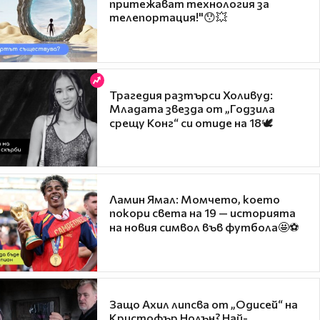
притежават технология за
телепортация!"😯💥
Трагедия разтърси Холивуд:
Младата звезда от „Годзила
срещу Конг“ си отиде на 18🕊️
Ламин Ямал: Момчето, което
покори света на 19 — историята
на новия символ във футбола🤩⚽
Защо Ахил липсва от „Одисей“ на
Кристофър Нолън? Най-