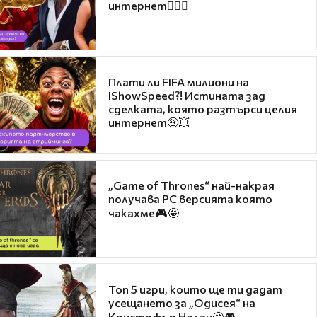
интернет❤️‍🔥🔥
Плати ли FIFA милиони на
IShowSpeed?! Истината зад
сделката, която разтърси целия
интернет🤑💥
„Game of Thrones“ най-накрая
получава PC версията която
чакахме🎮🤩
Топ 5 игри, които ще ти дадат
усещането за „Одисея“ на
Кристофър Нолан🤩🎮