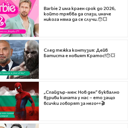
Barbie 2 има краен срок до 2026,
който трябва да спази, иначе
никога няма да се случи.😯💥
След тежка контузия: Дейв
Батиста е новият Кратос!😯💥
„Спайдър-мен: Нов ден“ буквално
взриви кината у нас – ето защо
всички говорят за него👀🎬