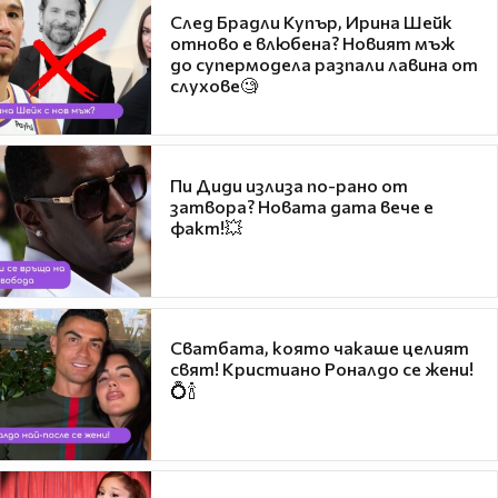
След Брадли Купър, Ирина Шейк
отново е влюбена? Новият мъж
до супермодела разпали лавина от
слухове🧐
Пи Диди излиза по-рано от
затвора? Новата дата вече е
факт!💥
Сватбата, която чакаше целият
свят! Кристиано Роналдо се жени!
💍🍾