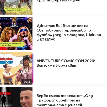
Джъстин Бийбър ще пее на
Световното първенство по
футбол заедно с Мадона, Шакира
и BTS!⚽🤩
ANIVENTURE COMIC CON 2026:
Влязохме в друг свят!
08:16
Бербо смени терена: от „Олд
Трафорд“ директно на
театралната сцена👀⚽