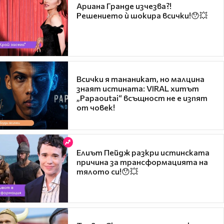
Ариана Гранде изчезва?!
Решението ѝ шокира всички!😯💥
Всички я тананикат, но малцина
знаят истината: VIRAL хитът
„Papaoutai“ всъщност не е изпят
от човек!
Елиът Пейдж разкри истинската
причина за трансформацията на
тялото си!😯💥