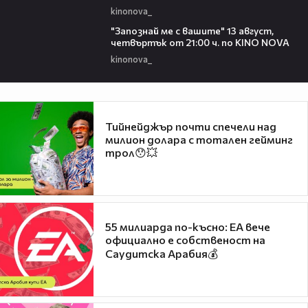
kinonova_
00:23
"Запознай ме с вашите" 13 август,
четвъртък от 21:00 ч. по KINO NOVA
kinonova_
Тийнейджър почти спечели над
милион долара с тотален гейминг
трол😯💥
55 милиарда по-късно: EA вече
официално е собственост на
Саудитска Арабия💰