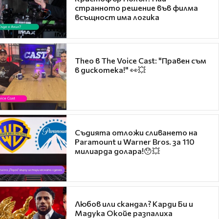
странното решение във филма
всъщност има логика
Theo в The Voice Cast: "Правен съм
в дискотека!" 👀💥
Съдията отложи сливането на
Paramount и Warner Bros. за 110
милиарда долара!😯💥
Любов или скандал? Карди Би и
Мадука Окойе разпалиха