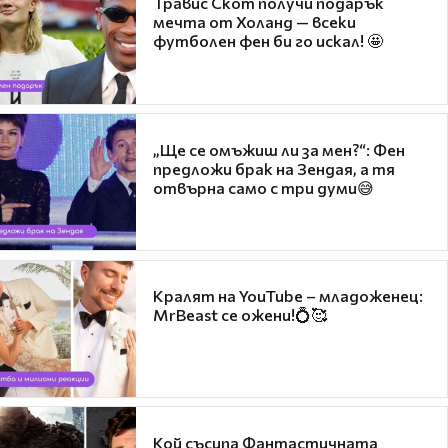
Травис Скот получи подарък
мечта от Холанд — всеки
футболен фен би го искал! 🤩
„Ще се омъжиш ли за мен?“: Фен
предложи брак на Зендая, а тя
отвърна само с три думи😅
Кралят на YouTube – младоженец:
MrBeast се ожени!💍🥰
Кой съсипа Фантастичната