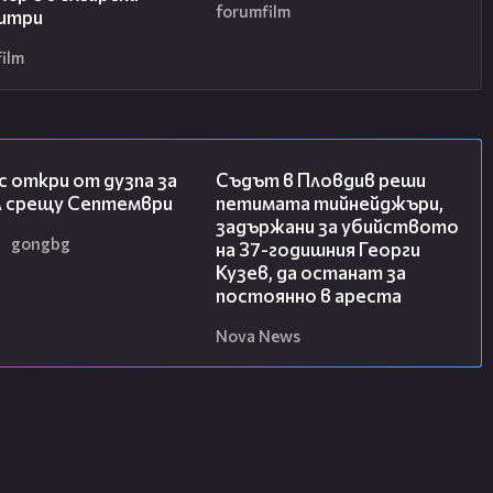
forumfilm
итри
ilm
01:37
01:34
 откри от дузпа за
Съдът в Пловдив реши
 срещу Септември
петимата тийнейджъри,
задържани за убийството
gongbg
на 37-годишния Георги
Кузев, да останат за
постоянно в ареста
Nova News