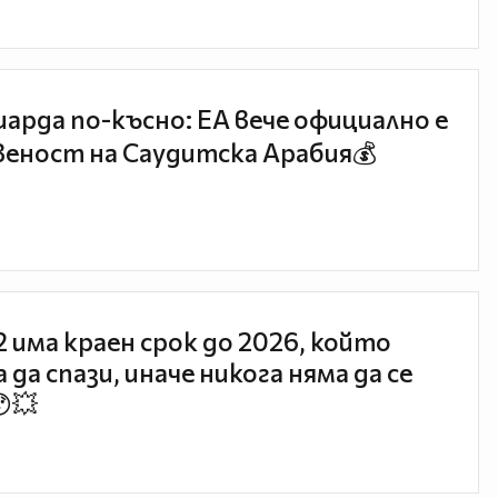
иарда по-късно: EA вече официално е
еност на Саудитска Арабия💰
 2 има краен срок до 2026, който
 да спази, иначе никога няма да се
😯💥