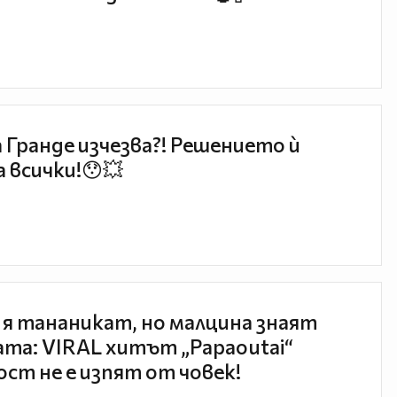
 Гранде изчезва?! Решението ѝ
 всички!😯💥
 я тананикат, но малцина знаят
та: VIRAL хитът „Papaoutai“
ст не е изпят от човек!