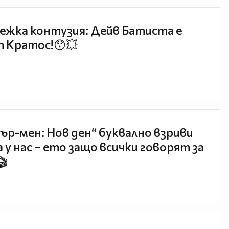
ежка контузия: Дейв Батиста е
 Кратос!😯💥
ър-мен: Нов ден“ буквално взриви
 у нас – ето защо всички говорят за
🎬