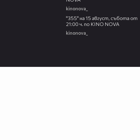
kinonova_
00:31
"355" на 15 август, събота от
21:00 ч. по KINO NOVA
kinonova_