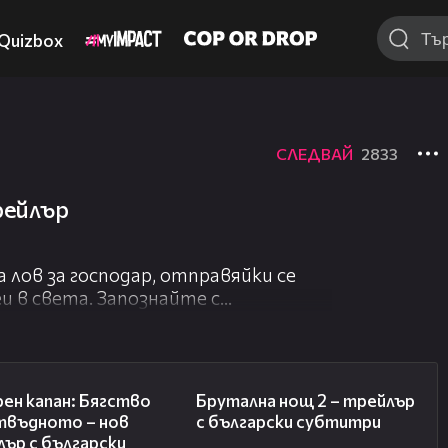
Quizbox
СЛЕДВАЙ
2833
рейлър
лов за господар, отправяйки се
и в света. Запознайте с
одарка - Скарлет Оувъркил!
МИНЬОНИТЕ - от 10 юли в
01:13
02:26
ен капан: Бягство
Брутална нощ 2 – трейлър
твъдното – нов
с български субтитри
ър с български