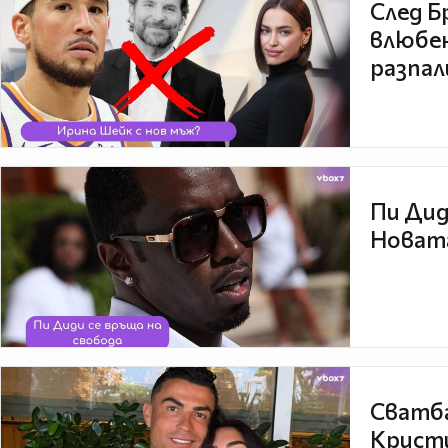
След Б
влюбен
разпал
Пи Дид
Новата
Сватба
Кристи