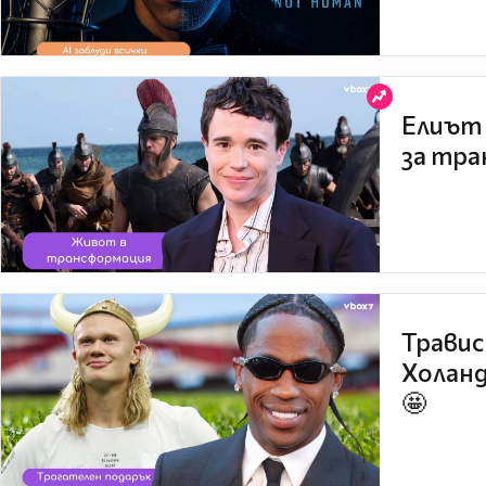
Елиът 
за тра
Травис
Холанд
🤩