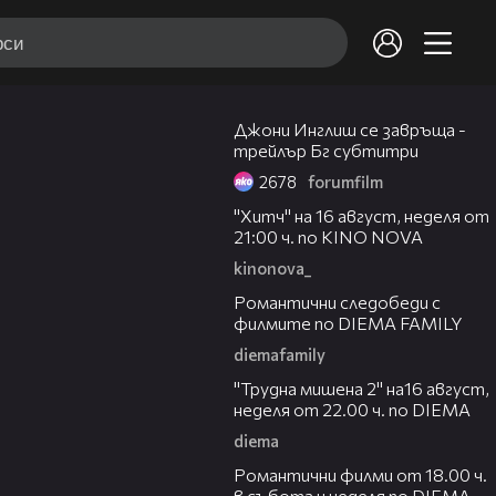
01:57
Джони Инглиш се завръща -
трейлър Бг субтитри
2678
forumfilm
00:30
"Хитч" на 16 август, неделя от
21:00 ч. по KINO NOVA
kinonova_
00:31
Романтични следобеди с
филмите по DIEMA FAMILY
diemafamily
00:31
"Трудна мишена 2" на16 август,
неделя от 22.00 ч. по DIEMA
diema
00:36
Романтични филми от 18.00 ч.
в събота и неделя по DIEMA