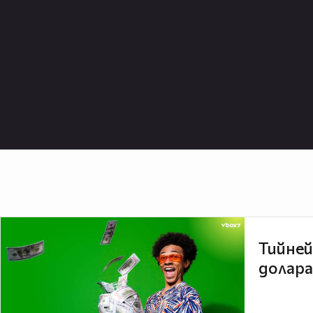
Тийней
долара