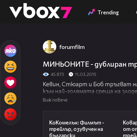
Member of
👾
Trending
forumfilm
МИНЬОНИТЕ - дублиран т
45 873
11.03.2015
Кевин, Стюарт и Боб тръгват на 
към най-голямата среща на злоде
неотразимo-лошата им нова госп
Виж повече
http://bit.ly/1wXtCSF
" target="_blank">
кината на 2D и 3D.
01:06
КоКомелън: Филмът -
Ковар
трейлър, озувучен на
от о
български
трейл