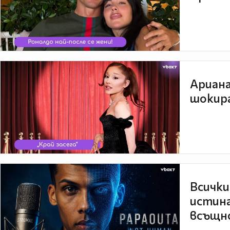
Ариана
шокира
Всички
истина
всъщно