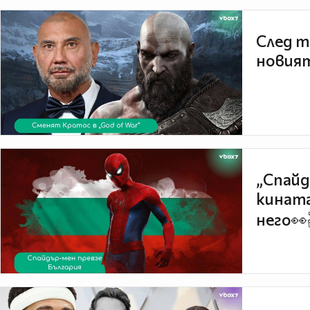
След т
новият
„Спайд
кината
него👀