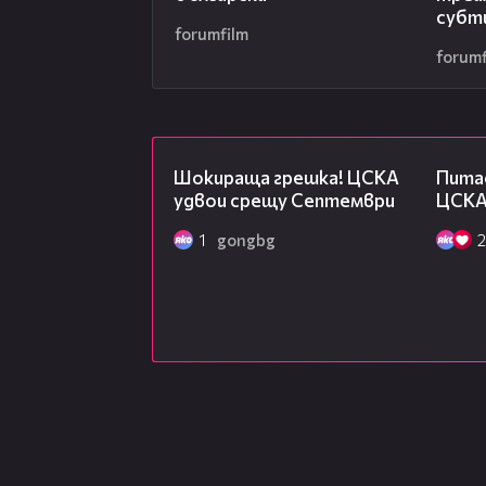
субт
forumfilm
forumf
01:06
Шокираща грешка! ЦСКА
Питас
удвои срещу Септември
ЦСКА
1
gongbg
2