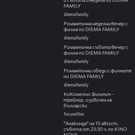
FAMILY
diemafamily
00:21
Романтичнa неделна вечер с
филма по DIEMA FAMILY
diemafamily
00:20
Романтичнa събота вечер с
филма по DIEMA FAMILY
diemafamily
00:32
Романтични обеди с филмите
по DIEMA FAMILY
diemafamily
01:06
КоКомелън: Филмът -
трейлър, озувучен на
български
forumfilm
00:30
"Анаконда" на 15 август,
събота от 23:30 ч. по KINO
NOVA