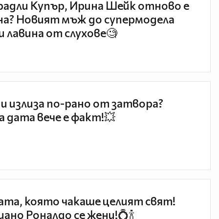
радли Купър, Ирина Шейк отново е
а? Новият мъж до супермодела
и лавина от слухове🧐
и излиза по-рано от затвора?
 дата вече е факт!💥
та, която чакаше целият свят!
ано Роналдо се жени!💍🍾