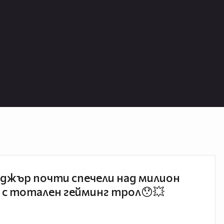
джър почти спечели над милион
 с тотален гейминг трол😯💥