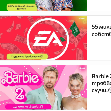
55 мил
собств
Barbie
трябва
случи.