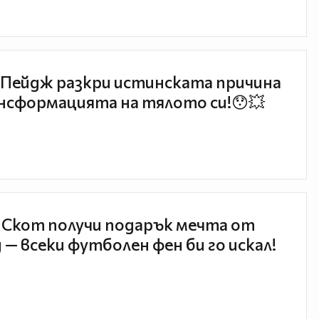
Пейдж разкри истинската причина
нсформацията на тялото си!😯💥
 Скот получи подарък мечта от
 — всеки футболен фен би го искал!