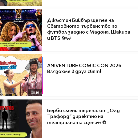
Джъстин Бийбър ще пее на
Световното първенство по
футбол заедно с Мадона, Шакира
и BTS!⚽🤩
ANIVENTURE COMIC CON 2026:
Влязохме в друг свят!
08:16
Бербо смени терена: от „Олд
Трафорд“ директно на
театралната сцена👀⚽