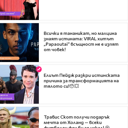
Всички я тананикат, но малцина
знаят истината: VIRAL хитът
„Papaoutai“ всъщност не е изпят
от човек!
Елиът Пейдж разкри истинската
причина за трансформацията на
тялото си!😯💥
Травис Скот получи подарък
мечта от Холанд — всеки
футболен фен би го искал! 🤩