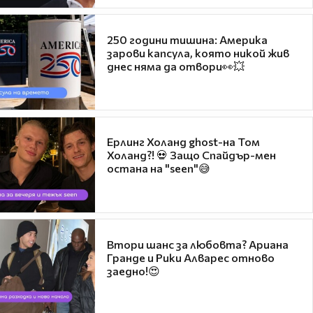
250 години тишина: Америка
зарови капсула, която никой жив
днес няма да отвори👀💥
Ерлинг Холанд ghost-на Том
Холанд?! 💀 Защо Спайдър-мен
остана на "seen"😅
Втори шанс за любовта? Ариана
Гранде и Рики Алварес отново
заедно!😍