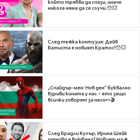
който трябва да спази, иначе
никога няма да се случи.😯💥
След тежка контузия: Дейв
Батиста е новият Кратос!😯💥
„Спайдър-мен: Нов ден“ буквално
взриви кината у нас – ето защо
всички говорят за него👀🎬
След Брадли Купър, Ирина Шейк
отново е влюбена? Новият мъж