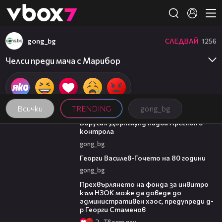
Member of
👾
gong_bg
СЛЕДВАЙ
1256
Челси преди мача с Марибор
Всички
TRENDING
gong_bg
01:12
Борусия Дортмунд надви Арсенал в
контрола
gong_bg
00:35
Георги Василев-Гочето на 80 години
gong_bg
08:42
Прехвърлянето на фонда за инвитро
към НЗОК може да доведе до
административен хаос, предупреди д-
р Георги Стаменов
2
Твоят ден