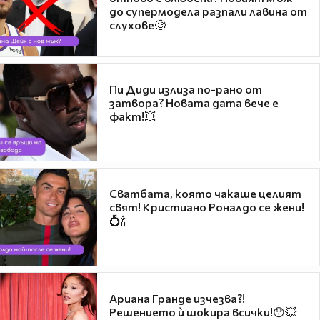
до супермодела разпали лавина от
слухове🧐
Пи Диди излиза по-рано от
затвора? Новата дата вече е
факт!💥
Сватбата, която чакаше целият
свят! Кристиано Роналдо се жени!
💍🍾
Ариана Гранде изчезва?!
Решението ѝ шокира всички!😯💥