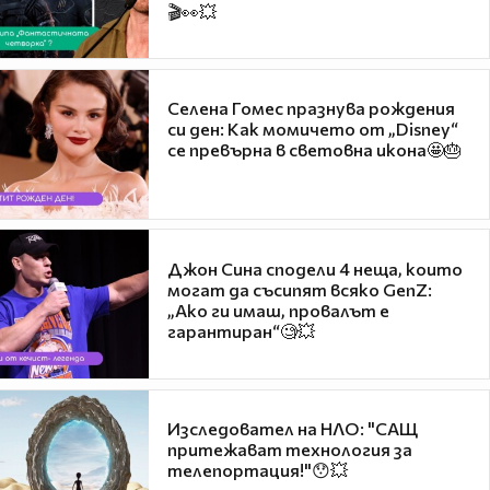
🎬👀💥
Селена Гомес празнува рождения
си ден: Как момичето от „Disney“
се превърна в световна икона🤩🎂
Джон Сина сподели 4 неща, които
могат да съсипят всяко GenZ:
„Ако ги имаш, провалът е
гарантиран“🧐💥
Изследовател на НЛО: "САЩ
притежават технология за
телепортация!"😯💥