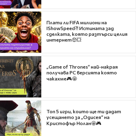
Плати ли FIFA милиони на
IShowSpeed?! Истината зад
сделката, която разтърси целия
интернет🤑💥
„Game of Thrones“ най-накрая
получава PC версията която
чакахме🎮🤩
Топ 5 игри, които ще ти дадат
усещането за „Одисея“ на
Кристофър Нолан🤩🎮