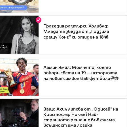
Трагедия разтърси Холивуд:
Младата звезда от „Годзила
срещу Конг“ си отиде на 18🕊️
Ламин Ямал: Момчето, което
покори света на 19 — историята
на новия символ във футбола🤩⚽
Защо Ахил липсва от „Одисей“ на
Кристофър Нолън? Най-
странното решение във филма
всъщност има логика