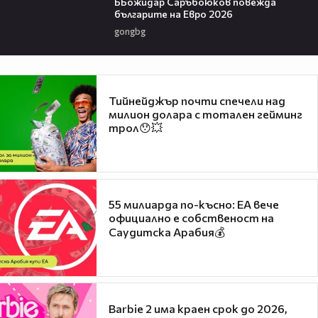
ББожидар Саръбоюков повежда
българите на Евро 2026
gongbg
Тийнейджър почти спечели над
милион долара с тотален гейминг
трол😯💥
55 милиарда по-късно: EA вече
официално е собственост на
Саудитска Арабия💰
Barbie 2 има краен срок до 2026,