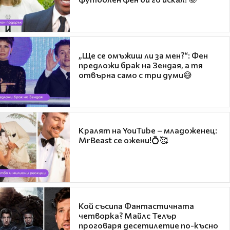
„Ще се омъжиш ли за мен?“: Фен
предложи брак на Зендая, а тя
отвърна само с три думи😅
Кралят на YouTube – младоженец:
MrBeast се ожени!💍🥰
Кой съсипа Фантастичната
четворка? Майлс Телър
проговаря десетилетие по-късно