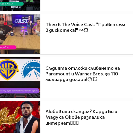
Theo в The Voice Cast: "Правен съм
в дискотека!" 👀💥
Съдията отложи сливането на
Paramount и Warner Bros. за 110
милиарда долара!😯💥
Любов или скандал? Карди Би и
Мадука Окойе разпалиха
интернет❤️‍🔥🔥