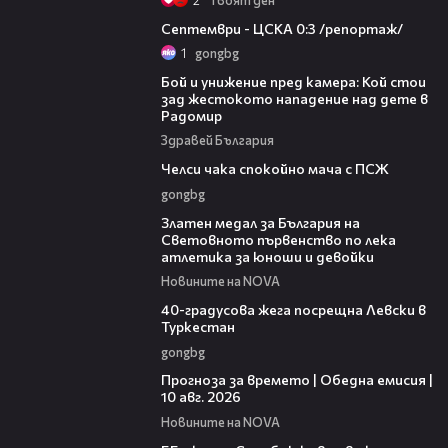
06:08
Септември - ЦСКА 0:3 /репортаж/
1
gongbg
06:12
Бой и унижение пред камера: Кой стои
зад жестокото нападение над дете в
Радомир
Здравей България
03:44
Челси чака спокойно мача с ПСЖ
gongbg
01:02
Златен медал за България на
Световното първенство по лека
атлетика за юноши и девойки
Новините на NOVA
01:10
40-градусова жега посрещна Левски в
Туркестан
gongbg
01:53
Прогноза за времето | Обедна емисия |
10 авг. 2026
Новините на NOVA
01:18