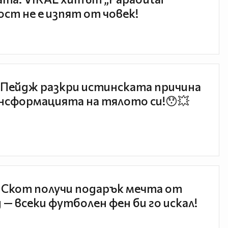
ст не е изпят от човек!
Пейдж разкри истинската причина
нсформацията на тялото си!😯💥
 Скот получи подарък мечта от
 — всеки футболен фен би го искал!