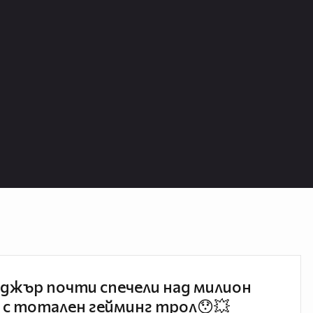
джър почти спечели над милион
 с тотален гейминг трол😯💥