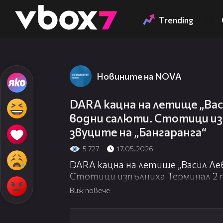
Member of
👾
Trending
Новините на NOVA
DARA кацна на летище „Васи
водни салюти. Стотици из
звуците на „Бангаранга“
5 727
17.05.2026
DARA кацна на летище „Васил Лев
Стотици изпълниха Терминал 2 п
Виж повече
01:47