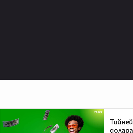
Тийней
долара