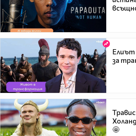
всъщно
Елиът 
за тра
Травис
Холанд
🤩