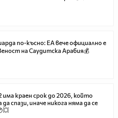
иарда по-късно: EA вече официално е
еност на Саудитска Арабия💰
 2 има краен срок до 2026, който
 да спази, иначе никога няма да се
😯💥