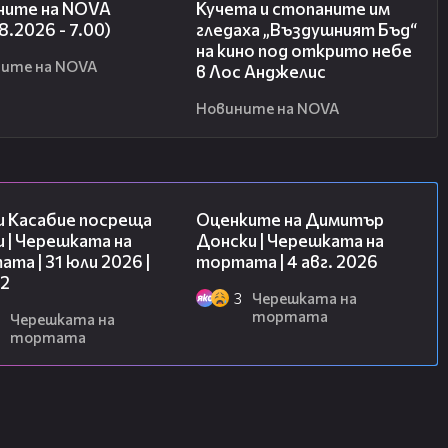
ните на NOVA
Кучета и стопаните им
8.2026 - 7.00)
гледаха „Въздушният Бъд“
на кино под открито небе
ите на NOVA
в Лос Анджелис
Новините на NOVA
16:45
16:45
и Касабие посреща
Оценките на Димитър
 | Черешката на
Донски | Черешката на
та | 31 юли 2026 |
тортата | 4 авг. 2026
 2
3
Черешката на
тортата
Черешката на
тортата