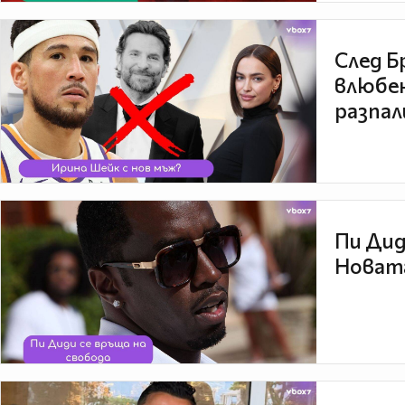
След Б
влюбен
разпал
Пи Дид
Новата