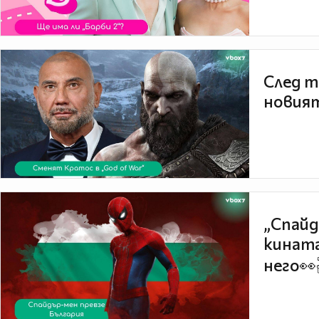
След т
новият
„Спайд
кината
него👀