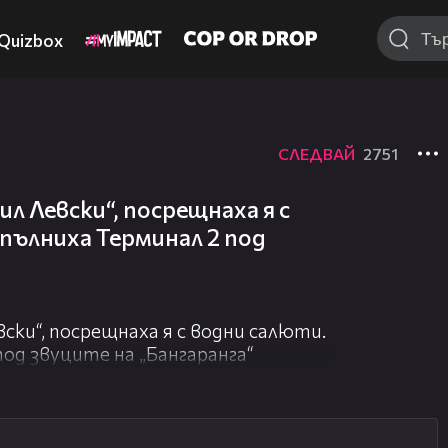
Quizbox
СЛЕДВАЙ
2751
л Левски“, посрещнаха я с
пълниха Терминал 2 под
ски“, посрещнаха я с водни салюти.
од звуците на „Бангаранга“
05:35
00:51