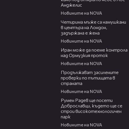
Анджелис
Новините на NOVA
00:39
Четирима мъже са намушкани
в центъра на Лондон,
задържана е жена
Новините на NOVA
00:52
Иран може да поеме контрола
над Ормузкия проток
Новините на NOVA
00:44
Продължават засилените
проверки по пътищата в
страната
Новините на NOVA
00:45
Румен Радев ще посети
Доброславци, където ще се
строи високотехнологичен
парк
Новините на NOVA
00:37