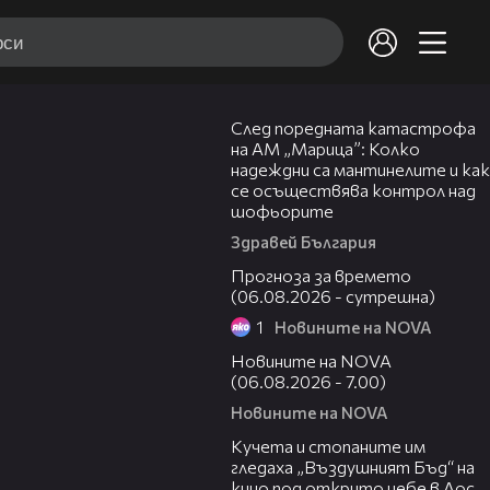
05:06
След поредната катастрофа
на АМ „Марица”: Колко
надеждни са мантинелите и как
се осъществява контрол над
шофьорите
Здравей България
01:47
Прогноза за времето
(06.08.2026 - сутрешна)
1
Новините на NOVA
05:35
Новините на NOVA
(06.08.2026 - 7.00)
Новините на NOVA
00:51
Кучета и стопаните им
гледаха „Въздушният Бъд“ на
кино под открито небе в Лос