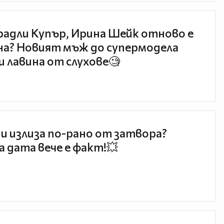
радли Купър, Ирина Шейк отново е
а? Новият мъж до супермодела
и лавина от слухове🧐
и излиза по-рано от затвора?
 дата вече е факт!💥