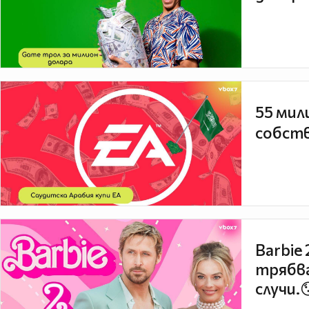
55 мил
собств
Barbie
трябва
случи.