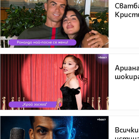
Сватба
Кристи
Ариана
шокира
Всички
истина