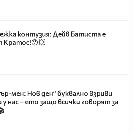
ежка контузия: Дейв Батиста е
 Кратос!😯💥
ър-мен: Нов ден“ буквално взриви
 у нас – ето защо всички говорят за
🎬