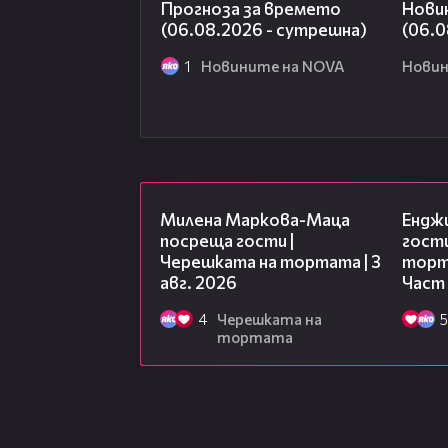
Прогноза за времето
Нови
(06.08.2026 - сутрешна)
(06.0
1
Новините на NOVA
Новин
20:17
Милена Маркова-Маца
Ендж
посреща гости |
гости
Черешката на тортата | 3
торта
авг. 2026
Част
4
Черешката на
5
тортата