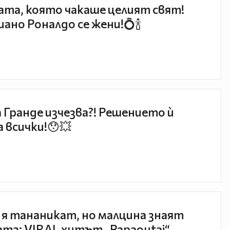
та, която чакаше целият свят!
ано Роналдо се жени!💍🍾
 Гранде изчезва?! Решението ѝ
 всички!😯💥
 я тананикат, но малцина знаят
та: VIRAL хитът „Papaoutai“