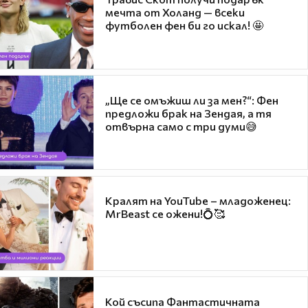
мечта от Холанд — всеки
футболен фен би го искал! 🤩
„Ще се омъжиш ли за мен?“: Фен
предложи брак на Зендая, а тя
отвърна само с три думи😅
Кралят на YouTube – младоженец:
MrBeast се ожени!💍🥰
Кой съсипа Фантастичната