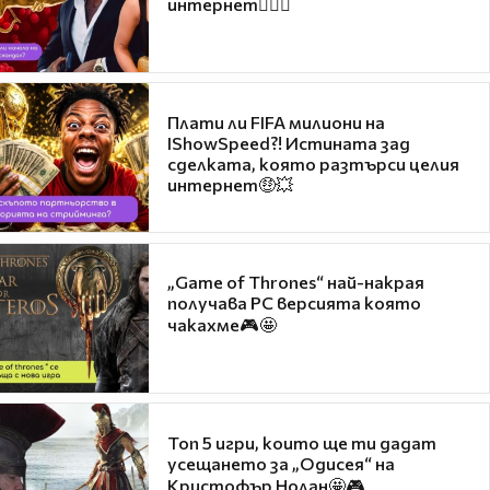
интернет❤️‍🔥🔥
Плати ли FIFA милиони на
IShowSpeed?! Истината зад
сделката, която разтърси целия
интернет🤑💥
„Game of Thrones“ най-накрая
получава PC версията която
чакахме🎮🤩
Топ 5 игри, които ще ти дадат
усещането за „Одисея“ на
Кристофър Нолан🤩🎮