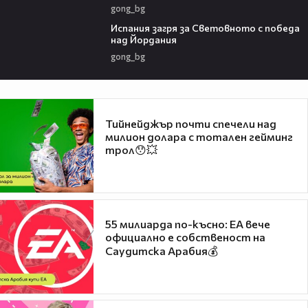
gong_bg
00:56
Испания загря за Световното с победа
над Йордания
gong_bg
Тийнейджър почти спечели над
милион долара с тотален гейминг
трол😯💥
55 милиарда по-късно: EA вече
официално е собственост на
Саудитска Арабия💰