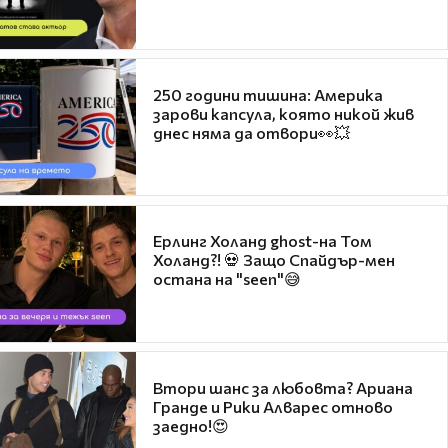
250 години тишина: Америка
зарови капсула, която никой жив
днес няма да отвори👀💥
Ерлинг Холанд ghost-на Том
Холанд?! 💀 Защо Спайдър-мен
остана на "seen"😅
Втори шанс за любовта? Ариана
Гранде и Рики Алварес отново
заедно!😍