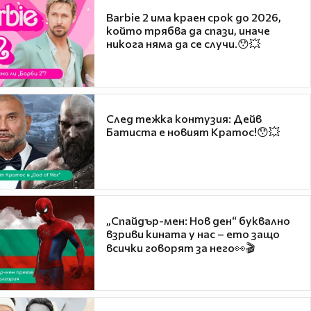
Barbie 2 има краен срок до 2026,
който трябва да спази, иначе
никога няма да се случи.😯💥
След тежка контузия: Дейв
Батиста е новият Кратос!😯💥
„Спайдър-мен: Нов ден“ буквално
взриви кината у нас – ето защо
всички говорят за него👀🎬