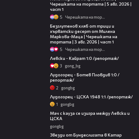
Черешката на тортата | 5 авг. 2026 |
част 1
5
Черешката на тортата
16:02
Безглутенов хляб от трици и
хърватски десерт от Милена
Маркова-Маца | Черешката на
тортата | 3 авг. 2026 | част 1
5
Черешката на тортата
05:57
Левски - Кайрат 1:0 /репортаж/
3
gong_bg
07:42
Лудогорец - Ботев Пловдив 1:0 /
репортаж/
2
gongbg
09:02
Лудогорец - ЦСКА 1948 1:1 /репортаж/
1
gongbg
00:55
Мач с кауза се изигра между Левски и
ЦСКА
gongbg
03:00
Звезди от Бундеслигата в Катар