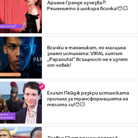
Ариана Гранде изчезва?!
Решението ѝ шокира всички!😯💥
Всички я тананикат, но малцина
знаят истината: VIRAL хитът
„Papaoutai“ всъщност не е изпят
от човек!
Елиът Пейдж разкри истинската
причина за трансформацията на
тялото си!😯💥
Травис Скот получи подарък