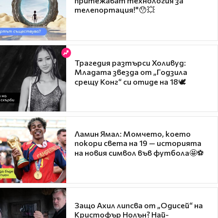
притежават технология за
телепортация!"😯💥
Трагедия разтърси Холивуд:
Младата звезда от „Годзила
срещу Конг“ си отиде на 18🕊️
Ламин Ямал: Момчето, което
покори света на 19 — историята
на новия символ във футбола🤩⚽
Защо Ахил липсва от „Одисей“ на
Кристофър Нолън? Най-