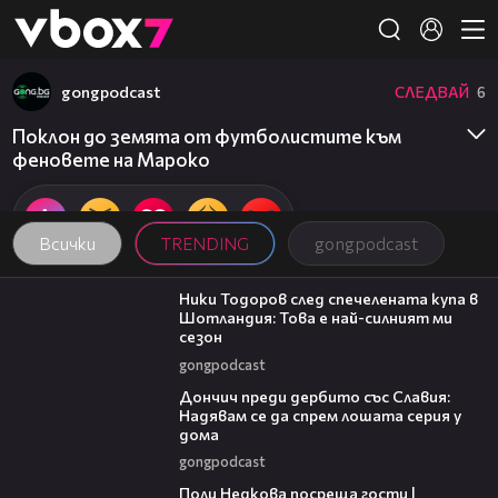
Member of
👾
gongpodcast
СЛЕДВАЙ
6
Поклон до земята от футболистите към
феновете на Мароко
Всички
TRENDING
gongpodcast
17:33
Ники Тодоров след спечелената купа в
Шотландия: Това е най-силният ми
сезон
gongpodcast
20:02
Дончич преди дербито със Славия:
Надявам се да спрем лошата серия у
дома
gongpodcast
19:25
Поли Недкова посреща гости |