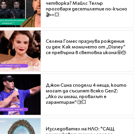
четворка? Майлс Телър
проговаря десетилетие по-късно
🎬👀💥
Селена Гомес празнува рождения
си ден: Как момичето от „Disney“
се превърна в световна икона🤩🎂
Джон Сина сподели 4 неща, които
могат да съсипят всяко GenZ:
„Ако ги имаш, провалът е
гарантиран“🧐💥
Изследовател на НЛО: "САЩ