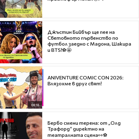
Джъстин Бийбър ще пее на
Световното първенство по
футбол заедно с Мадона, Шакира
и BTS!⚽🤩
ANIVENTURE COMIC CON 2026:
Влязохме в друг свят!
08:16
Бербо смени терена: от „Олд
Трафорд“ директно на
театралната сцена👀⚽