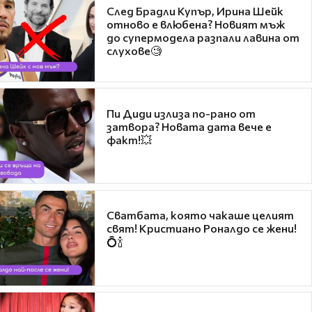
След Брадли Купър, Ирина Шейк
отново е влюбена? Новият мъж
до супермодела разпали лавина от
слухове🧐
Пи Диди излиза по-рано от
затвора? Новата дата вече е
факт!💥
Сватбата, която чакаше целият
свят! Кристиано Роналдо се жени!
💍🍾