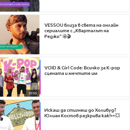
VESSOU влиза в света на онлайн
сериалите с „Кварталът на
Реджо“ 🤩🎬
VOID & Girl Code: Всичко за K-pop
сцената и мечтите им
07:50
Искаш да стигнеш до Холивуд?
Юлиан Костов разкрива как!👀💥