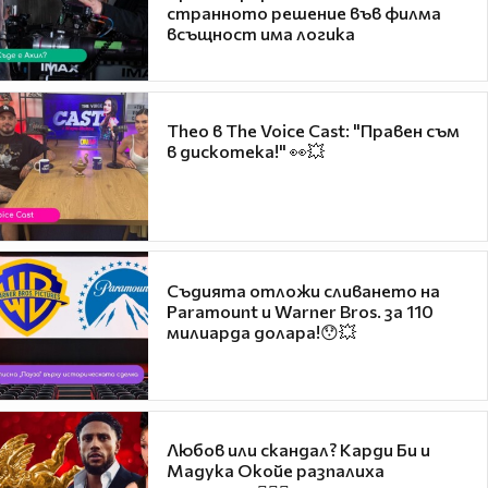
странното решение във филма
всъщност има логика
Theo в The Voice Cast: "Правен съм
в дискотека!" 👀💥
Съдията отложи сливането на
Paramount и Warner Bros. за 110
милиарда долара!😯💥
Любов или скандал? Карди Би и
Мадука Окойе разпалиха