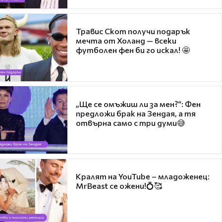
Травис Скот получи подарък
мечта от Холанд — всеки
футболен фен би го искал! 🤩
„Ще се омъжиш ли за мен?“: Фен
предложи брак на Зендая, а тя
отвърна само с три думи😅
Кралят на YouTube – младоженец:
MrBeast се ожени!💍🥰