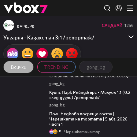
Member of
👾
gong_bg
СЛЕДВАЙ
1256
Унгария - Казахстан 3:1 /репортаж/
Всички
TRENDING
gong_bg
04:09
Спортни новини на NOVA (8.08.2026)
gong_bg
08:50
Куинс Парк Рейнджърс - Милуол 1:1 (0:2
след дузпи) /репортаж/
gong_bg
19:25
Поли Недкова посреща гости |
Черешката на тортата | 5 авг. 2026 |
част 1
5
Черешката на тортата
16:02