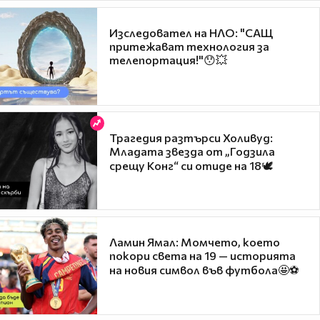
Изследовател на НЛО: "САЩ
притежават технология за
телепортация!"😯💥
Трагедия разтърси Холивуд:
Младата звезда от „Годзила
срещу Конг“ си отиде на 18🕊️
Ламин Ямал: Момчето, което
покори света на 19 — историята
на новия символ във футбола🤩⚽