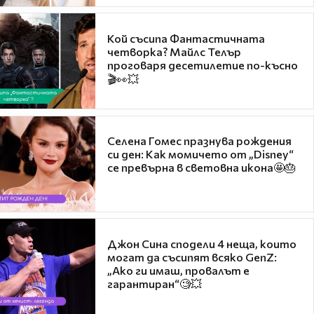
Кой съсипа Фантастичната
четворка? Майлс Телър
проговаря десетилетие по-късно
🎬👀💥
Селена Гомес празнува рождения
си ден: Как момичето от „Disney“
се превърна в световна икона🤩🎂
Джон Сина сподели 4 неща, които
могат да съсипят всяко GenZ:
„Ако ги имаш, провалът е
гарантиран“🧐💥