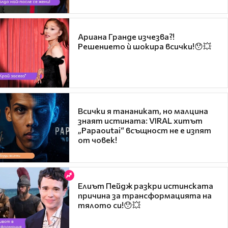
Ариана Гранде изчезва?!
Решението ѝ шокира всички!😯💥
Всички я тананикат, но малцина
знаят истината: VIRAL хитът
„Papaoutai“ всъщност не е изпят
от човек!
Елиът Пейдж разкри истинската
причина за трансформацията на
тялото си!😯💥