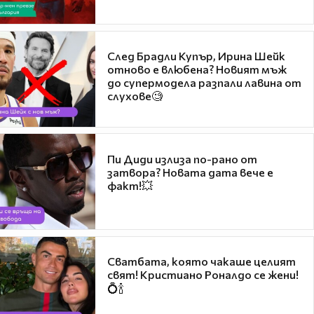
След Брадли Купър, Ирина Шейк
отново е влюбена? Новият мъж
до супермодела разпали лавина от
слухове🧐
Пи Диди излиза по-рано от
затвора? Новата дата вече е
факт!💥
Сватбата, която чакаше целият
свят! Кристиано Роналдо се жени!
💍🍾