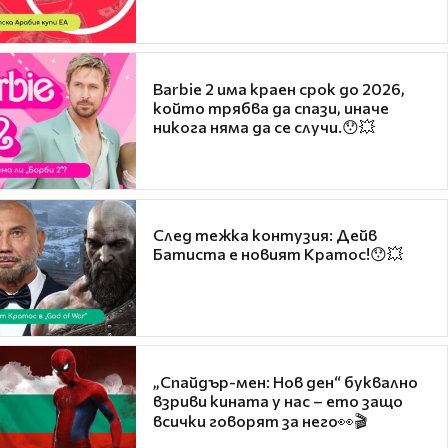
Barbie 2 има краен срок до 2026,
който трябва да спази, иначе
никога няма да се случи.😯💥
След тежка контузия: Дейв
Батиста е новият Кратос!😯💥
„Спайдър-мен: Нов ден“ буквално
взриви кината у нас – ето защо
всички говорят за него👀🎬