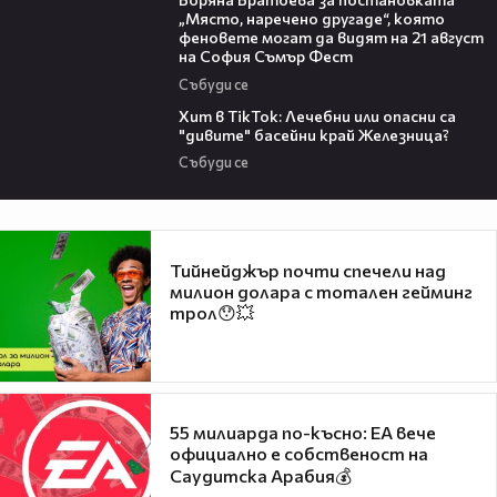
„Място, наречено другаде“, която
феновете могат да видят на 21 август
на София Съмър Фест
Събуди се
05:33
Хит в TikTok: Лечебни или опасни са
"дивите" басейни край Железница?
Събуди се
Тийнейджър почти спечели над
милион долара с тотален гейминг
трол😯💥
55 милиарда по-късно: EA вече
официално е собственост на
Саудитска Арабия💰