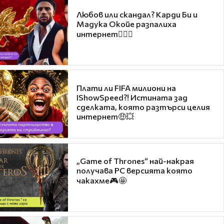
Любов или скандал? Карди Би и
Мадука Окойе разпалиха
интернет❤️‍🔥🔥
Плати ли FIFA милиони на
IShowSpeed?! Истината зад
сделката, която разтърси целия
интернет🤑💥
„Game of Thrones“ най-накрая
получава PC версията която
чакахме🎮🤩