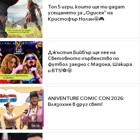
Топ 5 игри, които ще ти дадат
усещането за „Одисея“ на
Кристофър Нолан🤩🎮
Джъстин Бийбър ще пее на
Световното първенство по
футбол заедно с Мадона, Шакира
и BTS!⚽🤩
ANIVENTURE COMIC CON 2026:
Влязохме в друг свят!
08:16