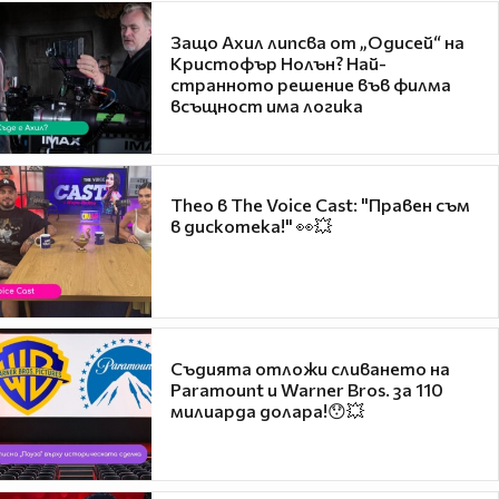
Защо Ахил липсва от „Одисей“ на
Кристофър Нолън? Най-
странното решение във филма
всъщност има логика
Theo в The Voice Cast: "Правен съм
в дискотека!" 👀💥
Съдията отложи сливането на
Paramount и Warner Bros. за 110
милиарда долара!😯💥