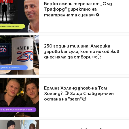
Бербо смени терена: от „Олд
Трафорд“ директно на
театралната сцена👀⚽
250 години тишина: Америка
зарови капсула, която никой жив
днес няма да отвори👀💥
Ерлинг Холанд ghost-на Том
Холанд?! 💀 Защо Спайдър-мен
остана на "seen"😅