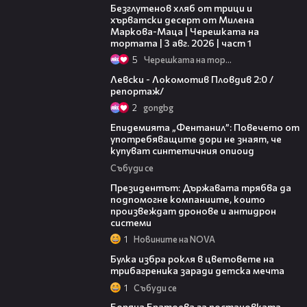
Безглутенов хляб от трици и
хърватски десерт от Милена
Маркова-Маца | Черешката на
тортата | 3 авг. 2026 | част 1
5
Черешката на тортата
06:10
Левски - Локомотив Пловдив 2:0 /
репортаж/
2
gongbg
13:48
Епидемията „Фентанил”: Повечето от
употребяващите дори не знаят, че
купуват синтетичния опиоид
Събуди се
07:12
Президентът: Държавата трябва да
подпомогне компаниите, които
произвеждат дронове и антидрон
системи
1
Новините на NOVA
05:08
Булка избра рокля в цветовете на
трибагреника заради детска мечта
1
Събуди се
11:27
Боряна Братоева за постановката