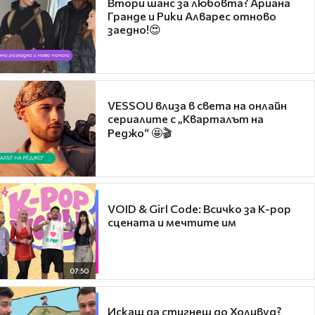
Втори шанс за любовта? Ариана
Гранде и Рики Алварес отново
заедно!😍
VESSOU влиза в света на онлайн
сериалите с „Кварталът на
Реджо“ 🤩🎬
VOID & Girl Code: Всичко за K-pop
сцената и мечтите им
07:50
Искаш да стигнеш до Холивуд?