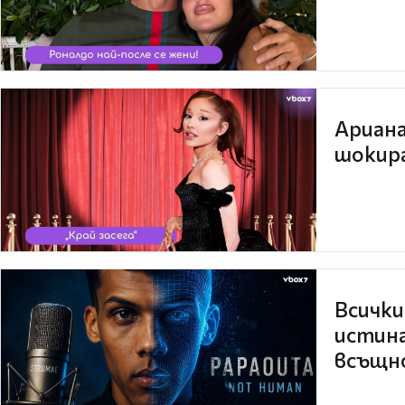
Ариана
шокира
Всички
истина
всъщно