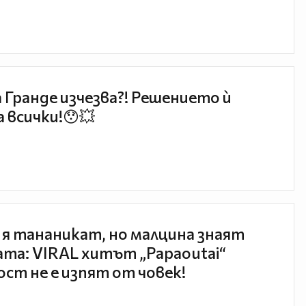
 Гранде изчезва?! Решението ѝ
 всички!😯💥
 я тананикат, но малцина знаят
та: VIRAL хитът „Papaoutai“
ст не е изпят от човек!