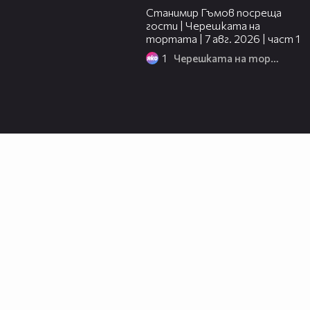
Станимир Гъмов посреща
гости | Черешката на
тортата | 7 авг. 2026 | част 1
1
Черешката на тортата