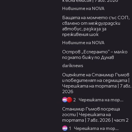
Новините на NOVA
00:30
Бащата на момчето със СОП,
свалено от междуградски
автобус, разказа за
преживения шок
Новините на NOVA
00:04
Остров „Есперанто“ – малко
познато бижу по Дунав
dariknews
02:15
Оценките на Станимир Гъмов
и победителят на седмицата |
Черешката на тортата | 7 авг.
2026
2
Черешката на тортата
12:30
Станимир Гъмов посреща
гости | Черешката на
тортата | 7 авг. 2026 | част 2
1
Черешката на тортата
16:22