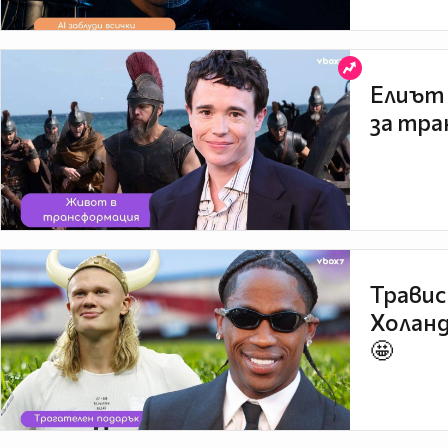
Елиът 
за тра
Травис
Холанд
🤩