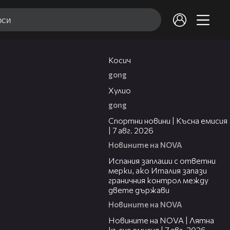
10:17
Косич
gong
09:40
Хулио
gong
03:46
Спортни новини | Късна емисия
| 7 авг. 2026
Новините на NOVA
00:51
Испания заплаши с ответни
мерки, ако Италия запази
граничния контрол между
двете държави
Новините на NOVA
21:18
Новините на NOVA | Лятна
късна емисия | 7 авг. 2026