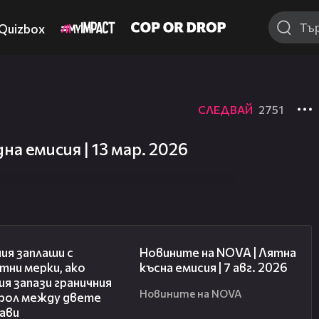
Quizbox
СЛЕДВАЙ
2751
на емисия | 13 мар. 2026
00:51
21:18
ия заплаши с
Новините на NOVA | Лятна
тни мерки, ако
късна емисия | 7 авг. 2026
я запази граничния
Новините на NOVA
рол между двете
ави