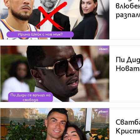
влюбен
разпал
Пи Дид
Новата
Сватба
Кристи