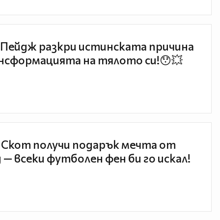
Пейдж разкри истинската причина
нсформацията на тялото си!😯💥
 Скот получи подарък мечта от
 — всеки футболен фен би го искал!