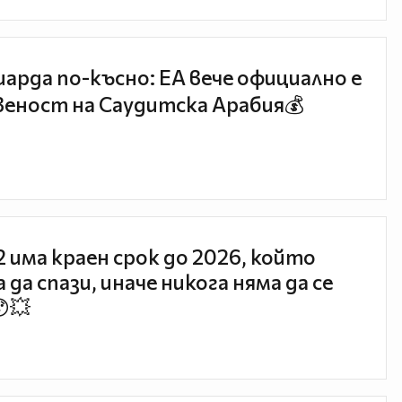
иарда по-късно: EA вече официално е
еност на Саудитска Арабия💰
 2 има краен срок до 2026, който
 да спази, иначе никога няма да се
😯💥