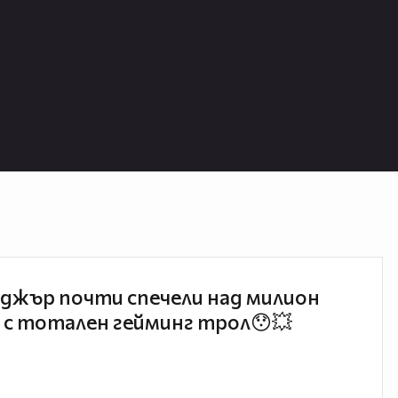
джър почти спечели над милион
 с тотален гейминг трол😯💥