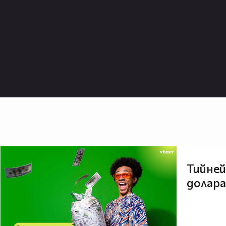
Тийней
долара