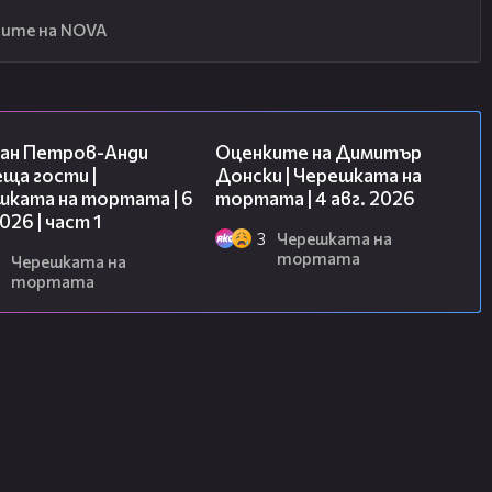
ите на NOVA
19:09
16:45
ан Петров-Анди
Оценките на Димитър
ща гости |
Донски | Черешката на
шката на тортата | 6
тортата | 4 авг. 2026
2026 | част 1
3
Черешката на
тортата
Черешката на
тортата