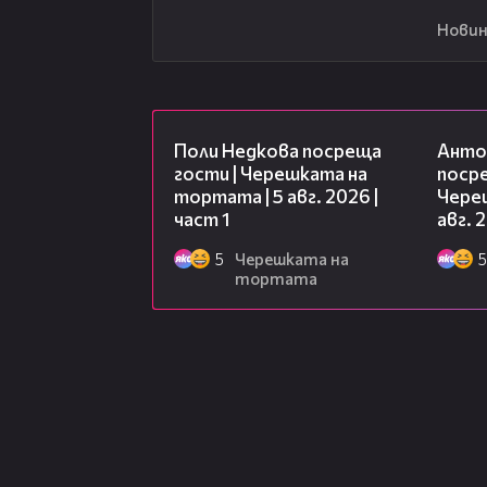
Новин
19:25
Поли Недкова посреща
Анто
гости | Черешката на
посре
тортата | 5 авг. 2026 |
Чере
част 1
авг. 
5
Черешката на
5
тортата