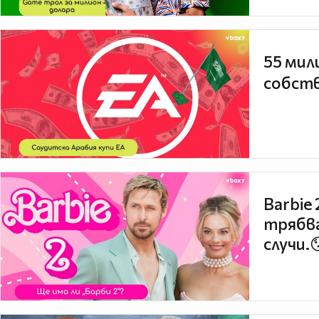
55 мил
собств
Barbie
трябва
случи.