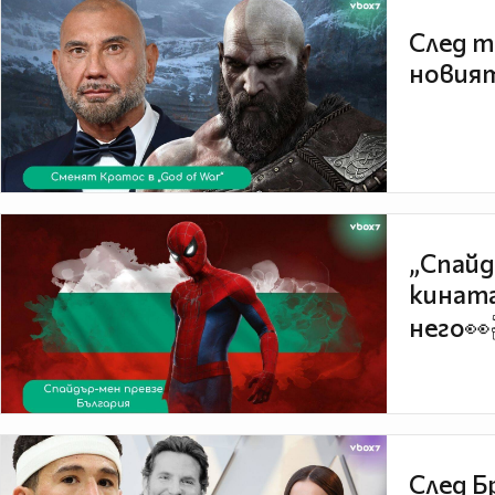
След т
новият
„Спайд
кината
него👀
След Б