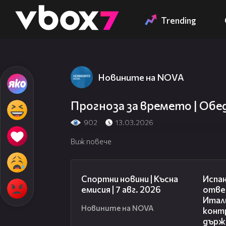
Member of
👾
Trending
Новините на NOVA
Прогноза за времето | Обед
902
13.03.2026
Виж повече
03:46
Спортни новини | Късна
Испан
емисия | 7 авг. 2026
отве
Итали
Новините на NOVA
конт
държ