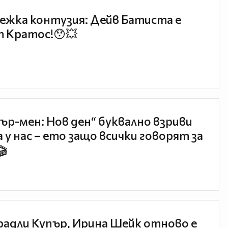
ежка контузия: Дейв Батиста е
 Кратос!😯💥
ър-мен: Нов ден“ буквално взриви
 у нас – ето защо всички говорят за
🎬
радли Купър, Ирина Шейк отново е