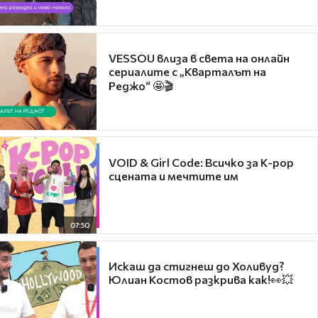
VESSOU влиза в света на онлайн
сериалите с „Кварталът на
Реджо“ 🤩🎬
VOID & Girl Code: Всичко за K-pop
сцената и мечтите им
07:50
Искаш да стигнеш до Холивуд?
Юлиан Костов разкрива как!👀💥