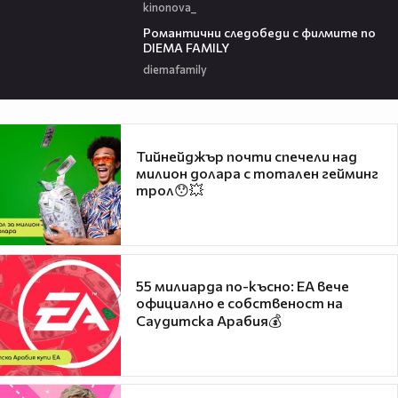
kinonova_
00:31
Романтични следобеди с филмите по
DIEMA FAMILY
diemafamily
Тийнейджър почти спечели над
милион долара с тотален гейминг
трол😯💥
55 милиарда по-късно: EA вече
официално е собственост на
Саудитска Арабия💰