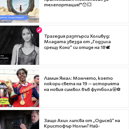
телепортация!"😯💥
Трагедия разтърси Холивуд:
Младата звезда от „Годзила
срещу Конг“ си отиде на 18🕊️
Ламин Ямал: Момчето, което
покори света на 19 — историята
на новия символ във футбола🤩⚽
Защо Ахил липсва от „Одисей“ на
Кристофър Нолън? Най-