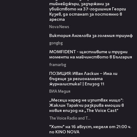
тийнейджъри, задържани за
убийството на 37-годишния Георги
Кузев, да останат за постоянно в
ареста
Nova News
00:33
Виктория Ангелова за големия триумф
gongbg
37:07
MOMFIDENT - щастливите и трудни
моменти на майчинството в България
framarbg
39:29
ПОЗИЦИЯ: Иван Ласкин – Има ли
бъдеще за регионалната
журналистика? | Епизод 11
ВИА Медия
01:13:23
„Месеци наред не изпитвах нищо“:
Жаклин Таракчи разкрива емоции в
новия епизод на „The Voice Cast“
The Voice Radio and TV Bulgaria
00:30
"Хитч" на 16 август, неделя от 21:00 ч.
по KINO NOVA