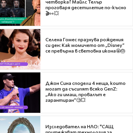
четворка? Майлс Телър
проговаря десетилетие по-късно
🎬👀💥
Селена Гомес празнува рождения
си ден: Как момичето от „Disney“
се превърна в световна икона🤩🎂
Джон Сина сподели 4 неща, които
могат да съсипят всяко GenZ:
„Ако ги имаш, провалът е
гарантиран“🧐💥
Изследовател на НЛО: "САЩ
притежават технология за