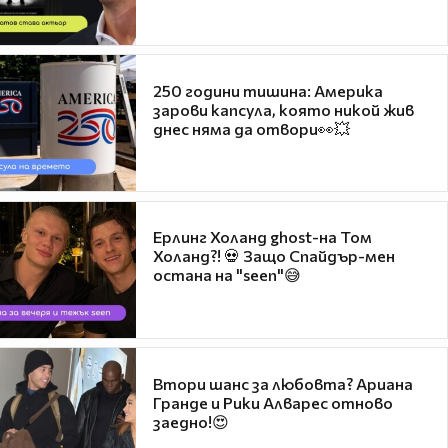
250 години тишина: Америка
зарови капсула, която никой жив
днес няма да отвори👀💥
Ерлинг Холанд ghost-на Том
Холанд?! 💀 Защо Спайдър-мен
остана на "seen"😅
Втори шанс за любовта? Ариана
Гранде и Рики Алварес отново
заедно!😍