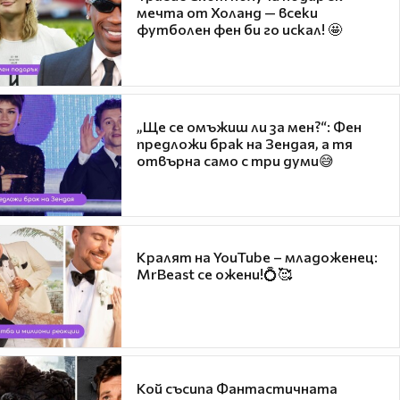
мечта от Холанд — всеки
футболен фен би го искал! 🤩
„Ще се омъжиш ли за мен?“: Фен
предложи брак на Зендая, а тя
отвърна само с три думи😅
Кралят на YouTube – младоженец:
MrBeast се ожени!💍🥰
Кой съсипа Фантастичната