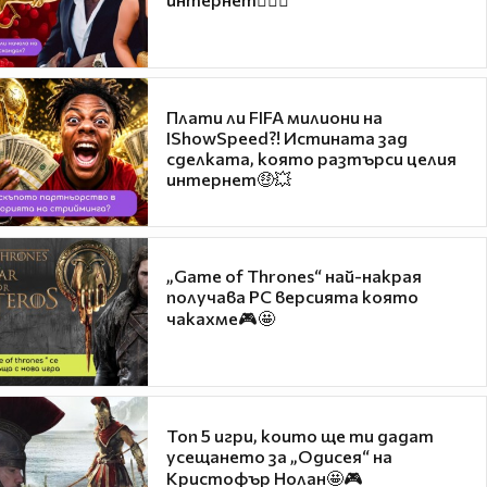
Плати ли FIFA милиони на
IShowSpeed?! Истината зад
сделката, която разтърси целия
интернет🤑💥
„Game of Thrones“ най-накрая
получава PC версията която
чакахме🎮🤩
Топ 5 игри, които ще ти дадат
усещането за „Одисея“ на
Кристофър Нолан🤩🎮