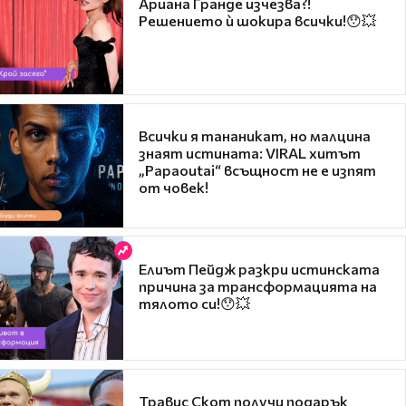
Ариана Гранде изчезва?!
Решението ѝ шокира всички!😯💥
Всички я тананикат, но малцина
знаят истината: VIRAL хитът
„Papaoutai“ всъщност не е изпят
от човек!
Елиът Пейдж разкри истинската
причина за трансформацията на
тялото си!😯💥
Травис Скот получи подарък