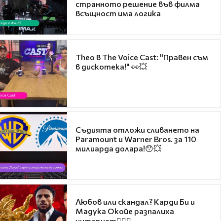
странното решение във филма
всъщност има логика
Theo в The Voice Cast: "Правен съм
в дискотека!" 👀💥
Съдията отложи сливането на
Paramount и Warner Bros. за 110
милиарда долара!😯💥
Любов или скандал? Карди Би и
Мадука Окойе разпалиха
интернет❤️‍🔥🔥