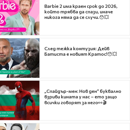
Barbie 2 има краен срок до 2026,
който трябва да спази, иначе
никога няма да се случи.😯💥
След тежка контузия: Дейв
Батиста е новият Кратос!😯💥
„Спайдър-мен: Нов ден“ буквално
взриви кината у нас – ето защо
всички говорят за него👀🎬