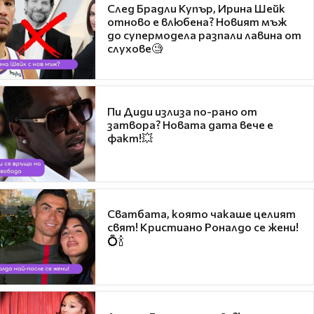
След Брадли Купър, Ирина Шейк
отново е влюбена? Новият мъж
до супермодела разпали лавина от
слухове🧐
Пи Диди излиза по-рано от
затвора? Новата дата вече е
факт!💥
Сватбата, която чакаше целият
свят! Кристиано Роналдо се жени!
💍🍾