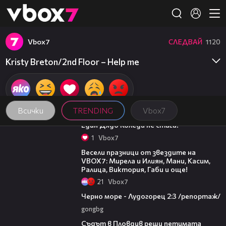
Member of
👾
Vbоx7
СЛЕДВАЙ
1120
Kristy Breton/2nd Floor – Help me
Всички
TRENDING
Vbоx7
00:07
Един Дядо Коледа не стига!
1
Vbоx7
03:02
Весели празници от звездите на
VBOX7: Мирела и Илиян, Мани, Касим,
Ралица, Виктория, Габи и още!
21
Vbоx7
06:06
Черно море - Лудогорец 2:3 /репортаж/
gongbg
01:34
Съдът в Пловдив реши петимата