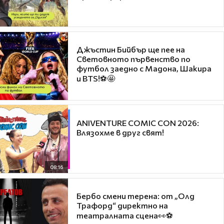
Джъстин Бийбър ще пее на
Световното първенство по
футбол заедно с Мадона, Шакира
и BTS!⚽🤩
ANIVENTURE COMIC CON 2026:
Влязохме в друг свят!
08:16
Бербо смени терена: от „Олд
Трафорд“ директно на
театралната сцена👀⚽