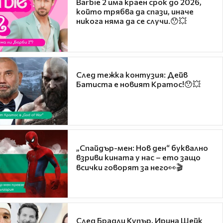
Barbie 2 има краен срок до 2026,
който трябва да спази, иначе
никога няма да се случи.😯💥
След тежка контузия: Дейв
Батиста е новият Кратос!😯💥
„Спайдър-мен: Нов ден“ буквално
взриви кината у нас – ето защо
всички говорят за него👀🎬
След Брадли Купър, Ирина Шейк