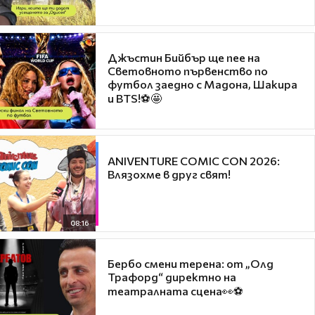
Джъстин Бийбър ще пее на
Световното първенство по
футбол заедно с Мадона, Шакира
и BTS!⚽🤩
ANIVENTURE COMIC CON 2026:
Влязохме в друг свят!
08:16
Бербо смени терена: от „Олд
Трафорд“ директно на
театралната сцена👀⚽