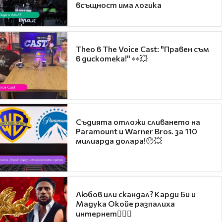
всъщност има логика
Theo в The Voice Cast: "Правен съм
в дискотека!" 👀💥
Съдията отложи сливането на
Paramount и Warner Bros. за 110
милиарда долара!😯💥
Любов или скандал? Карди Би и
Мадука Окойе разпалиха
интернет❤️‍🔥🔥