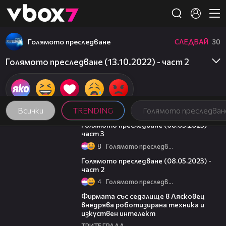
Member of
👾
Голямото преследване
СЛЕДВАЙ
30
Голямото преследване (13.10.2022) - част 2
Всички
TRENDING
Голямото преследван
09:13
Голямото преследване (08.05.2023) -
част 3
8
Голямото преследване
26:42
Голямото преследване (08.05.2023) -
част 2
4
Голямото преследване
00:06
Фирмата със седалище в Лясковец
внедрява роботизирана техника и
изкуствен интелект
ТРИТЕ ГРАДА