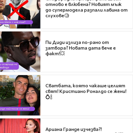
отново е влюбена? Новият мъж
до супермодела разпали лавина от
слухове🧐
Пи Диди излиза по-рано от
затвора? Новата дата вече е
факт!💥
Сватбата, която чакаше целият
свят! Кристиано Роналдо се жени!
💍🍾
Ариана Гранде изчезва?!