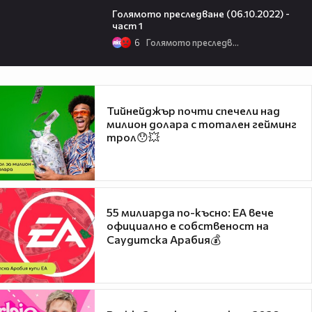
Голямото преследване (06.10.2022) -
част 1
6
Голямото преследване
Тийнейджър почти спечели над
милион долара с тотален гейминг
трол😯💥
55 милиарда по-късно: EA вече
официално е собственост на
Саудитска Арабия💰