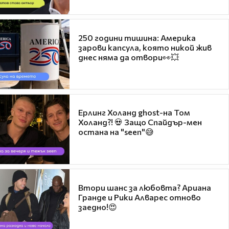
250 години тишина: Америка
зарови капсула, която никой жив
днес няма да отвори👀💥
Ерлинг Холанд ghost-на Том
Холанд?! 💀 Защо Спайдър-мен
остана на "seen"😅
Втори шанс за любовта? Ариана
Гранде и Рики Алварес отново
заедно!😍