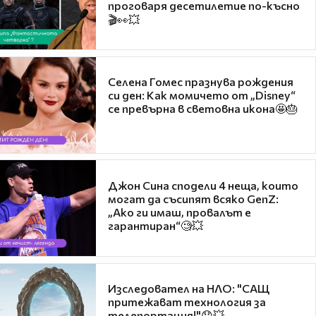
проговаря десетилетие по-късно
🎬👀💥
Селена Гомес празнува рождения
си ден: Как момичето от „Disney“
се превърна в световна икона🤩🎂
Джон Сина сподели 4 неща, които
могат да съсипят всяко GenZ:
„Ако ги имаш, провалът е
гарантиран“🧐💥
Изследовател на НЛО: "САЩ
притежават технология за
телепортация!"😯💥