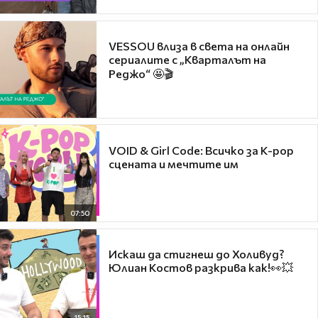
VESSOU влиза в света на онлайн
сериалите с „Кварталът на
Реджо“ 🤩🎬
VOID & Girl Code: Всичко за K-pop
сцената и мечтите им
07:50
Искаш да стигнеш до Холивуд?
Юлиан Костов разкрива как!👀💥
15:15