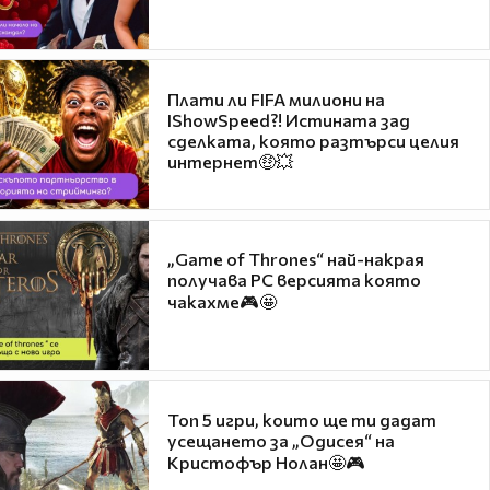
Плати ли FIFA милиони на
IShowSpeed?! Истината зад
сделката, която разтърси целия
интернет🤑💥
„Game of Thrones“ най-накрая
получава PC версията която
чакахме🎮🤩
Топ 5 игри, които ще ти дадат
усещането за „Одисея“ на
Кристофър Нолан🤩🎮