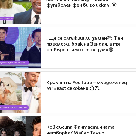
футболен фен би го искал! 🤩
„Ще се омъжиш ли за мен?“: Фен
предложи брак на Зендая, а тя
отвърна само с три думи😅
Кралят на YouTube – младоженец:
MrBeast се ожени!💍🥰
Кой съсипа Фантастичната
четворка? Майлс Телър