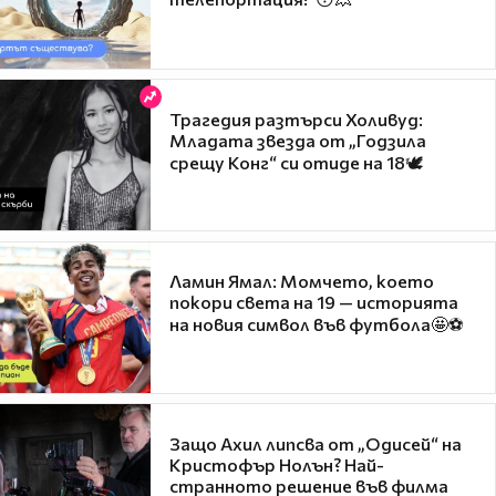
Трагедия разтърси Холивуд:
Младата звезда от „Годзила
срещу Конг“ си отиде на 18🕊️
Ламин Ямал: Момчето, което
покори света на 19 — историята
на новия символ във футбола🤩⚽
Защо Ахил липсва от „Одисей“ на
Кристофър Нолън? Най-
странното решение във филма