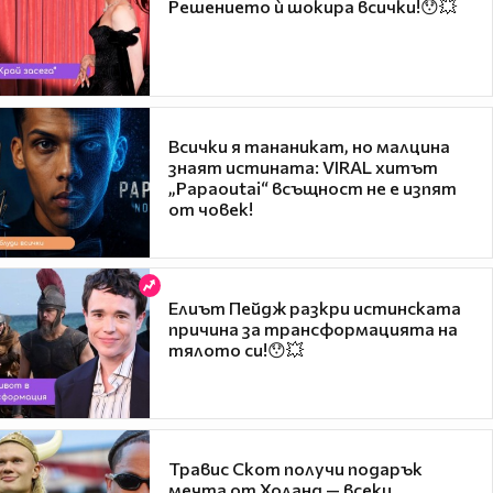
Решението ѝ шокира всички!😯💥
Всички я тананикат, но малцина
знаят истината: VIRAL хитът
„Papaoutai“ всъщност не е изпят
от човек!
Елиът Пейдж разкри истинската
причина за трансформацията на
тялото си!😯💥
Травис Скот получи подарък
мечта от Холанд — всеки