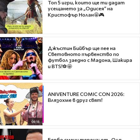
Топ 5 игри, които ще ти дадат
усещането за „Одисея“ на
Кристофър Нолан🤩🎮
Джъстин Бийбър ще пее на
Световното първенство по
футбол заедно с Мадона, Шакира
и BTS!⚽🤩
ANIVENTURE COMIC CON 2026:
Влязохме в друг свят!
08:16
Бербо смени терена: от „Олд