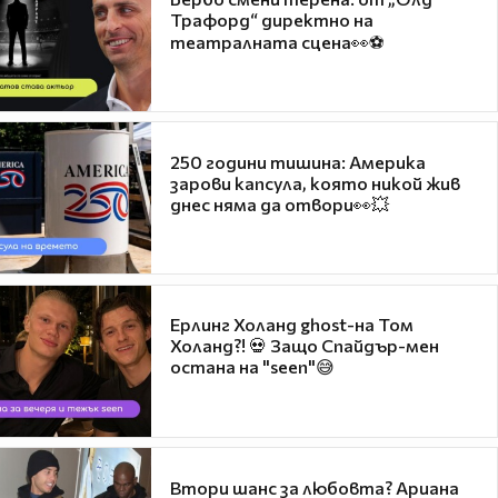
Трафорд“ директно на
театралната сцена👀⚽
250 години тишина: Америка
зарови капсула, която никой жив
днес няма да отвори👀💥
Ерлинг Холанд ghost-на Том
Холанд?! 💀 Защо Спайдър-мен
остана на "seen"😅
Втори шанс за любовта? Ариана