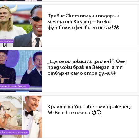
Травис Скот получи подарък
мечта от Холанд — всеки
футболен фен би го искал! 🤩
„Ще се омъжиш ли за мен?“: Фен
предложи брак на Зендая, а тя
отвърна само с три думи😅
Кралят на YouTube – младоженец:
MrBeast се ожени!💍🥰