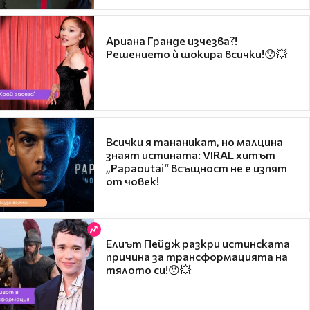
Ариана Гранде изчезва?!
Решението ѝ шокира всички!😯💥
Всички я тананикат, но малцина
знаят истината: VIRAL хитът
„Papaoutai“ всъщност не е изпят
от човек!
Елиът Пейдж разкри истинската
причина за трансформацията на
тялото си!😯💥