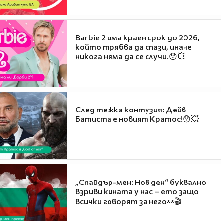
Barbie 2 има краен срок до 2026,
който трябва да спази, иначе
никога няма да се случи.😯💥
След тежка контузия: Дейв
Батиста е новият Кратос!😯💥
„Спайдър-мен: Нов ден“ буквално
взриви кината у нас – ето защо
всички говорят за него👀🎬