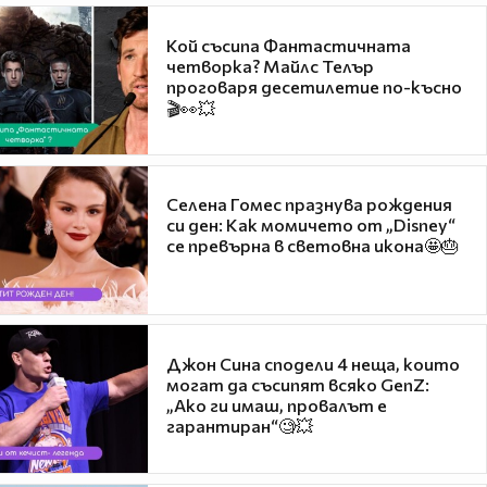
Кой съсипа Фантастичната
четворка? Майлс Телър
проговаря десетилетие по-късно
🎬👀💥
Селена Гомес празнува рождения
си ден: Как момичето от „Disney“
се превърна в световна икона🤩🎂
Джон Сина сподели 4 неща, които
могат да съсипят всяко GenZ:
„Ако ги имаш, провалът е
гарантиран“🧐💥