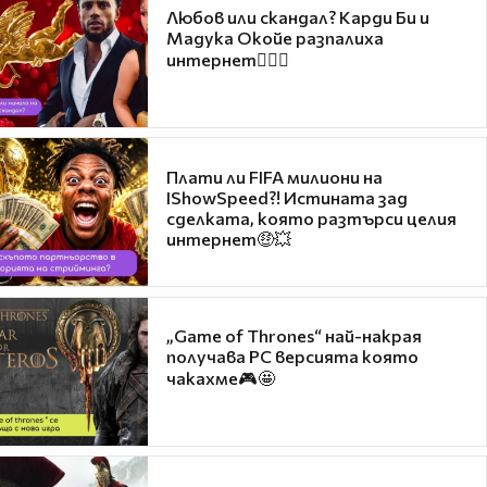
Любов или скандал? Карди Би и
Мадука Окойе разпалиха
интернет❤️‍🔥🔥
Плати ли FIFA милиони на
IShowSpeed?! Истината зад
сделката, която разтърси целия
интернет🤑💥
„Game of Thrones“ най-накрая
получава PC версията която
чакахме🎮🤩