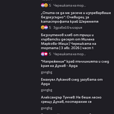
5
Черешката на тортата
06:38
„Опита се да ме засече и изпреварваше
безразсъдно“: Очевидец за
катастрофата край Шереметя
5
Здравей България
16:02
Безглутенов хляб от трици и
хърватски десерт от Милена
Маркова-Маца | Черешката на
тортата | 3 авг. 2026 | част 1
5
Черешката на тортата
00:37
"Напрежение" край тъчлинията и след
края на Дунав - Арда
gongbg
03:53
Емануел Луканов след загубата от
Арда
gongbg
02:50
Александър Тунчев: Не беше лесно
срещу Дунав, постарахме се
gongbg
02:39