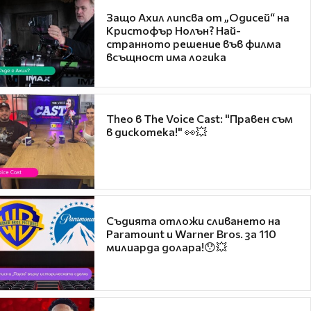
Защо Ахил липсва от „Одисей“ на
Кристофър Нолън? Най-
странното решение във филма
всъщност има логика
Theo в The Voice Cast: "Правен съм
в дискотека!" 👀💥
Съдията отложи сливането на
Paramount и Warner Bros. за 110
милиарда долара!😯💥