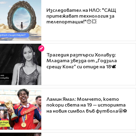
Изследовател на НЛО: "САЩ
притежават технология за
телепортация!"😯💥
Трагедия разтърси Холивуд:
Младата звезда от „Годзила
срещу Конг“ си отиде на 18🕊️
Ламин Ямал: Момчето, което
покори света на 19 — историята
на новия символ във футбола🤩⚽