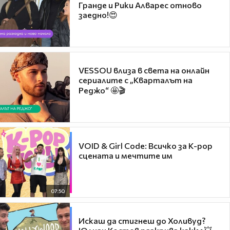
Гранде и Рики Алварес отново
заедно!😍
VESSOU влиза в света на онлайн
сериалите с „Кварталът на
Реджо“ 🤩🎬
VOID & Girl Code: Всичко за K-pop
сцената и мечтите им
07:50
Искаш да стигнеш до Холивуд?