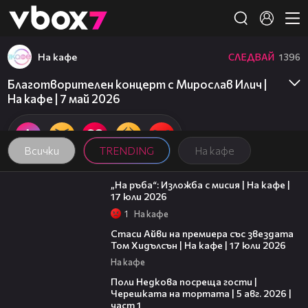
Member of
👾
На кафе
СЛЕДВАЙ
1396
Благотворителен концерт с Мирослав Илич |
На кафе | 7 май 2026
Всички
TRENDING
На кафе
09:09
„На ръба“: Изложба с мисия | На кафе |
17 юли 2026
1
На кафе
02:58
Стаси Айви на премиера със звездата
Том Хидълсън | На кафе | 17 юли 2026
На кафе
19:25
Поли Недкова посреща гости |
Черешката на тортата | 5 авг. 2026 |
част 1