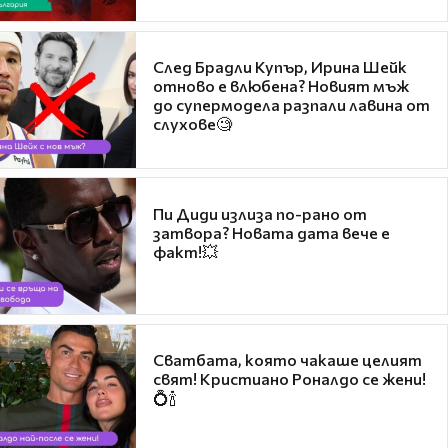
След Брадли Купър, Ирина Шейк
отново е влюбена? Новият мъж
до супермодела разпали лавина от
слухове🧐
Пи Диди излиза по-рано от
затвора? Новата дата вече е
факт!💥
Сватбата, която чакаше целият
свят! Кристиано Роналдо се жени!
💍🍾