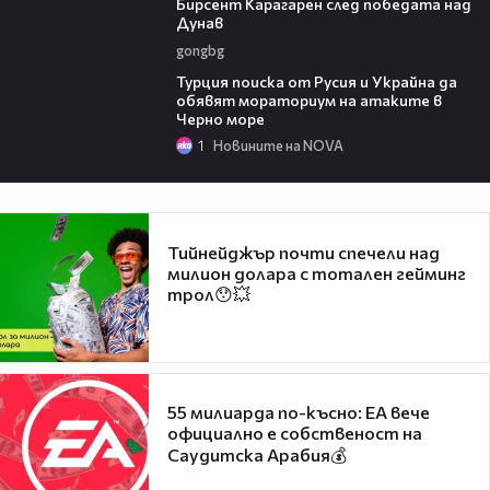
Бирсент Карагарен след победата над
Дунав
gongbg
03:02
Турция поиска от Русия и Украйна да
обявят мораториум на атаките в
Черно море
1
Новините на NOVA
Тийнейджър почти спечели над
милион долара с тотален гейминг
трол😯💥
55 милиарда по-късно: EA вече
официално е собственост на
Саудитска Арабия💰