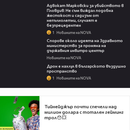
Адвокат Марковски за убийството в
Пловдив: Не съм виждал подобна
жестокост и садизъм от
непълнолетни, случаят е
безпрецедентен
1
Новините на NOVA
00:50
Спорове около идеята на Здравното
министерство за промяна на
държавния инвитро център
Новините на NOVA
07:30
Дрон е нахлул в българското въздушно
пространство
1
Новините на NOVA
Тийнейджър почти спечели над
милион долара с тотален гейминг
трол😯💥