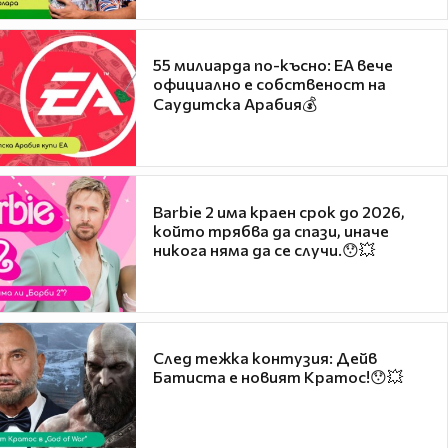
55 милиарда по-късно: EA вече
официално е собственост на
Саудитска Арабия💰
Barbie 2 има краен срок до 2026,
който трябва да спази, иначе
никога няма да се случи.😯💥
След тежка контузия: Дейв
Батиста е новият Кратос!😯💥