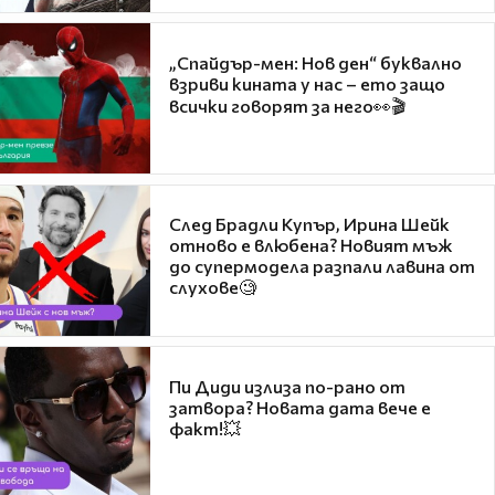
„Спайдър-мен: Нов ден“ буквално
взриви кината у нас – ето защо
всички говорят за него👀🎬
След Брадли Купър, Ирина Шейк
отново е влюбена? Новият мъж
до супермодела разпали лавина от
слухове🧐
Пи Диди излиза по-рано от
затвора? Новата дата вече е
факт!💥