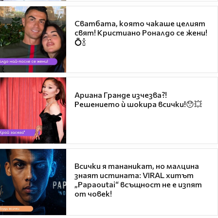
Сватбата, която чакаше целият
свят! Кристиано Роналдо се жени!
💍🍾
Ариана Гранде изчезва?!
Решението ѝ шокира всички!😯💥
Всички я тананикат, но малцина
знаят истината: VIRAL хитът
„Papaoutai“ всъщност не е изпят
от човек!