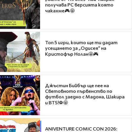
получава PC версията която
чакахме🎮🤩
Топ 5 игри, които ще ти дадат
усещането за „Одисея“ на
Кристофър Нолан🤩🎮
Джъстин Бийбър ще пее на
Световното първенство по
футбол заедно с Мадона, Шакира
и BTS!⚽🤩
ANIVENTURE COMIC CON 2026: