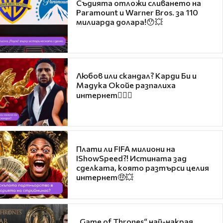
Съдията отложи сливането на
Paramount и Warner Bros. за 110
милиарда долара!😯💥
Любов или скандал? Карди Би и
Мадука Окойе разпалиха
интернет❤️‍🔥🔥
Плати ли FIFA милиони на
IShowSpeed?! Истината зад
сделката, която разтърси целия
интернет🤑💥
„Game of Thrones“ най-накрая