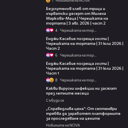
1
Новините на NOVA
15:35
Безглутенов хляб от трици и
хърватски десерт от Милена
Маркова-Маца | Черешката на
тортата | 3 авг. 2026 | част 2
4
Черешката на тортата
16:45
Енджи Касабие посреща гости |
Черешката на тортата | 31 юли 2026 |
Част 2
6
Черешката на тортата
10:44
Енджи Касабие посреща гости |
Черешката на тортата | 31 юли 2026 |
Част 1
8
Черешката на тортата
03:37
Какви вирусни инфекции ни засягат
през летните месеци
Събуди се
03:12
„Справедлива цена“: От септември
трябва да заработят платформите
за проследяване на цените
Новините на NOVA
01:06