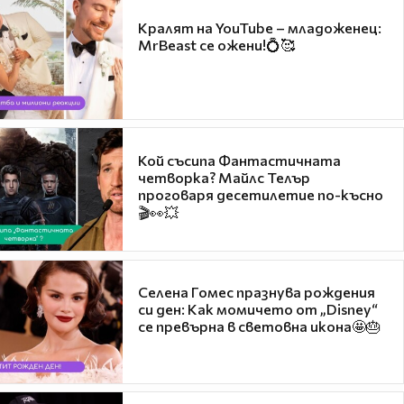
Кралят на YouTube – младоженец:
MrBeast се ожени!💍🥰
Кой съсипа Фантастичната
четворка? Майлс Телър
проговаря десетилетие по-късно
🎬👀💥
Селена Гомес празнува рождения
си ден: Как момичето от „Disney“
се превърна в световна икона🤩🎂