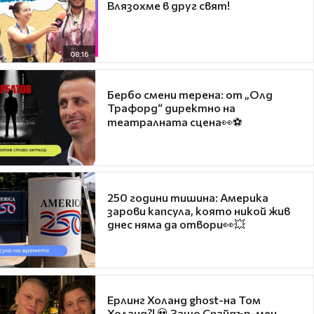
Влязохме в друг свят!
08:16
Бербо смени терена: от „Олд
Трафорд“ директно на
театралната сцена👀⚽
250 години тишина: Америка
зарови капсула, която никой жив
днес няма да отвори👀💥
Ерлинг Холанд ghost-на Том
Холанд?! 💀 Защо Спайдър-мен