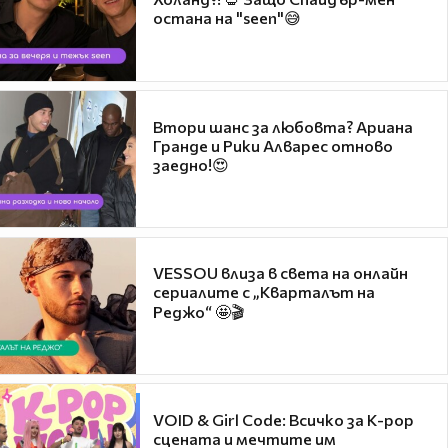
остана на "seen"😅
Втори шанс за любовта? Ариана
Гранде и Рики Алварес отново
заедно!😍
VESSOU влиза в света на онлайн
сериалите с „Кварталът на
Реджо“ 🤩🎬
VOID & Girl Code: Всичко за K-pop
сцената и мечтите им