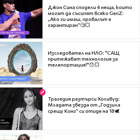
Джон Сина сподели 4 неща, които
могат да съсипят всяко GenZ:
„Ако ги имаш, провалът е
гарантиран“🧐💥
Изследовател на НЛО: "САЩ
притежават технология за
телепортация!"😯💥
Трагедия разтърси Холивуд:
Младата звезда от „Годзила
срещу Конг“ си отиде на 18🕊️