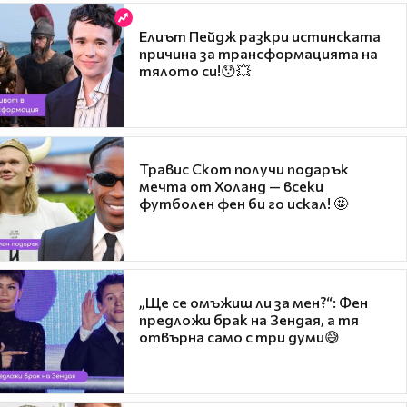
Елиът Пейдж разкри истинската
причина за трансформацията на
тялото си!😯💥
Травис Скот получи подарък
мечта от Холанд — всеки
футболен фен би го искал! 🤩
„Ще се омъжиш ли за мен?“: Фен
предложи брак на Зендая, а тя
отвърна само с три думи😅