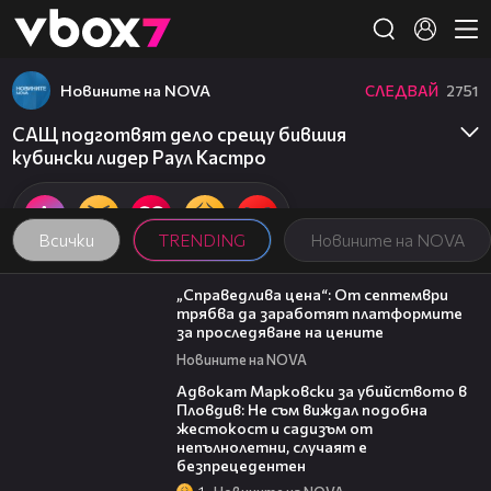
Member of
👾
Новините на NOVA
СЛЕДВАЙ
2751
САЩ подготвят дело срещу бившия
кубински лидер Раул Кастро
Всички
TRENDING
Новините на NOVA
03:12
„Справедлива цена“: От септември
трябва да заработят платформите
за проследяване на цените
Новините на NOVA
01:06
Адвокат Марковски за убийството в
Пловдив: Не съм виждал подобна
жестокост и садизъм от
непълнолетни, случаят е
безпрецедентен