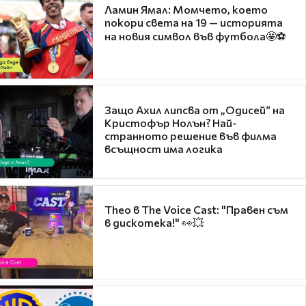
Ламин Ямал: Момчето, което
покори света на 19 — историята
на новия символ във футбола🤩⚽
Защо Ахил липсва от „Одисей“ на
Кристофър Нолън? Най-
странното решение във филма
всъщност има логика
Theo в The Voice Cast: "Правен съм
в дискотека!" 👀💥