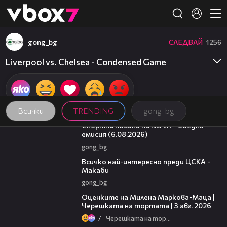
Member of
👾
gong_bg
СЛЕДВАЙ
1256
Liverpool vs. Chelsea - Condensed Game
Всички
TRENDING
gong_bg
04:46
Спортни новини на NOVA - обедна
емисия (6.08.2026)
gong_bg
01:13
Всичко най-интересно преди ЦСКА -
Макаби
gong_bg
14:06
Оценките на Милена Маркова-Маца |
Черешката на тортата | 3 авг. 2026
7
Черешката на тортата
09:25