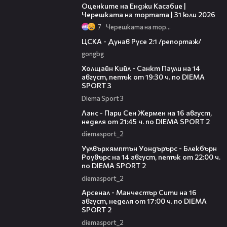
Оценките на Енджи Касабие |
Черешката на тортата | 31 юли 2026
7
Черешката на тортата
05:56
ЦСКА - Дунав Русе 2:1 /репортаж/
gongbg
00:36
Холщайн Кийл - Санкт Паули на 14
август, петък от 19:30 ч. по DIEMA
SPORT 3
Diema Sport 3
00:45
Ланс - Пари Сен Жермен на 16 август,
неделя от 21:45 ч. по DIEMA SPORT 2
diemasport_2
00:37
Уулвърхямптън Уондърърс - Блекбърн
Роувърс на 14 август, петък от 22:00 ч.
по DIEMA SPORT 2
diemasport_2
00:38
Арсенал - Манчестър Сити на 16
август, неделя от 17:00 ч. по DIEMA
SPORT 2
diemasport_2
00:35