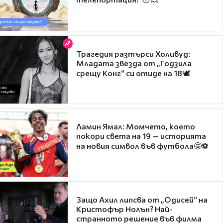
Трагедия разтърси Холивуд:
Младата звезда от „Годзила
срещу Конг“ си отиде на 18🕊️
Ламин Ямал: Момчето, което
покори света на 19 — историята
на новия символ във футбола🤩⚽
Защо Ахил липсва от „Одисей“ на
Кристофър Нолън? Най-
странното решение във филма