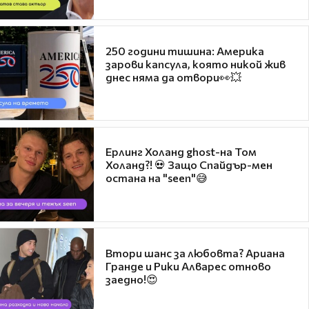
250 години тишина: Америка
зарови капсула, която никой жив
днес няма да отвори👀💥
Ерлинг Холанд ghost-на Том
Холанд?! 💀 Защо Спайдър-мен
остана на "seen"😅
Втори шанс за любовта? Ариана
Гранде и Рики Алварес отново
заедно!😍