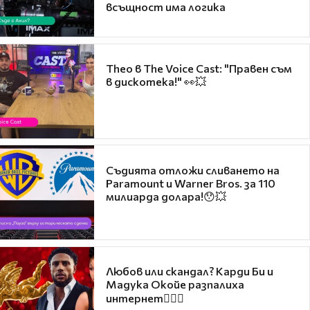
всъщност има логика
Theo в The Voice Cast: "Правен съм
в дискотека!" 👀💥
Съдията отложи сливането на
Paramount и Warner Bros. за 110
милиарда долара!😯💥
Любов или скандал? Карди Би и
Мадука Окойе разпалиха
интернет❤️‍🔥🔥