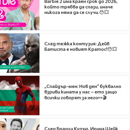
Barbie 2 има краен срок до 2026,
който трябва да спази, иначе
никога няма да се случи.😯💥
След тежка контузия: Дейв
Батиста е новият Кратос!😯💥
„Спайдър-мен: Нов ден“ буквално
взриви кината у нас – ето защо
всички говорят за него👀🎬
След Брадли Купър, Ирина Шейк