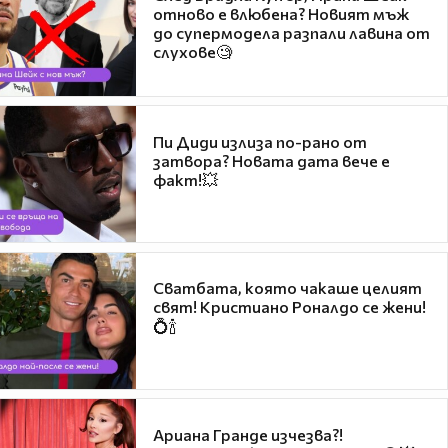
отново е влюбена? Новият мъж
до супермодела разпали лавина от
слухове🧐
Пи Диди излиза по-рано от
затвора? Новата дата вече е
факт!💥
Сватбата, която чакаше целият
свят! Кристиано Роналдо се жени!
💍🍾
Ариана Гранде изчезва?!