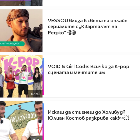
VESSOU влиза в света на онлайн
сериалите с „Кварталът на
Реджо“ 🤩🎬
VOID & Girl Code: Всичко за K-pop
сцената и мечтите им
07:50
Искаш да стигнеш до Холивуд?
Юлиан Костов разкрива как!👀💥
15:15