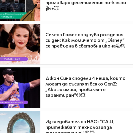
проговаря десетилетие по-късно
🎬👀💥
Селена Гомес празнува рождения
си ден: Как момичето от „Disney“
се превърна в световна икона🤩🎂
Джон Сина сподели 4 неща, които
могат да съсипят всяко GenZ:
„Ако ги имаш, провалът е
гарантиран“🧐💥
Изследовател на НЛО: "САЩ
притежават технология за
телепортация!"😯💥