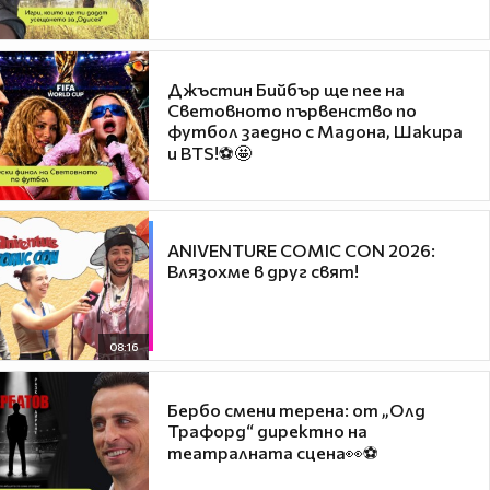
Джъстин Бийбър ще пее на
Световното първенство по
футбол заедно с Мадона, Шакира
и BTS!⚽🤩
ANIVENTURE COMIC CON 2026:
Влязохме в друг свят!
08:16
Бербо смени терена: от „Олд
Трафорд“ директно на
театралната сцена👀⚽