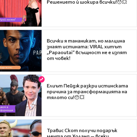
Решението ѝ шокира всички!😯💥
Всички я тананикат, но малцина
знаят истината: VIRAL хитът
„Papaoutai“ всъщност не е изпят
от човек!
Елиът Пейдж разкри истинската
причина за трансформацията на
тялото си!😯💥
Травис Скот получи подарък
мечта от Холанд — всеки