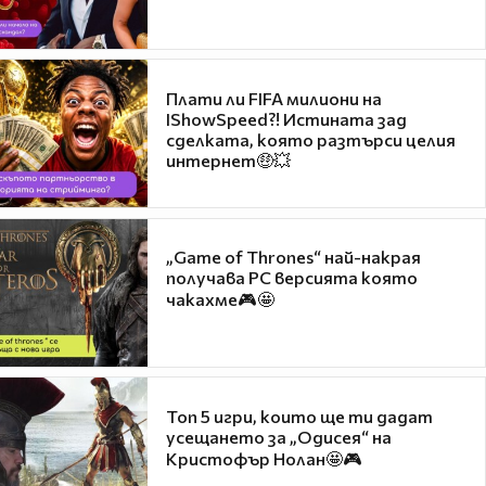
Плати ли FIFA милиони на
IShowSpeed?! Истината зад
сделката, която разтърси целия
интернет🤑💥
„Game of Thrones“ най-накрая
получава PC версията която
чакахме🎮🤩
Топ 5 игри, които ще ти дадат
усещането за „Одисея“ на
Кристофър Нолан🤩🎮