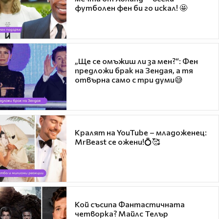
футболен фен би го искал! 🤩
„Ще се омъжиш ли за мен?“: Фен
предложи брак на Зендая, а тя
отвърна само с три думи😅
Кралят на YouTube – младоженец:
MrBeast се ожени!💍🥰
Кой съсипа Фантастичната
четворка? Майлс Телър