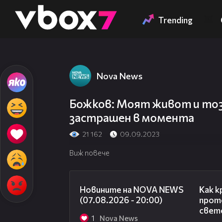
Member of
👾
Trending
Nova News
Божков: Моят живот и този
застрашен в момента
21 162
09.09.2023
Виж повече
22:56
Новините на NOVA NEWS
Как к
(07.08.2026 - 20:00)
прото
свет
1
Nova News