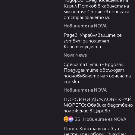
Кирил Петков в кабинета на
министър Стоянов поискаха
отстраняването ми
Новините на NOVA
03:41
Радев: Управляващите се
готвят да похитят
Конституцията
Nova News
01:17
Срещата Путин - Ердоган:
Президентите обсъждат
подновяването на зърнената
сделка
Новините на NOVA
03:52
ПОРОЙНИ ДЪЖДОВЕ КРАЙ
МОРЕТО: Обявиха бедствено
положение в Царево
36
Новините на NOVA
13:11
Проф. Константинов за
местните избори: Очаквам