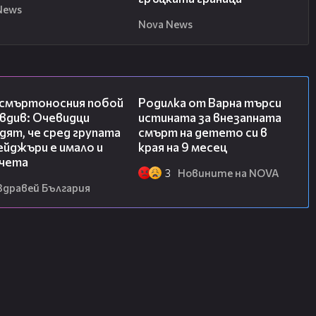
News
Nova News
09:32
03:09
 смъртоносния побой
Родилка от Варна търси
вдив: Очевидци
истината за внезапната
ят, че сред групата
смърт на детето си в
йджъри е имало и
края на 9 месец
чета
3
Новините на NOVA
Здравей България