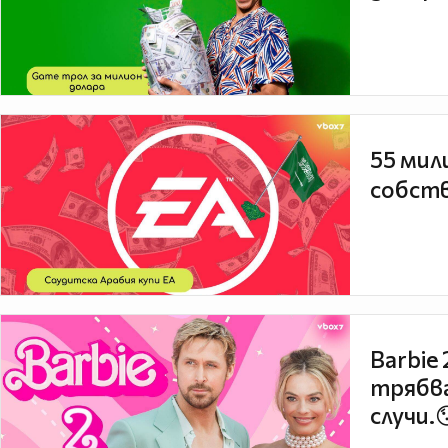
55 мил
собств
Barbie
трябва
случи.