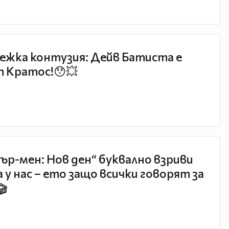
ежка контузия: Дейв Батиста е
 Кратос!😯💥
ър-мен: Нов ден“ буквално взриви
 у нас – ето защо всички говорят за
🎬