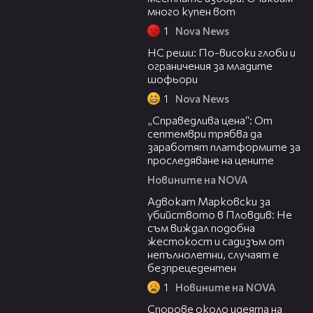
много купен вот
1
Nova News
04:15
НС реши: По-високи глоби и
ограничения за младите
шофьори
1
Nova News
03:12
„Справедлива цена“: От
септември трябва да
заработят платформите за
проследяване на цените
Новините на NOVA
01:06
Адвокат Марковски за
убийството в Пловдив: Не
съм виждал подобна
жестокост и садизъм от
непълнолетни, случаят е
безпрецедентен
1
Новините на NOVA
00:50
Спорове около идеята на