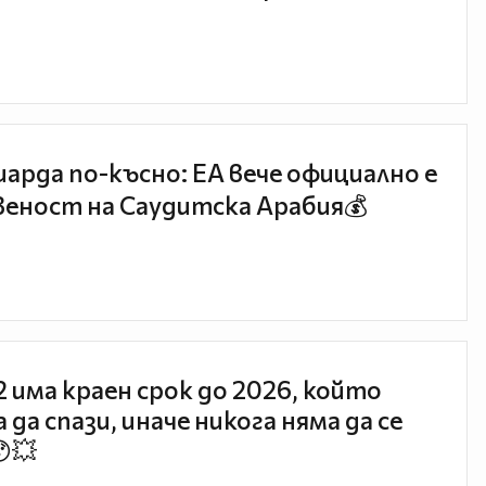
иарда по-късно: EA вече официално е
еност на Саудитска Арабия💰
 2 има краен срок до 2026, който
 да спази, иначе никога няма да се
😯💥