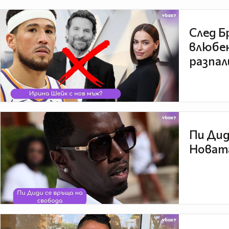
След Б
влюбен
разпал
Пи Дид
Новата