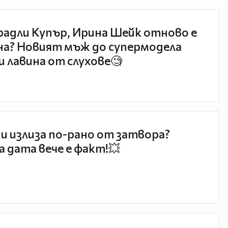
радли Купър, Ирина Шейк отново е
а? Новият мъж до супермодела
и лавина от слухове🧐
и излиза по-рано от затвора?
 дата вече е факт!💥