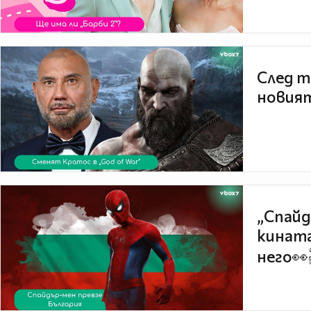
След т
новият
„Спайд
кината
него👀