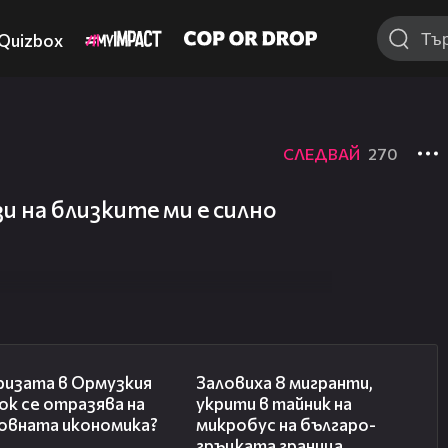
Quizbox
СЛЕДВАЙ
270
 на близките ми е силно
14:07
00:31
ризата в Ормузкия
Заловиха 8 мигранти,
к се отразява на
укрити в тайник на
овната икономика?
микробус на българо-
гръцката граница