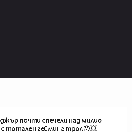
джър почти спечели над милион
 с тотален гейминг трол😯💥