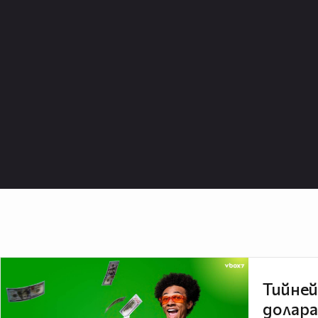
Тийней
долара