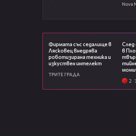
Nova 
00:06
Фирмата със седалище в
След
Лясковец внедрява
в Пло
роботизирана техника и
твърд
изкуствен интелект
тийне
моми
ТРИТЕ ГРАДА
2