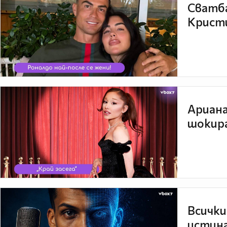
Сватба
Кристи
Ариана
шокира
Всички
истина