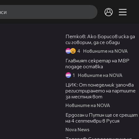
06:40
Петков: Ако Борисов иска да
си говорим, да се обади
4
Новините на NOVA
04:14
Главният секретар на МВР
подаде оставка
1
Новините на NOVA
13:57
ЦИК: От понеделник започва
регистрирането на партиите
за местния вот
Новините на NOVA
01:04
Ердоган и Путин ще се срещат
на 4 септември в Русия
Nova News
12:13
Тодоров: След посещение на