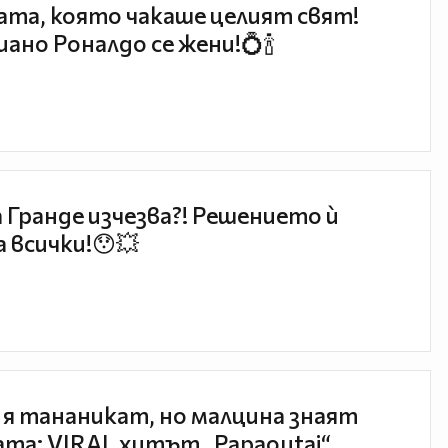
та, която чакаше целият свят!
ано Роналдо се жени!💍🍾
 Гранде изчезва?! Решението ѝ
 всички!😯💥
 я тананикат, но малцина знаят
та: VIRAL хитът „Papaoutai“