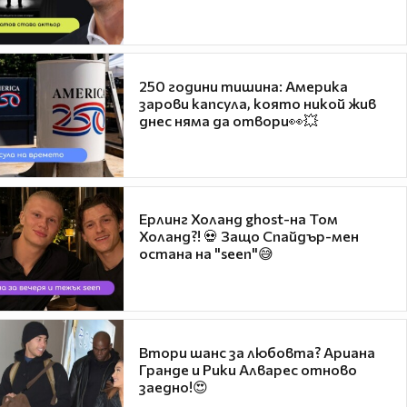
250 години тишина: Америка
зарови капсула, която никой жив
днес няма да отвори👀💥
Ерлинг Холанд ghost-на Том
Холанд?! 💀 Защо Спайдър-мен
остана на "seen"😅
Втори шанс за любовта? Ариана
Гранде и Рики Алварес отново
заедно!😍