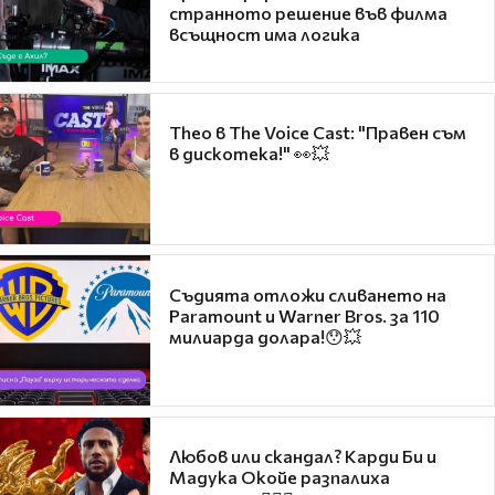
странното решение във филма
всъщност има логика
Theo в The Voice Cast: "Правен съм
в дискотека!" 👀💥
Съдията отложи сливането на
Paramount и Warner Bros. за 110
милиарда долара!😯💥
Любов или скандал? Карди Би и
Мадука Окойе разпалиха