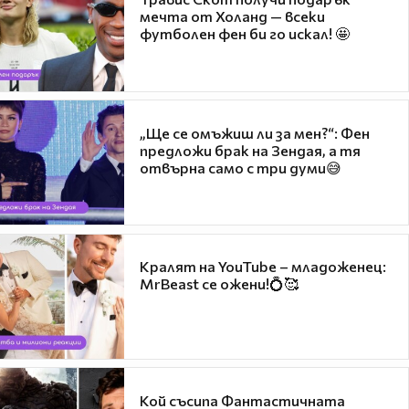
мечта от Холанд — всеки
футболен фен би го искал! 🤩
„Ще се омъжиш ли за мен?“: Фен
предложи брак на Зендая, а тя
отвърна само с три думи😅
Кралят на YouTube – младоженец:
MrBeast се ожени!💍🥰
Кой съсипа Фантастичната