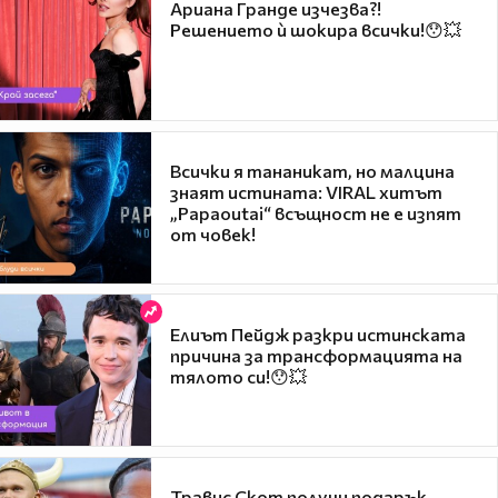
Ариана Гранде изчезва?!
Решението ѝ шокира всички!😯💥
Всички я тананикат, но малцина
знаят истината: VIRAL хитът
„Papaoutai“ всъщност не е изпят
от човек!
Елиът Пейдж разкри истинската
причина за трансформацията на
тялото си!😯💥
Травис Скот получи подарък