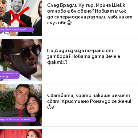
След Брадли Купър, Ирина Шейк
отново е влюбена? Новият мъж
до супермодела разпали лавина от
слухове🧐
Пи Диди излиза по-рано от
затвора? Новата дата вече е
факт!💥
Сватбата, която чакаше целият
свят! Кристиано Роналдо се жени!
💍🍾