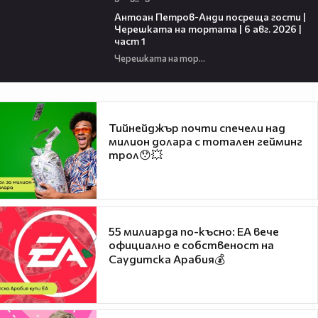
19:09
Антоан Петров-Анди посреща гости |
Черешката на тортата | 6 авг. 2026 |
част 1
Черешката на тортата
Тийнейджър почти спечели над
милион долара с тотален гейминг
трол😯💥
55 милиарда по-късно: EA вече
официално е собственост на
Саудитска Арабия💰