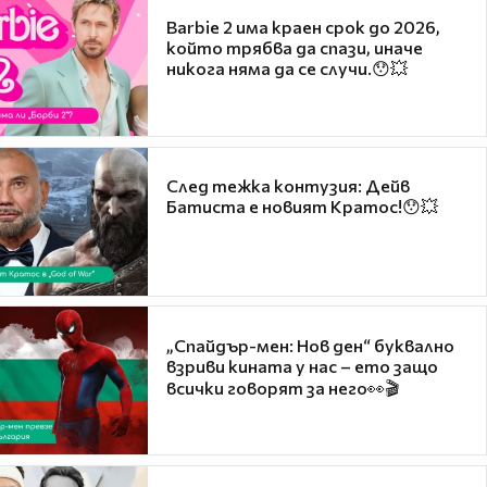
Barbie 2 има краен срок до 2026,
който трябва да спази, иначе
никога няма да се случи.😯💥
След тежка контузия: Дейв
Батиста е новият Кратос!😯💥
„Спайдър-мен: Нов ден“ буквално
взриви кината у нас – ето защо
всички говорят за него👀🎬