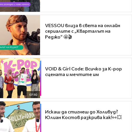
VESSOU влиза в света на онлайн
сериалите с „Кварталът на
Реджо“ 🤩🎬
VOID & Girl Code: Всичко за K-pop
сцената и мечтите им
07:50
Искаш да стигнеш до Холивуд?
Юлиан Костов разкрива как!👀💥