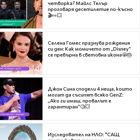
четворка? Майлс Телър
проговаря десетилетие по-късно
🎬👀💥
Селена Гомес празнува рождения
си ден: Как момичето от „Disney“
се превърна в световна икона🤩🎂
Джон Сина сподели 4 неща, които
могат да съсипят всяко GenZ:
„Ако ги имаш, провалът е
гарантиран“🧐💥
Изследовател на НЛО: "САЩ