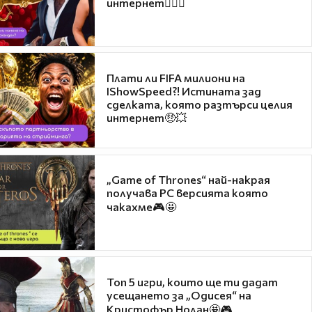
интернет❤️‍🔥🔥
Плати ли FIFA милиони на
IShowSpeed?! Истината зад
сделката, която разтърси целия
интернет🤑💥
„Game of Thrones“ най-накрая
получава PC версията която
чакахме🎮🤩
Топ 5 игри, които ще ти дадат
усещането за „Одисея“ на
Кристофър Нолан🤩🎮