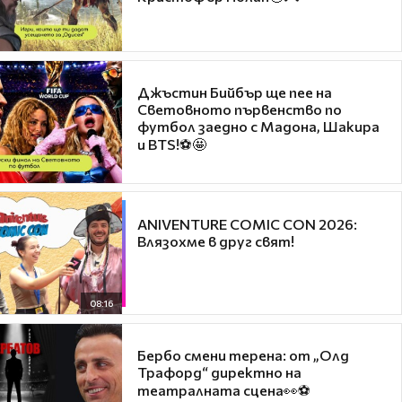
Джъстин Бийбър ще пее на
Световното първенство по
футбол заедно с Мадона, Шакира
и BTS!⚽🤩
ANIVENTURE COMIC CON 2026:
Влязохме в друг свят!
08:16
Бербо смени терена: от „Олд
Трафорд“ директно на
театралната сцена👀⚽