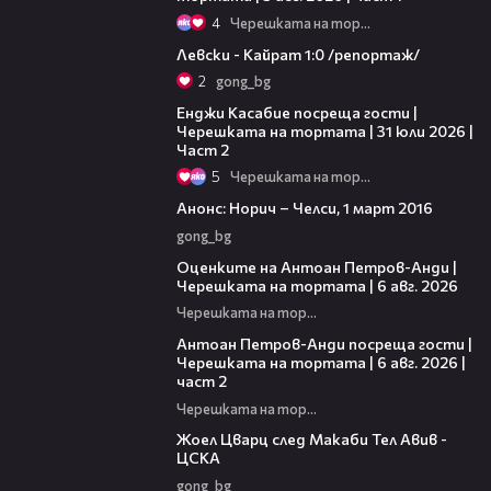
4
Черешката на тортата
05:57
Левски - Кайрат 1:0 /репортаж/
2
gong_bg
16:45
Енджи Касабие посреща гости |
Черешката на тортата | 31 юли 2026 |
Част 2
5
Черешката на тортата
00:25
Анонс: Норич – Челси, 1 март 2016
gong_bg
02:47
Оценките на Антоан Петров-Анди |
Черешката на тортата | 6 авг. 2026
Черешката на тортата
11:00
Антоан Петров-Анди посреща гости |
Черешката на тортата | 6 авг. 2026 |
част 2
Черешката на тортата
02:27
Жоел Цварц след Макаби Тел Авив -
ЦСКА
gong_bg