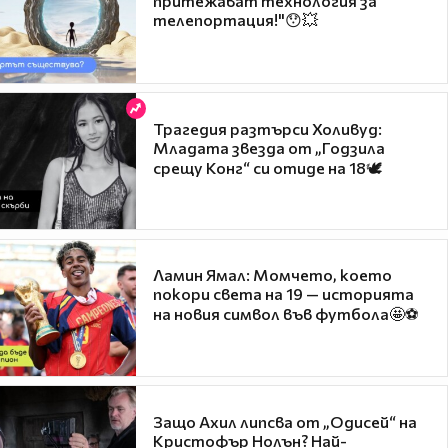
притежават технология за
телепортация!"😯💥
Трагедия разтърси Холивуд:
Младата звезда от „Годзила
срещу Конг“ си отиде на 18🕊️
Ламин Ямал: Момчето, което
покори света на 19 — историята
на новия символ във футбола🤩⚽
Защо Ахил липсва от „Одисей“ на
Кристофър Нолън? Най-