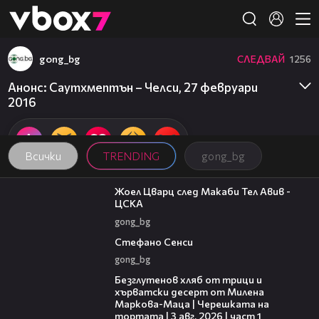
Member of
👾
gong_bg
СЛЕДВАЙ
1256
Анонс: Саутхмептън – Челси, 27 февруари
2016
Всички
TRENDING
gong_bg
02:27
Жоел Цварц след Макаби Тел Авив -
ЦСКА
gong_bg
03:43
Стефано Сенси
gong_bg
16:02
Безглутенов хляб от трици и
хърватски десерт от Милена
Маркова-Маца | Черешката на
тортата | 3 авг. 2026 | част 1