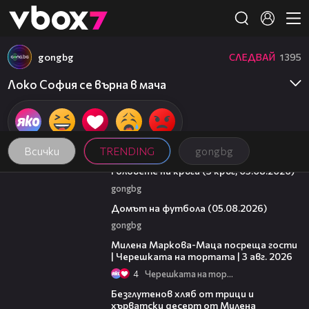
Member of
👾
gongbg
СЛЕДВАЙ
1395
Локо София се върна в мача
Всички
TRENDING
gongbg
27:51
Головете на кръга (3 кръг, 05.08.2026)
gongbg
57:58
Домът на футбола (05.08.2026)
gongbg
20:17
Милена Маркова-Маца посреща гости
| Черешката на тортата | 3 авг. 2026
4
Черешката на тортата
16:02
Безглутенов хляб от трици и
хърватски десерт от Милена