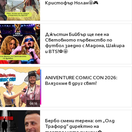
Кристофър Нолан🤩🎮
Джъстин Бийбър ще пее на
Световното първенство по
футбол заедно с Мадона, Шакира
и BTS!⚽🤩
ANIVENTURE COMIC CON 2026:
Влязохме в друг свят!
08:16
Бербо смени терена: от „Олд
Трафорд“ директно на
театралната сцена👀⚽