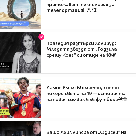
притежават технология за
телепортация!"😯💥
Трагедия разтърси Холивуд:
Младата звезда от „Годзила
срещу Конг“ си отиде на 18🕊️
Ламин Ямал: Момчето, което
покори света на 19 — историята
на новия символ във футбола🤩⚽
Защо Ахил липсва от „Одисей“ на