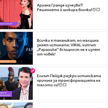
Ариана Гранде изчезва?!
Решението ѝ шокира всички!😯💥
Всички я тананикат, но малцина
знаят истината: VIRAL хитът
„Papaoutai“ всъщност не е изпят
от човек!
Елиът Пейдж разкри истинската
причина за трансформацията на
тялото си!😯💥