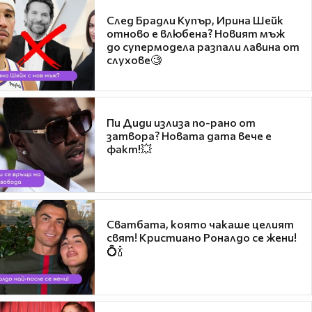
След Брадли Купър, Ирина Шейк
отново е влюбена? Новият мъж
до супермодела разпали лавина от
слухове🧐
Пи Диди излиза по-рано от
затвора? Новата дата вече е
факт!💥
Сватбата, която чакаше целият
свят! Кристиано Роналдо се жени!
💍🍾