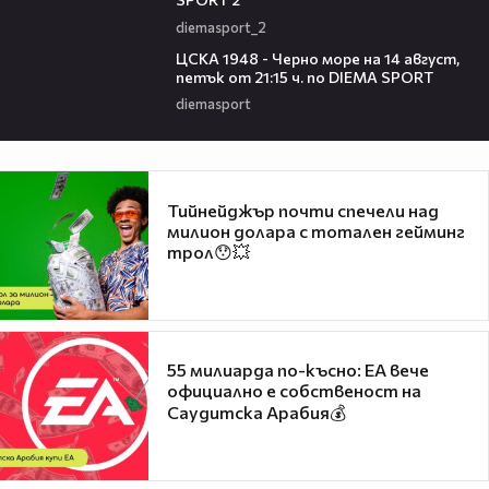
diemasport_2
00:35
ЦСКА 1948 - Черно море на 14 август,
петък от 21:15 ч. по DIEMA SPORT
diemasport
Тийнейджър почти спечели над
милион долара с тотален гейминг
трол😯💥
55 милиарда по-късно: EA вече
официално е собственост на
Саудитска Арабия💰