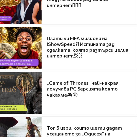
интернет❤️‍🔥🔥
Плати ли FIFA милиони на
IShowSpeed?! Истината зад
сделката, която разтърси целия
интернет🤑💥
„Game of Thrones“ най-накрая
получава PC версията която
чакахме🎮🤩
Топ 5 игри, които ще ти дадат
усещането за „Одисея“ на