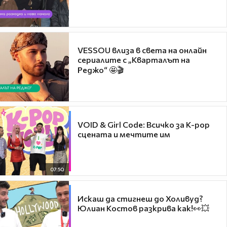
VESSOU влиза в света на онлайн
сериалите с „Кварталът на
Реджо“ 🤩🎬
VOID & Girl Code: Всичко за K-pop
сцената и мечтите им
07:50
Искаш да стигнеш до Холивуд?
Юлиан Костов разкрива как!👀💥