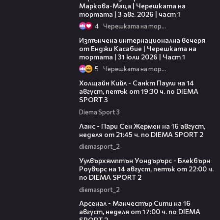
Маркова-Маца | Черешката на
тортата | 3 авг. 2026 | част 1
4
Черешката на тортата
18:07
Изтънчена интернационална вечеря
от Енджи Касабие | Черешката на
тортата | 31 юли 2026 | Част 1
5
Черешката на тортата
00:36
Холщайн Кийл - Санкт Паули на 14
август, петък от 19:30 ч. по DIEMA
SPORT 3
Diema Sport 3
00:45
Ланс - Пари Сен Жермен на 16 август,
неделя от 21:45 ч. по DIEMA SPORT 2
diemasport_2
00:37
Уулвърхямптън Уондърърс - Блекбърн
Роувърс на 14 август, петък от 22:00 ч.
по DIEMA SPORT 2
diemasport_2
00:38
Арсенал - Манчестър Сити на 16
август, неделя от 17:00 ч. по DIEMA
SPORT 2