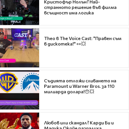
Кристофър Нолън? Най-
странното решение във филма
всъщност има логика
Theo в The Voice Cast: "Правен съм
в дискотека!" 👀💥
Съдията отложи сливането на
Paramount и Warner Bros. за 110
милиарда долара!😯💥
Любов или скандал? Карди Би и
Мадука Окойе разпалиха