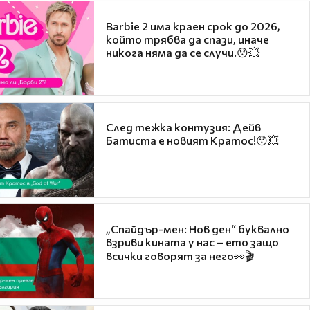
Barbie 2 има краен срок до 2026,
който трябва да спази, иначе
никога няма да се случи.😯💥
След тежка контузия: Дейв
Батиста е новият Кратос!😯💥
„Спайдър-мен: Нов ден“ буквално
взриви кината у нас – ето защо
всички говорят за него👀🎬