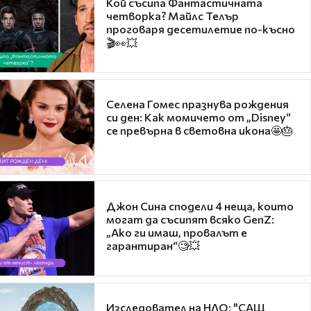
Кой съсипа Фантастичната
четворка? Майлс Телър
проговаря десетилетие по-късно
🎬👀💥
Селена Гомес празнува рождения
си ден: Как момичето от „Disney“
се превърна в световна икона🤩🎂
Джон Сина сподели 4 неща, които
могат да съсипят всяко GenZ:
„Ако ги имаш, провалът е
гарантиран“🧐💥
Изследовател на НЛО: "САЩ