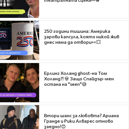
250 години тишина: Америка
зарови капсула, която никой жив
днес няма да отвори👀💥
Ерлинг Холанд ghost-на Том
Холанд?! 💀 Защо Спайдър-мен
остана на "seen"😅
Втори шанс за любовта? Ариана
Гранде и Рики Алварес отново
заедно!😍