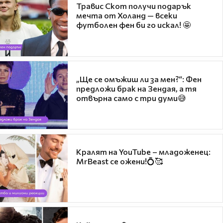
Травис Скот получи подарък
мечта от Холанд — всеки
футболен фен би го искал! 🤩
„Ще се омъжиш ли за мен?“: Фен
предложи брак на Зендая, а тя
отвърна само с три думи😅
Кралят на YouTube – младоженец:
MrBeast се ожени!💍🥰