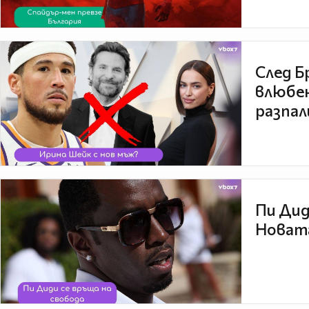
След Б
влюбен
разпал
Пи Дид
Новата