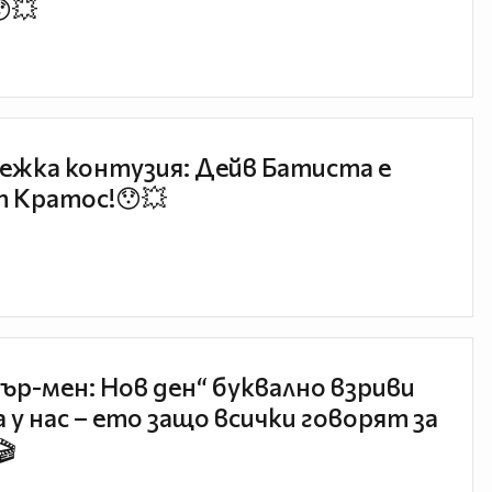
😯💥
ежка контузия: Дейв Батиста е
 Кратос!😯💥
ър-мен: Нов ден“ буквално взриви
 у нас – ето защо всички говорят за
🎬