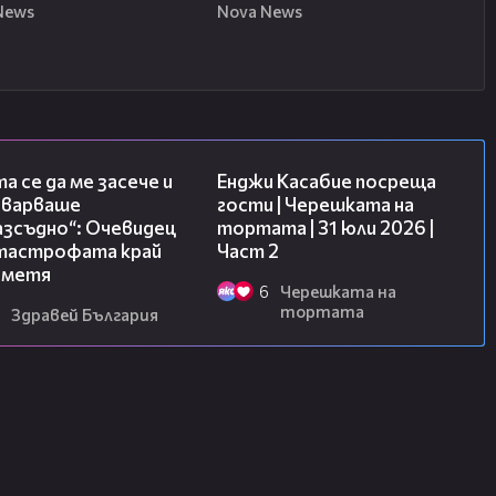
News
Nova News
06:38
16:45
а се да ме засече и
Енджи Касабие посреща
еварваше
гости | Черешката на
азсъдно“: Очевидец
тортата | 31 юли 2026 |
атастрофата край
Част 2
метя
6
Черешката на
тортата
Здравей България