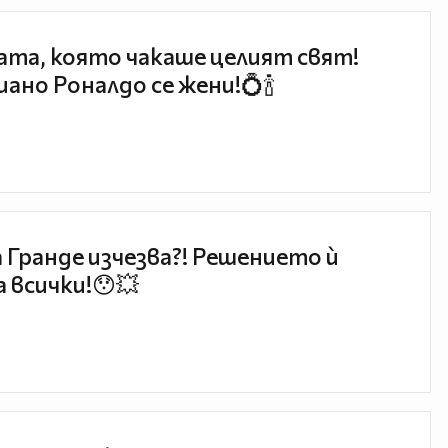
та, която чакаше целият свят!
ано Роналдо се жени!💍🍾
 Гранде изчезва?! Решението ѝ
 всички!😯💥