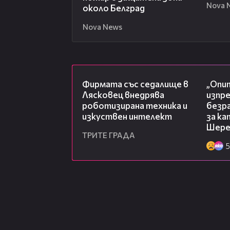
Nova 
около Белград
Nova News
00:06
Фирмата със седалище в
„Опит
Лясковец внедрява
изпр
роботизирана техника и
безр
изкуствен интелект
за к
Шере
ТРИТЕ ГРАДА
5