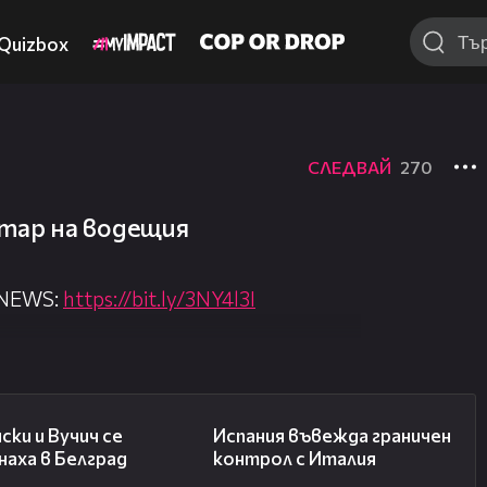
Quizbox
СЛЕДВАЙ
270
нтар на водещия
 NEWS:
https://bit.ly/3NY4l3I
nova.bg/
//nova.bg/live/news
00:43
00:47
ски и Вучич се
Испания въвежда граничен
аха в Белград
контрол с Италия