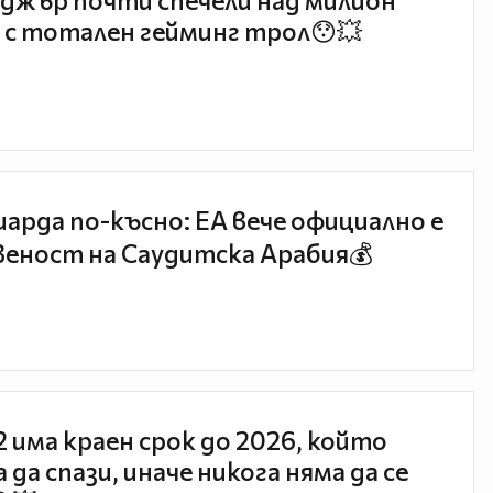
джър почти спечели над милион
 с тотален гейминг трол😯💥
иарда по-късно: EA вече официално е
еност на Саудитска Арабия💰
 2 има краен срок до 2026, който
 да спази, иначе никога няма да се