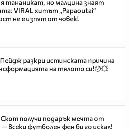
 я тананикат, но малцина знаят
та: VIRAL хитът „Papaoutai“
ст не е изпят от човек!
Пейдж разкри истинската причина
нсформацията на тялото си!😯💥
 Скот получи подарък мечта от
 — всеки футболен фен би го искал!