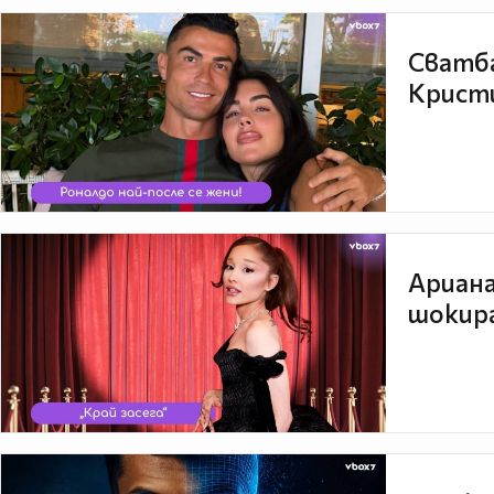
Сватба
Кристи
Ариана
шокира