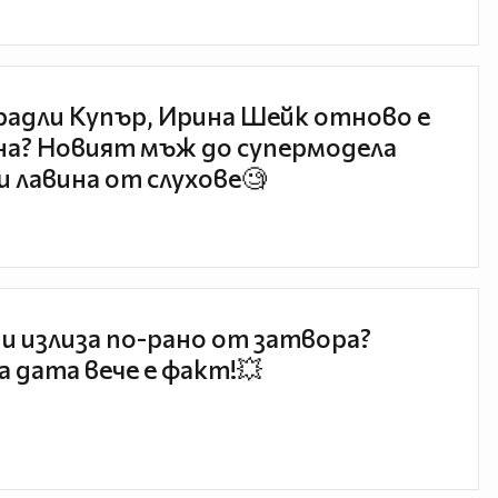
радли Купър, Ирина Шейк отново е
а? Новият мъж до супермодела
и лавина от слухове🧐
и излиза по-рано от затвора?
 дата вече е факт!💥