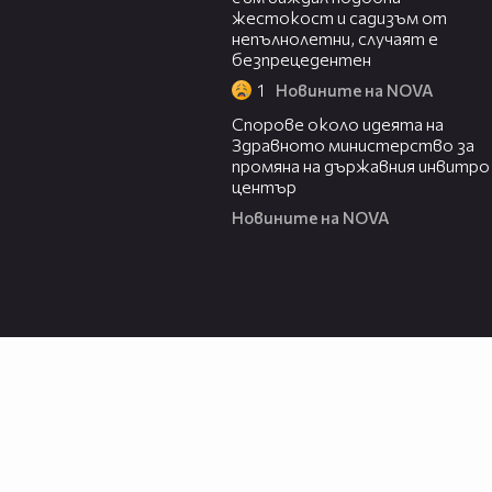
жестокост и садизъм от
непълнолетни, случаят е
безпрецедентен
1
Новините на NOVA
00:50
Спорове около идеята на
Здравното министерство за
промяна на държавния инвитро
център
Новините на NOVA