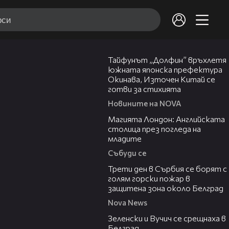
02:11
Тайфунът „Долфин” връхлетя
южната японска префектура
Окинава, Източен Китай се
готви за стихията
Новините на NOVA
05:03
Магията Лондон: Английската
столица през погледа на
младите
Събуди се
00:36
Трети ден в Сърбия се борят с
голям горски пожар в
защитена зона около Белград
Nova News
00:43
Зеленски и Вучич се срещнаха в
Белград