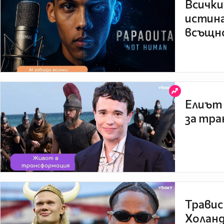
Всички
истина
всъщно
Елиът 
за тра
Травис
Холанд