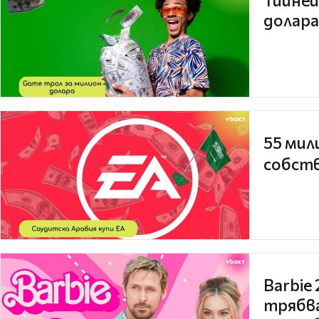
Тийней
долара
55 мил
собств
Barbie
трябва