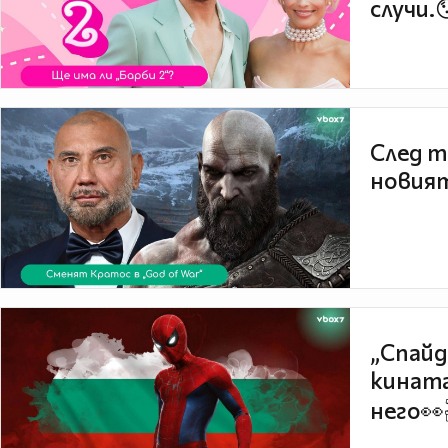
случи.
След т
новият
„Спайд
кината
него👀