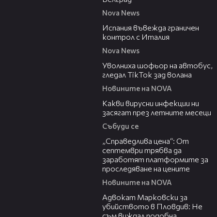
Nova News
00:47
Испания въвежда граничен
контрол с Италия
Nova News
00:19
Уволниха шофьор на автобус,
гледал TikTok зад волана
Новините на NOVA
03:37
Какви вирусни инфекции ни
засягат през летните месеци
Събуди се
03:12
„Справедлива цена“: От
септември трябва да
заработят платформите за
проследяване на цените
Новините на NOVA
01:06
Адвокат Марковски за
убийството в Пловдив: Не
съм виждал подобна