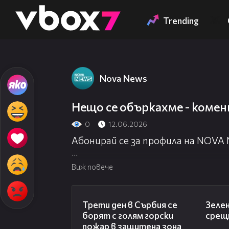
Member of
👾
Trending
Nova News
Нещо се объркахме - коме
0
12.06.2026
Абонирай се за профила на NOVA
Посети официалния сайт:
http://
Виж повече
Гледай NOVA NEWS на живо:
http:
00:36
Трети ден в Сърбия се
Зелен
борят с голям горски
срещн
пожар в защитена зона