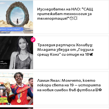
Изследовател на НЛО: "САЩ
притежават технология за
телепортация!"😯💥
Трагедия разтърси Холивуд:
Младата звезда от „Годзила
срещу Конг“ си отиде на 18🕊️
Ламин Ямал: Момчето, което
покори света на 19 — историята
на новия символ във футбола🤩⚽