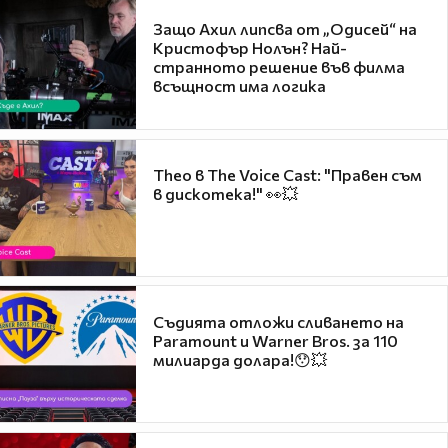
Защо Ахил липсва от „Одисей“ на
Кристофър Нолън? Най-
странното решение във филма
всъщност има логика
Theo в The Voice Cast: "Правен съм
в дискотека!" 👀💥
Съдията отложи сливането на
Paramount и Warner Bros. за 110
милиарда долара!😯💥