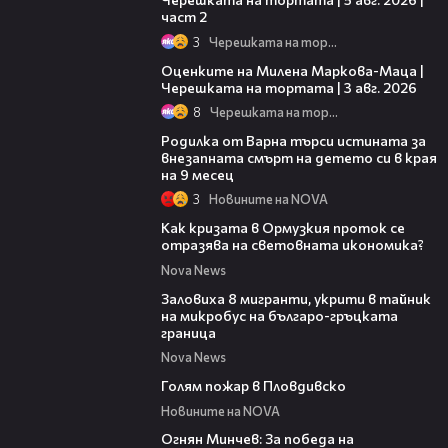
част 2
3
Черешката на тортата
14:06
Оценките на Милена Маркова-Маца |
Черешката на тортата | 3 авг. 2026
8
Черешката на тортата
03:09
Родилка от Варна търси истината за
внезапната смърт на детето си в края
на 9 месец
3
Новините на NOVA
14:07
Как кризата в Ормузкия проток се
отразява на световната икономика?
Nova News
00:31
Заловиха 8 мигранти, укрити в тайник
на микробус на българо-гръцката
граница
Nova News
00:32
Голям пожар в Пловдивско
Новините на NOVA
15:58
Огнян Минчев: За победа на