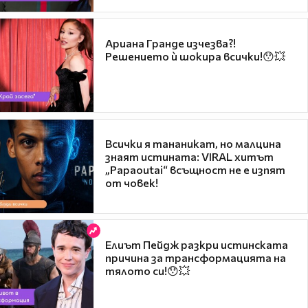
Ариана Гранде изчезва?!
Решението ѝ шокира всички!😯💥
Всички я тананикат, но малцина
знаят истината: VIRAL хитът
„Papaoutai“ всъщност не е изпят
от човек!
Елиът Пейдж разкри истинската
причина за трансформацията на
тялото си!😯💥