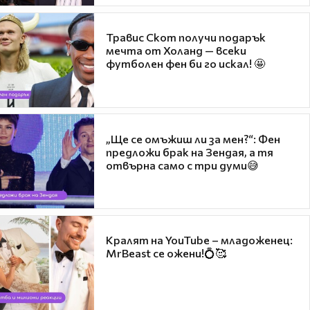
Травис Скот получи подарък
мечта от Холанд — всеки
футболен фен би го искал! 🤩
„Ще се омъжиш ли за мен?“: Фен
предложи брак на Зендая, а тя
отвърна само с три думи😅
Кралят на YouTube – младоженец:
MrBeast се ожени!💍🥰