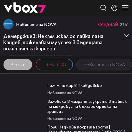
Member of
👾
Новините на NOVA
СЛЕДВАЙ
2751
Демерджиев: Не съм искал оставката на
Кандев, пожелавам му успех в бъдещата
политическа кариера
Всички
TRENDING
Новините на NOVA
00:32
Голям пожар в Пловдивско
Новините на NOVA
00:54
Заловиха 8 мигранти, укрити в тайник
на микробус на българо-гръцката
граница
Новините на NOVA
13:03
Поли Недкова посреща гости |
Черешката на тортата | 5 авг. 2026 |