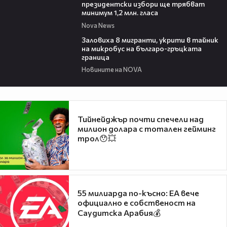
президентски избори ще трябват
минимум 1,2 млн. гласа
Nova News
00:54
Заловиха 8 мигранти, укрити в тайник
на микробус на българо-гръцката
граница
Новините на NOVA
Тийнейджър почти спечели над
милион долара с тотален гейминг
трол😯💥
55 милиарда по-късно: EA вече
официално е собственост на
Саудитска Арабия💰