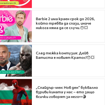
Barbie 2 има краен срок до 2026,
който трябва да спази, иначе
никога няма да се случи.😯💥
След тежка контузия: Дейв
Батиста е новият Кратос!😯💥
„Спайдър-мен: Нов ден“ буквално
взриви кината у нас – ето защо
всички говорят за него👀🎬