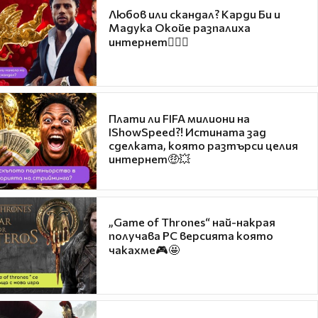
Любов или скандал? Карди Би и
Мадука Окойе разпалиха
интернет❤️‍🔥🔥
Плати ли FIFA милиони на
IShowSpeed?! Истината зад
сделката, която разтърси целия
интернет🤑💥
„Game of Thrones“ най-накрая
получава PC версията която
чакахме🎮🤩