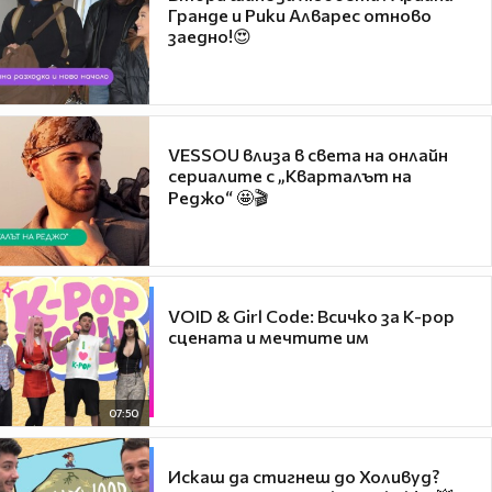
Гранде и Рики Алварес отново
заедно!😍
VESSOU влиза в света на онлайн
сериалите с „Кварталът на
Реджо“ 🤩🎬
VOID & Girl Code: Всичко за K-pop
сцената и мечтите им
07:50
Искаш да стигнеш до Холивуд?