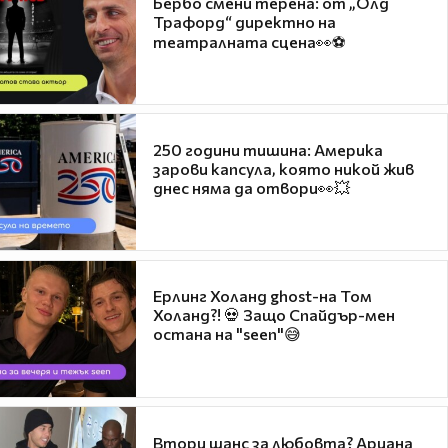
Бербо смени терена: от „Олд
Трафорд“ директно на
театралната сцена👀⚽
250 години тишина: Америка
зарови капсула, която никой жив
днес няма да отвори👀💥
Ерлинг Холанд ghost-на Том
Холанд?! 💀 Защо Спайдър-мен
остана на "seen"😅
Втори шанс за любовта? Ариана