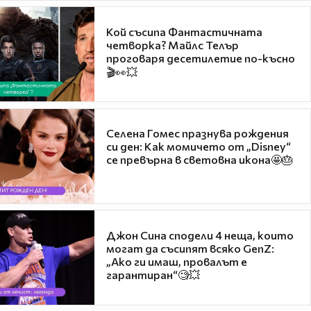
Кой съсипа Фантастичната
четворка? Майлс Телър
проговаря десетилетие по-късно
🎬👀💥
Селена Гомес празнува рождения
си ден: Как момичето от „Disney“
се превърна в световна икона🤩🎂
Джон Сина сподели 4 неща, които
могат да съсипят всяко GenZ:
„Ако ги имаш, провалът е
гарантиран“🧐💥