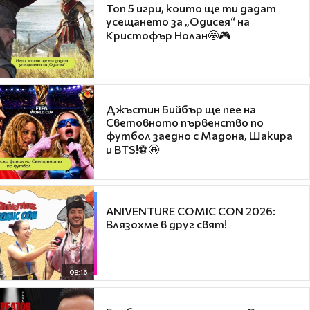
Топ 5 игри, които ще ти дадат
усещането за „Одисея“ на
Кристофър Нолан🤩🎮
Джъстин Бийбър ще пее на
Световното първенство по
футбол заедно с Мадона, Шакира
и BTS!⚽🤩
ANIVENTURE COMIC CON 2026:
Влязохме в друг свят!
08:16