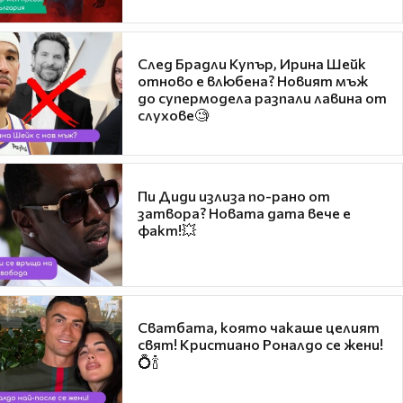
След Брадли Купър, Ирина Шейк
отново е влюбена? Новият мъж
до супермодела разпали лавина от
слухове🧐
Пи Диди излиза по-рано от
затвора? Новата дата вече е
факт!💥
Сватбата, която чакаше целият
свят! Кристиано Роналдо се жени!
💍🍾