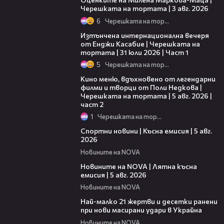
Черешката на тортата | 3 авг. 2026
6
Черешката на тортата
18:07
Изтънчена интернационална вечеря
от Енджи Касабие | Черешката на
тортата | 31 юли 2026 | Част 1
5
Черешката на тортата
15:31
Кино меню, вдъхновено от легендарни
филми и творци от Поли Недкова |
Черешката на тортата | 5 авг. 2026 |
част 2
1
Черешката на тортата
03:37
Спортни новини | Късна емисия | 5 авг.
2026
Новините на NOVA
20:06
Новините на NOVA | Лятна късна
емисия | 5 авг. 2026
Новините на NOVA
01:14
Най-малко 21 жертви и десетки ранени
при нови масирани удари в Украйна
Новините на NOVA