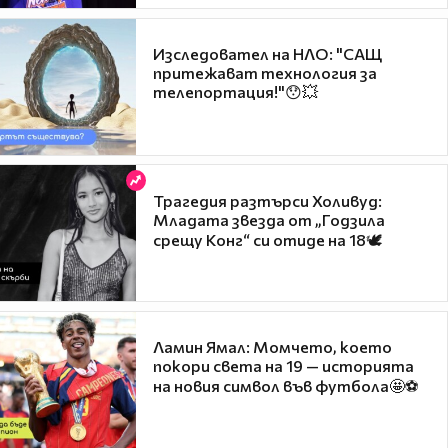
Изследовател на НЛО: "САЩ
притежават технология за
телепортация!"😯💥
Трагедия разтърси Холивуд:
Младата звезда от „Годзила
срещу Конг“ си отиде на 18🕊️
Ламин Ямал: Момчето, което
покори света на 19 — историята
на новия символ във футбола🤩⚽