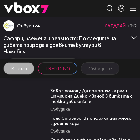
Member of
👾
Събуди се
СЛЕДВАЙ
1212
Сафари, племена и реалност: По следите на
дивата природа и древните култури в
Намибия
Всички
TRENDING
Събуди се
03:29
Зов за помощ: Да помогнем на рали
шампиона Динко Иванов в битката с
тежко заболяване
Събуди се
27:22
Тони Стораро: В попфолка има много
излишни хора
Събуди се
14:06
Оценките на Милена Маркова-Маца |