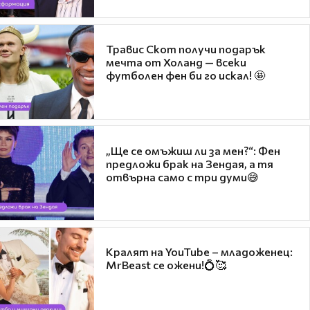
Травис Скот получи подарък
мечта от Холанд — всеки
футболен фен би го искал! 🤩
„Ще се омъжиш ли за мен?“: Фен
предложи брак на Зендая, а тя
отвърна само с три думи😅
Кралят на YouTube – младоженец:
MrBeast се ожени!💍🥰