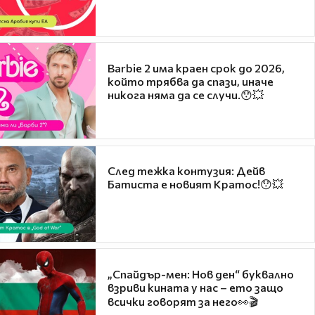
Barbie 2 има краен срок до 2026,
който трябва да спази, иначе
никога няма да се случи.😯💥
След тежка контузия: Дейв
Батиста е новият Кратос!😯💥
„Спайдър-мен: Нов ден“ буквално
взриви кината у нас – ето защо
всички говорят за него👀🎬