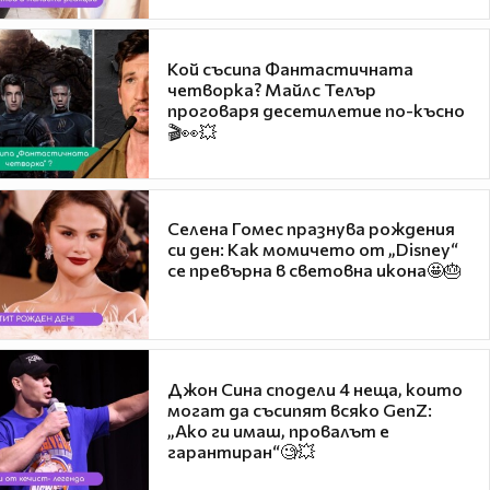
Кой съсипа Фантастичната
четворка? Майлс Телър
проговаря десетилетие по-късно
🎬👀💥
Селена Гомес празнува рождения
си ден: Как момичето от „Disney“
се превърна в световна икона🤩🎂
Джон Сина сподели 4 неща, които
могат да съсипят всяко GenZ:
„Ако ги имаш, провалът е
гарантиран“🧐💥