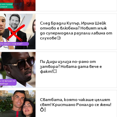
След Брадли Купър, Ирина Шейк
отново е влюбена? Новият мъж
до супермодела разпали лавина от
слухове🧐
Пи Диди излиза по-рано от
затвора? Новата дата вече е
факт!💥
Сватбата, която чакаше целият
свят! Кристиано Роналдо се жени!
💍🍾