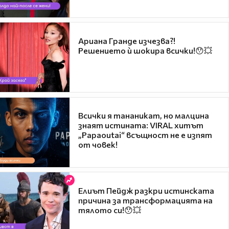
Ариана Гранде изчезва?!
Решението ѝ шокира всички!😯💥
Всички я тананикат, но малцина
знаят истината: VIRAL хитът
„Papaoutai“ всъщност не е изпят
от човек!
Елиът Пейдж разкри истинската
причина за трансформацията на
тялото си!😯💥