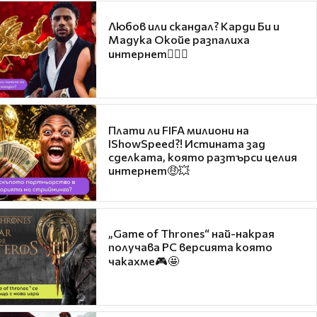
Любов или скандал? Карди Би и
Мадука Окойе разпалиха
интернет❤️‍🔥🔥
Плати ли FIFA милиони на
IShowSpeed?! Истината зад
сделката, която разтърси целия
интернет🤑💥
„Game of Thrones“ най-накрая
получава PC версията която
чакахме🎮🤩