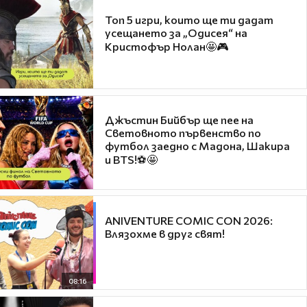
Топ 5 игри, които ще ти дадат
усещането за „Одисея“ на
Кристофър Нолан🤩🎮
Джъстин Бийбър ще пее на
Световното първенство по
футбол заедно с Мадона, Шакира
и BTS!⚽🤩
ANIVENTURE COMIC CON 2026:
Влязохме в друг свят!
08:16