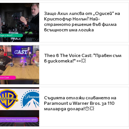
Защо Ахил липсва от „Одисей“ на
Кристофър Нолън? Най-
странното решение във филма
всъщност има логика
Theo в The Voice Cast: "Правен съм
в дискотека!" 👀💥
Съдията отложи сливането на
Paramount и Warner Bros. за 110
милиарда долара!😯💥