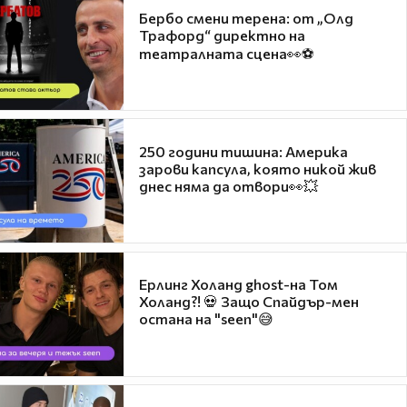
Бербо смени терена: от „Олд
Трафорд“ директно на
театралната сцена👀⚽
250 години тишина: Америка
зарови капсула, която никой жив
днес няма да отвори👀💥
Ерлинг Холанд ghost-на Том
Холанд?! 💀 Защо Спайдър-мен
остана на "seen"😅