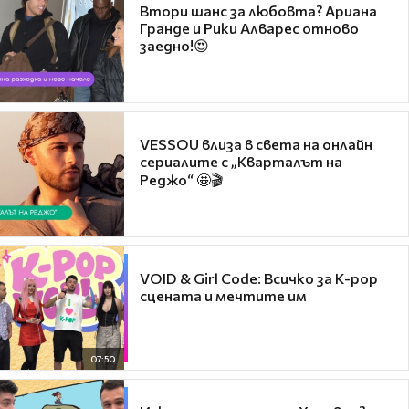
Втори шанс за любовта? Ариана
Гранде и Рики Алварес отново
заедно!😍
VESSOU влиза в света на онлайн
сериалите с „Кварталът на
Реджо“ 🤩🎬
VOID & Girl Code: Всичко за K-pop
сцената и мечтите им
07:50