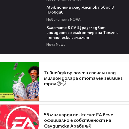
01:06
Мъж почина след жесток побой в
Пловдив
Новините на NOVA
00:39
Властите в САЩ разследват
инцидент с хеликоптера на Тръмп и
пътнически самолет
Nova News
Тийнейджър почти спечели над
милион долара с тотален гейминг
трол😯💥
55 милиарда по-късно: EA вече
официално е собственост на
Саудитска Арабия💰