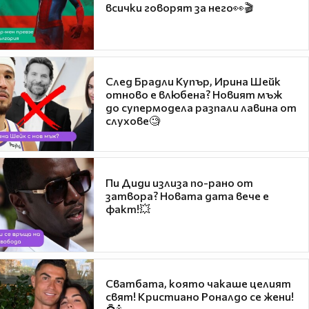
всички говорят за него👀🎬
След Брадли Купър, Ирина Шейк
отново е влюбена? Новият мъж
до супермодела разпали лавина от
слухове🧐
Пи Диди излиза по-рано от
затвора? Новата дата вече е
факт!💥
Сватбата, която чакаше целият
свят! Кристиано Роналдо се жени!