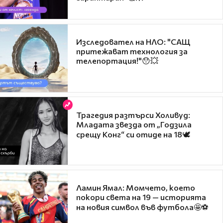
Изследовател на НЛО: "САЩ
притежават технология за
телепортация!"😯💥
Трагедия разтърси Холивуд:
Младата звезда от „Годзила
срещу Конг“ си отиде на 18🕊️
Ламин Ямал: Момчето, което
покори света на 19 — историята
на новия символ във футбола🤩⚽