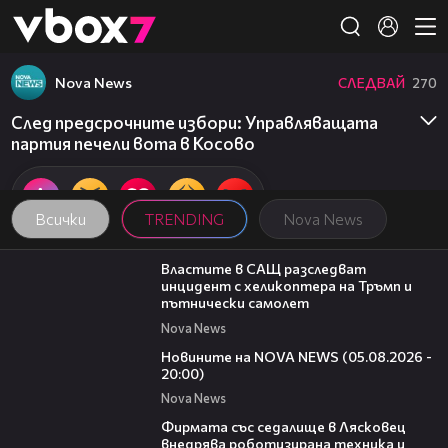
Member of
👾
Nova News
СЛЕДВАЙ
270
След предсрочните избори: Управляващата
партия печели вота в Косово
Всички
TRENDING
Nova News
00:39
Властите в САЩ разследват
инцидент с хеликоптера на Тръмп и
пътнически самолет
Nova News
21:42
Новините на NOVA NEWS (05.08.2026 -
20:00)
Nova News
00:06
Фирмата със седалище в Лясковец
внедрява роботизирана техника и