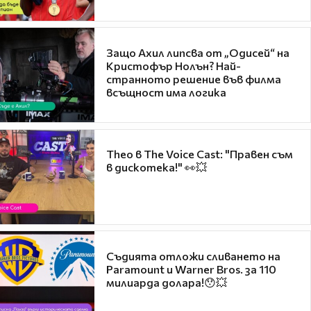
Защо Ахил липсва от „Одисей“ на
Кристофър Нолън? Най-
странното решение във филма
всъщност има логика
Theo в The Voice Cast: "Правен съм
в дискотека!" 👀💥
Съдията отложи сливането на
Paramount и Warner Bros. за 110
милиарда долара!😯💥