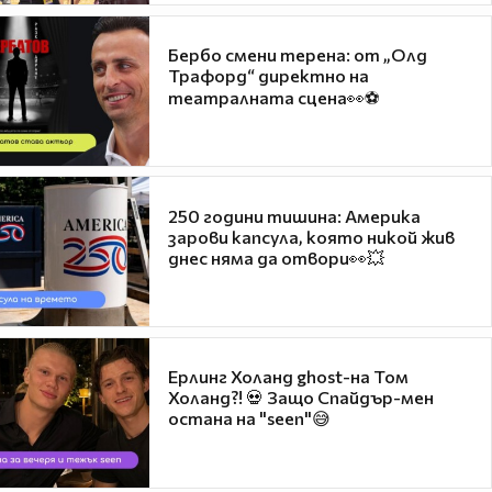
Бербо смени терена: от „Олд
Трафорд“ директно на
театралната сцена👀⚽
250 години тишина: Америка
зарови капсула, която никой жив
днес няма да отвори👀💥
Ерлинг Холанд ghost-на Том
Холанд?! 💀 Защо Спайдър-мен
остана на "seen"😅