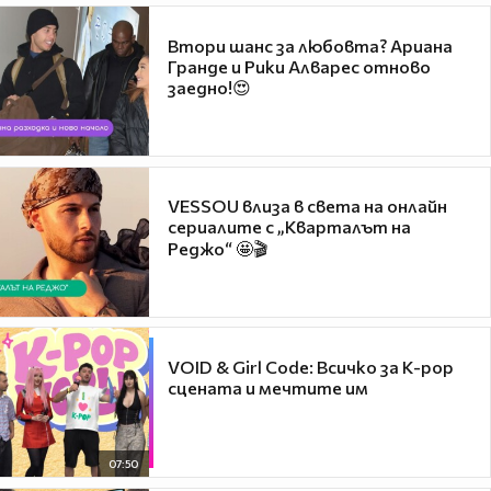
Втори шанс за любовта? Ариана
Гранде и Рики Алварес отново
заедно!😍
VESSOU влиза в света на онлайн
сериалите с „Кварталът на
Реджо“ 🤩🎬
VOID & Girl Code: Всичко за K-pop
сцената и мечтите им
07:50