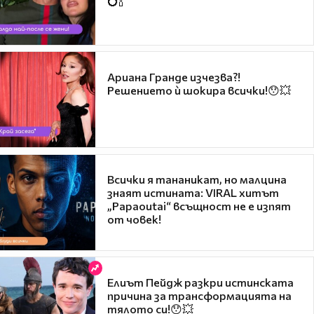
💍🍾
Ариана Гранде изчезва?!
Решението ѝ шокира всички!😯💥
Всички я тананикат, но малцина
знаят истината: VIRAL хитът
„Papaoutai“ всъщност не е изпят
от човек!
Елиът Пейдж разкри истинската
причина за трансформацията на
тялото си!😯💥