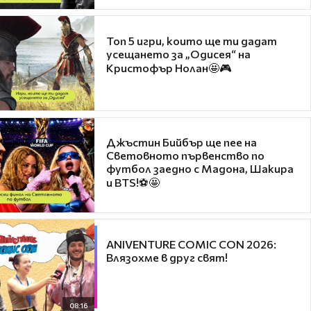
Топ 5 игри, които ще ти дадат
усещането за „Одисея“ на
Кристофър Нолан🤩🎮
Джъстин Бийбър ще пее на
Световното първенство по
футбол заедно с Мадона, Шакира
и BTS!⚽🤩
ANIVENTURE COMIC CON 2026:
Влязохме в друг свят!
08:16