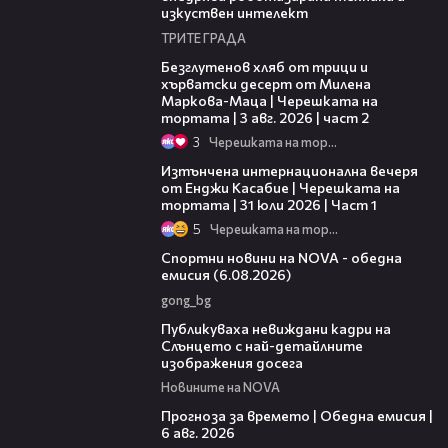
изкуствен интелект
ТРИТЕ ГРАДА
15:35
Безглутенов хляб от трици и
хърватски десерт от Милена
Маркова-Маца | Черешката на
тортата | 3 авг. 2026 | част 2
3
Черешката на тортата
18:07
Изтънчена интернационална вечеря
от Енджи Касабие | Черешката на
тортата | 31 юли 2026 | Част 1
5
Черешката на тортата
04:46
Спортни новини на NOVA - обедна
емисия (6.08.2026)
gong_bg
00:43
Публикуваха невиждани кадри на
Слънцето с най-детайлните
изображения досега
Новините на NOVA
02:19
Прогноза за времето | Обедна емисия |
6 авг. 2026