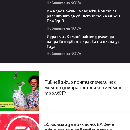
Новините на NOVA
01:12
Има задържани младежи, които се
разпитват за убийството на мъж в
Пловдив
Новините на NOVA
01:31
Израел и „Хамас“ чакат другия да
направи първата крачка по плана за
Газа
Новините на NOVA
Тийнейджър почти спечели над
милион долара с тотален гейминг
трол😯💥
55 милиарда по-късно: EA вече
официално е собственост на