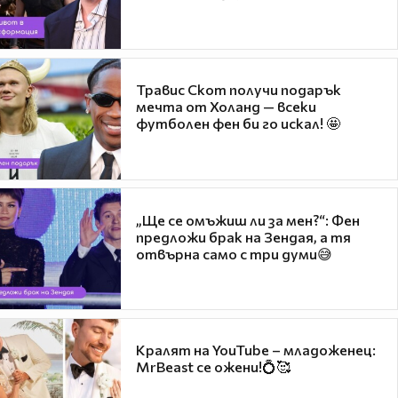
Травис Скот получи подарък
мечта от Холанд — всеки
футболен фен би го искал! 🤩
„Ще се омъжиш ли за мен?“: Фен
предложи брак на Зендая, а тя
отвърна само с три думи😅
Кралят на YouTube – младоженец:
MrBeast се ожени!💍🥰