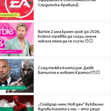
Саудитска Арабия💰
Barbie 2 има краен срок до 2026,
който трябва да спази, иначе
никога няма да се случи.😯💥
След тежка контузия: Дейв
Батиста е новият Кратос!😯💥
„Спайдър-мен: Нов ден“ буквално
взриви кината у нас – ето защо