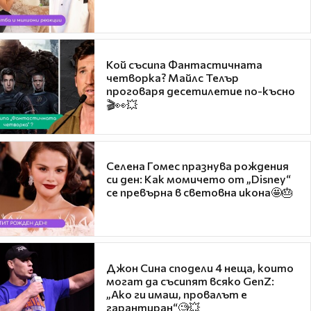
Кой съсипа Фантастичната
четворка? Майлс Телър
проговаря десетилетие по-късно
🎬👀💥
Селена Гомес празнува рождения
си ден: Как момичето от „Disney“
се превърна в световна икона🤩🎂
Джон Сина сподели 4 неща, които
могат да съсипят всяко GenZ:
„Ако ги имаш, провалът е
гарантиран“🧐💥