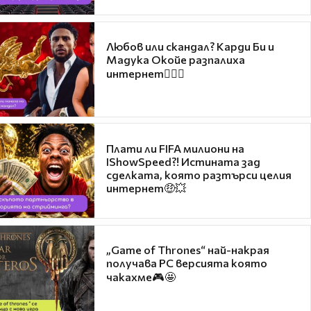
Любов или скандал? Карди Би и
Мадука Окойе разпалиха
интернет❤️‍🔥🔥
Плати ли FIFA милиони на
IShowSpeed?! Истината зад
сделката, която разтърси целия
интернет🤑💥
„Game of Thrones“ най-накрая
получава PC версията която
чакахме🎮🤩