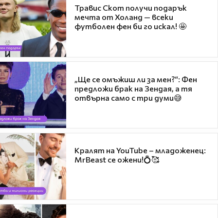
Травис Скот получи подарък
мечта от Холанд — всеки
футболен фен би го искал! 🤩
„Ще се омъжиш ли за мен?“: Фен
предложи брак на Зендая, а тя
отвърна само с три думи😅
Кралят на YouTube – младоженец:
MrBeast се ожени!💍🥰