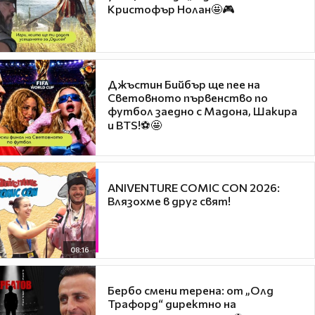
Кристофър Нолан🤩🎮
Джъстин Бийбър ще пее на
Световното първенство по
футбол заедно с Мадона, Шакира
и BTS!⚽🤩
ANIVENTURE COMIC CON 2026:
Влязохме в друг свят!
08:16
Бербо смени терена: от „Олд
Трафорд“ директно на