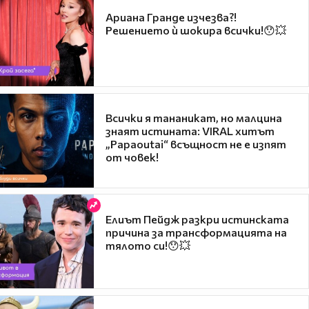
Ариана Гранде изчезва?!
Решението ѝ шокира всички!😯💥
Всички я тананикат, но малцина
знаят истината: VIRAL хитът
„Papaoutai“ всъщност не е изпят
от човек!
Елиът Пейдж разкри истинската
причина за трансформацията на
тялото си!😯💥