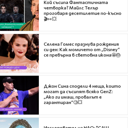
Кой съсипа Фантастичната
четворка? Майлс Телър
проговаря десетилетие по-късно
🎬👀💥
Селена Гомес празнува рождения
си ден: Как момичето от „Disney“
се превърна в световна икона🤩🎂
Джон Сина сподели 4 неща, които
могат да съсипят всяко GenZ:
„Ако ги имаш, провалът е
гарантиран“🧐💥
Изследовател на НЛО: "САЩ