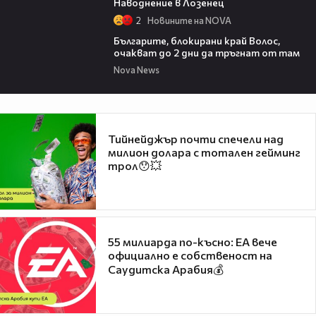
Наводнение в Лозенец
2
Новините на NOVA
04:34
Българите, блокирани край Волос,
очакват до 2 дни да тръгнат от там
Nova News
Тийнейджър почти спечели над
милион долара с тотален гейминг
трол😯💥
55 милиарда по-късно: EA вече
официално е собственост на
Саудитска Арабия💰