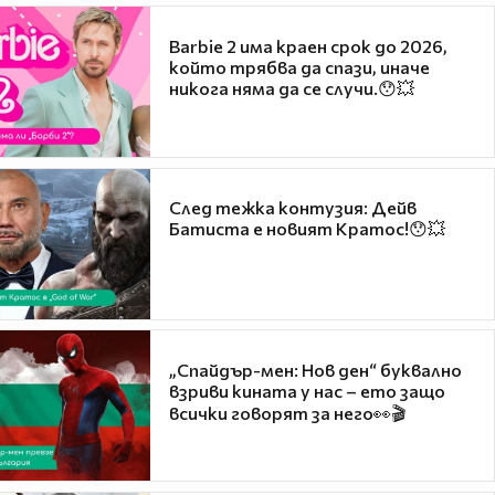
Barbie 2 има краен срок до 2026,
който трябва да спази, иначе
никога няма да се случи.😯💥
След тежка контузия: Дейв
Батиста е новият Кратос!😯💥
„Спайдър-мен: Нов ден“ буквално
взриви кината у нас – ето защо
всички говорят за него👀🎬