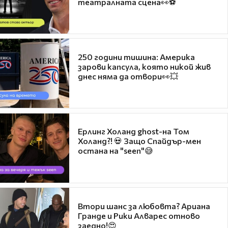
театралната сцена👀⚽
250 години тишина: Америка
зарови капсула, която никой жив
днес няма да отвори👀💥
Ерлинг Холанд ghost-на Том
Холанд?! 💀 Защо Спайдър-мен
остана на "seen"😅
Втори шанс за любовта? Ариана
Гранде и Рики Алварес отново
заедно!😍