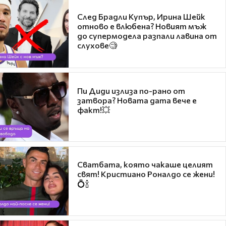
След Брадли Купър, Ирина Шейк
отново е влюбена? Новият мъж
до супермодела разпали лавина от
слухове🧐
Пи Диди излиза по-рано от
затвора? Новата дата вече е
факт!💥
Сватбата, която чакаше целият
свят! Кристиано Роналдо се жени!
💍🍾