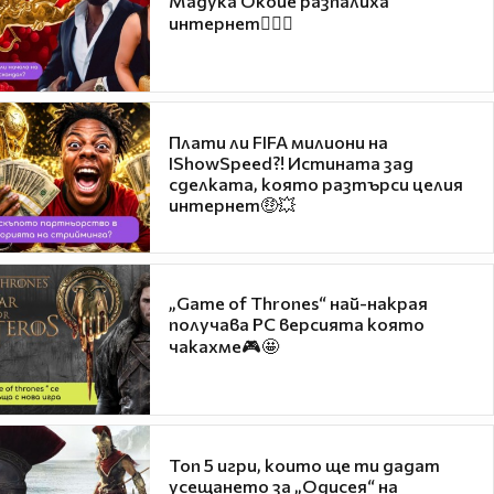
Мадука Окойе разпалиха
интернет❤️‍🔥🔥
Плати ли FIFA милиони на
IShowSpeed?! Истината зад
сделката, която разтърси целия
интернет🤑💥
„Game of Thrones“ най-накрая
получава PC версията която
чакахме🎮🤩
Топ 5 игри, които ще ти дадат
усещането за „Одисея“ на