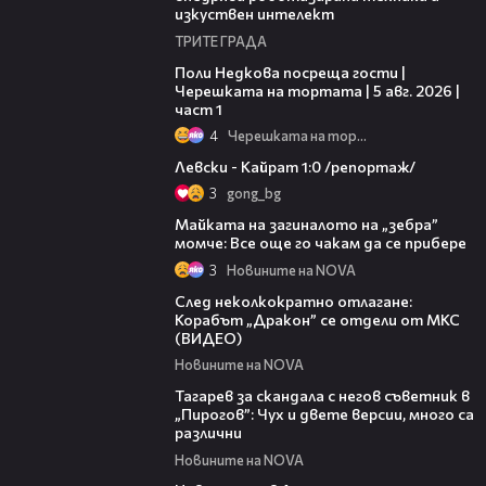
изкуствен интелект
ТРИТЕ ГРАДА
19:25
Поли Недкова посреща гости |
Черешката на тортата | 5 авг. 2026 |
част 1
4
Черешката на тортата
05:57
Левски - Кайрат 1:0 /репортаж/
3
gong_bg
00:53
Майката на загиналото на „зебра”
момче: Все още го чакам да се прибере
3
Новините на NOVA
02:08
След неколкократно отлагане:
Корабът „Дракон” се отдели от МКС
(ВИДЕО)
Новините на NOVA
01:40
Тагарев за скандала с негов съветник в
„Пирогов”: Чух и двете версии, много са
различни
Новините на NOVA
00:57