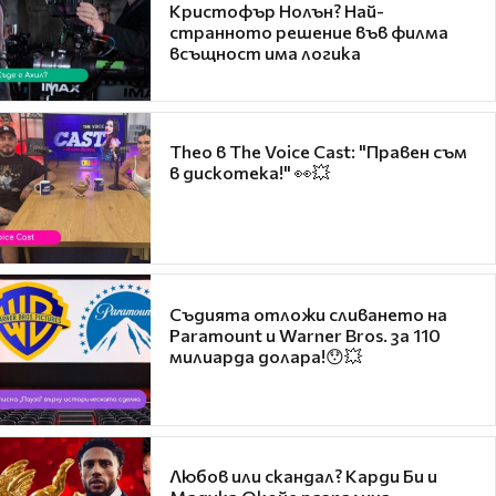
Кристофър Нолън? Най-
странното решение във филма
всъщност има логика
Theo в The Voice Cast: "Правен съм
в дискотека!" 👀💥
Съдията отложи сливането на
Paramount и Warner Bros. за 110
милиарда долара!😯💥
Любов или скандал? Карди Би и