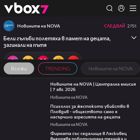
Member of
👾
Новините на NOVA
СЛЕДВАЙ
2751
Бели гълъби полетяха в памет на децата,
загинали на пътя
Всички
TRENDING
Новините на NOVA
45:26
Новините на NOVA | Централна емисия
| 7 авг. 2026
Новините на NOVA
07:08
Психолог за жестокото убийство в
Пловдив - обществото само е
насърчило агресията на децата
Новините на NOVA
00:06
Фирмата със седалище в Лясковец
внедрява роботизирана техника и