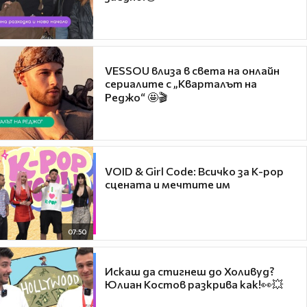
VESSOU влиза в света на онлайн
сериалите с „Кварталът на
Реджо“ 🤩🎬
VOID & Girl Code: Всичко за K-pop
сцената и мечтите им
07:50
Искаш да стигнеш до Холивуд?
Юлиан Костов разкрива как!👀💥