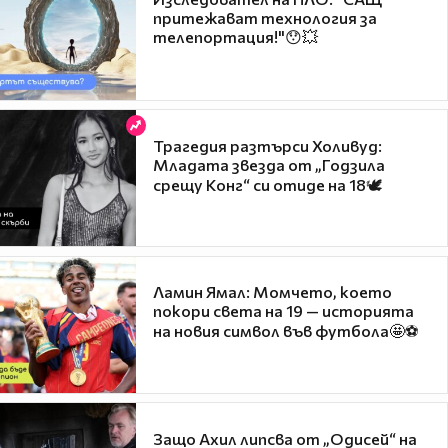
притежават технология за
телепортация!"😯💥
Трагедия разтърси Холивуд:
Младата звезда от „Годзила
срещу Конг“ си отиде на 18🕊️
Ламин Ямал: Момчето, което
покори света на 19 — историята
на новия символ във футбола🤩⚽
Защо Ахил липсва от „Одисей“ на