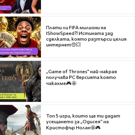
Плати ли FIFA милиони на
IShowSpeed?! Истината зад
сделката, която разтърси целия
интернет🤑💥
„Game of Thrones“ най-накрая
получава PC версията която
чакахме🎮🤩
Топ 5 игри, които ще ти дадат
усещането за „Одисея“ на
Кристофър Нолан🤩🎮