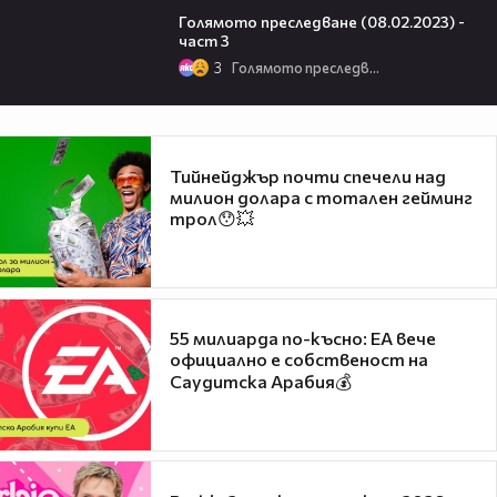
Голямото преследване (08.02.2023) -
част 3
3
Голямото преследване
Тийнейджър почти спечели над
милион долара с тотален гейминг
трол😯💥
55 милиарда по-късно: EA вече
официално е собственост на
Саудитска Арабия💰