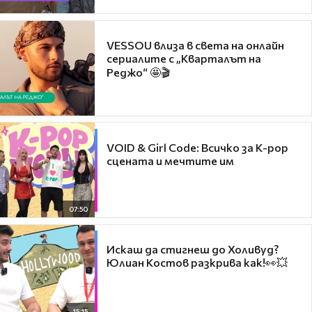
VESSOU влиза в света на онлайн
сериалите с „Кварталът на
Реджо“ 🤩🎬
VOID & Girl Code: Всичко за K-pop
сцената и мечтите им
07:50
Искаш да стигнеш до Холивуд?
Юлиан Костов разкрива как!👀💥
15:15