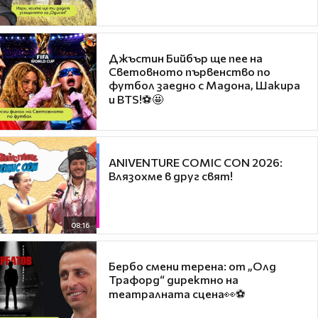
Джъстин Бийбър ще пее на
Световното първенство по
футбол заедно с Мадона, Шакира
и BTS!⚽🤩
ANIVENTURE COMIC CON 2026:
Влязохме в друг свят!
08:16
Бербо смени терена: от „Олд
Трафорд“ директно на
театралната сцена👀⚽