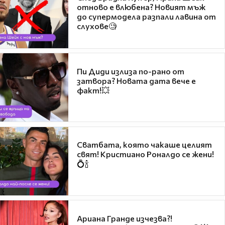
отново е влюбена? Новият мъж
до супермодела разпали лавина от
слухове🧐
Пи Диди излиза по-рано от
затвора? Новата дата вече е
факт!💥
Сватбата, която чакаше целият
свят! Кристиано Роналдо се жени!
💍🍾
Ариана Гранде изчезва?!