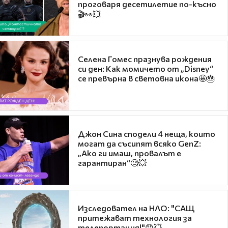
проговаря десетилетие по-късно
🎬👀💥
Селена Гомес празнува рождения
си ден: Как момичето от „Disney“
се превърна в световна икона🤩🎂
Джон Сина сподели 4 неща, които
могат да съсипят всяко GenZ:
„Ако ги имаш, провалът е
гарантиран“🧐💥
Изследовател на НЛО: "САЩ
притежават технология за
телепортация!"😯💥