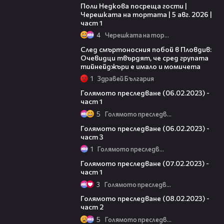
Поли Недкова посреща гости |
Черешката на тортата | 5 авг. 2026 |
част 1
4
Черешката на тортата
09:32
След смъртоносния побой в Пловдив:
Очевидци твърдят, че сред групата
тийнейджъри е имало и момичета
1
Здравей България
11:20
Голямото преследване (06.02.2023) -
част 1
5
Голямото преследване
12:09
Голямото преследване (06.02.2023) -
част 3
1
Голямото преследване
10:26
Голямото преследване (07.02.2023) -
част 1
3
Голямото преследване
23:33
Голямото преследване (08.02.2023) -
част 2
5
Голямото преследване
14:02