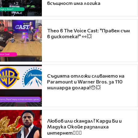
всъщност има логика
Theo в The Voice Cast: "Правен съм
в дискотека!" 👀💥
Съдията отложи сливането на
Paramount и Warner Bros. за 110
милиарда долара!😯💥
Любов или скандал? Карди Би и
Мадука Окойе разпалиха
интернет❤️‍🔥🔥