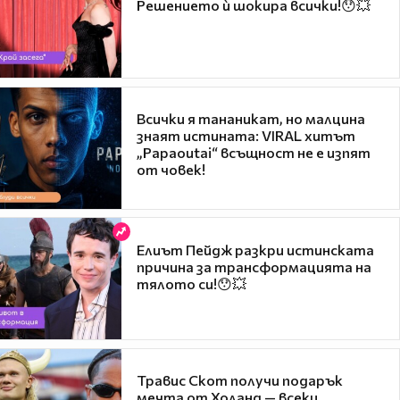
Решението ѝ шокира всички!😯💥
Всички я тананикат, но малцина
знаят истината: VIRAL хитът
„Papaoutai“ всъщност не е изпят
от човек!
Елиът Пейдж разкри истинската
причина за трансформацията на
тялото си!😯💥
Травис Скот получи подарък
мечта от Холанд — всеки