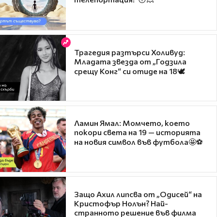
Трагедия разтърси Холивуд:
Младата звезда от „Годзила
срещу Конг“ си отиде на 18🕊️
Ламин Ямал: Момчето, което
покори света на 19 — историята
на новия символ във футбола🤩⚽
Защо Ахил липсва от „Одисей“ на
Кристофър Нолън? Най-
странното решение във филма