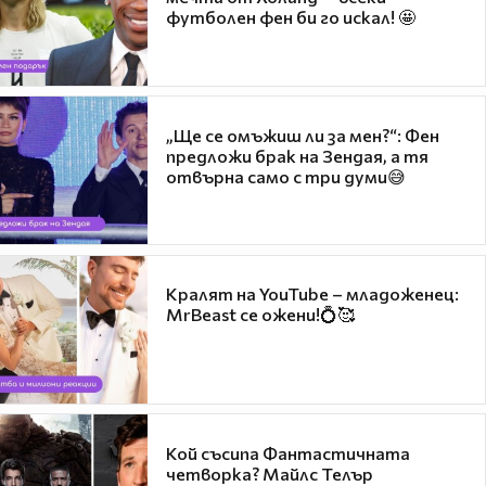
футболен фен би го искал! 🤩
„Ще се омъжиш ли за мен?“: Фен
предложи брак на Зендая, а тя
отвърна само с три думи😅
Кралят на YouTube – младоженец:
MrBeast се ожени!💍🥰
Кой съсипа Фантастичната
четворка? Майлс Телър