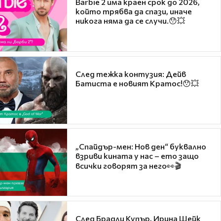
Barbie 2 има краен срок до 2026,
който трябва да спази, иначе
никога няма да се случи.😯💥
След тежка контузия: Дейв
Батиста е новият Кратос!😯💥
„Спайдър-мен: Нов ден“ буквално
взриви кината у нас – ето защо
всички говорят за него👀🎬
След Брадли Купър, Ирина Шейк