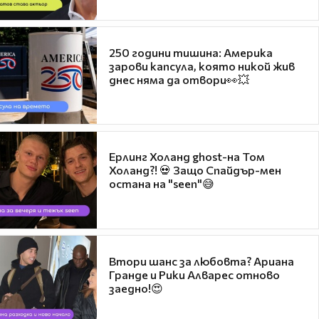
250 години тишина: Америка
зарови капсула, която никой жив
днес няма да отвори👀💥
Ерлинг Холанд ghost-на Том
Холанд?! 💀 Защо Спайдър-мен
остана на "seen"😅
Втори шанс за любовта? Ариана
Гранде и Рики Алварес отново
заедно!😍