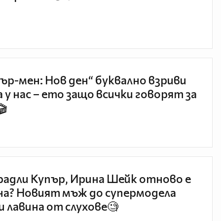
ър-мен: Нов ден“ буквално взриви
 у нас – ето защо всички говорят за
🎬
радли Купър, Ирина Шейк отново е
а? Новият мъж до супермодела
и лавина от слухове🧐