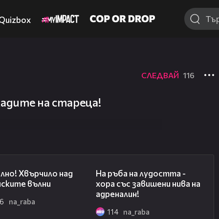
Quizbox
СЛЕДВАЙ
116
кадите на стареца!
02:16
02:25
лно! Хвърчило над
На ръба на лудостта -
нските вълни
хора със завишени нива на
адреналин!
16
na_raba
114
na_raba