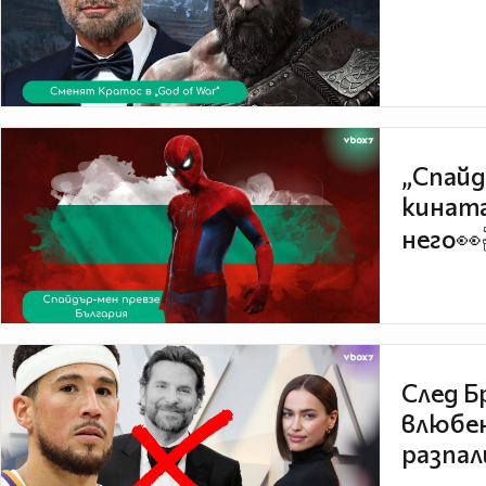
„Спайд
кината
него👀
След Б
влюбен
разпал