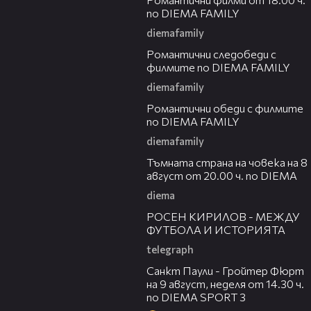
по DIEMA FAMILY
diemafamily
00:36
Романтични следобеди с
филмите по DIEMA FAMILY
diemafamily
00:32
Романтични обеди с филмите
по DIEMA FAMILY
diemafamily
00:30
Тъмната страна на човека на 8
август от 20.00 ч. по DIEMA
diema
50:51
РОСЕН КИРИЛОВ - МЕЖДУ
ФУТБОЛА И ИСТОРИЯТА
telegraph
00:37
Санкт Паули - Гройтер Фюрт
на 9 август, неделя от 14.30 ч.
по DIEMA SPORT 3