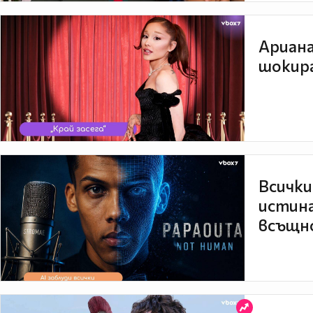
Ариана
шокира
Всички
истина
всъщно