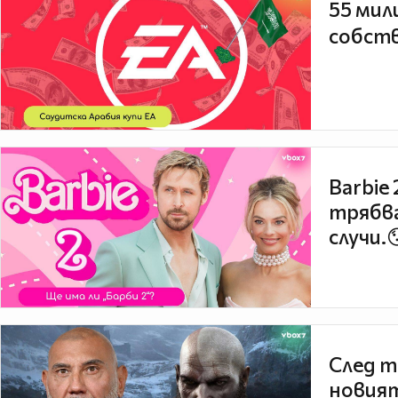
55 мил
собств
Barbie
трябва
случи.
След т
новият