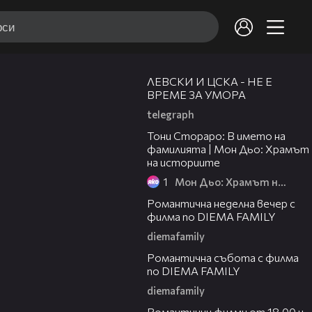
31:36
ЛЕВСКИ И ЦСКА - НЕ Е
ВРЕМЕ ЗА УМОРА
telegraph
01:17:16
Тони Стораро: В името на
фамилията | Мон Дьо: Храмът
на историите
1
Мон Дьо: Храмът на историите
00:20
Романтична неделна вечер с
филма по DIEMA FAMILY
diemafamily
00:21
Романтична събота с филма
по DIEMA FAMILY
diemafamily
00:36
Романтични филми от 18.00 ч.