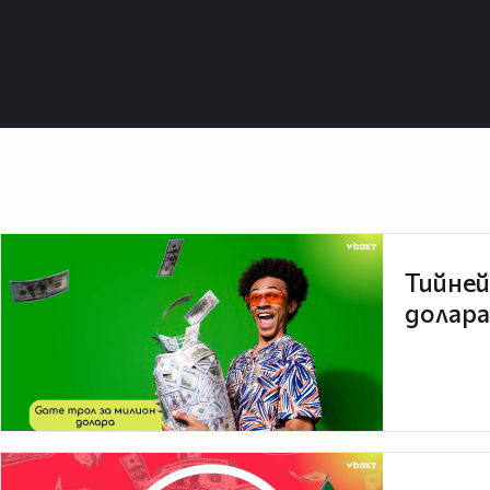
Тийней
долара