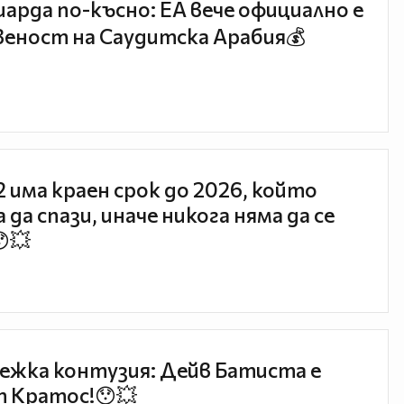
иарда по-късно: EA вече официално е
еност на Саудитска Арабия💰
 2 има краен срок до 2026, който
 да спази, иначе никога няма да се
😯💥
ежка контузия: Дейв Батиста е
 Кратос!😯💥