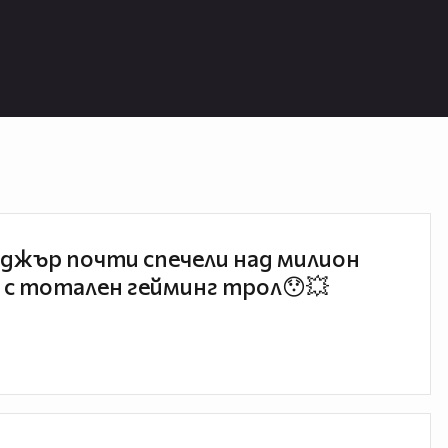
джър почти спечели над милион
 с тотален гейминг трол😯💥