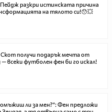
Пейдж разкри истинската причина
нсформацията на тялото си!😯💥
 Скот получи подарък мечта от
 — всеки футболен фен би го искал!
 омъжиш ли за мен?“: Фен предложи
а Зендая, а тя отвърна само с три