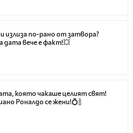
и излиза по-рано от затвора?
 дата вече е факт!💥
та, която чакаше целият свят!
ано Роналдо се жени!💍🍾