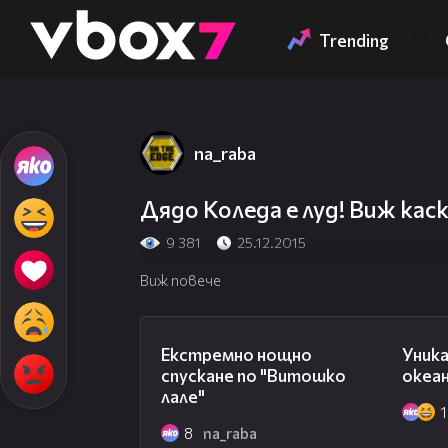
Member of
👾
Trending
na_raba
Дядо Коледа е луд! Виж кас
9 381
25.12.2015
Виж повече
04:21
Екстремно нощно
Уника
спускане по "Витошко
океа
лале"
8
na_raba