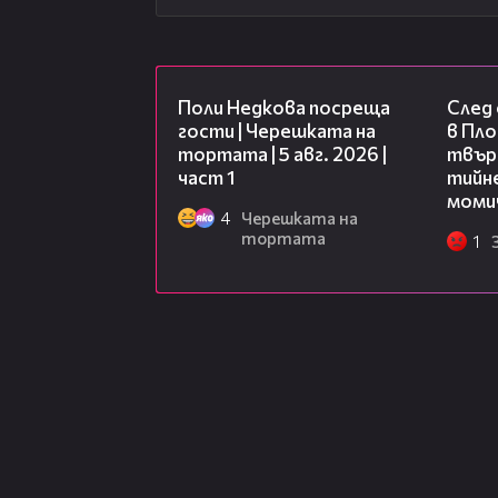
19:25
Поли Недкова посреща
След
гости | Черешката на
в Пло
тортата | 5 авг. 2026 |
твърд
част 1
тийне
моми
4
Черешката на
тортата
1