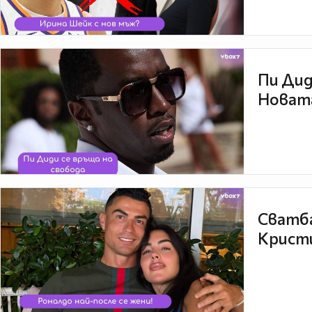
Пи Дид
Новата
Сватба
Кристи