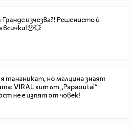
 Гранде изчезва?! Решението ѝ
 всички!😯💥
 я тананикат, но малцина знаят
та: VIRAL хитът „Papaoutai“
ст не е изпят от човек!