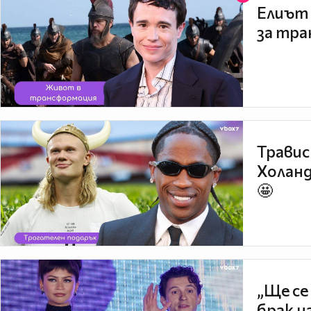
Елиът 
за тра
Травис
Холанд
🤩
„Ще се
брак н