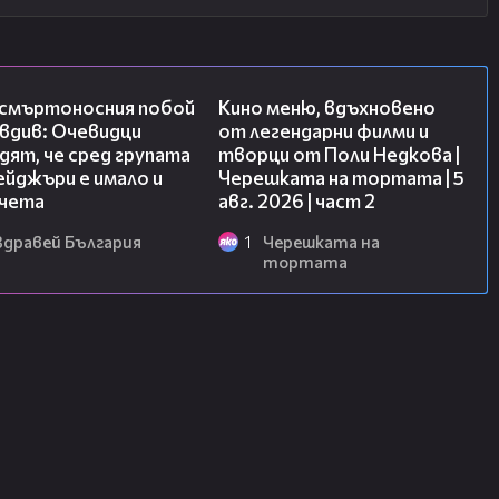
09:32
15:31
 смъртоносния побой
Кино меню, вдъхновено
вдив: Очевидци
от легендарни филми и
ят, че сред групата
творци от Поли Недкова |
йджъри е имало и
Черешката на тортата | 5
чета
авг. 2026 | част 2
Здравей България
1
Черешката на
тортата