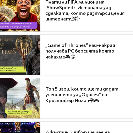
Плати ли FIFA милиони на
IShowSpeed?! Истината зад
сделката, която разтърси целия
интернет🤑💥
„Game of Thrones“ най-накрая
получава PC версията която
чакахме🎮🤩
Топ 5 игри, които ще ти дадат
усещането за „Одисея“ на
Кристофър Нолан🤩🎮
Джъстин Бийбър ще пее на