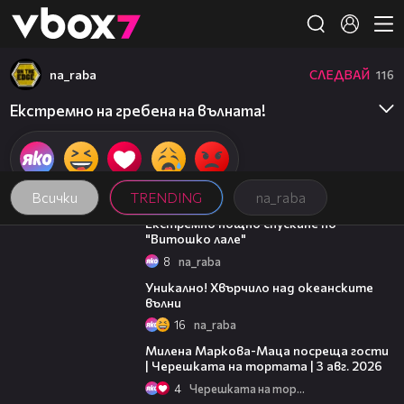
Member of
👾
na_raba
СЛЕДВАЙ
116
Екстремно на гребена на вълната!
Всички
TRENDING
na_raba
04:21
Екстремно нощно спускане по
"Витошко лале"
8
na_raba
02:16
Уникално! Хвърчило над океанските
вълни
16
na_raba
20:17
Милена Маркова-Маца посреща гости
| Черешката на тортата | 3 авг. 2026
4
Черешката на тортата
19:25