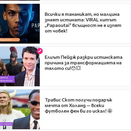
Всички я тананикат, но малцина
знаят истината: VIRAL хитът
„Papaoutai“ всъщност не е изпят
от човек!
Елиът Пейдж разкри истинската
причина за трансформацията на
тялото си!😯💥
Травис Скот получи подарък
мечта от Холанд — всеки
футболен фен би го искал! 🤩