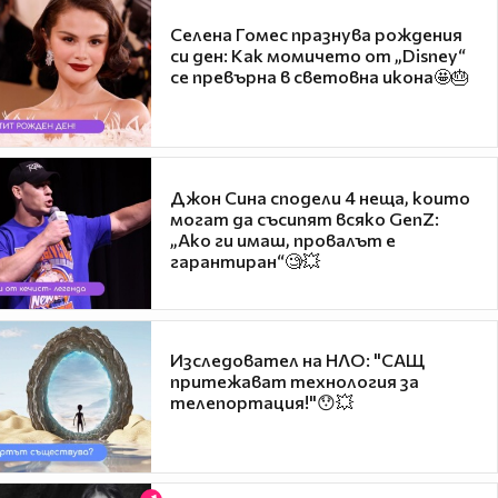
Селена Гомес празнува рождения
си ден: Как момичето от „Disney“
се превърна в световна икона🤩🎂
Джон Сина сподели 4 неща, които
могат да съсипят всяко GenZ:
„Ако ги имаш, провалът е
гарантиран“🧐💥
Изследовател на НЛО: "САЩ
притежават технология за
телепортация!"😯💥