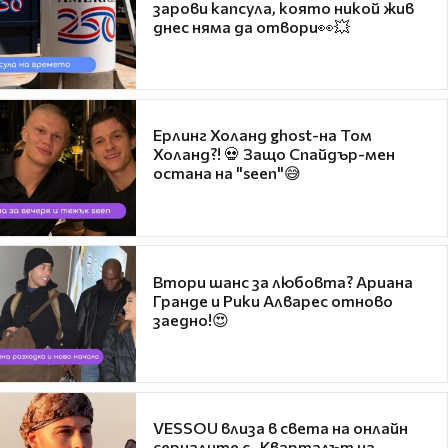
зарови капсула, която никой жив
днес няма да отвори👀💥
Ерлинг Холанд ghost-на Том
Холанд?! 💀 Защо Спайдър-мен
остана на "seen"😅
Втори шанс за любовта? Ариана
Гранде и Рики Алварес отново
заедно!😍
VESSOU влиза в света на онлайн
сериалите с „Кварталът на