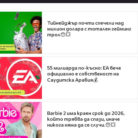
Тийнейджър почти спечели над
милион долара с тотален гейминг
трол😯💥
55 милиарда по-късно: EA вече
официално е собственост на
Саудитска Арабия💰
Barbie 2 има краен срок до 2026,
който трябва да спази, иначе
никога няма да се случи.😯💥