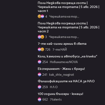
Поли Недкова посреща гости |
Черешката на тортата | 5 авг. 2026 |
част 1
4
Черешката на тортата
13:03
Поли Недкова посреща гости |
Черешката на тортата | 5 авг. 2026 |
част 2
3
Черешката на тортата
08:40
7-те най-силни армии в света
726
7-те НАЙ
00:46
Коли, камиони и автобуси „на кънки”
254
Новините на NOVA
06:02
Експеримент - Жени с бради!
241
kak_shte_reagirat
02:57
Фалшификациите на НАСА за НЛО
259
Н Л О
05:37
100 години българи - юнаци!
662
7talents