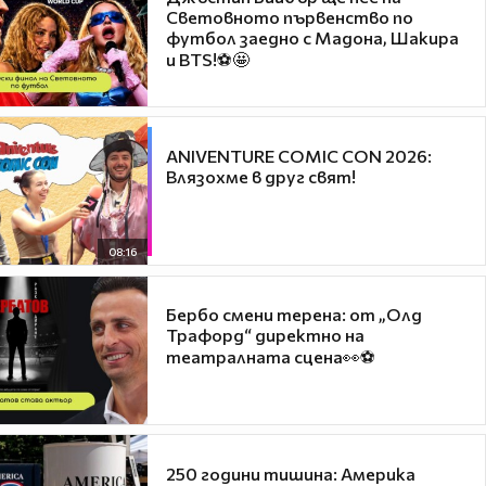
Световното първенство по
футбол заедно с Мадона, Шакира
и BTS!⚽🤩
ANIVENTURE COMIC CON 2026:
Влязохме в друг свят!
08:16
Бербо смени терена: от „Олд
Трафорд“ директно на
театралната сцена👀⚽
250 години тишина: Америка