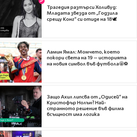
Трагедия разтърси Холивуд:
Младата звезда от „Годзила
срещу Конг“ си отиде на 18🕊️
Ламин Ямал: Момчето, което
покори света на 19 — историята
на новия символ във футбола🤩⚽
Защо Ахил липсва от „Одисей“ на
Кристофър Нолън? Най-
странното решение във филма
всъщност има логика