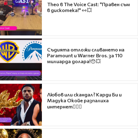
Theo в The Voice Cast: "Правен съм
в дискотека!" 👀💥
Съдията отложи сливането на
Paramount и Warner Bros. за 110
милиарда долара!😯💥
Любов или скандал? Карди Би и
Мадука Окойе разпалиха
интернет❤️‍🔥🔥