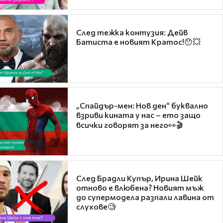
След тежка контузия: Дейв
Батиста е новият Кратос!😯💥
„Спайдър-мен: Нов ден“ буквално
взриви кината у нас – ето защо
всички говорят за него👀🎬
След Брадли Купър, Ирина Шейк
отново е влюбена? Новият мъж
до супермодела разпали лавина от
слухове🧐