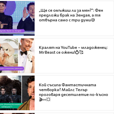
„Ще се омъжиш ли за мен?“: Фен
предложи брак на Зендая, а тя
отвърна само с три думи😅
Кралят на YouTube – младоженец:
MrBeast се ожени!💍🥰
Кой съсипа Фантастичната
четворка? Майлс Телър
проговаря десетилетие по-късно
🎬👀💥