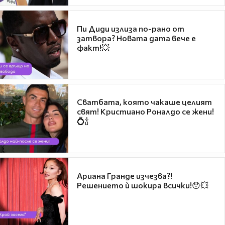
Пи Диди излиза по-рано от
затвора? Новата дата вече е
факт!💥
Сватбата, която чакаше целият
свят! Кристиано Роналдо се жени!
💍🍾
Ариана Гранде изчезва?!
Решението ѝ шокира всички!😯💥