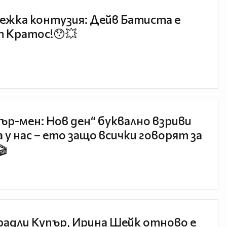
ежка контузия: Дейв Батиста е
 Кратос!😯💥
ър-мен: Нов ден“ буквално взриви
 у нас – ето защо всички говорят за
🎬
радли Купър, Ирина Шейк отново е