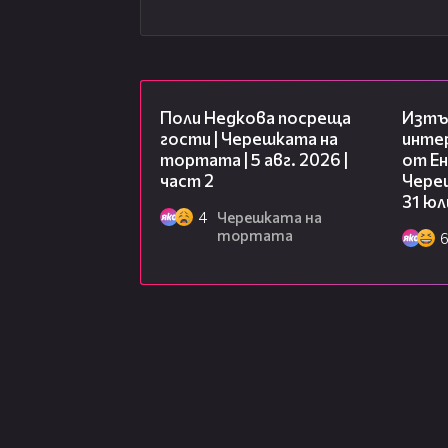
13:03
Поли Недкова посреща
Изтъ
гости | Черешката на
инте
тортата | 5 авг. 2026 |
от Ен
част 2
Чере
31 юл
4
Черешката на
тортата