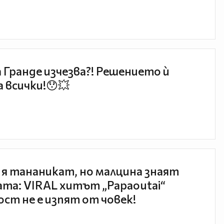
 Гранде изчезва?! Решението ѝ
 всички!😯💥
 я тананикат, но малцина знаят
та: VIRAL хитът „Papaoutai“
ст не е изпят от човек!