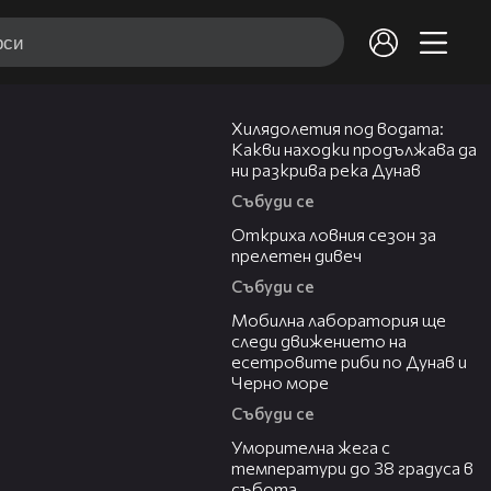
03:43
Хилядолетия под водата:
Какви находки продължава да
ни разкрива река Дунав
Събуди се
04:48
Откриха ловния сезон за
прелетен дивеч
Събуди се
04:09
Мобилна лаборатория ще
следи движението на
есетровите риби по Дунав и
Черно море
Събуди се
04:15
Уморителна жега с
температури до 38 градуса в
събота