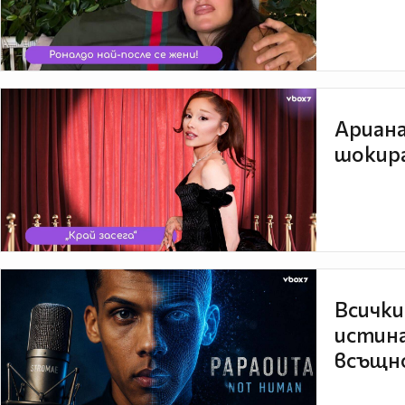
Ариана
шокира
Всички
истина
всъщно