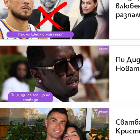
влюбен
разпал
Пи Дид
Новата
Сватба
Кристи