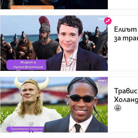
Елиът 
за тра
Травис
Холанд
🤩