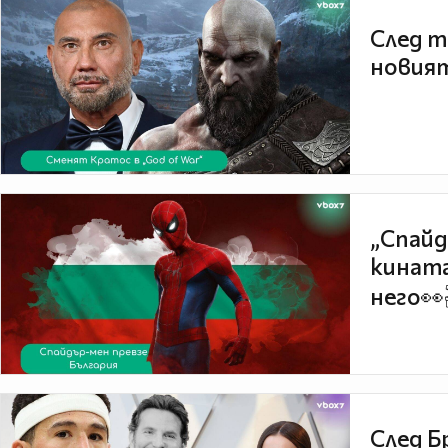
След т
новият
„Спайд
кината
него👀
След Б