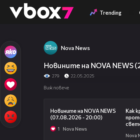
Member of
👾
Trending
Nova News
Новините на NOVA NEWS (22
279
22.05.2025
Виж повече
22:56
Новините на NOVA NEWS
Как к
(07.08.2026 - 20:00)
прото
свет
1
Nova News
Nova 