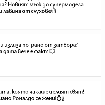
а? Новият мъж до супермодела
и лавина от слухове🧐
и излиза по-рано от затвора?
 дата вече е факт!💥
та, която чакаше целият свят!
ано Роналдо се жени!💍🍾