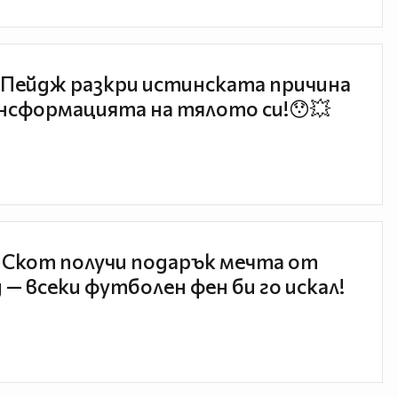
Пейдж разкри истинската причина
нсформацията на тялото си!😯💥
 Скот получи подарък мечта от
 — всеки футболен фен би го искал!