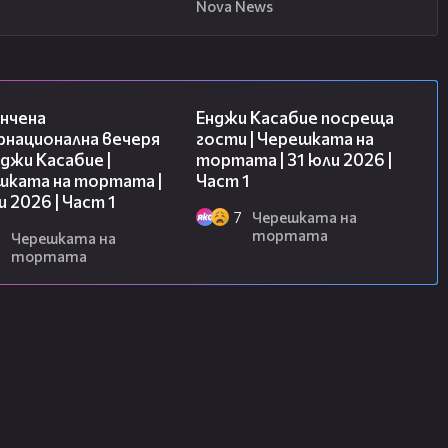
Nova News
18:07
10:44
нчена
Енджи Касабие посреща
рнационална вечеря
гости | Черешката на
джи Касабие |
тортата | 31 юли 2026 |
шката на тортата |
Част 1
и 2026 | Част 1
7
Черешката на
тортата
6
Черешката на
тортата