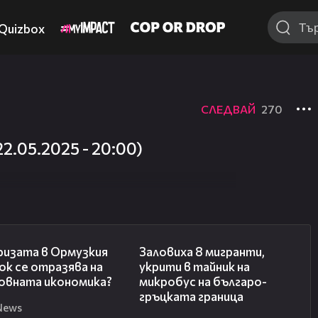
Quizbox
СЛЕДВАЙ
270
.05.2025 - 20:00)
14:07
00:31
ризата в Ормузкия
Заловиха 8 мигранти,
к се отразява на
укрити в тайник на
овната икономика?
микробус на българо-
гръцката граница
News