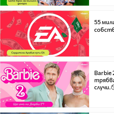
55 мил
собств
Barbie
трябва
случи.