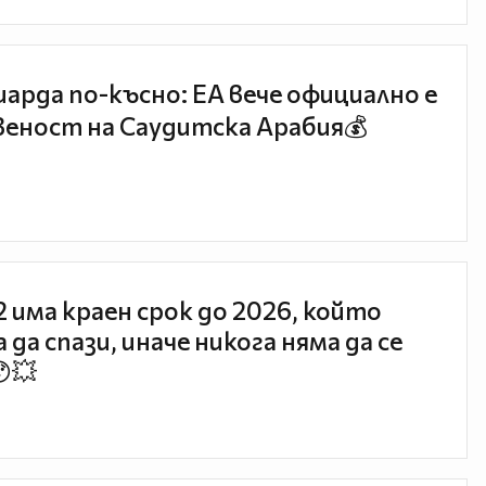
иарда по-късно: EA вече официално е
еност на Саудитска Арабия💰
 2 има краен срок до 2026, който
 да спази, иначе никога няма да се
😯💥