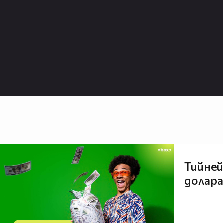
Тийней
долара