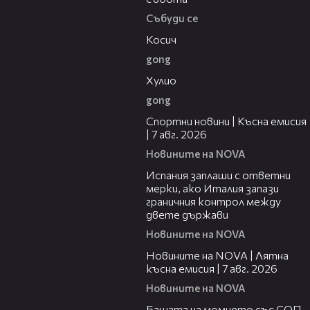
Събуди се
10:17
Косич
gong
09:40
Хулио
gong
03:46
Спортни новини | Късна емисия
| 7 авг. 2026
Новините на NOVA
00:51
Испания заплаши с ответни
мерки, ако Италия запази
граничния контрол между
двете държави
Новините на NOVA
21:18
Новините на NOVA | Лятна
късна емисия | 7 авг. 2026
Новините на NOVA
00:30
Бащата на момчето със СОП,