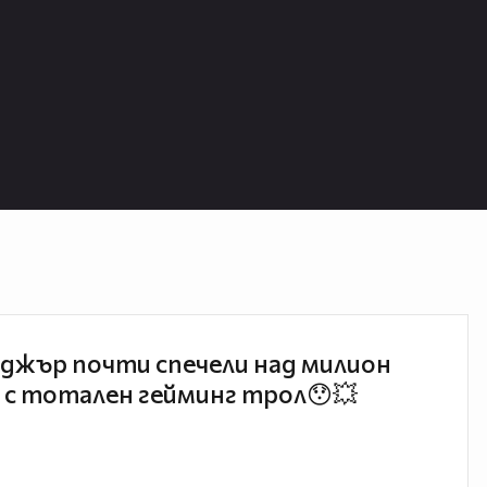
джър почти спечели над милион
 с тотален гейминг трол😯💥