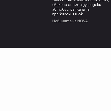
свалено от междуградски
автобус, разказа за
преживения шок
Новините на NOVA